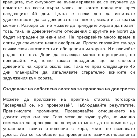
краищата, със сигурност не възнамерявате да се втурнете да
помагате на всеки първи човек, на когото попаднете през
следващите 45 дни. Целта е всеки ден да изпитвате
удоволствието да се доверявате на някого, макар и за кратък
момент. Разбира се, не можете да принудите хората да правят
това, така че доверителните отношения с другите не могат да
бъдат изградени за един миг. Не прекарвайте много време в
опити да спечелите нечие одобрение. Просто спазвайте твърдо
всички свои ангажименти и обещания към хората. И извличайте
радост от това. Дори да изглежда малко егоцентрично, но
повярвайте ми, точно такова поведение ще ви спечели
доверието на хората около вас. Така че през следващите 45
дни планирайте да изпълнявате старателно всичките си
задължения към хората.
Създаване на собствена система за проверка на доверието
Можете да приложите на практика старата поговорка
"доверявай се, но проверявай". Наблюдавайте резултатите.
Преизчислете промяната. Проверявайте отношението на
другите хора към вас. Това може да звучи грубо, но именно
системата за проверка на доверието може да ви помогне да
установите такива отношения с хора, които не познавате
досега. Ако се колебаете да проверявате взаимоотношенията