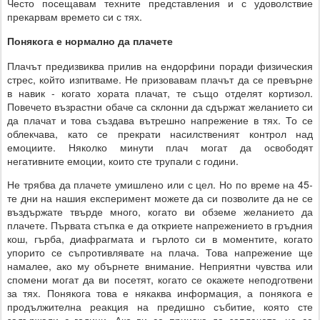
Често посещавам техните представления и с удоволствие
прекарвам времето си с тях.
Понякога е нормално да плачете
Плачът предизвиква прилив на ендорфини поради физическия
стрес, който изпитваме. Не призовавам плачът да се превърне
в навик - когато хората плачат, те също отделят кортизол.
Повечето възрастни обаче са склонни да сдържат желанието си
да плачат и това създава вътрешно напрежение в тях. То се
облекчава, като се прекрати насилственият контрол над
емоциите. Няколко минути плач могат да освободят
негативните емоции, които сте трупали с години.
Не трябва да плачете умишлено или с цел. Но по време на 45-
те дни на нашия експеримент можете да си позволите да не се
въздържате твърде много, когато ви обземе желанието да
плачете. Първата стъпка е да откриете напрежението в гръдния
кош, гърба, диафрагмата и гърлото си в моментите, когато
упорито се съпротивлявате на плача. Това напрежение ще
намалее, ако му обърнете внимание. Неприятни чувства или
спомени могат да ви посетят, когато се окажете неподготвени
за тях. Понякога това е някаква информация, а понякога е
продължителна реакция на предишно събитие, която сте
задържали с години. Ако ви се прииска да заплачете, не се