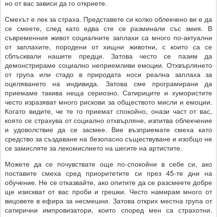
но от вас зависи да го откриете.
Смехът е лек за страха. Представете си колко облекчено ви е да
се смеете, след като едва сте се разминали със змия. В
съвременния живот социалните заплахи са много по-актуални
от заплахите, породени от хищни животни, с които са се
сблъсквали нашите предци. Затова често се пазим да
демонстрираме социално неприемливи емоции. Отхвърлянето
от група или стадо в природата носи реална заплаха за
оцеляването на индивида. Затова сме програмирани да
приемаме такива неща сериозно. Сатириците и хумористите
често изразяват много рискови за обществото мисли и емоции.
Когато видите, че те го приемат спокойно, онази част от вас,
която се страхува от социално отхвърляне, изпитва облекчение
и удоволствие да се засмее. Вие възприемате смеха като
средство за създаване на безопасно съществуване и изобщо не
се замисляте за лекомислието на шегите на артистите.
Можете да се почувствате още по-спокойни в себе си, ако
поставите смеха сред приоритетите си през 45-те дни на
обучение. Не се отказвайте, ако опитите да се разсмеете добре
ще изискват от вас проби и грешки. Често намирам много от
вицовете в ефира за несмешни. Затова открих местна група от
сатирични импровизатори, които според мен са страхотни.