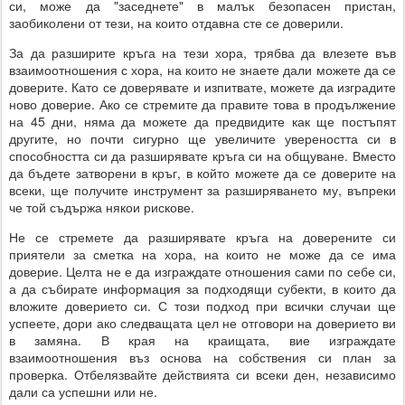
си, може да "заседнете" в малък безопасен пристан,
заобиколени от тези, на които отдавна сте се доверили.
За да разширите кръга на тези хора, трябва да влезете във
взаимоотношения с хора, на които не знаете дали можете да се
доверите. Като се доверявате и изпитвате, можете да изградите
ново доверие. Ако се стремите да правите това в продължение
на 45 дни, няма да можете да предвидите как ще постъпят
другите, но почти сигурно ще увеличите увереността си в
способността си да разширявате кръга си на общуване. Вместо
да бъдете затворени в кръг, в който можете да се доверите на
всеки, ще получите инструмент за разширяването му, въпреки
че той съдържа някои рискове.
Не се стремете да разширявате кръга на доверените си
приятели за сметка на хора, на които не може да се има
доверие. Целта не е да изграждате отношения сами по себе си,
а да събирате информация за подходящи субекти, в които да
вложите доверието си. С този подход при всички случаи ще
успеете, дори ако следващата цел не отговори на доверието ви
в замяна. В края на краищата, вие изграждате
взаимоотношения въз основа на собствения си план за
проверка. Отбелязвайте действията си всеки ден, независимо
дали са успешни или не.