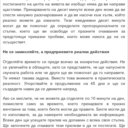
постигането на целта на живота ви изобщо няма да ви направи
щастливи. Прекарването на десет минути всеки ден може да ви
спести ненужно разочарование и да ви насочи към хълм, който
реално можете да изкачите. Тези ежедневни десет минути
могат да ви помогнат да определите пропорционалните си
стъпки, което ще ви освободи от празните очаквания за
предстоящи приказни пробиви, които може никога да не се
осъществят.
Не се замисляйте, а предприемете реални действия
Отделяйте времето си преди всичко за конкретни действия. Не
се увличайте в облаците, като си представяте, че ще напуснете
скучната работа или че други ще ви помогнат да го направите.
Те нямат такава задача. Вместо това вникнете в практическата
реалност. Упорствайте в продължение на 45 дни и ще си
създадете навик да се движите напред.
Ако си мислите, че не можете да отделяте по 10 минути на ден,
помислете само за времето, което прекарвате в празно
мечтаене за това, което бихте могли да правите. Бихте могли да
го използвате, за да намерите необходимата ви информация.
Всеки ден ще усещате прилив на допамин с всяка своя стъпка.
Ще започнете да очаквате тези приливи и да ги постигате. Ще