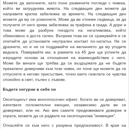
Можете да започнете, като поне разменяте погледи с човека,
който ви затруднява живота. На следващия ден можете да
направите кратка забележка за времето. На следващия ден
можете да му се усмихнете. Може да ви отнеме седмица, за да
получите от него крива забележка за трафика в града. А дори и
това може да разбуни гнездото на негативизма, който
обикновено е доста силен. Въпреки това не се срамувайте и се
опитайте да установите неутрален контакт по-нататък. Не се
дразнете, но и не се поддавайте на желанието да му угодите
веднага. Повярвайте ми, в рамките на 45 дни ще успеете да
изградите основа за отношения на взаимодействие с него.
Може би винаги ще трябва да се въздържате да не бъдете
прекалено доверчиви към този човек, но поне ще можете да се
отпуснете в негово присъствие, точно както газелата се чувства
спокойно в свят, пълен с лъвове.
Бъдете сигурни в себе си
Окситоцинът има многопосочен ефект. Когато ви се доверяват,
изпитвате положителни емоции, независимо дали ви се
доверяват, или не. Ако вие самите предизвиквате доверие в
хората, можете да се радвате на окситоцинова "инжекция".
Отнасяйте се към него с разумна предпазливост. В края на