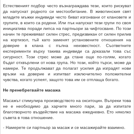
Естественият подбор често възнаграждава тези, които рискуват
да напуснат родното си местообитание. В животинския свят
младите мъжки индивиди често биват изгонвани от клановете и
групите, в които са родени. Или пък напускат тези групи по своя
инициатива поради липса на партньори за чифтосване. По този
начин те преживяват силен стрес, предизвикан от силен прилив
на кортизол, тъй като заменят установените отношения на
доверие в клана с пълна неизвестност. Съответните
експерименти върху такива индивиди са доказали това със
сигурност. Този стрес може да стане още по-голям, когато
бъдат отхвърлени от нова група. Но този, който търси, може да
намери. Те продължават да полагат усилия да изградят нови
връзки на доверие и изпитват изключително положителни
чувства, когато успеят, защото това им се отплаща богато.
Не пренебрегвайте масажа
Масажът стимулира производството на окситоцин. Въпреки това
не е необходимо да харчите много пари, за да изпитате
благотворното въздействие на масажа ежедневно. Ето няколко
съвета в това отношение.
- Намерете си партньор за масаж и се масажирайте взаимно.