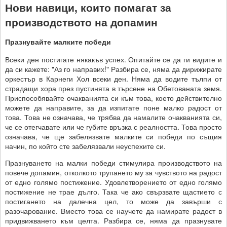
Нови навици, които помагат за
производството на допамин
Празнувайте малките победи
Всеки ден постигате някакъв успех. Опитайте се да ги видите и
да си кажете: "Аз го направих!" Разбира се, няма да дирижирате
оркестър в Карнеги Хол всеки ден. Няма да водите тълпи от
страдащи хора през пустинята в търсене на Обетованата земя.
Приспособявайте очакванията си към това, което действително
можете да направите, за да изпитате поне малко радост от
това. Това не означава, че трябва да намалите очакванията си,
че се отегчавате или че губите връзка с реалността. Това просто
означава, че ще забелязвате малките си победи по същия
начин, по който сте забелязвали неуспехите си.
Празнуването на малки победи стимулира производството на
повече допамин, отколкото трупането му за чувството на радост
от едно голямо постижение. Удовлетворението от едно голямо
постижение не трае дълго. Така че ако свързвате щастието с
постигането на далечна цел, то може да завърши с
разочарование. Вместо това се научете да намирате радост в
придвижването към целта. Разбира се, няма да празнувате