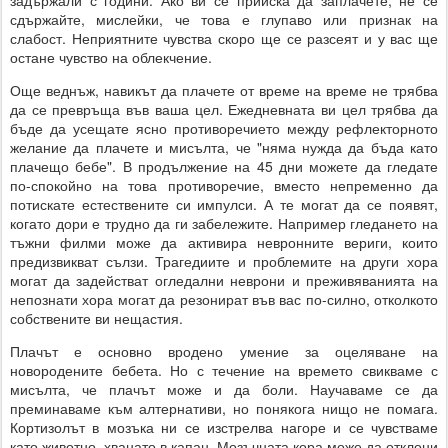
сдържайте, мислейки, че това е глупаво или признак на
слабост. Неприятните чувства скоро ще се разсеят и у вас ще
остане чувство на облекчение.
Още веднъж, навикът да плачете от време на време не трябва
да се превръща във ваша цел. Ежедневната ви цел трябва да
бъде да усещате ясно противоречието между рефлекторното
желание да плачете и мисълта, че "няма нужда да бъда като
плачещо бебе". В продължение на 45 дни можете да гледате
по-спокойно на това противоречие, вместо непременно да
потискате естествените си импулси. А те могат да се появят,
когато дори е трудно да ги забележите. Например гледането на
тъжни филми може да активира невронните вериги, които
предизвикват сълзи. Трагедиите и проблемите на други хора
могат да задействат огледални неврони и преживяванията на
непознати хора могат да резонират във вас по-силно, отколкото
собствените ви нещастия.
Плачът е основно вродено умение за оцеляване на
новородените бебета. Но с течение на времето свикваме с
мисълта, че плачът може и да боли. Научаваме се да
преминаваме към алтернативи, но понякога нищо не помага.
Кортизолът в мозъка ни се изстрелва нагоре и се чувстваме
като животно, хванато в капан. Мозъчната кора може да отклони