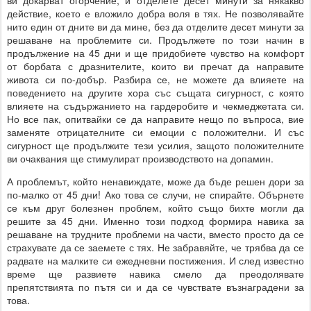
ви докарват огорчение, и отделете десет минути за някакво
действие, което е вложило добра воля в тях. Не позволявайте
нито един от дните ви да мине, без да отделите десет минути за
решаване на проблемите си. Продължете по този начин в
продължение на 45 дни и ще придобиете чувство на комфорт
от борбата с дразнителите, които ви пречат да направите
живота си по-добър. Разбира се, не можете да влияете на
поведението на другите хора със същата сигурност, с която
влияете на съдържанието на гардеробите и чекмеджетата си.
Но все пак, опитвайки се да направите нещо по въпроса, вие
заменяте отрицателните си емоции с положителни. И със
сигурност ще продължите тези усилия, защото положителните
ви очаквания ще стимулират производството на допамин.
А проблемът, който ненавиждате, може да бъде решен дори за
по-малко от 45 дни! Ако това се случи, не спирайте. Обърнете
се към друг болезнен проблем, който също бихте могли да
решите за 45 дни. Именно този подход формира навика за
решаване на трудните проблеми на части, вместо просто да се
страхувате да се заемете с тях. Не забравяйте, че трябва да се
радвате на малките си ежедневни постижения. И след известно
време ще развиете навика смело да преодолявате
препятствията по пътя си и да се чувствате възнаградени за
това.