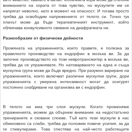
вниманието на хората от това чувство, но мускулите им се
напрягат неволно, като в момент на опасност. И тогава просто
трябва да освободим напрежението от тялото си. Точно тук
плачът може да бъде терапевтичният инструмент, който
облекчава конвулсивното свиване на диафрагмата ни.
Разнообразие от физически дейности
Промяната на упражненията, които правите, е полезна за
правилното производство на ендорфин в мозъка ви. За да
започне производството на този невротрансмитер в мозъка ви,
трябва да се упражнявате. Но натоварването на една и съща
мускулна група може да бъде вредно. При разумно вариране на
упражненията, които включват различни мускулни групи, дори
упражненията с умерена интензивност могат да осигурят
постоянно снабдяване на организма ви с ендорфин.
В тялото ни има три слоя мускули. Когато променяме
упражненията, можем да обърнем внимание на недостатъчно
тренираните и сковани слоеве. Тъй като тези мускули в нас
обикновено са слаби, трябва да положим повече усилия, за да
ги стимулираме. Това спестява на най-често работещите