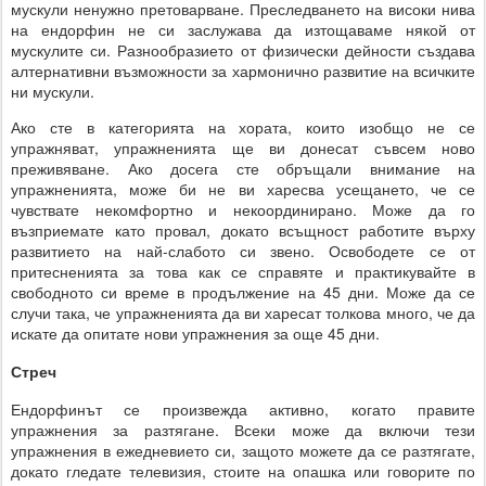
мускули ненужно претоварване. Преследването на високи нива
на ендорфин не си заслужава да изтощаваме някой от
мускулите си. Разнообразието от физически дейности създава
алтернативни възможности за хармонично развитие на всичките
ни мускули.
Ако сте в категорията на хората, които изобщо не се
упражняват, упражненията ще ви донесат съвсем ново
преживяване. Ако досега сте обръщали внимание на
упражненията, може би не ви харесва усещането, че се
чувствате некомфортно и некоординирано. Може да го
възприемате като провал, докато всъщност работите върху
развитието на най-слабото си звено. Освободете се от
притесненията за това как се справяте и практикувайте в
свободното си време в продължение на 45 дни. Може да се
случи така, че упражненията да ви харесат толкова много, че да
искате да опитате нови упражнения за още 45 дни.
Стреч
Ендорфинът се произвежда активно, когато правите
упражнения за разтягане. Всеки може да включи тези
упражнения в ежедневието си, защото можете да се разтягате,
докато гледате телевизия, стоите на опашка или говорите по