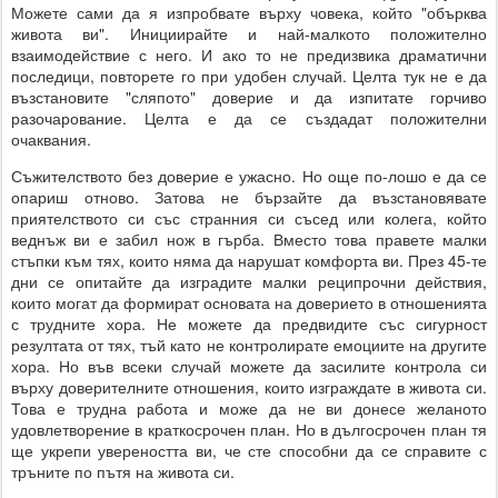
Можете сами да я изпробвате върху човека, който "обърква
живота ви". Инициирайте и най-малкото положително
взаимодействие с него. И ако то не предизвика драматични
последици, повторете го при удобен случай. Целта тук не е да
възстановите "сляпото" доверие и да изпитате горчиво
разочарование. Целта е да се създадат положителни
очаквания.
Съжителството без доверие е ужасно. Но още по-лошо е да се
опариш отново. Затова не бързайте да възстановявате
приятелството си със странния си съсед или колега, който
веднъж ви е забил нож в гърба. Вместо това правете малки
стъпки към тях, които няма да нарушат комфорта ви. През 45-те
дни се опитайте да изградите малки реципрочни действия,
които могат да формират основата на доверието в отношенията
с трудните хора. Не можете да предвидите със сигурност
резултата от тях, тъй като не контролирате емоциите на другите
хора. Но във всеки случай можете да засилите контрола си
върху доверителните отношения, които изграждате в живота си.
Това е трудна работа и може да не ви донесе желаното
удовлетворение в краткосрочен план. Но в дългосрочен план тя
ще укрепи увереността ви, че сте способни да се справите с
тръните по пътя на живота си.