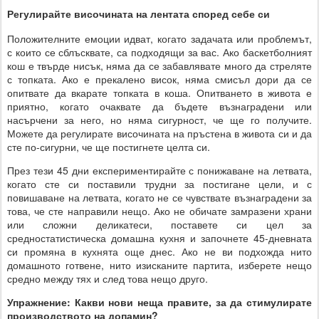
Регулирайте височината на лентата според себе си
Положителните емоции идват, когато задачата или проблемът,
с които се сблъсквате, са подходящи за вас. Ако баскетболният
кош е твърде нисък, няма да се забавлявате много да стреляте
с топката. Ако е прекалено висок, няма смисъл дори да се
опитвате да вкарате топката в коша. Опитването в живота е
приятно, когато очаквате да бъдете възнаградени или
насърчени за него, но няма сигурност, че ще го получите.
Можете да регулирате височината на пръстена в живота си и да
сте по-сигурни, че ще постигнете целта си.
През тези 45 дни експериментирайте с понижаване на летвата,
когато сте си поставили трудни за постигане цели, и с
повишаване на летвата, когато не се чувствате възнаградени за
това, че сте направили нещо. Ако не обичате замразени храни
или сложни деликатеси, поставете си цел за
средностатистическа домашна кухня и започнете 45-дневната
си промяна в кухнята още днес. Ако не ви подхожда нито
домашното готвене, нито изисканите партита, изберете нещо
средно между тях и след това нещо друго.
Упражнение: Какви нови неща правите, за да стимулирате
производството на допамин?