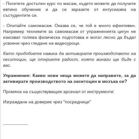
- Посетете достъпен курс по масаж, където можете да получите
евтино обучение и да се заразите от ентусиазма на
състудентите си.
- Опитайте самомасаж. Оказва се, че той е много ефективен.
Например техниките за самомасаж от упражненията цигун не
изискват голяма физическа подготовка и могат лесно да бъдат
усвоени чрез гледане на видеоуроци.
Като придобиете навика да активирате производството на
окситоцин, ще откриете радост, която винаги ще бъде с
вас.
Упражнение: Какви нови неща можете да направите, за да
активирате производството на окситоцин в мозъка си?
Промяна на съществуващия арсенал от инструменти:
Изграждане на доверие чрез "посредници"
__________