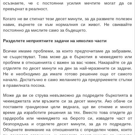
осъзнаете, че с постоянни усилия мечтите могат да се
превърнат в реалност.
Когато не ви стигнат тези десет минути, за да развиете полезен
навик, върнете се към нормалния си живот. Не свиквайте
постоянно да мислите само за бъдещето.
Разделете неприятните задачи на няколко части
Всички имаме проблеми, за които предпочитаме да забравим,
че съществуват. Това може да е бъркотия в чекмеджето или
проблем в отношенията с важен за вас човек. Накарайте се да
отделяте по десет минути на ден за най-мразените си задачи.
Не е необходимо да имате готово решение още от самото
начало. Достатъчно е само желанието да предприемете стъпки
в правилната посока.
Може да ви се струва невъзможно да подредите бъркотията в
чекмеджетата или връзките си за десет минути. Ако обаче си
поставите грандиозни цели веднага, ще ви отнеме и много
време да изработите решения за тях. Вместо това отидете до
гардероба или чекмеджето на бюрото си, извадете част от
безпорядъка и отделете десет минути, за да го подредите.
Обърнете внимание на отношенията с определен човек, които