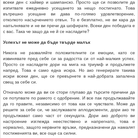
всеки ден с хайвер и шампанско. Просто ще си позволите да
изпитвате ежедневно усещането за нещо постигнато. Това
вътрешно усещане ви дава по-голямо удовлетворение,
отколкото насърчението отвън. То е безплатно, не ви кара да
напълнявате и не ви пречи да шофирате. Всеки ден победата е
с вас. Така че защо да не й се насладите?
Успехът не може да бъде твърде малък
Никога не разваляйте положителните си емоции, като се
извинявате пред себе си за радостта си от най-малкия успех.
Просто се насладете дори на мига на триумф и продължете
напред. Това е само една искра. Но ако генерирате такива
искри всеки ден, ще се превърнете в най-добрата запалена
свещ за себе си.
Отначало може да ви се стори глупаво да търсите причини да
се потупвате по рамото с одобрение. И все пак продължавайте
да го правите, независимо от това как се чувствате. Може да
решите за себе си, че заслужавате аплодисменти, дори ако те
продължават само част от секундата. Дори ако доброто ви
настроение изглежда неестествено и напрегнато, това е
нормално, защото нервните връзки, предназначени да намалят
постиженията ви, все още са силни.