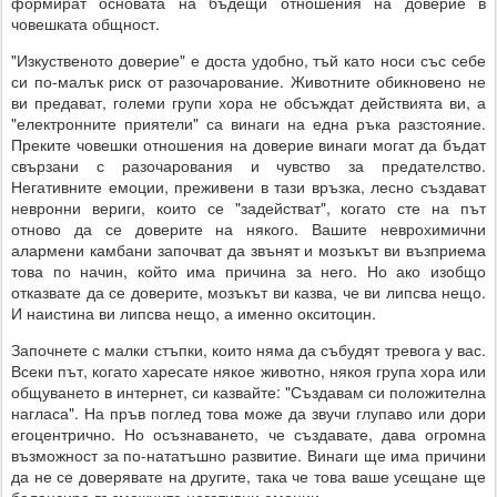
формират основата на бъдещи отношения на доверие в
човешката общност.
"Изкуственото доверие" е доста удобно, тъй като носи със себе
си по-малък риск от разочарование. Животните обикновено не
ви предават, големи групи хора не обсъждат действията ви, а
"електронните приятели" са винаги на една ръка разстояние.
Преките човешки отношения на доверие винаги могат да бъдат
свързани с разочарования и чувство за предателство.
Негативните емоции, преживени в тази връзка, лесно създават
невронни вериги, които се "задействат", когато сте на път
отново да се доверите на някого. Вашите неврохимични
алармени камбани започват да звънят и мозъкът ви възприема
това по начин, който има причина за него. Но ако изобщо
отказвате да се доверите, мозъкът ви казва, че ви липсва нещо.
И наистина ви липсва нещо, а именно окситоцин.
Започнете с малки стъпки, които няма да събудят тревога у вас.
Всеки път, когато харесате някое животно, някоя група хора или
общуването в интернет, си казвайте: "Създавам си положителна
нагласа". На пръв поглед това може да звучи глупаво или дори
егоцентрично. Но осъзнаването, че създавате, дава огромна
възможност за по-нататъшно развитие. Винаги ще има причини
да не се доверявате на другите, така че това ваше усещане ще