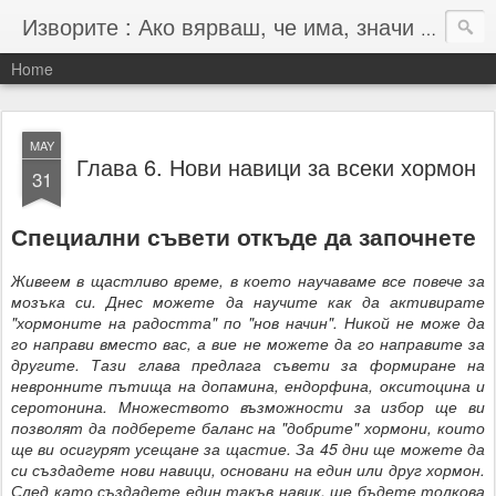
Изворите : Ако вярваш, че има, значи има :-)
Home
MAY
Глава 6. Нови навици за всеки хормон
31
Специални съвети откъде да започнете
Живеем в щастливо време, в което научаваме все повече за
мозъка си. Днес можете да научите как да активирате
"хормоните на радостта" по "нов начин". Никой не може да
го направи вместо вас, а вие не можете да го направите за
другите. Тази глава предлага съвети за формиране на
невронните пътища на допамина, ендорфина, окситоцина и
серотонина. Множеството възможности за избор ще ви
позволят да подберете баланс на "добрите" хормони, които
ще ви осигурят усещане за щастие. За 45 дни ще можете да
си създадете нови навици, основани на един или друг хормон.
След като създадете един такъв навик, ще бъдете толкова