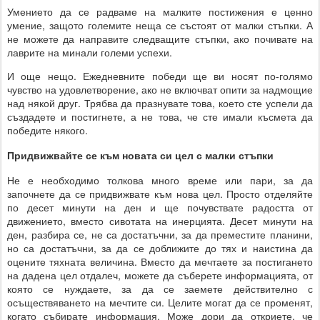
Умението да се радваме на малките постижения е ценно
умение, защото големите неща се състоят от малки стъпки. А
не можете да направите следващите стъпки, ако почивате на
лаврите на минали големи успехи.
И още нещо. Ежедневните победи ще ви носят по-голямо
чувство на удовлетворение, ако не включват опити за надмощие
над някой друг. Трябва да празнувате това, което сте успели да
създадете и постигнете, а не това, че сте имали късмета да
победите някого.
Придвижвайте се към новата си цел с малки стъпки
Не е необходимо толкова много време или пари, за да
започнете да се придвижвате към нова цел. Просто отделяйте
по десет минути на ден и ще почувствате радостта от
движението, вместо сивотата на инерцията. Десет минути на
ден, разбира се, не са достатъчни, за да преместите планини,
но са достатъчни, за да се доближите до тях и наистина да
оцените тяхната величина. Вместо да мечтаете за постигането
на дадена цел отдалеч, можете да съберете информацията, от
която се нуждаете, за да се заемете действително с
осъществяването на мечтите си. Целите могат да се променят,
когато събирате информация. Може дори да откриете, че