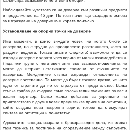
балансира възможните негативни емоции.
Наблюдавайте чувството си на доверие към различни предмети
в продължение на 45 дни. По този начин ще създадете основа
за изграждане на доверие към хората по-късно.
Установяване на опорни точки на доверие
Има моменти, в които виждате човек, на когото бихте се
доверили, но е трудно да преодолеете разстоянието, което ви
разделя веднага. Тогава знайте следното: възможно е да се
изгради доверие с хората чрез верига от малки взаимодействия.
Лица или групи с негативен опит във взаимоотношенията не
могат да изтрият негативните спомени от съзнанието си
наведнъж. Междинните стъпки изграждат отношенията на
доверие постепенно. Те могат да бъдат толкова кратки, че нито
една от страните да не се страхува от предателство. Всяка
стъпка трябва да създава само положителни очаквания за вас и
вашия партньор. Всяко малко действие за укрепване на
приятелството с другия човек предизвиква прилив на окситоцин,
който създава нови невронни вериги, готови да стимулират
синтеза на окситоцин и по-нататък.
Адвокатите, специализирани в бракоразводни дела, използват
тази техника за постигане на споразумение между съпрузите.