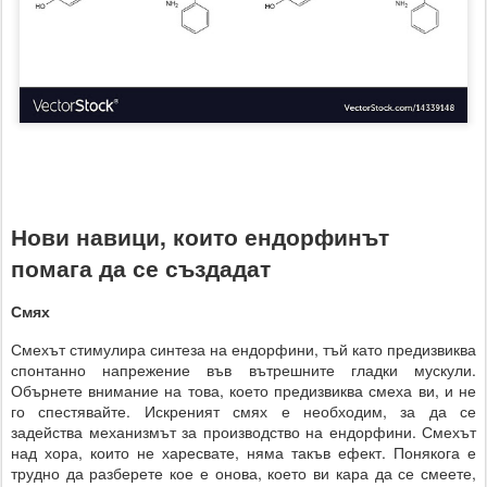
Нови навици, които ендорфинът
помага да се създадат
Смях
Смехът стимулира синтеза на ендорфини, тъй като предизвиква
спонтанно напрежение във вътрешните гладки мускули.
Обърнете внимание на това, което предизвиква смеха ви, и не
го спестявайте. Искреният смях е необходим, за да се
задейства механизмът за производство на ендорфини. Смехът
над хора, които не харесвате, няма такъв ефект. Понякога е
трудно да разберете кое е онова, което ви кара да се смеете,