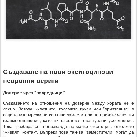
Създаване на нови окситоцинови
невронни вериги
Доверие чрез "посредници"
Създаването на отношения на доверие между хората не е
лесно. Затова животните, големите групи или "приятелите" в
социалните мрежи не са лоши заместители на преките човешки
взаимоотношения, като ни спестяват евентуални усложнения.
Това, разбира се, произвежда по-малко окситоцин, отколкото
"живият" контакт. Въпреки това такива "заместители" могат да