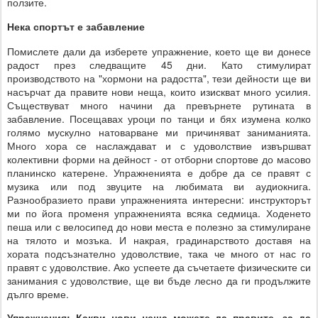
ползите.
Нека спортът е забавление
Помислете дали да изберете упражнение, което ще ви донесе
радост през следващите 45 дни. Като стимулират
производството на "хормони на радостта", тези дейности ще ви
насърчат да правите нови неща, които изискват много усилия.
Съществуват много начини да превърнете рутината в
забавление. Посещавах уроци по танци и бях изумена колко
голямо мускулно натоварване ми причиняват заниманията.
Много хора се наслаждават и с удоволствие извършват
колективни форми на дейност - от отборни спортове до масово
планинско катерене. Упражненията е добре да се правят с
музика или под звуците на любимата ви аудиокнига.
Разнообразието прави упражненията интересни: инструкторът
ми по йога променя упражненията всяка седмица. Ходенето
пеша или с велосипед до нови места е полезно за стимулиране
на тялото и мозъка. И накрая, градинарството доставя на
хората подсъзнателно удоволствие, така че много от нас го
правят с удоволствие. Ако успеете да съчетаете физическите си
занимания с удоволствие, ще ви бъде лесно да ги продължите
дълго време.
Упражнения: Какви нови неща можете да правите, за да