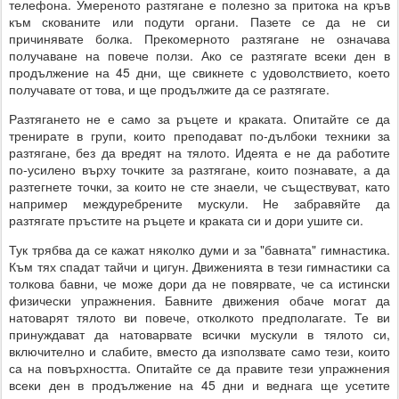
телефона. Умереното разтягане е полезно за притока на кръв
към скованите или подути органи. Пазете се да не си
причинявате болка. Прекомерното разтягане не означава
получаване на повече ползи. Ако се разтягате всеки ден в
продължение на 45 дни, ще свикнете с удоволствието, което
получавате от това, и ще продължите да се разтягате.
Разтягането не е само за ръцете и краката. Опитайте се да
тренирате в групи, които преподават по-дълбоки техники за
разтягане, без да вредят на тялото. Идеята е не да работите
по-усилено върху точките за разтягане, които познавате, а да
разтегнете точки, за които не сте знаели, че съществуват, като
например междуребрените мускули. Не забравяйте да
разтягате пръстите на ръцете и краката си и дори ушите си.
Тук трябва да се кажат няколко думи и за "бавната" гимнастика.
Към тях спадат тайчи и цигун. Движенията в тези гимнастики са
толкова бавни, че може дори да не повярвате, че са истински
физически упражнения. Бавните движения обаче могат да
натоварят тялото ви повече, отколкото предполагате. Те ви
принуждават да натоварвате всички мускули в тялото си,
включително и слабите, вместо да използвате само тези, които
са на повърхността. Опитайте се да правите тези упражнения
всеки ден в продължение на 45 дни и веднага ще усетите