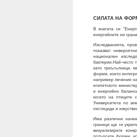
Имате ли сън и ако да,
СИЛАТА НА ФОР
Не.
В книгата си "Енер
Мечтата е илюзия и щ
енергийните ни грани
„очакване и блуждаене
Изследванията, про
Ние само правим намер
показват невероятн
Знаем, че намереният
национален изслед
която се основава сън
бактерии.Най-често 
като триъгълници, к
Трябва да очакваме „п
форми, които интегри
например лечение на 
Една „врата“ винаги 
египетското министер
е енергийно баланс
20.07.2023
когато на птиците
Вярвате ли в чудеса?
Университета по зе
пестициди и изкустве
Ако не, то тогава ЗА
Има различни начин
Ние вярваме
граници ще ги укреп
визуализирате конк
И ви съветваме да нап
потърсите форми, ко