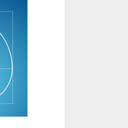
= много лош избор на