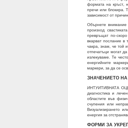
Трябва да поставите
формата на кръст, 
излишък.
пречи или блокира. 
зависимост от причин
Такава умереност ви д
Обърнете внимание 
Намеренията са здрав
произход свастикат
превръщат по-скоро 
Променете „Искам“ с „
вкарват послание в 
ЖЕЛАНИЕТО е конкрет
чакра, знам, че той 
отпечатъци могат да
МОГА ВСИЧКО = ВСИЧ
излекуваме. Те чест
енергийните маркер
09.11.2023
маркери, за да се ос
ПОПИТАХ = ОТГОВО
ЗНАЧЕНИЕТО НА
Какъв е „изборът“, за 
ИНТУИТИВНАТА ОЦЕН
Какво е вашето собств
диагностика и лече
областите във физич
Изборът е влиянието 
счупения или непра
Визуализирането ил
Изборът не е единиче
енергия за отстраня
Мозъкът ви постоянн
ФОРМИ ЗА УКРЕ
активност, които предс