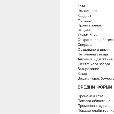
Кръг
Това означава, че веч
Цялостност
Квадрат
Умът ви вече е направ
Фондация
устои, образование, м
Правоъгълник
Всичко, което трябва д
Защита
Триъгълник
Много хора си мислят,
Съхранение и безсм
Спирала
И да, промяната на пл
Създаване и цикли
Промяната на намерен
Петолъчна звезда
Алхимия и движение
Планове = желания
Шестлъчева звезда
Възкресение
Намерения = избор
Кръст
Връзка човек-божест
19.11.2023
ВРЕДНИ ФОРМИ
Жива вода
Променен кръг
Водата има памет и р
Показва области на 
Намерения, намерени
Променен квадрат
Показва слаби грани
Хей, човече, на всеки