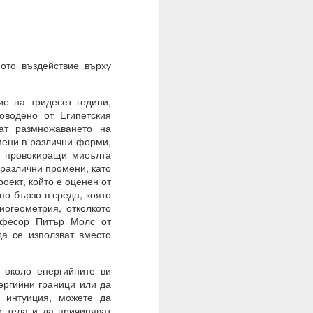
ото въздействие върху
ато умът е в режим на
е на тридесет години,
шение е търпението.
оводено от Египетския
е на случайността, на
ат размножаването на
мени в различни форми,
от провокиращи мисълта
 различни промени, като
оект, който е оценен от
тът.
по-бързо в среда, която
огеометрия, отколкото
офесор Питър Молс от
а се използват вместо
 около енергийните ви
ергийни граници или да
а интуиция, можете да
и тела и да причиняват