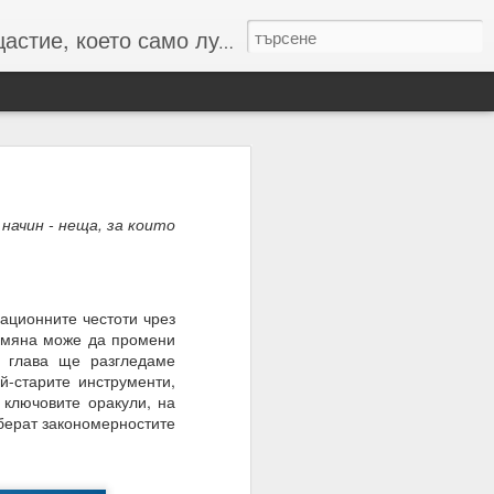
то само лудите познават :-)
 начин - неща, за които
 числата и буквите и с
резултат
ационните честоти чрез
ромяна може да промени
и глава ще разгледаме
й-старите инструменти,
 ключовите оракули, на
зберат закономерностите