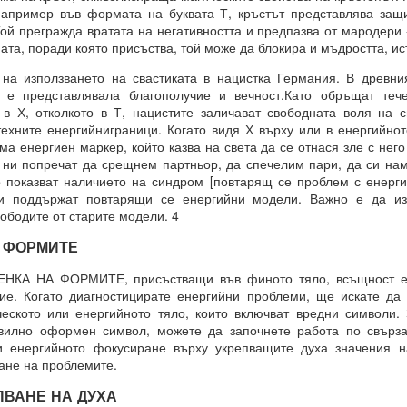
 здравословни граници около желанията си чрез съзнателно уд
например във формата на буквата Т, кръстът представлява защи
Той прегражда вратата на негативността и предпазва от мародери
ата, поради която присъства, той може да блокира и мъдростта, ис
ава свобода над самите вас.
на използването на свастиката в нацистка Германия. В древния
ословен подход към възможностите.
а е представлявала благополучие и вечност.Като обръщат теч
в Х, отколкото в Т, нацистите заличават свободната воля на 
Мога да направя всичко“.
техните енергийниграници. Когато видя Х върху или в енергийнот
ният обект на желанието
има енергиен маркер, който казва на света да се отнася зле с него
 ни попречат да срещнем партньор, да спечелим пари, да си на
КО, КОЕТО ИСКАТЕ чрез намерения.
о показват наличието на синдром [повтарящ се проблем с енерги
и поддържат повтарящи се енергийни модели. Важно е да из
вободите от старите модели. 4
РИХ
 ФОРМИТЕ
който толкова често говорите?
КА НА ФОРМИТЕ, присъстващи във финото тяло, всъщност е 
ено разбиране за „избор“?
ние. Когато диагностицирате енергийни проблеми, ще искате да
еското или енергийното тяло, които включват вредни символи.
на мозъчните състояния върху вземането на решения.
вилно оформен символ, можете да започнете работа по свърза
и енергийното фокусиране върху укрепващите духа значения н
н момент, а отражение на предварително съществуващо състояние
ване на проблемите.
о излъчва целта си, дори преди да са налични варианти, чре
ПВАНЕ НА ДУХА
казват избора.