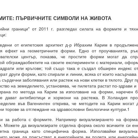
 какъв е той?
МИТЕ: ПЪРВИЧНИТЕ СИМВОЛИ НА ЖИВОТА
гийни граници" от 2011 г. разгледах силата на формите и тяхн
е си остане такава. Те са „сънища“, докато умът е заспал, ког
ци:
“.
ведени от египетския архитект д-р Ибрахим Карим в продължени
ения за постигане на реални цели, като най-важното в това отно
ия ефект на геометричните форми. Едно от проучванията, рък
а работят през призмата на „прозореца на възможностите“, а н
ователски център, показва, че простите форми могат да спр
ят.
той обграждаобектите на своите експерименти с материали, офор
вадрати или кръгове; той също така е създал обширен индекс 
розореца на възможностите“, който има свой собствен алгоритъм.
рат други форми, като спирали и линии, всяка от които насърчава
сърдечни заболявания или растеж на нови клетки в тялото. Друг пр
ОСТАВА ОТВОРЕНА ЗА ЧОВЕКА, това е начинът, по който работи све
ство на земеделието, установява, че пилетата растат по-здрави и 
ирана по метода на Карим за използване на форми, наречен би
 се дават антибиотици и хормони на растежа. В Холандия пр
меделие във Вагенинген открива, че методите на Карим могат д
ни торове за отглеждане на здравословни биологични култури.1
ДЪЛЖИТЕЛНО...ЗАДЪЛЖИТЕЛНО... ...
и за работа с формите. Например визуализирането на форма
и. Можете да визуализирате отделна форма около всичките си ен
ретна граница като специфична форма. Използвайки визуалн
равите същото....
ито може да присъстват в енергийните ви полета или енергийн