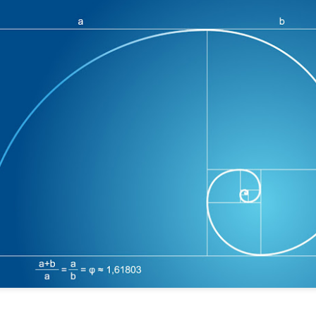
рения винаги ще имат много негативни и необратими последици 
И