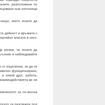
ралите, разположени по
ивързване към източници
 нещо, което искате да
та дейност и връзката с
ергийно влагате в него.
браз и подобие, както
Да речем, че искате да
иъгълник и наблюдавайте
нито сме обречени от
 от изцеление, за да се
 мисленето и мисълта,
равилно функциониране,
 преминете от мислене
 и някой друг, работа,
съзнателно сте създали
 взаимодействията ви не
ъзможност за по-висша
Когато се разглежда под