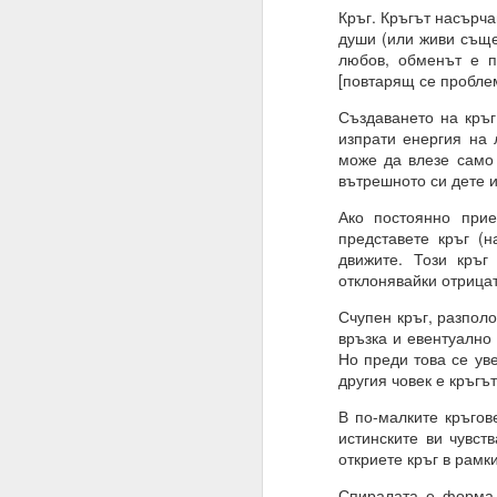
Кръг. Кръгът насърч
Благодаря ти.
души (или живи съще
27.07.2023
любов, обменът е п
[повтарящ се проблем
Истински намерения,
Създаването на кръг
07.08.2023
изпрати енергия на 
може да влезе само 
Намерение, постоянств
вътрешното си дете и
Човек може да направ
Ако постоянно прие
представете кръг (н
03.09.2023
движите. Този кръг
ВЪПРОС ОТ АБОНАТ
отклонявайки отрица
Сбъдват ли се желани
Счупен кръг, разполо
връзка и евентуално 
Какво да направим за 
Но преди това се уве
другия човек е кръгъ
Желания = Не.
В по-малките кръгов
Намерения = Да
истинските ви чувст
откриете кръг в рамк
Пазете се не от плано
Спиралата е форма н
19.10.2023