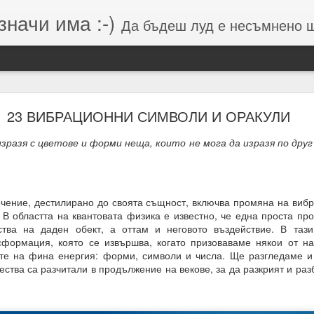
значи има :-)
Да бъдеш луд е несъмнено щастие, кое
Намерения (от Хранителей и Вершителей)
23 ВИБРАЦИОННИ СИМВОЛИ И ОРАКУЛИ
изразя с цветове и форми неща, които не мога да изразя по друг
гията е система от числа, символи и знаци, която се занимава с
о и вибрацията, които стоят зад тях.
вибрации = енергия = енергия = посока = изчисления = възможен 
чение, дестилирано до своята същност, включва промяна на вибр
 В областта на квантовата физика е известно, че една проста п
 липса на грижа = провал на мисията.
ства на даден обект, а оттам и неговото въздействие. В таз
формация, която се извършва, когато призоваваме някои от на
м, откъдето дойде
те на фина енергия: форми, символи и числа. Ще разгледаме и
ства са разчитали в продължение на векове, за да разкрият и ра