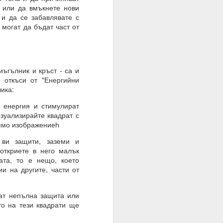
 или да вмъкнете нови
 и да се забавлявате с
 могат да бъдат част от
иъгълник и кръст - са и
 откъси от "Енергийни
ика:
а енергия и стимулират
изуализирайте квадрат с
олямо изображениеһ
о осъществен факт на
 ви защити, заземи и
откриете в него малък
ата, то е нещо, което
ии на другите, части от
ват непълна защита или
то на тези квадрати ще