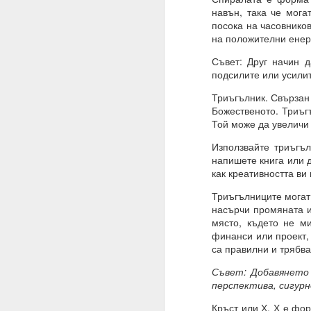
навън, така че мога
ВЪПРОС ОТ АБОНАТ
посока на часовников
на положителни енер
Често казвате, че вси
Съвет: Друг начин д
Можем ли да получим 
подсилите или усили
Накратко:
Триъгълник. Свързан 
Божественото. Триъгъ
От човешка гледна то
Той може да увеличи 
Всъщност вие имате с
Използвайте триъгъл
искате и когато искате.
напишете книга или д
Ние не сме програми
как креативността ви 
нашите гени, общество
Триъгълниците могат 
Бъдете търпеливи, ни
насърчи промяната и
самите алхимични кон
място, където не ми
към интелигентно дейс
финанси или проект,
в ума си.
са правилни и трябва
02.11.2023
Съвет: Добавянето 
перспектива, сигур
УСЕЩАНЕ ЗА ПРОПО
Кръст или Х. Х е фор