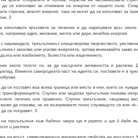
т да се използват за отнемане на енергии от нашето поле. Спи
И
ата стрелка, внасят енергия, така че могат да се използват за пр
гии. 2
чко е възможно и че ние създаваме света, в който искаме да бъдем.
а използвате кръговете за лечение е да нарисувате кръг около
някакво разяснение по този въпрос?
те, например идея, желание, мечта или дори лечебна енергия.
с пирамидата, триъгълникът олицетворява творчеството, умствена
лникът засилва или усилва енергията, затова внимавайте какво ен
чка всичко е възможно за мащабна трансформация в живота ни.
дълга или изобилието, болестта или изцелението.
връхестествената способност да създавате ново бъдеще по свой о
ник около тялото си, за да насърчите активността и растежа. 
оклад. Вземете самородната част на идеята си, поставете я в тр
рани да се държим по определен начин до края на живота си, 
избухва.
 или светоглед.
да се поставят във всяка граница или място в нея, което се нуждае
е ще ви разкрием формулите за пренастройване на мозъка и ума,
 трансформацията. Счупен или зацапан триъгълник показва неп
струкции за съгласуване с вашето същество, така че да можете да
слите логично или правилно. Счупен триъгълник, свързващ вас
твие и да бъдете като нов човек в едно ново бъдеще, което сами 
 може да показва, че не възприемате точно случващото се или че
 да се поправят. 3
на триъгълник към дадена чакра ще я укрепи и ще й даде в
ност и растеж.
РЦИЯ
ма на кръст, символизираща магическите свойства на кръстопът. 