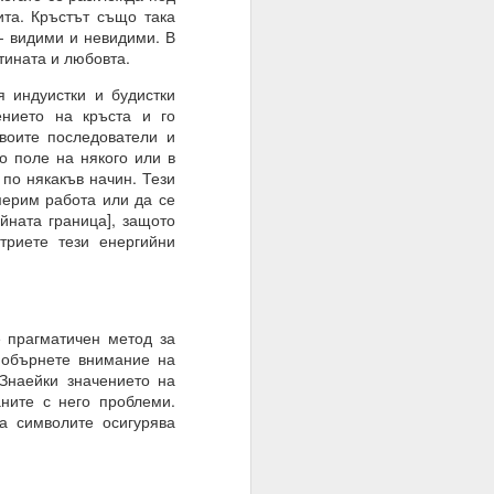
оволствие, а не чрез
та. Кръстът също така
 - видими и невидими. В
тината и любовта.
 индуистки и будистки
ението на кръста и го
своите последователи и
о поле на някого или в
 по някакъв начин. Тези
мерим работа или да се
йната граница], защото
триете тези енергийни
прагматичен метод за
 обърнете внимание на
 Знаейки значението на
ните с него проблеми.
а символите осигурява
 на мозъка.
з модели на невронна