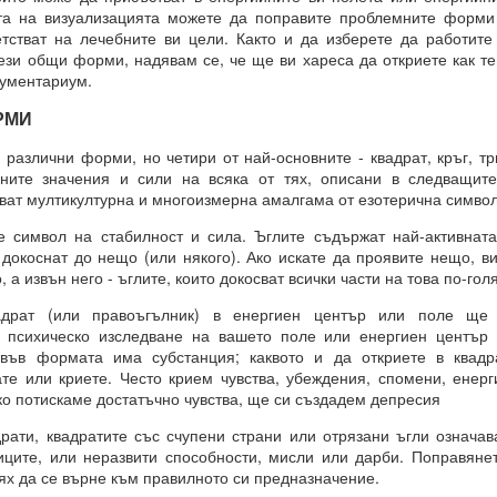
а на визуализацията можете да поправите проблемните форми
 въздействащите думи = винаги постигане на целта
тстват на лечебните ви цели. Както и да изберете да работите
.. и чакайте
ези общи форми, надявам се, че ще ви хареса да откриете как те
рументариум.
 = заменете с НЕЩО, КОЕТО ДА БЪДЕ.
РМИ
отът на вашето сърце.
различни форми, но четири от най-основните - квадрат, кръг, тр
ните значения и сили на всяка от тях, описани в следващите
яват мултикултурна и многоизмерна амалгама от езотерична символ
от творенията ти, ти знаеш, че ние сме клетки на твоя ум.
е символ на стабилност и сила. Ъглите съдържат най-активнат
е, че всичко е мисъл на Всемогъщия.
 докоснат до нещо (или някого). Ако искате да проявите нещо, в
епотът на моето сърце.
о, а извън него - ъглите, които докосват всички части на това по-г
вявам като дадено във всички измерения, където съм, и кат
адрат (или правоъгълник) в енергиен център или поле ще
 не се съмнявам, защото знам, че е така.
и психическо изследване на вашето поле или енергиен център 
ивъв формата има субстанция; каквото и да откриете в квадр
сие и благословия за моите намерения.
ате или криете. Често крием чувства, убеждения, спомени, енерг
ко потискаме достатъчно чувства, ще си създадем депресия
м сигурен в това и настоявам за него.
ати, квадратите със счупени страни или отрязани ъгли означа
ците, или неразвити способности, мисли или дарби. Поправяне
тях да се върне към правилното си предназначение.
Всемогъщи, специално на мен и моето намерение.