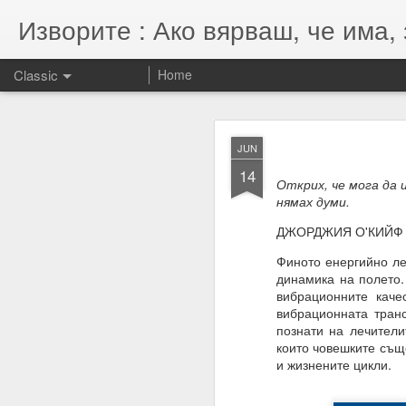
Изворите : Ако вярваш, че има, 
Classic
Home
SEP
JUN
7
14
07.11.2022
Открих, че мога да 
нямах думи.
Гематрията и нумероло
енергията, намерениет
ДЖОРДЖИЯ О'КИЙФ
Намерения = избори = 
Финото енергийно ле
динамика на полето.
Намерение + енергия -
вибрационните каче
вибрационната транс
Енергията се върна та
познати на лечители
които човешките съще
и жизнените цикли.