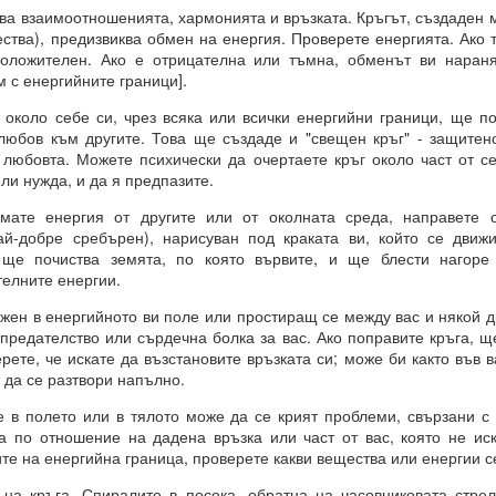
ава взаимоотношенията, хармонията и връзката. Кръгът, създаден
ства), предизвиква обмен на енергия. Проверете енергията. Ако 
оложителен. Ако е отрицателна или тъмна, обменът ви наран
 с енергийните граници].
 винаги МАТЕРИАЛИЗИРАНИ.
 около себе си, чрез всяка или всички енергийни граници, ще п
любов към другите. Това ще създаде и "свещен кръг" - защитено
любовта. Можете психически да очертаете кръг около част от с
о и упоритост = пътят към успеха
ли нужда, и да я предпазите.
и всичко
мате енергия от другите или от околната среда, направете
ай-добре сребърен), нарисуван под краката ви, който се движ
 ще почиства земята, по която вървите, и ще блести нагоре
И
телните енергии.
ята?
жен в енергийното ви поле или простиращ се между вас и някой д
предателство или сърдечна болка за вас. Ако поправите кръга, щ
това?
рете, че искате да възстановите връзката си; може би както във в
т да се разтвори напълно.
е в полето или в тялото може да се крият проблеми, свързани с
ва по отношение на дадена връзка или част от вас, която не иск
ите на енергийна граница, проверете какви вещества или енергии с
вете или желанията си, а от НАМЕРЕНИЯТА си = те се сбъдват
а кръга. Спиралите в посока, обратна на часовниковата стрел