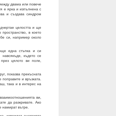
 между двама или повече
тя е ярка и изпълнена с
ява и създава синдром
одчертае целостта и ще
 пространство, в което
ебе си, например около
 още една стъпка и си
и навсякъде, където се
 през цялото ви поле,
руг, показва прекъсната
е поправите и връзката.
аш, така и в интерес на
 взаимоотношенията ви,
ате да разкривате. Ако
е намират вътре.
ка, извеждат енергията