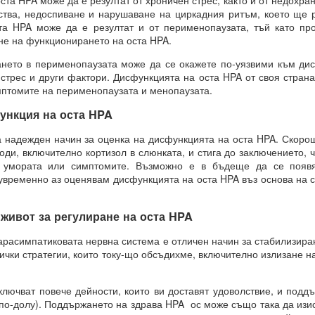
 HPA може да е резултат от хроничен стрес, както и от недохран
тва, недоспиване и нарушаване на циркадния ритъм, което ще 
е сте направили избор, преди да го осъзнаете съзнателно.
та HPA може да е резултат и от перименопаузата, тъй като про
не на функционирането на оста HPA.
ил избора между „да“ или „не“ въз основа на предсказанието, ваши
орал или нравственост, съвети и опит.
ето в перименопаузата може да се окажете по-уязвими към дис
 стрес и други фактори. Дисфункцията на оста HPA от своя стран
а направите, е да го кажете.
мптомите на перименопаузата и менопаузата.
 че току-що са направили своя избор, а всъщност изборът е напра
ункция на оста HPA
ановете не е избор, а желание.
надежден начин за оценка на дисфункцията на оста HPA. Скорош
ията е избор.
ди, включително кортизол в слюнката, и стига до заключението, ч
а умората или симптомите. Възможно е в бъдеще да се появя
увременно аз оценявам дисфункцията на оста HPA въз основа на 
 живот за регулиране на оста HPA
асимпатиковата нервна система е отличен начин за стабилизиран
ички стратегии, които току-що обсъдихме, включително излизане н
азбира вашите чувства, думи, мисли и намерения
я и още намерения.
ючват повече дейности, които ви доставят удоволствие, и подд
 по-долу). Поддържането на здрава HPA ос може също така да изи
 квант = 15 минути се отваря прозорец на Намерение и се затваря д