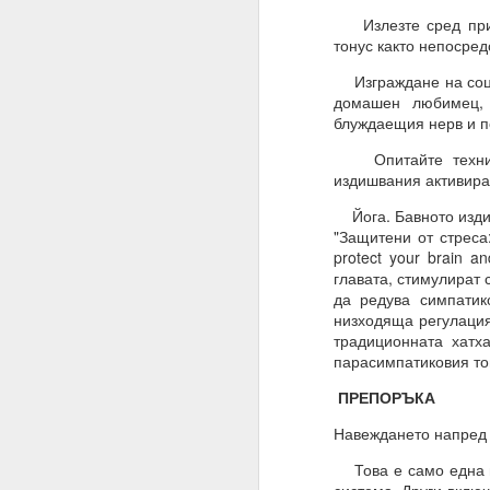
Излезте сред приро
ВЪПРОС ОТ АБОНАТ
тонус както непосред
Често казвате, че вси
Изграждане на социа
домашен любимец, 
Можем ли да получим 
блуждаещия нерв и п
Накратко:
Опитайте техника 
От човешка гледна то
издишвания активират
Всъщност вие имате с
Йога. Бавното издишв
искате и когато искате.
"Защитени от стреса:
protect your brain 
Ние не сме програми
главата, стимулират 
нашите гени, общество
да редува симпатик
низходяща регулация
Бъдете търпеливи, ни
традиционната хатх
самите алхимични кон
парасимпатиковия то
към интелигентно дейс
в ума си.
ПРЕПОРЪКА
02.11.2023
Навеждането напред 
УСЕЩАНЕ ЗА ПРОПО
Това е само една из