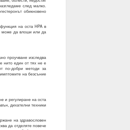
ване, болести, недостиг
разгледаме след малко.
гестеронът обикновено
те суеверия, вярвания,
функция на оста HPA в
а може да влоши или да
вен предварително.
но проучване изследва
е нито един от тях не е
т по-добри методи за
симптомите на безсъние
е и регулиране на оста
авън, дихателни техники
ържане на здравословен
сква да отделяте повече
руг.