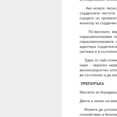
Благодаря ти.
Ако искате лесно д
сърдечната честота
27.07.2023
сърцето се променя
Истински намерения,
монитор за сърдечен
07.08.2023
По-високата вариа
парасимпатиковия то
Намерение, постоянств
парасимпатиковата 
адаптира сърдечната
Човек може да направ
система е в състояни
03.09.2023
Един от най-големи
нерв - черепен нерв
ВЪПРОС ОТ АБОНАТ
високоскоростен опт
Сбъдват ли се желани
ви състояние и да зн
Какво да направим за 
ПРЕПОРЪКА
Желания = Не.
Мислете за блуждаещи
Намерения = Да
Диета и начин на жи
Пазете се не от плано
Можете да успокоите
спокойствие и безопа
19.10.2023