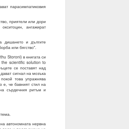
ават парасимпатиковия
тво, приятели или дори
окситоцин, ангажират
а дишането и дългите
орба или бягство".
браз и подобие, както
u Storoni) в книгата си
e scientific solution to
ръцете се поставят над
нито сме обречени от
 дават сигнал на мозъка
 покой това упражнява
о е, че бавният стил на
 мисленето и мисълта,
 на сърдечния ритъм и
 преминете от мислене
съзнателно сте създали
стема.
 на автономната нервна