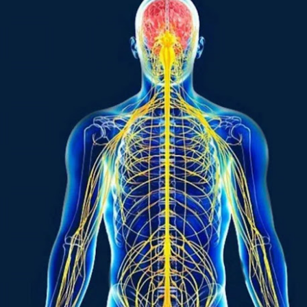
рения винаги ще имат много негативни и необратими последици 
И