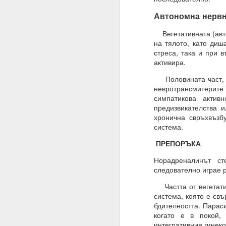
Алхимия на мисълта и
Автономна нервн
Направете намерения..
Вегетативната (авто
Бил е там, бил е там
на тялото, като диш
стреса, така и при 
АЛМАЙТЕ, ние сме шеп
активира.
Слушайте.
Половината част, ко
невротрансмитерите
ВСЕМОГЪЩ, за разлика 
симпатикова актив
предизвикателства 
Защото човекът не зна
хронична свръхвъзб
Всемогъщият = и ти, ш
система.
Моето намерение обя
ПРЕПОРЪКА
съществуване, в който
Норадреналинът ст
Очаквам Твоето съгла
следователно играе р
И да, ВСЕМОГЪЩ, аз съ
Частта от вегетатив
система, която е св
Запомни това
бдителността. Парас
когато е в покой,
Посвети мисълта си, 
интегративния гинеко