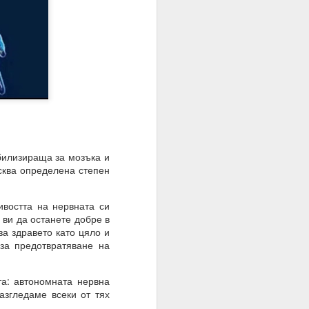
ато умът е в режим на
шение е търпението.
е на случайността, на
билизираща за мозъка и
исква определена степен
тът.
востта на нервната си
 ви да останете добре в
за здравето като цяло и
за предотвратяване на
а: автономната нервна
азгледаме всеки от тях