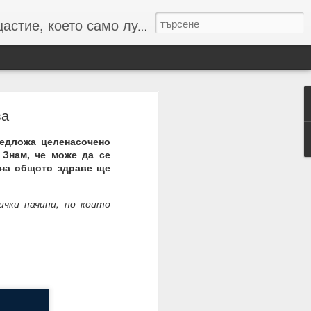
то само лудите познават :-)
ва
редложа целенасочено
 Знам, че може да се
 числата и буквите и с
 на общото здраве ще
резултат
чки начини, по които