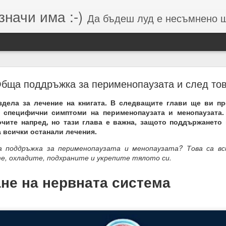
значи има :-)
Да бъдеш луд е несъмнено щастие, кое
Намерения (от Хранителей и Вершителей)
Обща поддръжка за перименопаузата и след то
дела за лечение на книгата. В следващите глави ще ви п
 специфични симптоми на перименопаузата и менопаузата.
гията е система от числа, символи и знаци, която се занимава с
очите напред, но тази глава е важна, защото поддържането
о и вибрацията, които стоят зад тях.
 всички останали лечения.
вибрации = енергия = енергия = посока = изчисления = възможен 
ддръжка за перименопаузата и менопаузата? Това са вси
е, охладите, подхраните и укрепите тялото си.
 липса на грижа = провал на мисията.
м, откъдето дойде
не на нервната система