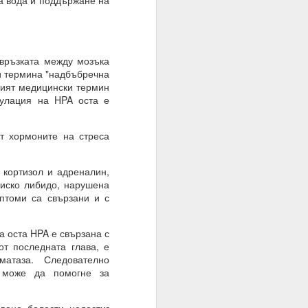
на вода и поддържане на
оволствие, а не чрез
връзката между мозъка
ли термина "надбъбречна
ният медицински термин
гулация на HPA оста е
т хормоните на стреса
.
кортизол и адреналин,
ниско либидо, нарушена
мптоми са свързани и с
 оста HPA е свързана с
т последната глава, е
атаза. Следователно
 на мозъка.
 може да помогне за
з модели на невронна