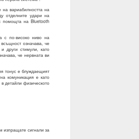
 на вариабилността на
ду отделните удари на
 помощта на Bluetooth
 с по-високо ниво на
 всъщност означава, че
и други стимули, като
начава, че нервната ви
я тонус е блуждаещият
тна комуникация е като
и в детайли физическото
м изпращате сигнали за