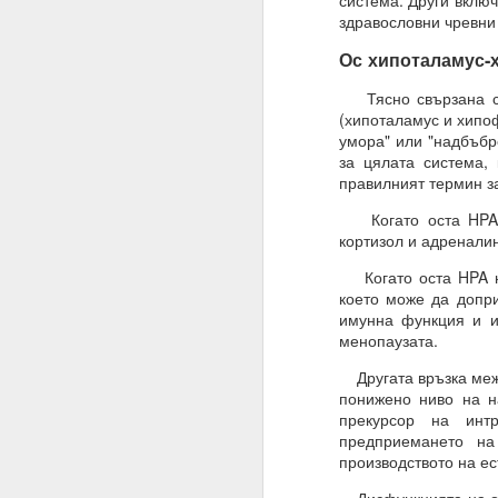
система. Други включ
Трябва да поставите
здравословни чревни
излишък.
Ос хипоталамус-
Такава умереност ви д
Тясно свързана с в
Намеренията са здрав
(хипоталамус и хипо
умора" или "надбъбр
Променете „Искам“ с „
за цялата система,
ЖЕЛАНИЕТО е конкрет
правилният термин з
МОГА ВСИЧКО = ВСИЧ
Когато оста HPA фу
кортизол и адреналин
09.11.2023
Когато оста HPA не
ПОПИТАХ = ОТГОВО
което може да допри
имунна функция и ин
Какъв е „изборът“, за 
менопаузата.
Какво е вашето собств
Другата връзка межд
Изборът е влиянието 
понижено ниво на н
прекурсор на инт
Изборът не е единиче
предприемането н
производството на ес
Мозъкът ви постоянн
активност, които предс