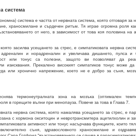
 въздействащите думи = винаги постигане на целта
а система
.. и чакайте
номна) система е частта от нервната система, която отговаря за
 = заменете с НЕЩО, КОЕТО ДА БЪДЕ.
ане, храносмилане и сърдечен ритъм. Тя играе огромна роля ка
възстановяването от него, в зависимост от това коя половина на
отът на вашето сърце.
ято засилва усещането за стрес, е симпатиковата нервна систе
 адреналин и норадреналин и увеличава дишането, пулса и б
от творенията ти, ти знаеш, че ние сме клетки на твоя ум.
ност или тонус са полезни, защото ви позволяват да реа
или изисквания. Прекалено високият симпатиков тонус може да
е, че всичко е мисъл на Всемогъщия.
уда или хронично напрежение, което не е добро за съня, моз
епотът на моето сърце.
вявам като дадено във всички измерения, където съм, и кат
 не се съмнявам, защото знам, че е така.
еснява термонеутралната зона на мозъка (оптимален темп
сие и благословия за моите намерения.
оля в горещите вълни при менопауза. Повече за това в Глава 7.
м сигурен в това и настоявам за него.
ната нервна система, която намалява усещането за стрес, е па
ързана с хормона окситоцин и невротрансмитера ацетилхолин и за
импатиковата активност или тонус насърчава функциите, които тя
 включително съня, здравословното храносмилане и оздравя
Всемогъщи, специално на мен и моето намерение.
лог Сара Готфрид "възстановяването се случва в парасимпатикова