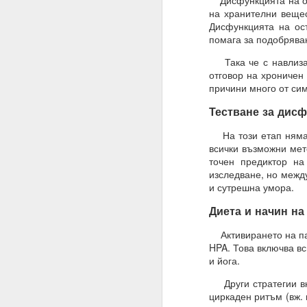
Дисфункцията на оста
на хранителни вещес
Това означава, че веч
Дисфункцията на ос
помага за подобрява
Умът ви вече е направ
устои, образование, м
Така че с навлизан
отговор на хроничен
Всичко, което трябва д
причини много от си
Много хора си мислят,
Тестване за дисф
И да, промяната на пл
На този етап няма 
Промяната на намерен
всички възможни мето
точен предиктор н
Планове = желания
изследване, но межд
и сутрешна умора.
Намерения = избор
Диета и начин на
19.11.2023
Активирането на пар
Жива вода
HPA. Това включва вс
Водата има памет и р
и йога.
Намерения, намерени
Други стратегии вкл
циркаден ритъм (вж.
Хей, човече, на всеки