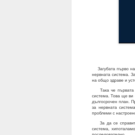
Имате ли сън и ако да,
Не.
Мечтата е илюзия и щ
„очакване и блуждаене
Ние само правим намер
Знаем, че намереният
която се основава сън
Загубата първо на п
Трябва да очакваме „п
нервната система. За
на общо здраве и уст
Една „врата“ винаги 
Така че първата ст
20.07.2023
система. Това ще ви 
Вярвате ли в чудеса?
дългосрочен план. П
за нервната систем
Ако не, то тогава ЗА
проблеми с настроен
Ние вярваме
За да се справите 
система, хипоталамо
И ви съветваме да нап
последователно.