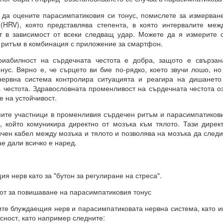
а оцените парасимпатиковия си тонус, помислете за измерване
 (HRV), която представлява степента, в която интервалите меж
т в зависимост от всеки следващ удар. Можете да я измерите с
 винаги МАТЕРИАЛИЗИРАНИ.
 ритъм в комбинация с приложение за смартфон.
билност на сърдечната честота е добра, защото е свързана
нус. Вярно е, че сърцето ви бие по-рядко, което звучи лошо, но
о и упоритост = пътят към успеха
нервна система контролира ситуацията и реагира на дишането 
 честота. Здравословната променливост на сърдечната честота оз
и всичко
е на устойчивост.
те участници в променливия сърдечен ритъм и парасимпатикови
, който комуникира директно от мозъка към тялото. Тази дирек
И
ичен кабел между мозъка и тялото и позволява на мозъка да след
ята?
ае дали всичко е наред.
това?
я нерв като за "бутон за регулиране на стреса".
вот за повишаване на парасимпатиковия тонус
вете или желанията си, а от НАМЕРЕНИЯТА си = те се сбъдват
 блуждаещия нерв и парасимпатиковата нервна система, като и
сност, като например следните: