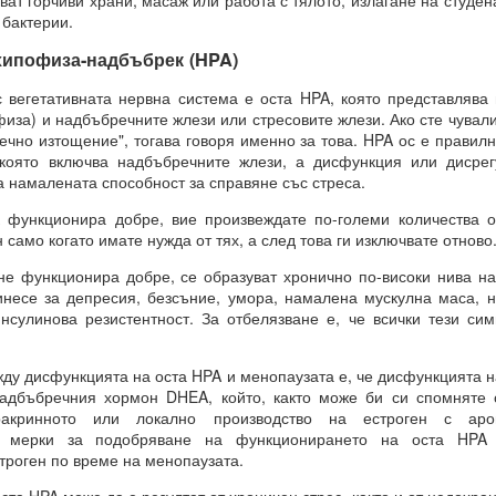
ват горчиви храни, масаж или работа с тялото, излагане на студе
 здравословни граници около желанията си чрез съзнателно уд
 бактерии.
хипофиза-надбъбрек (HPA)
ава свобода над самите вас.
егетативната нервна система е оста HPA, която представлява 
ословен подход към възможностите.
физа) и надбъбречните жлези или стресовите жлези. Ако сте чува
ечно изтощение", тогава говоря именно за това. HPA ос е правил
Мога да направя всичко“.
 която включва надбъбречните жлези, а дисфункция или дисре
ният обект на желанието
а намалената способност за справяне със стреса.
КО, КОЕТО ИСКАТЕ чрез намерения.
нкционира добре, вие произвеждате по-големи количества о
 само когато имате нужда от тях, а след това ги изключвате отново
 функционира добре, се образуват хронично по-високи нива на 
РИХ
несе за депресия, безсъние, умора, намалена мускулна маса, 
сулинова резистентност. За отбелязване е, че всички тези си
който толкова често говорите?
ено разбиране за „избор“?
у дисфункцията на оста HPA и менопаузата е, че дисфункцията на
на мозъчните състояния върху вземането на решения.
адбъбречния хормон DHEA, който, както може би си спомняте о
ракринното или локално производство на естроген с аром
н момент, а отражение на предварително съществуващо състояние
а мерки за подобряване на функционирането на оста HPA
троген по време на менопаузата.
о излъчва целта си, дори преди да са налични варианти, чре
казват избора.