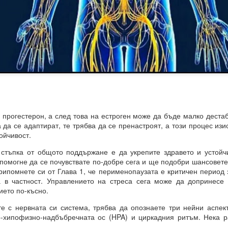
 какъв е той?
е си остане такава. Те са „сънища“, докато умът е заспал, ког
“.
ения за постигане на реални цели, като най-важното в това отно
а работят през призмата на „прозореца на възможностите“, а н
ят.
рогестерон, а след това на естроген може да бъде малко деста
розореца на възможностите“, който има свой собствен алгоритъм.
 да се адаптират, те трябва да се пренастроят, а този процес из
ойчивост.
ОСТАВА ОТВОРЕНА ЗА ЧОВЕКА, това е начинът, по който работи све
ъпка от общото поддържане е да укрепите здравето и устойчи
помогне да се почувствате по-добре сега и ще подобри шансовете
рипомнете си от Глава 1, че перименопаузата е критичен период 
а в частност. Управлението на стреса сега може да допринесе 
ДЪЛЖИТЕЛНО...ЗАДЪЛЖИТЕЛНО... ...
ието по-късно.
с нервната си система, трябва да опознаете три нейни аспект
-хипофизно-надбъбречната ос (HPA) и циркадния ритъм. Нека р
равите същото....