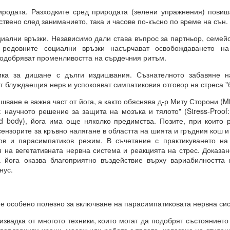
дата. Разходките сред природата (зелени упражнения) повиш
И
ствено след заниманието, така и часове по-късно по време на сън.
чко е възможно и че ние създаваме света, в който искаме да бъдем.
лни връзки. Независимо дали става въпрос за партньор, семейс
редовните социални връзки насърчават освобождаването на 
някакво разяснение по този въпрос?
одобряват променливостта на сърдечния ритъм.
за дишане с дълги издишвания. Съзнателното забавяне н
чка всичко е възможно за мащабна трансформация в живота ни.
 блуждаещия нерв и успокояват симпатиковия отговор на стреса "б
връхестествената способност да създавате ново бъдеще по свой о
ане е важна част от йога, а както обяснява д-р Миту Сторони (Mith
 научното решение за защита на мозъка и тялото" (Stress-Proof: th
and body), йога има още няколко предимства. Позите, при които 
рани да се държим по определен начин до края на живота си, 
сензорите за кръвно налягане в областта на шията и гръдния кош и
 или светоглед.
ов и парасимпатиков режим. В съчетание с практикуването на
 на вегетативната нервна система и реакцията на стрес. Доказан
е ще ви разкрием формулите за пренастройване на мозъка и ума,
а йога оказва благоприятно въздействие върху вариабилността
струкции за съгласуване с вашето същество, така че да можете да
нус.
твие и да бъдете като нов човек в едно ново бъдеще, което сами 
е особено полезно за включване на парасимпатиковата нервна си
РЦИЯ
вадка от многото техники, които могат да подобрят състоянието