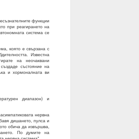
 несъзнателните функции
кто при реагирането на
 автономната система се
ма, която е свързана с
дителността. Известна
гирате на неочаквани
 създаде състояние на
ъка и хормоналната ви
о осъществен факт на
ературен диапазон) и
расимпатиковата нервна
бавя дишането, пулса и
лото обича да извършва,
ването. По думите на
та нервна система".