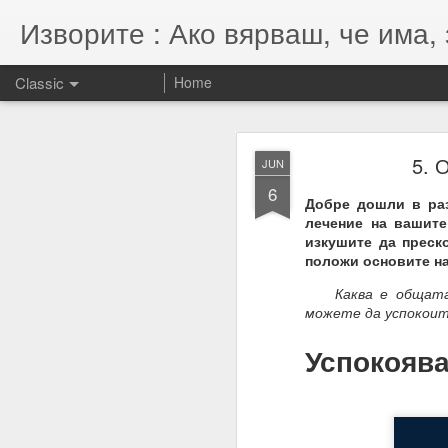
Изворите : Ако вярваш, че има, 
Classic
Home
SEP
5. 
JUN
7
6
07.11.2022
Добре дошли в раз
лечение на вашите
Гематрията и нумероло
изкушите да преск
енергията, намерениет
положи основите на
Намерения = избори = 
Каква е общата по
можете да успокоит
Намерение + енергия -
Енергията се върна та
Успокоява