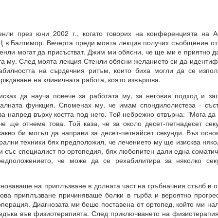
енли през юни 2002 г., когато говорих на конференцията на А
 винаги МАТЕРИАЛИЗИРАНИ.
 в Балтимор. Вечерта преди моята лекция получих съобщение о
тенли могат да присъстват. Джим ми обясни, че ще ми е приятно 
ата му. След моята лекция Стенли обясни желанието си да иденти
абилността на сърдечния ритъм, които биха могли да се изпол
о и упоритост = пътят към успеха
ърждаване на клиничната работа, която извършва.
и всичко
ках да науча повече за работата му, за неговия подход и за
галната функция. Споменах му, че имам спондилолистеза - съст
 напред върху костта под него. Той небрежно отвърна: "Мога да 
И
че ще отнеме това. Той каза, че за около десет-петнадесет сек
какво би могъл да направи за десет-петнайсет секунди. Въз осно
ята?
рални техники бях предположил, че лечението му ще изисква няко
и със специалист по ортопедия, бях любопитен дали една соматич
това?
редположението, че може да се рехабилитира за няколко сек
новаваше на приплъзване в долната част на гръбначния стълб в о
ова приплъзване причиняваше болки в гърба и вероятно прогре
вете или желанията си, а от НАМЕРЕНИЯТА си = те се сбъдват
перация. Диагнозата ми беше поставена от ортопед, който ми нал
едъка във физиотерапията. След приключването на физиотерапия