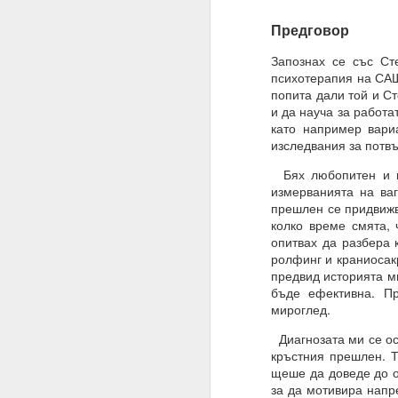
Благодаря ти.
Предговор
27.07.2023
Запознах се със Ст
Истински намерения,
психотерапия на САЩ
попита дали той и С
07.08.2023
и да науча за работ
като например вари
Намерение, постоянств
изследвания за потв
Човек може да направ
Бях любопитен и ис
измерванията на ва
03.09.2023
прешлен се придвижва
ВЪПРОС ОТ АБОНАТ
колко време смята, 
опитвах да разбера 
Сбъдват ли се желани
ролфинг и краниосак
предвид историята м
Какво да направим за 
бъде ефективна. П
мироглед.
Желания = Не.
Диагнозата ми се ос
Намерения = Да
кръстния прешлен. Т
Пазете се не от плано
щеше да доведе до о
за да мотивира напр
19.10.2023