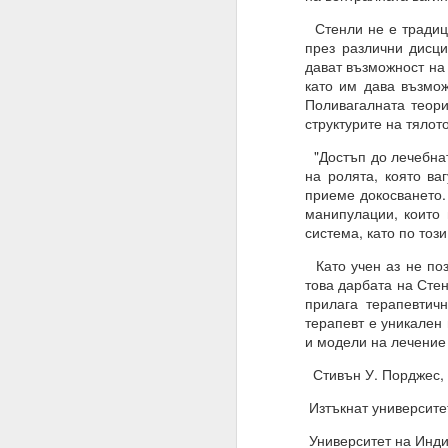
Стенли не е традици
Това означава, че веч
през различни дисци
Умът ви вече е направ
дават възможност на 
устои, образование, м
като им дава възмож
Поливагалната теори
Всичко, което трябва д
структурите на тялот
Много хора си мислят,
"Достъп до лечебнат
на ролята, която ва
И да, промяната на пл
приеме докосването.
Промяната на намерен
манипулации, които 
система, като по тоз
Планове = желания
Като учен аз не поз
Намерения = избор
това дарбата на Сте
прилага терапевтич
19.11.2023
терапевт е уникален
и модели на лечение 
Жива вода
Стивън У. Порджес, 
Водата има памет и р
Изтъкнат университет
Намерения, намерени
Университет на Инди
Хей, човече, на всеки