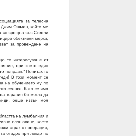
социацията за телесна
т Джим Ошман, който ме
да се срещна със Стенли
фицира обективни мерки,
зват за провеждане на
що се интересуваше от
ояние, при което един
го поправя." Попитах го
унди! В този момент се
ва на обучението му по
лко сеанса. Като се има
на терапия би могла да
унди, беше извън моя
бластта на лумбалния и
сивно влошаване, което
ожи страх от операция,
та отидох при лекар по