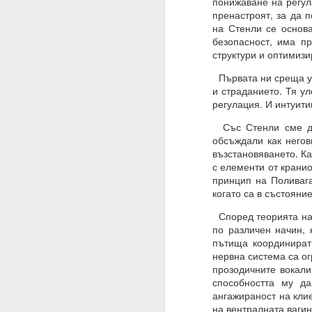
понижаване на регула
Трябва да поставите
пренастроят, за да 
излишък.
на Стенли се основа
безопасност, има пр
Такава умереност ви д
структури и оптимиз
Намеренията са здрав
Първата ни среща ул
Променете „Искам“ с „
и страданието. Тя у
регулация. И интуити
ЖЕЛАНИЕТО е конкрет
Със Стенли сме до
МОГА ВСИЧКО = ВСИЧ
обсъждали как негов
възстановяването. Ка
09.11.2023
с елементи от кранио
принцип на Поливага
ПОПИТАХ = ОТГОВО
когато са в състояни
Какъв е „изборът“, за 
Според теорията на 
Какво е вашето собств
по различен начин, 
пътища координират
Изборът е влиянието 
нервна система са о
прозодичните вокали
Изборът не е единиче
способността му да
ангажираност на клие
Мозъкът ви постоянн
на вентралната вагин
активност, които предс