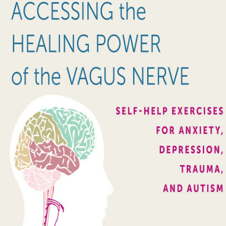
рения винаги ще имат много негативни и необратими последици 
И