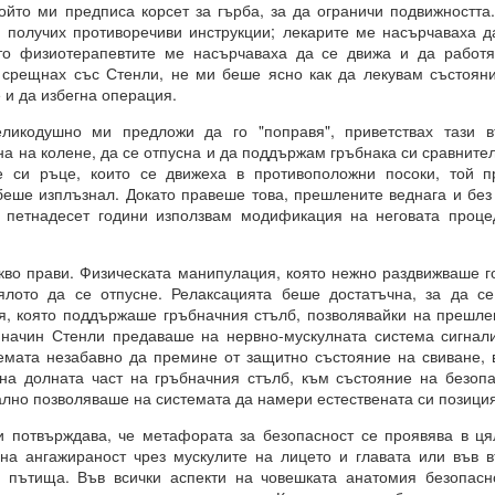
ойто ми предписа корсет за гърба, за да ограничи подвижността
 получих противоречиви инструкции; лекарите ме насърчаваха 
И
ато физиотерапевтите ме насърчаваха да се движа и да работя 
чко е възможно и че ние създаваме света, в който искаме да бъдем.
 срещнах със Стенли, не ми беше ясно как да лекувам състояни
и да избегна операция.
някакво разяснение по този въпрос?
икодушно ми предложи да го "поправя", приветствах тази в
на на колене, да се отпусна и да поддържам гръбнака си сравните
е си ръце, които се движеха в противоположни посоки, той п
чка всичко е възможно за мащабна трансформация в живота ни.
беше изплъзнал. Докато правеше това, прешлените веднага и без
е петнадесет години използвам модификация на неговата процед
връхестествената способност да създавате ново бъдеще по свой о
во прави. Физическата манипулация, която нежно раздвижваше го
рани да се държим по определен начин до края на живота си, 
ялото да се отпусне. Релаксацията беше достатъчна, за да се
 или светоглед.
я, която поддържаше гръбначния стълб, позволявайки на прешле
е ще ви разкрием формулите за пренастройване на мозъка и ума,
 начин Стенли предаваше на нервно-мускулната система сигнали
струкции за съгласуване с вашето същество, така че да можете да
емата незабавно да премине от защитно състояние на свиване, 
твие и да бъдете като нов човек в едно ново бъдеще, което сами 
на долната част на гръбначния стълб, към състояние на безопа
лно позволяваше на системата да намери естествената си позици
потвърждава, че метафората за безопасност се проявява в цял
на ангажираност чрез мускулите на лицето и главата или във 
РЦИЯ
и пътища. Във всички аспекти на човешката анатомия безопасно