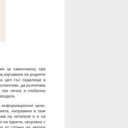
ато умът е в режим на
шение е търпението.
е на случайността, на
ния за самопомощ при
за изучаване на родните
тът.
ска цел със седалище в
рспективи, да възпитава
а сее лична и глобална
иродата.
 информационни цели.
ията, направени в тази
нка на читателя и е на
о на идеите, свързани с
я от страна на автора