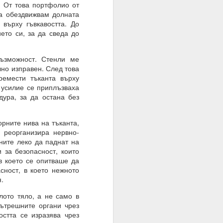
. От това портфолио от
да обездвижвам долната
върху гъвкавостта. До
ето си, за да сведа до
ъзможност. Стенли ме
лно изправен. След това
ремести тъканта върху
 усилие се приплъзваха
ура, за да остана без
браз и подобие, както
рните нива на тъканта,
нито сме обречени от
 реорганизира нервно-
ните леко да паднат на
 мисленето и мисълта,
 за безопасност, които
 преминете от мислене
в което се опитваше да
съзнателно сте създали
сност, в което нежното
я.
ото тяло, а не само в
вътрешните органи чрез
стта се изразява чрез