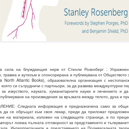
 какъв е той?
е си остане такава. Те са „сънища“, докато умът е заспал, ког
“.
ения за постигане на реални цели, като най-важното в това отно
а работят през призмата на „прозореца на възможностите“, а н
ят.
розореца на възможностите“, който има свой собствен алгоритъм.
та сила на блуждаещия нерв от Стенли Розенберг : Упражне
, травма и аутизъм е спонсорирана и публикувана от Обществото 
ОСТАВА ОТВОРЕНА ЗА ЧОВЕКА, това е начинът, по който работи све
ba North Atlantic Books), образователна организация с нестопан
която си сътрудничи с партньори, за да развива междукултурни пе
 за изкуството, науката, хуманитарните науки и лечението и д
публикуване на произведения за връзката между тялото, духа и пр
ДЪЛЖИТЕЛНО...ЗАДЪЛЖИТЕЛНО... ...
НИЕ: Следната информация е предназначена само за общи
а да се обръщат към своя лекар, преди да приложат предложен
ане на материала, изложен на следващите страници, е по преце
Авторът поема пълната отговорност за представянето и тълкуванет
равите същото....
гала. Интерпретациите и представянето на Поливагалната теори