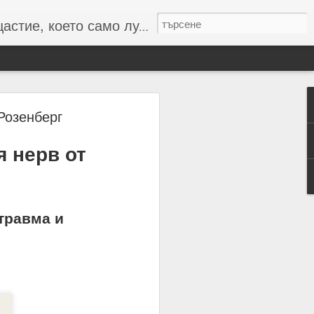
то само лудите познават :-)
Розенберг
 нерв от
 числата и буквите и с
резултат
травма и