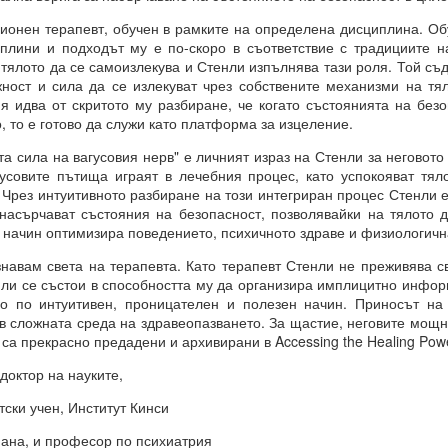
онен терапевт, обучен в рамките на определена дисциплина. О
е сте направили избор, преди да го осъзнаете съзнателно.
плини и подходът му е по-скоро в съответствие с традициите н
ил избора между „да“ или „не“ въз основа на предсказанието, ваши
тялото да се самоизлекува и Стенли изпълнява тази роля. Той съд
орал или нравственост, съвети и опит.
ност и сила да се излекуват чрез собствените механизми на тя
я идва от скритото му разбиране, че когато състоянията на безо
а направите, е да го кажете.
о, то е готово да служи като платформа за изцеление.
 че току-що са направили своя избор, а всъщност изборът е напра
а сила на вагусовия нерв" е личният израз на Стенли за неговот
гусовите пътища играят в лечебния процес, като успокояват тял
ановете не е избор, а желание.
 Чрез интуитивното разбиране на този интегриран процес Стенли 
ията е избор.
насърчават състояния на безопасност, позволявайки на тялото 
и начин оптимизира поведението, психичното здраве и физиологич
навам света на терапевта. Като терапевт Стенли не преживява св
нли се състои в способността му да организира имплицитно инфор
но по интуитивен, проницателен и полезен начин. Приносът на 
 в сложната среда на здравеопазването. За щастие, неговите мощ
са прекрасно предадени и архивирани в Accessing the Healing Powe
доктор на науките,
азбира вашите чувства, думи, мисли и намерения
ски учен, Институт Кинси
я и още намерения.
ана, и професор по психиатрия
 квант = 15 минути се отваря прозорец на Намерение и се затваря д