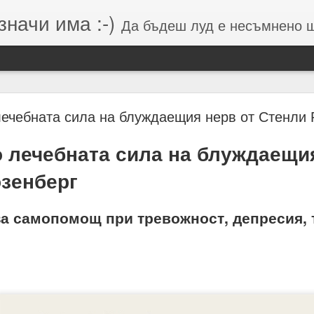
значи има :-)
Да бъдеш луд е несъмнено щастие, кое
Намерения (от Хранителей и Вершителей)
лечебната сила на блуждаещия нерв от Стенли 
 лечебната сила на блуждаещия
гията е система от числа, символи и знаци, която се занимава с
зенберг
о и вибрацията, които стоят зад тях.
вибрации = енергия = енергия = посока = изчисления = възможен 
а самопомощ при тревожност, депресия, 
 липса на грижа = провал на мисията.
м, откъдето дойде