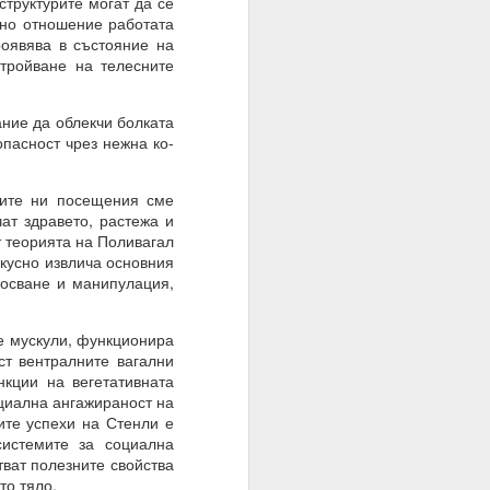
структурите могат да се
оволствие, а не чрез
лно отношение работата
роявява в състояние на
стройване на телесните
ние да облекчи болката
опасност чрез нежна ко-
ите ни посещения сме
ат здравето, растежа и
т теорията на Поливагал
зкусно извлича основния
косване и манипулация,
е мускули, функционира
ст вентралните вагални
кции на вегетативната
оциална ангажираност на
ите успехи на Стенли е
 на мозъка.
системите за социална
тват полезните свойства
з модели на невронна
то тяло.