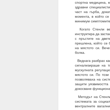
спортна медицина, к
здравни специалисти
ВЪПРОС ОТ АБОНАТ
част на гърба, док
Често казвате, че вси
момента, в който се
минимум симптомите 
Можем ли да получим 
Когато Стенли вел
Накратко:
инструктира да заста
с пръстите на двет
От човешка гледна то
прешлена, който се 
на мястото си. Веч
Всъщност вие имате с
болка.
искате и когато искате.
Веднага разбрах как
Ние не сме програми
сигнализираше на т
нашите гени, общество
мускулната регулаци
Бъдете търпеливи, ни
мястото си. По този
самите алхимични кон
позволяваха на сист
към интелигентно дейс
защити уязвимостта 
в ума си.
докосване функциона
02.11.2023
Методът на Стенли 
системата за социал
УСЕЩАНЕ ЗА ПРОПО
вентралните вагалн