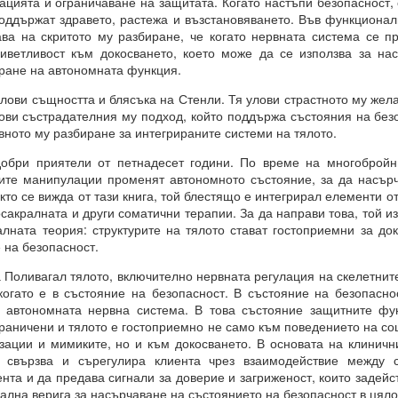
цията и ограничаване на защитата. Когато настъпи безопасност, 
 здравословни граници около желанията си чрез съзнателно уд
поддържат здравето, растежа и възстановяването. Във функциона
ва на скритото му разбиране, че когато нервната система се п
иветливост към докосването, което може да се използва за на
ава свобода над самите вас.
иране на автономната функция.
ословен подход към възможностите.
ови същността и блясъка на Стенли. Тя улови страстното му жела
Мога да направя всичко“.
лови състрадателния му подход, който поддържа състояния на без
вното му разбиране за интегрираните системи на тялото.
ният обект на желанието
бри приятели от петнадесет години. По време на многобройн
КО, КОЕТО ИСКАТЕ чрез намерения.
ите манипулации променят автономното състояние, за да насърч
кто се вижда от тази книга, той блестящо е интегрирал елементи о
сакралната и други соматични терапии. За да направи това, той и
лната теория: структурите на тялото стават гостоприемни за до
РИХ
е на безопасност.
който толкова често говорите?
Поливагал тялото, включително нервната регулация на скелетнит
ено разбиране за „избор“?
когато е в състояние на безопасност. В състояние на безопасно
 автономната нервна система. В това състояние защитните фун
на мозъчните състояния върху вземането на решения.
граничени и тялото е гостоприемно не само към поведението на с
зации и мимиките, но и към докосването. В основата на клиничн
н момент, а отражение на предварително съществуващо състояние
 свързва и сърегулира клиента чрез взаимодействие между 
нта и да предава сигнали за доверие и загриженост, които задейс
о излъчва целта си, дори преди да са налични варианти, чре
ална верига за насърчаване на състоянието на безопасност в цяло
казват избора.