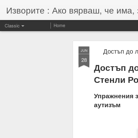
Изворите : Ако вярваш, че има, 
Classic
Home
SEP
Достъп до 
JUN
7
28
07.11.2022
Достъп до
Гематрията и нумероло
Стенли Ро
енергията, намерениет
Намерения = избори = 
Упражнения з
Намерение + енергия -
аутизъм
Енергията се върна та