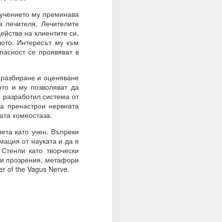
бучението му преминава
а лечителя. Лечителите
те суеверия, вярвания,
ейства на клиентите си,
лото. Интересът му към
пасност се проявяват в
вен предварително.
о разбиране и оценяване
ото и му позволяват да
е разработил система от
да пренастрои нервната
ната хомеостаза.
ета като учен. Въпреки
мация от науката и да я
Стенли като творчески
ни прозрения, метафори
r of the Vagus Nerve.
руг.