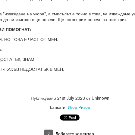
"изваждане на укора", а смисълът е точно в това, че изваждаме 
а да ни изиграе още повече. Ще поговорим повече за този трик.
 винаги МАТЕРИАЛИЗИРАНИ.
ВИ ПОМОГНАТ:
 НО ТОВА Е ЧАСТ ОТ МЕН.
о и упоритост = пътят към успеха
.
и всичко
ОСТАТЪК, ЗНАМ.
НЯКАКЪВ НЕДОСТАТЪК В МЕН.
И
ята?
това?
Публикувано
21st July 2023
от Unknown
Етикети:
Игор Ризов
вете или желанията си, а от НАМЕРЕНИЯТА си = те се сбъдват
0
Добавете коментар