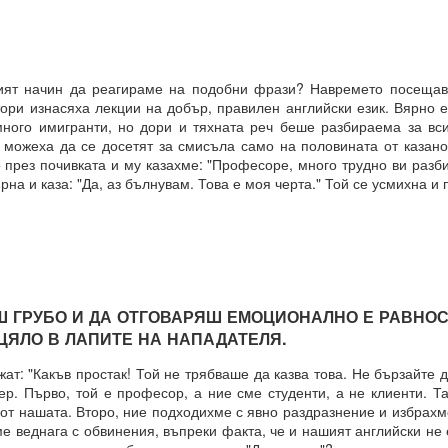
 какъв е той?
 начин да реагираме на подобни фрази? Навремето посещава
е си остане такава. Те са „сънища“, докато умът е заспал, ког
ори изнасяха лекции на добър, правилен английски език. Вярно е
“.
ного имигранти, но дори и тяхната реч беше разбираема за вси
 можеха да се досетят за смисъла само на половината от казанот
ения за постигане на реални цели, като най-важното в това отно
 през почивката и му казахме: "Професоре, много трудно ви разб
а работят през призмата на „прозореца на възможностите“, а н
рна и каза: "Да, аз бълнувам. Това е моя черта." Той се усмихна и
ят.
розореца на възможностите“, който има свой собствен алгоритъм.
ОСТАВА ОТВОРЕНА ЗА ЧОВЕКА, това е начинът, по който работи све
РУБО И ДА ОТГОВАРЯШ ЕМОЦИОНАЛНО Е РАВНОС
ЦЯЛО В ЛАПИТЕ НА НАПАДАТЕЛЯ.
ДЪЛЖИТЕЛНО...ЗАДЪЛЖИТЕЛНО... ...
: "Какъв простак! Той не трябваше да казва това. Не бързайте д
р. Първо, той е професор, а ние сме студенти, а не клиенти. Та
 от нашата. Второ, ние подходихме с явно раздразнение и избрах
е веднага с обвинения, въпреки факта, че и нашият английски не
равите същото....