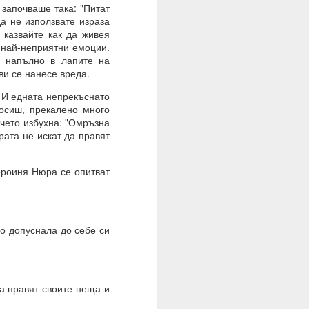
започваше така: "Питат
а не използвате израза
и казвайте как да живея
и най-неприятни емоции.
ш напълно в лапите на
ви се нанесе вреда.
 И едната непрекъснато
осиш, прекалено много
ичето избухна: "Омръзна
ората не искат да правят
ероиня Нюра се опитват
го допуснала до себе си
= много лош избор на
а правят своите неща и