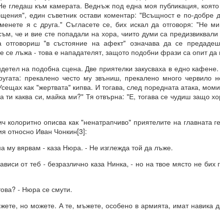
Не гледаш към камерата. Веднъж под една моя публикация, която 
щения", един съветник остави коментар: "Всъщност е по-добре д
аменете я с друга." Съгласете се, бих искал да отговоря: "Не м
съм, че и вие сте попадали на хора, чиито думи са предизвиквал
 отговориш "в състояние на афект" означава да се предаде
не се лъжа - това е нападателят, защото подобни фрази са опит да 
тел на подобна сцена. Две приятелки закусваха в едно кафене.
ругата: прекалено често му звъниш, прекалено много червило н
сещах как "жертвата" кипва. И тогава, след поредната атака, мом
 а ти каква си, майка ми?" Тя отвърна: "Е, тогава се чудиш защо х
олоритно описва как "ненатрапчиво" приятелите на главната г
я относно Иван Чонкин[3]:
 му вярвам - каза Нюра. - Не изглежда той да лъже.
иси от теб - безразлично каза Нинка, - но на твое място не бих 
рения винаги ще имат много негативни и необратими последици 
ова? - Нюра се смути.
ете, но можете. А те, мъжете, особено в армията, имат навика д
И