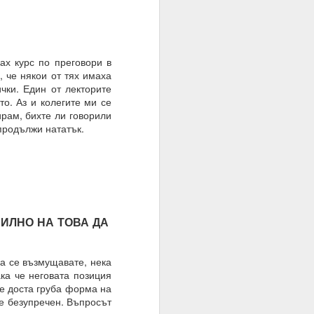
х курс по преговори в
ато умът е в режим на
, че някои от тях имаха
чки. Един от лекторите
о. Аз и колегите ми се
шение е търпението.
ирам, бихте ли говорили
е на случайността, на
 продължи нататък.
тът.
ИЛНО НА ТОВА ДА
а се възмущавате, нека
ка че неговата позиция
ме доста груба форма на
 е безупречен. Въпросът