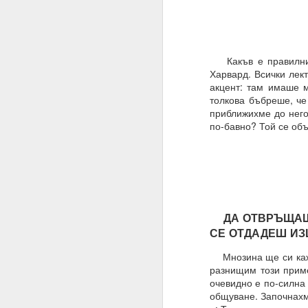
Имате ли сън и ако да,
Не.
Какъв е правилният
Мечтата е илюзия и щ
Харвард. Всички лект
„очакване и блуждаене
акцент: там имаше м
толкова бъбреше, че
Ние само правим намер
приближихме до него
Знаем, че намереният
по-бавно? Той се объ
която се основава сън
Трябва да очакваме „п
Една „врата“ винаги 
20.07.2023
ДА ОТВРЪЩАШ Г
Вярвате ли в чудеса?
СЕ ОТДАДЕШ ИЗ
Ако не, то тогава ЗА
Мнозина ще си кажат
разнищим този приме
Ние вярваме
очевидно е по-силна
общуване. Започнахм
И ви съветваме да нап