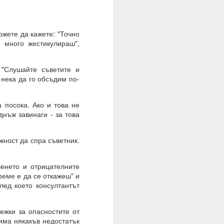
жете да кажете: "Точно
о много жестикулираш",
"Слушайте съветите и
 нека да го обсъдим по-
посока. Ако и това не
днъж завинаги - за това
жност да спра съветник.
о осъществен факт на
енето и отрицателните
реме е да се откажеш" и
лед което консултантът
жки за опасностите от
 има някакъв недостатък