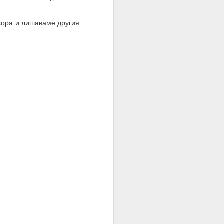
укора и лишаваме другия