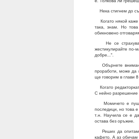
е: Толкова ли грешеше
Алхимия на мисълта и
Нека стигнем до съ
Направете намерения..
Когато някой каже н
Бил е там, бил е там
така, знам. Но това
обикновено отговаря
АЛМАЙТЕ, ние сме шеп
Не се страхувайте
Слушайте.
жестикулирайте по-ма
добре...".
ВСЕМОГЪЩ, за разлика 
Обърнете внимание,
Защото човекът не зна
проработи, може да 
ще говорим в глави 8
Всемогъщият = и ти, ш
Когато редакторката 
Моето намерение обя
С нейно разрешение 
съществуване, в който
Момичето е пушач о
Очаквам Твоето съгла
последици, но това е
И да, ВСЕМОГЪЩ, аз съ
т.н. Научила се е д
остава без оръжие.
Запомни това
Реших да опитам и 
Посвети мисълта си, 
кафето. А аз обичам 