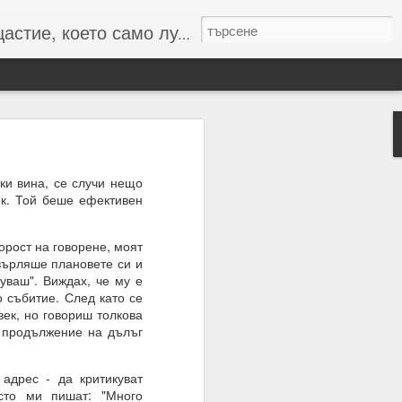
то само лудите познават :-)
ки вина, се случи нещо
ек. Той беше ефективен
 числата и буквите и с
орост на говорене, моят
резултат
върляше плановете си и
нуваш". Виждах, че му е
 събитие. След като се
век, но говориш толкова
в продължение на дълъг
дрес - да критикуват
сто ми пишат: "Много