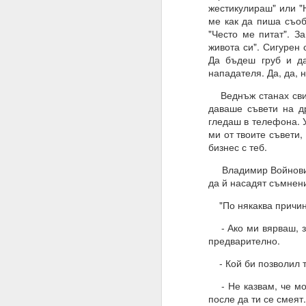
жестикулираш" или "
ме как да пиша съоб
"Често ме питат". З
живота си". Сигурен 
Да бъдеш груб и да
нападателя. Да, да, 
Веднъж станах свиде
даваше съвети на д
гледаш в телефона. У
ми от твоите съвети,
бизнес с теб.
Владимир Войнович к
да й насадят съмнени
"По някаква причина
27.01.2023
- Ако ми вярваш, зав
предварително.
Разрушителните наме
действие.
- Кой би позволил т
02.06.2023
- Не казвам, че мож
после да ти се смеят.
ВЪПРОС ОТ АБОНАТ