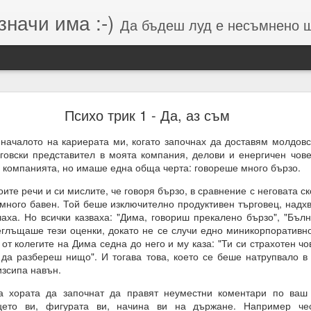
значи има :-)
Да бъдеш луд е несъмнено щастие, кое
Намерения (от Хранителей и Вершителей)
Психо трик 1 - Да, аз съм
чалото на кариерата ми, когато започнах да доставям молдовс
говски представител в моята компания, делови и енергичен чов
гията е система от числа, символи и знаци, която се занимава с
а компанията, но имаше една обща черта: говореше много бързо.
о и вибрацията, които стоят зад тях.
е речи и си мислите, че говоря бързо, в сравнение с неговата ск
вибрации = енергия = енергия = посока = изчисления = възможен 
 много бавен. Той беше изключително продуктивен търговец, надх
чаха. Но всички казваха: "Дима, говориш прекалено бързо", "Бъл
 липса на грижа = провал на мисията.
еглъщаше тези оценки, докато не се случи едно миникорпоративно
м, откъдето дойде
от колегите на Дима седна до него и му каза: "Ти си страхотен чо
да разбереш нищо". И тогава това, което се беше натрупвало 
изсипа навън.
ората да започнат да правят неуместни коментари по ваш а
цето ви, фигурата ви, начина ви на държане. Например че