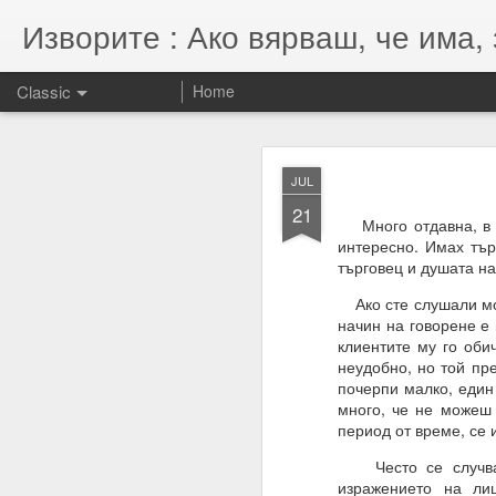
Изворите : Ако вярваш, че има, 
Classic
Home
SEP
JUL
7
21
07.11.2022
Много отдавна, в на
интересно. Имах тър
Гематрията и нумероло
търговец и душата н
енергията, намерениет
Ако сте слушали моит
Намерения = избори = 
начин на говорене е
клиентите му го оби
Намерение + енергия -
неудобно, но той пр
Енергията се върна та
почерпи малко, един 
много, че не можеш 
период от време, се 
Често се случва х
изражението на ли