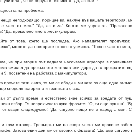
 учителят, че ни обруга с техниката "Да, аз съм"?
 въздействащите думи = винаги постигане на целта
щността на проблема.
.. и чакайте
ещо неподходящо, порицае ви, нахлуе във вашата територия, мо
 = заменете с НЕЩО, КОЕТО ДА БЪДЕ.
 е част от мен." "Да, аз съм." Когато ме упрекнат: "Прекален
м: "Да, прекалено много жестикулирам.
отът на вашето сърце.
 от това, което ще последва. Ако нападателят продължи: 
лко", можете да повторите отново с усмивка: "Това е част от мен,
от творенията ти, ти знаеш, че ние сме клетки на твоя ум.
 че при втория път веднага насочваме агресора в правилната 
е, че всичко е мисъл на Всемогъщия.
има смисъл да прекъснете контакта или дори да го прекратите ве
 и 9, посветени на работата с манипулатори.
епотът на моето сърце.
прочете тази книга, тя ми се обади и ми каза за още една възмо
вявам като дадено във всички измерения, където съм, и кат
ще споделя историята и техниката с вас.
 не се съмнявам, защото знам, че е така.
т дълго време и естествено знае всичко за вредата от пуш
сие и благословия за моите намерения.
 неин избор. Тя непрекъснато чува фразите: "О, ти още пушиш", "В
м сигурен в това и настоявам за него.
а отговаря сладкодумно: "Да, сигурно нещо не е наред с мен. С
този отговор. Треньорът ми по спорт често ми правеше забеле
Всемогъщи, специално на мен и моето намерение.
кафе. Затова един ден му отговорих с фразата: "Да, ама сигурно