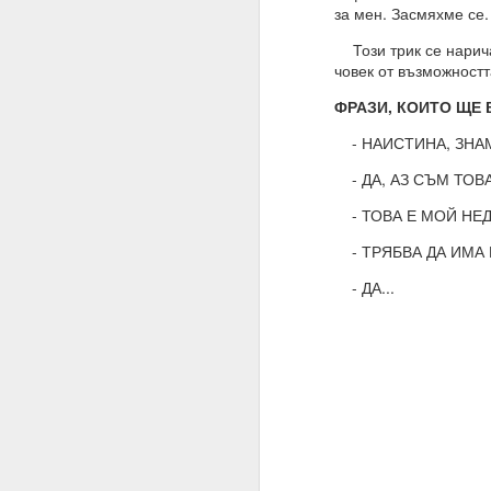
за мен. Засмяхме се.
Благодаря ти.
Този трик се нарича 
27.07.2023
човек от възможностт
Истински намерения,
ФРАЗИ, КОИТО ЩЕ 
07.08.2023
- НАИСТИНА, ЗНАМ.
Намерение, постоянств
- ДА, АЗ СЪМ ТОВА
Човек може да направ
- ТОВА Е МОЙ НЕД
03.09.2023
- ТРЯБВА ДА ИМА 
ВЪПРОС ОТ АБОНАТ
- ДА...
Сбъдват ли се желани
Какво да направим за 
Желания = Не.
Намерения = Да
Пазете се не от плано
19.10.2023