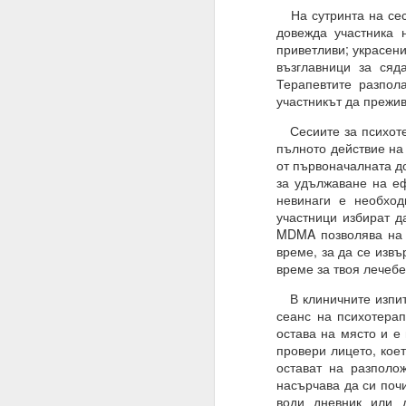
На сутринта на сес
Това означава, че веч
довежда участника 
приветливи; украсени
Умът ви вече е направ
възглавници за сяд
устои, образование, м
Терапевтите разпол
участникът да прежив
Всичко, което трябва д
Сесиите за психотер
Много хора си мислят,
пълното действие на
И да, промяната на пл
от първоначалната до
за удължаване на еф
Промяната на намерен
невинаги е необход
участници избират д
Планове = желания
MDMA позволява на у
време, за да се изв
Намерения = избор
време за твоя лечебе
19.11.2023
В клиничните изпитв
Жива вода
сеанс на психотера
остава на място и е
Водата има памет и р
провери лицето, кое
остават на разполо
Намерения, намерени
насърчава да си почи
Хей, човече, на всеки
води дневник или 