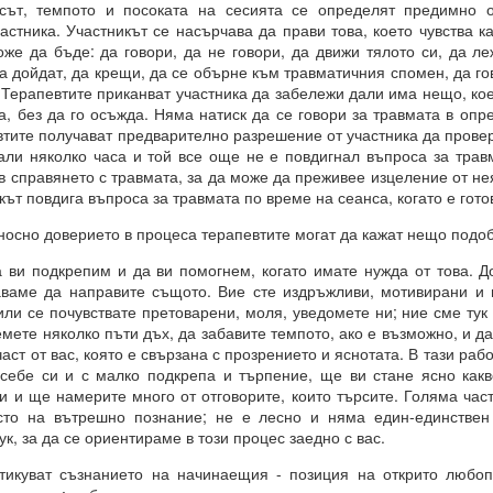
сът, темпото и посоката на сесията се определят предимно 
астника. Участникът се насърчава да прави това, което чувства к
И
же да бъде: да говори, да не говори, да движи тялото си, да ле
чко е възможно и че ние създаваме света, в който искаме да бъдем.
а дойдат, да крещи, да се обърне към травматичния спомен, да г
 Терапевтите приканват участника да забележи дали има нещо, кое
някакво разяснение по този въпрос?
а, без да го осъжда. Няма натиск да се говори за травмата в оп
втите получават предварително разрешение от участника да прове
ли няколко часа и той все още не е повдигнал въпроса за трав
в справянето с травмата, за да може да преживее изцеление от нея
чка всичко е възможно за мащабна трансформация в живота ни.
кът повдига въпроса за травмата по време на сеанса, когато е гото
връхестествената способност да създавате ново бъдеще по свой о
сно доверието в процеса терапевтите могат да кажат нещо подоб
ви подкрепим и да ви помогнем, когато имате нужда от това. 
рани да се държим по определен начин до края на живота си, 
ваме да направите същото. Вие сте издръжливи, мотивирани и 
 или светоглед.
ли се почувствате претоварени, моля, уведомете ни; ние сме тук 
е ще ви разкрием формулите за пренастройване на мозъка и ума,
ете няколко пъти дъх, да забавите темпото, ако е възможно, и д
струкции за съгласуване с вашето същество, така че да можете да
част от вас, която е свързана с прозрението и яснотата. В тази раб
твие и да бъдете като нов човек в едно ново бъдеще, което сами 
 себе си и с малко подкрепа и търпение, ще ви стане ясно как
и и ще намерите много от отговорите, които търсите. Голяма част
сто на вътрешно познание; не е лесно и няма един-единствен
ук, за да се ориентираме в този процес заедно с вас.
РЦИЯ
куват съзнанието на начинаещия - позиция на открито любопи