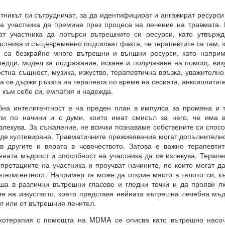
никът си сътрудничат, за да идентифицират и ангажират ресурси 
а участника да премине през процеса на лечение на травмата.
ват участника да потърси вътрешните си ресурси, като утвържд
 винаги МАТЕРИАЛИЗИРАНИ.
стника и същевременно подсилват факта, че терапевтите са там, 
е са безкрайно много вътрешни и външни ресурси, като наприм
редци, модел за подражание, искане и получаване на помощ, виз
стна същност, музика, изкуство, терапевтична връзка, уважителн
о и упоритост = пътят към успеха
а се държи ръката на терапевта по време на сесията, анксиолити
 към себе си, емпатия и надежда.
и всичко
 интелигентност е на преден план в импулса за промяна и т
ли по начини и с думи, които имат смисъл за него, че има 
И
злекува. За съжаление, не всички познаваме собствените си спосо
ъде култивирана. Травматичните преживявания могат допълнително
ята?
в другите и вярата в човечеството. Затова е важно терапевти
ената мъдрост и способност на участника да се излекува. Терапе
това?
претациите на участника и проучват начините, по които могат да
телигентност. Например тя може да открие място в тялото си, к
ша в различни вътрешни гласове и гледни точки и да прояви л
е на изкуството, което представя нейната вътрешна лечебна мъ
л или от вътрешния лечител.
вете или желанията си, а от НАМЕРЕНИЯТА си = те се сбъдват
терапия с помощта на MDMA се описва като вътрешно насочен