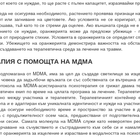
 от което се нуждае, то ще расте с пълен капацитет, изразявайки п
 въздействащите думи = винаги постигане на целта
да не осигурява необходимото, растението проявява признаци на
.. и чакайте
ят или загниване на цветовете. Ако условията не се коригират, 
шава, тъй като то се стреми да оцелее. Ако външната среда не е
 = заменете с НЕЩО, КОЕТО ДА БЪДЕ.
тението се нуждае, оранжерията може да предложи убежище - п
отът на вашето сърце.
а от природните стихии. Условията в оранжерията се определят с
жи. Убежището на оранжерията демонстрира важността на обстан
 създаването на терапевтична среда за лечение на травми.
от творенията ти, ти знаеш, че ние сме клетки на твоя ум.
ПИЯ С ПОМОЩТА НА МДМА
е, че всичко е мисъл на Всемогъщия.
дпомагана от MDMA, има за цел да създаде светилище за изцел
епотът на моето сърце.
 човека да задълбочи връзката си със собствената си вътрешна л
отокола на MDMA-асистираната психотерапия се грижат двама те
вявам като дадено във всички измерения, където съм, и кат
евтичен екип по време на цялата програма за лечение. Терапевт
 не се съмнявам, защото знам, че е така.
но между участника и терапевтите. Терапевтичният контейнер 
па и е адаптиран към уникалната идентичност и нужди на участни
сие и благословия за моите намерения.
 да осигури необходимото време и пространство за участие в 
м сигурен в това и настоявам за него.
 с продължителност осем часа, предшествани от подготвителна
ни сесии. Самата молекула на MDMA служи като невероятен рес
ърчаване на съчувствието и състраданието към себе си и намаля
т оранжерията за изцеление и израстване в модалността на психо
Всемогъщи, специално на мен и моето намерение.