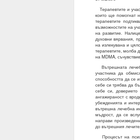
Благодаря ти.
Терапевтите и участ
които ще помогнат н
27.07.2023
терапевтите подтик
Истински намерения,
възможностите на уча
на развитие. Налиц
07.08.2023
духовни вярвания, п
на излекувана и цяло
Намерение, постоянств
терапевтите, молба д
на MDMA, съчувствие
Човек може да направ
Вътрешната лечебна
03.09.2023
участника да обмис
ВЪПРОС ОТ АБОНАТ
способността да се и
себе си трябва да б
Сбъдват ли се желани
себе си, доверието 
ангажираност с врод
Какво да направим за 
убежденията и интер
вътрешна лечебна ин
Желания = Не.
мъдрост, да се вслу
Намерения = Да
направи произведени
до вътрешния лечите
Пазете се не от плано
Процесът на психо
19.10.2023