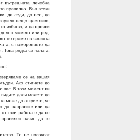
от вътрешната лечебна
ато правилно. Във всеки
жи, да седи, да пее, да
овори за нещо щастливо,
то избягва, и да прояви
ределен момент или ред.
рят по време на сесията
мата, с намерението да
. Това рядко се налага.
в.
браз и подобие, както
но:
Доверяваме се на вашия
нито сме обречени от
мъдри. Ако стигнете до
с вас. В този момент ви
 мисленето и мисълта,
а видите дали можете да
 преминете от мислене
ота може да откриете, че
съзнателно сте създали
во да направите или да
 от тази работа е да се
 правилен начин да го
тство. Те не насочват