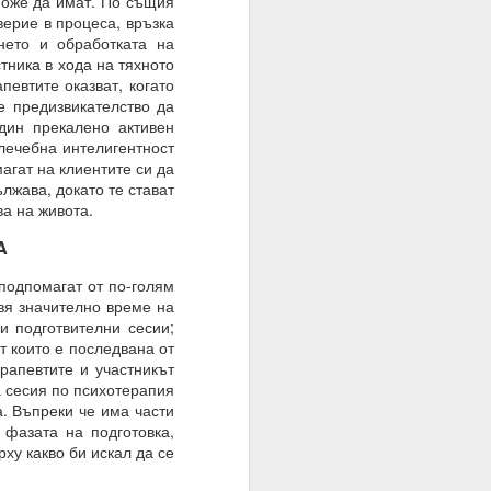
 може да имат. По същия
оволствие, а не чрез
верие в процеса, връзка
нето и обработката на
тника в хода на тяхното
певтите оказват, когато
е предизвикателство да
дин прекалено активен
лечебна интелигентност
агат на клиентите си да
лжава, докато те стават
а на живота.
A
одпомагат от по-голям
вя значително време на
и подготвителни сесии;
т които е последвана от
рапевтите и участникът
а сесия по психотерапия
. Въпреки че има части
 на мозъка.
 фазата на подготовка,
ху какво би искал да се
з модели на невронна