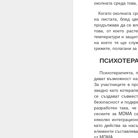
околната среда това,
Алхимия на мисълта и
Когато околната сре
Направете намерения..
на листата, блед цв
продължава да се вло
Бил е там, бил е там
това, от което рас
АЛМАЙТЕ, ние сме шеп
температури и защит
на което тя ще слу
Слушайте.
грижите, полагани за
ВСЕМОГЪЩ, за разлика 
ПСИХОТЕРА
Защото човекът не зна
Психотерапията, по
Всемогъщият = и ти, ш
дават възможност на
За участниците в пр
Моето намерение обя
заедно като котерап
съществуване, в който
се създават съвмест
безопасност и подкре
Очаквам Твоето съгла
разработен така, че
И да, ВСЕМОГЪЩ, аз съ
сесиите за MDMA са
няколко интеграцион
Запомни това
като действа за нас
елементи съставлява
Посвети мисълта си, 
от MDMA.