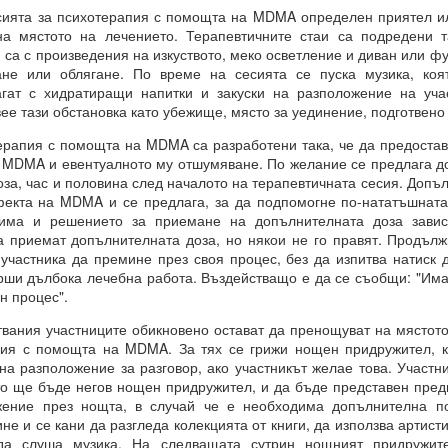
ията за психотерапия с помощта на MDMA определен приятел ил
е сте направили избор, преди да го осъзнаете съзнателно.
на мястото на лечението. Терапевтичните стаи са подредени т
 са с произведения на изкуството, меко осветление и диван или фу
ил избора между „да“ или „не“ въз основа на предсказанието, ваши
ане или облягане. По време на сесията се пуска музика, коя
орал или нравственост, съвети и опит.
агат с хидратиращи напитки и закуски на разположение на уча
ее тази обстановка като убежище, място за уединение, подготвено
а направите, е да го кажете.
апия с помощта на MDMA са разработени така, че да предостав
 че току-що са направили своя избор, а всъщност изборът е напра
 MDMA и евентуалното му отшумяване. По желание се предлага д
ановете не е избор, а желание.
за, час и половина след началото на терапевтичната сесия. Допъ
екта на MDMA и се предлага, за да подпомогне по-нататъшната
ията е избор.
има и решението за приемане на допълнителната доза завис
а приемат допълнителната доза, но някои не го правят. Продълж
частника да премине през своя процес, без да изпитва натиск 
ърши дълбока лечебна работа. Въздействащо е да се съобщи: "Има
н процес".
ания участниците обикновено остават да пренощуват на мястото
пия с помощта на MDMA. За тях се грижи нощен придружител, ко
 на разположение за разговор, ако участникът желае това. Участ
азбира вашите чувства, думи, мисли и намерения
то ще бъде негов нощен придружител, и да бъде представен пред
жение през нощта, в случай че е необходима допълнителна по
я и още намерения.
не и се кани да разгледа колекцията от книги, да използва артист
 квант = 15 минути се отваря прозорец на Намерение и се затваря д
да слуша музика. На следващата сутрин нощният придружите