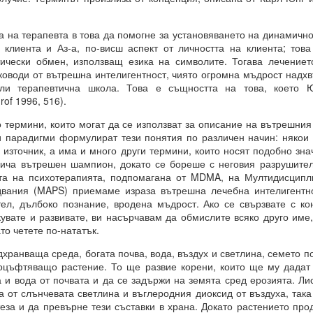
 какъв е той?
на терапевта в това да помогне за установяването на динамичн
 клиента и Аз-а, по-висш аспект от личността на клиента; тов
ически обмен, използващ езика на символите. Тогава лечението
е си остане такава. Те са „сънища“, докато умът е заспал, ког
ководи от вътрешна интелигентност, чиято огромна мъдрост надхв
“.
или терапевтична школа. Това е същността на това, което 
of 1996, 516).
ения за постигане на реални цели, като най-важното в това отно
ермини, които могат да се използват за описание на вътрешния 
а работят през призмата на „прозореца на възможностите“, а н
и парадигми формулират тези понятия по различен начин: някои 
ят.
 източник, а има и много други термини, които носят подобно зн
рича вътрешен шампион, докато се бореше с неговия разрушите
розореца на възможностите“, който има свой собствен алгоритъм.
тта на психотерапията, подпомагана от MDMA, на Мултидисципл
ОСТАВА ОТВОРЕНА ЗА ЧОВЕКА, това е начинът, по който работи све
двания (MAPS) приемаме израза вътрешна лечебна интелигентн
ел, дълбоко познание, вродена мъдрост. Ако се свързвате с к
увате и развивате, ви насърчавам да обмислите всяко друго име,
то четете по-нататък.
ранваща среда, богата почва, вода, въздух и светлина, семето п
ДЪЛЖИТЕЛНО...ЗАДЪЛЖИТЕЛНО... ...
роцъфтяващо растение. То ще развие корени, които ще му дадат
и вода от почвата и да се задържи на земята сред ерозията. Лис
а от слънчевата светлина и въглеродния диоксид от въздуха, так
равите същото....
еза и да превърне тези съставки в храна. Докато растението про