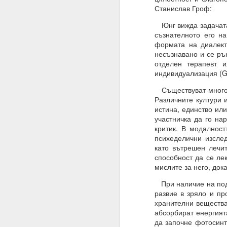
Станислав Гроф:
Имате ли сън и ако да,
Юнг вижда задачата 
Не.
съзнателното его на
формата на диалект
Мечтата е илюзия и щ
несъзнавано и се ръ
„очакване и блуждаене
отделен терапевт 
индивидуализация (Gr
Ние само правим намер
Съществуват много т
Знаем, че намереният
Различните култури 
която се основава сън
истина, единство или
участничка да го на
Трябва да очакваме „п
критик. В модалнос
Една „врата“ винаги 
психеделични изсле
като вътрешен лечит
20.07.2023
способност да се лек
мислите за него, дока
Вярвате ли в чудеса?
При наличие на подх
Ако не, то тогава ЗА
развие в зряло и п
хранителни вещества 
Ние вярваме
абсорбират енергият
И ви съветваме да нап
да започне фотосинт