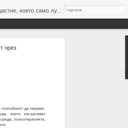
то само лудите познават :-)
т чрез
 числата и буквите и с
резултат
 способност да лекуват.
еда, които насърчават
 среда, психотерапията,
ето.