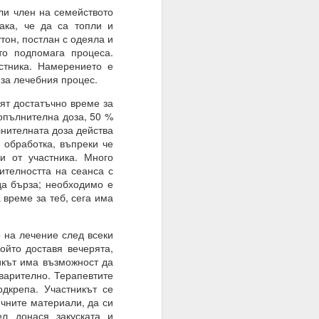
и член на семейството
ака, че да са топли и
тон, постлан с одеяла и
те суеверия, вярвания,
то подпомага процеса.
стника. Намерението е
 за лечебния процес.
ят достатъчно време за
вен предварително.
опълнителна доза, 50 %
лнителната доза действа
 обработка, въпреки че
и от участника. Много
ителността на сеанса с
да бърза; необходимо е
 време за теб, сега има
 на лечение след всеки
йто доставя вечерята,
никът има възможност да
варително. Терапевтите
дкрепа. Участникът се
ичните материали, да си
руг.
л донася закуската и