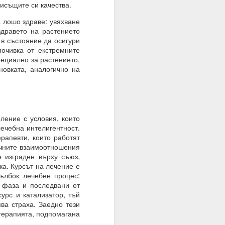
рисъщите си качества.
 лошо здраве: увяхване
здравето на растението
 в състояние да осигури
очивка от екстремните
пециално за растението,
овката, аналогично на
ение с условия, които
ечебна интелигентност.
рапевти, които работят
о осъществен факт на
ичните взаимоотношения
е изграден върху съюз,
ка. Курсът на лечение е
дълбок лечебен процес:
 фаза и последвани от
урс и катализатор, тъй
ва страха. Заедно тези
терапията, подпомагана