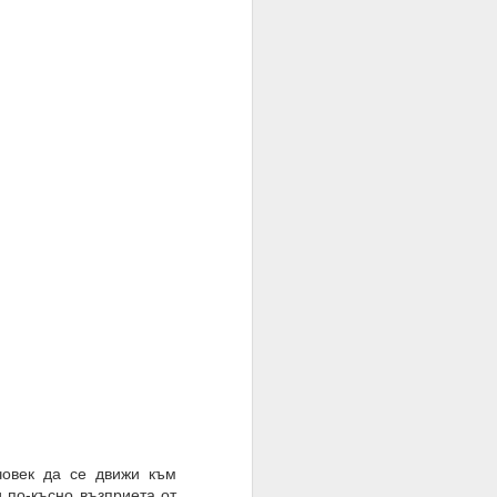
= много лош избор на
овек да се движи към
 по-късно възприета от