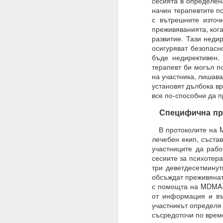
сесията в определена
Трябва да поставите
начин терапевтите по
излишък.
с вътрешните източ
преживяванията, кога
Такава умереност ви д
развитие. Тази недир
Намеренията са здрав
осигуряват безопасн
бъде недирективен.
Променете „Искам“ с „
терапевт би могъл п
на участника, лишава
ЖЕЛАНИЕТО е конкрет
установят дълбока вр
все по-способни да п
МОГА ВСИЧКО = ВСИЧ
Специфична прог
09.11.2023
ПОПИТАХ = ОТГОВО
В протоколите на M
лечебен екип, съста
Какъв е „изборът“, за 
участниците да рабо
сесиите за психотер
Какво е вашето собств
три деветдесетминут
обсъждат преживянат
Изборът е влиянието 
с помощта на MDMA. 
Изборът не е единиче
от информация и въп
участникът определя 
Мозъкът ви постоянн
съсредоточи по време
активност, които предс