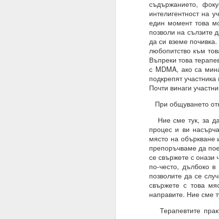
съдържанието, фоку
интелигентност на уч
ВЪПРОС ОТ АБОНАТ
един момент това мо
Често казвате, че вси
позволи на сълзите д
да си вземе почивка.
Можем ли да получим 
любопитство към тов
Въпреки това терапе
Накратко:
с MDMA, ако са мина
подкрепят участника 
От човешка гледна то
Почти винаги участни
Всъщност вие имате с
При общуването отно
искате и когато искате.
Ние сме тук, за да 
Ние не сме програми
процес и ви насърча
нашите гени, общество
място на объркване и
Бъдете търпеливи, ни
препоръчваме да поем
самите алхимични кон
се свържете с онази 
към интелигентно дейс
по-често, дълбоко в
в ума си.
позволите да се случ
свържете с това мя
02.11.2023
направите. Ние сме т
УСЕЩАНЕ ЗА ПРОПО
Терапевтите практи