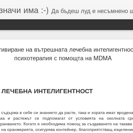
значи има :-)
Да бъдеш луд е несъмнено щастие, кое
Намерения (от Хранителей и Вершителей)
лтивиране на вътрешната лечебна интелигентнос
психотерапия с помощта на MDMA
гията е система от числа, символи и знаци, която се занимава с
о и вибрацията, които стоят зад тях.
вибрации = енергия = енергия = посока = изчисления = възможен 
ЛЕЧЕБНА ИНТЕЛИГЕНТНОСТ
 липса на грижа = провал на мисията.
м, откъдето дойде
ъдържа в себе си знанието да расте, така и хората имат вродена
ака и растежът се подпомагат от условията на околната ср
хранването. Когато е необходима помощ за създаването на такава
 на оранжерията, осигурява контейнер, благоприятстващ изцелени