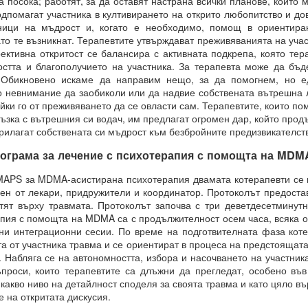
 посока; работят, за да оставят настрана всички планове, които
 здравословни граници около желанията си чрез съзнателно уд
дпомагат участника в култивирането на открито любопитство и до
ници на мъдрост и, когато е необходимо, помощ в ориентира
то те възникнат. Терапевтите утвърждават преживяванията на учас
ава свобода над самите вас.
ективна откритост се балансира с активната подкрепа, която тера
ословен подход към възможностите.
остта и благополучието на участника. За терапевта може да бъд
 Обикновено искаме да направим нещо, за да помогнем, но е
Мога да направя всичко“.
о невнимание да заобиколи или да надвие собствената вътрешна 
йки го от преживяването да се овласти сам. Терапевтите, които пом
ният обект на желанието
ъзка с вътрешния си водач, им предлагат огромен дар, който продъ
рилагат собствената си мъдрост към безбройните предизвикателств
КО, КОЕТО ИСКАТЕ чрез намерения.
рама за лечение с психотерапия с помощта на MDM
РИХ
APS за MDMA-асистирана психотерапия двамата котерапевти се п
вен от лекари, придружители и координатор. Протоколът предоста
който толкова често говорите?
тят върху травмата. Протоколът започва с три деветдесетминутн
апия с помощта на MDMA са с продължителност осем часа, всяка о
ено разбиране за „избор“?
ни интеграционни сесии. По време на подготвителната фаза коте
а от участника травма и се ориентират в процеса на предстоящат
на мозъчните състояния върху вземането на решения.
Набляга се на автономността, избора и насочването на участника
н момент, а отражение на предварително съществуващо състояние
роси, които терапевтите са длъжни да прегледат, особено във
какво ниво на детайлност споделя за своята травма и като цяло вър
о излъчва целта си, дори преди да са налични варианти, чре
 на откритата дискусия.
казват избора.