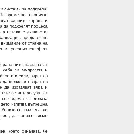
и системи за подкрепа,
 По време на терапията
ават силните страни и
за да подкрепят процеса
ер връзка с дишането,
уализация, представяне
о внимание от страна на
чен и просоциален ефект
ерапевтите насърчават
в себе си мъдростта и
бности и сили; вярата в
 да подкопаят вярата в
те да изразяват вяра и
втите се интересуват от
 се свържат с неговата
ъдето изпитва вътрешна
юбопитство към тях, да
дрост, да напише писмо
, което означава, че