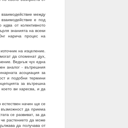
о взаимодействие между
а взаимодействие е под
 идва от колективното
ато умът е в режим на
ърля знанията на всеки
Юнг нарича процес на
шение е търпението.
източник на изцеление.
е на случайността, на
могат да споменат дух,
ачение. Веднъж чух една
лен аналог - вътрешния
инарната асоциация за
тът.
ост и подобни термини
онцепцията за вътрешна
 което ви харесва, и да
о естествен начин ще се
 възможност да приема
тата се развиват, за да
а че растението да може
дължава да получава от