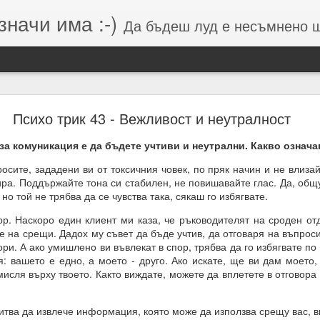
значи има :-)
Да бъдеш луд е несъмнено щастие, кое
Намерения (от Хранителей и Вершителей)
Психо трик 43 - Вежливост и неутралност
 комуникация е да бъдете учтиви и неутрални. Какво означа
гията е система от числа, символи и знаци, която се занимава с
сите, зададени ви от токсичния човек, по пряк начин и не влизай
о и вибрацията, които стоят зад тях.
ира. Поддържайте тона си стабилен, не повишавайте глас. Да, общ
но той не трябва да се чувства така, сякаш го избягвате.
вибрации = енергия = енергия = посока = изчисления = възможен 
 Наскоро един клиент ми каза, че ръководителят на сроден от
 липса на грижа = провал на мисията.
е на срещи. Дадох му съвет да бъде учтив, да отговаря на въпрос
ори. А ако умишлено ви въвлекат в спор, трябва да го избягвате по
м, откъдето дойде
: вашето е едно, а моето - друго. Ако искате, ще ви дам моето,
исля върху твоето. Както виждате, можете да вплетете в отговора 
тва да извлече информация, която може да използва срещу вас, в