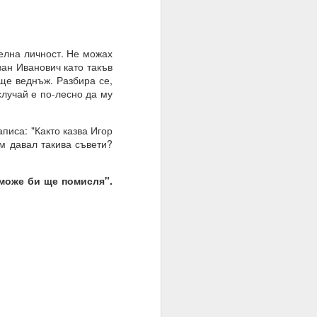
елна личност. Не можах
ван Иванович като такъв
още веднъж. Разбира се,
случай е по-лесно да му
писа: "Както казва Игор
ъм давал такива съвети?
може би ще помисля".
= много лош избор на