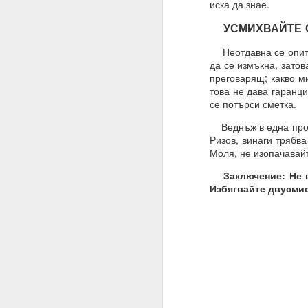
иска да знае.
УСМИХВАЙТЕ С
Неотдавна се опитах
да се измъкна, затов
преговарящ; какво м
това не дава гаранци
се потърси сметка.
Веднъж в една профил
Ризов, винаги трябва
Моля, не изопачавайт
Заключение: Не вл
Избягвайте двусми
27.01.2023
Разрушителните наме
действие.
02.06.2023
ВЪПРОС ОТ АБОНАТ