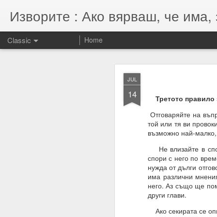
Изворите : Ако вярваш, че има, 
Classic
Home
SEP
JUL
7
14
07.11.2022
Третото правило за
Гематрията и нумероло
Отговаряйте на въпро
енергията, намерениет
той или тя ви провок
възможно най-малко, 
Намерения = избори = 
Не влизайте в спор.
Намерение + енергия -
спори с него по врем
нужда от дълги отгов
Енергията се върна та
има различни мнения
него. Аз също ще пом
други глави.
Ако секирата се опи