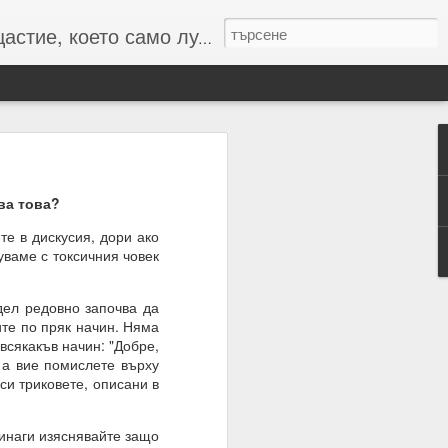
то само лудите познават :-)
ва това?
 числата и буквите и с
те в дискусия, дори ако
уваме с токсичния човек
резултат
дел редовно започва да
ите по пряк начин. Няма
 всякакъв начин: "Добре,
 а вие помислете върху
си триковете, описани в
инаги изяснявайте защо