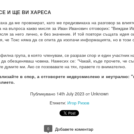
Е И ЩЕ ВИ ХАРЕСА
а да ме провокират, като ме предизвикаха на разговор за влият
а на въпроса какво мисля за Иван Иванович отговорих: "Виждам И
исля за него лично, е без значение. И той повтори същата идея 
я, че Токс няма да се опита да изопачи информацията, но в този 
на група, в която членувам, се разрази спор и един участник на
 да обезценяваш човека. Намесих се: "Чакай, къде прочете, че с
е думите ми. Ако се позовавате на тях, правете го внимателно.
изайте в спор, а отговорете недвусмислено и неутрално: "
слието.
Публикувано
14th July 2023
от Unknown
Етикети:
Игор Ризов
рения винаги ще имат много негативни и необратими последици 
0
Добавете коментар
И