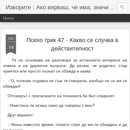
Изворите : Ако вярваш, че има, значи има :-)
Home
Психо трик 47 - Какво се случва в
JUL
14
действителност
Тя се основава на разговори за истинските интереси на
човека и на директни въпроси. Да речем, че родител, стар
приятел или просто познат се обажда и казва
- О, толкова отдавна не съм ти говорила, изобщо не си ми се
обаждал!
Отговорът с прилагането на техниката би бил следният:
- Наистина ли искаш само да говориш с мен?
Друг вариант:
- Мина известно време, откакто спря да ми се обаждаш и да
ми пишеш.