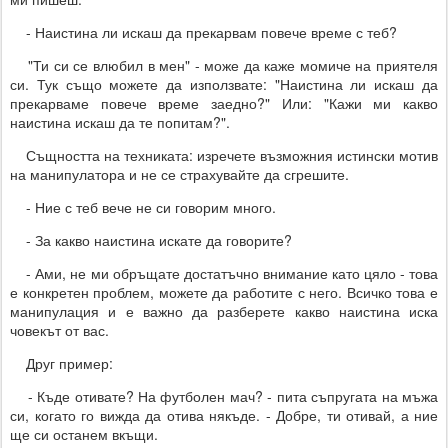
- Наистина ли искаш да прекарвам повече време с теб?
"Ти си се влюбил в мен" - може да каже момиче на приятеля
си. Тук също можете да използвате: "Наистина ли искаш да
прекарваме повече време заедно?" Или: "Кажи ми какво
наистина искаш да те попитам?".
Същността на техниката: изречете възможния истински мотив
на манипулатора и не се страхувайте да сгрешите.
- Ние с теб вече не си говорим много.
- За какво наистина искате да говорите?
- Ами, не ми обръщате достатъчно внимание като цяло - това
е конкретен проблем, можете да работите с него. Всичко това е
манипулация и е важно да разберете какво наистина иска
човекът от вас.
Друг пример:
- Къде отивате? На футболен мач? - пита съпругата на мъжа
си, когато го вижда да отива някъде. - Добре, ти отивай, а ние
ще си останем вкъщи.