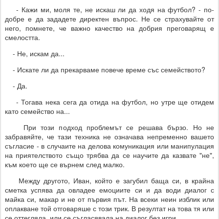
- Кажи ми, моля те, не искаш ли да ходя на футбол? - по-
добре е да зададете директен въпрос. Не се страхувайте от
него, помнете, че важно качество на добрия преговарящ е
смелостта.
- Не, искам да...
- Искате ли да прекарваме повече време със семейството?
- Да.
- Тогава нека сега да отида на футбол, но утре ще отидем
като семейство на...
При този подход проблемът се решава бързо. Но не
забравяйте, че тази техника не означава непременно вашето
съгласие - в случаите на делова комуникация или манипулация
на приятелството също трябва да се научите да казвате "не",
към което ще се върнем след малко.
Между другото, Иван, който е загубил баща си, в крайна
сметка успява да овладее емоциите си и да води диалог с
майка си, макар и не от първия път. На всеки неин изблик или
оплакване той отговаряше с този трик. В резултат на това тя или
се оттегляла, или се съгласявала на диалог без игри.