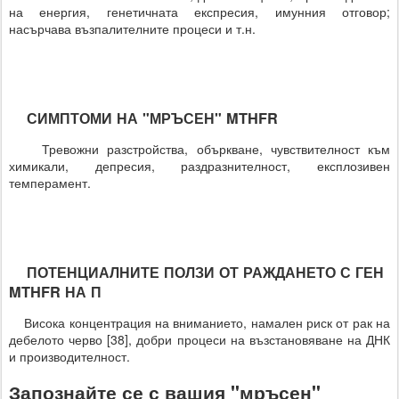
на енергия, генетичната експресия, имунния отговор;
насърчава възпалителните процеси и т.н.
СИМПТОМИ НА "МРЪСЕН" MTHFR
Тревожни разстройства, объркване, чувствителност към
химикали, депресия, раздразнителност, експлозивен
темперамент.
ПОТЕНЦИАЛНИТЕ ПОЛЗИ ОТ РАЖДАНЕТО С ГЕН
MTHFR НА П
Висока концентрация на вниманието, намален риск от рак на
дебелото черво [38], добри процеси на възстановяване на ДНК
и производителност.
Запознайте се с вашия "мръсен"