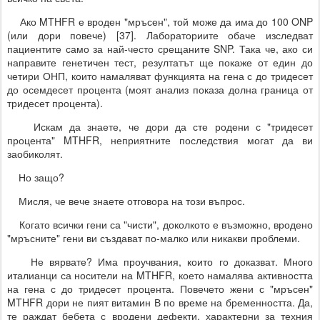
Ако MTHFR е вроден "мръсен", той може да има до 100 ONP
(или дори повече) [37]. Лабораториите обаче изследват
пациентите само за най-често срещаните SNP. Така че, ако си
направите генетичен тест, резултатът ще покаже от един до
четири ОНП, които намаляват функцията на гена с до тридесет
до осемдесет процента (моят анализ показа долна граница от
тридесет процента).
Искам да знаете, че дори да сте родени с "тридесет
процента" MTHFR, неприятните последствия могат да ви
заобиколят.
Но защо?
Мисля, че вече знаете отговора на този въпрос.
Когато всички гени са "чисти", доколкото е възможно, вродено
"мръсните" гени ви създават по-малко или никакви проблеми.
Не вярвате? Има проучвания, които го доказват. Много
италианци са носители на MTHFR, което намалява активността
на гена с до тридесет процента. Повечето жени с "мръсен"
MTHFR дори не пият витамин В по време на бременността. Да,
те раждат бебета с вродени дефекти, характерни за техния