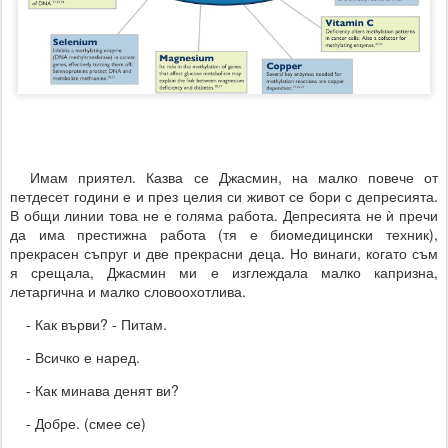
Имам приятел. Казва се Джасмин, на малко повече от
петдесет години е и през целия си живот се бори с депресията.
В общи линии това не е голяма работа. Депресията не ѝ пречи
да има престижна работа (тя е биомедицински техник),
прекрасен съпруг и две прекрасни деца. Но винаги, когато съм
я срещала, Джасмин ми е изглеждала малко капризна,
летаргична и малко словоохотлива.
- Как върви? - Питам.
- Всичко е наред.
- Как минава денят ви?
- Добре. (смее се)