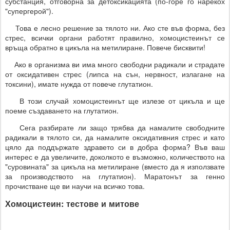
субстанция, отговорна за детоксикацията (по-горе го нарекох
"супергерой").
Това е лесно решение за тялото ни. Ако сте във форма, без
стрес, всички органи работят правилно, хомоцистеинът се
връща обратно в цикъла на метилиране. Повече бисквити!
Ако в организма ви има много свободни радикали и страдате
от оксидативен стрес (липса на сън, нервност, излагане на
токсини), имате нужда от повече глутатион.
В този случай хомоцистеинът ще излезе от цикъла и ще
поеме създаването на глутатион.
Сега разбирате ли защо трябва да намалите свободните
радикали в тялото си, да намалите оксидативния стрес и като
цяло да поддържате здравето си в добра форма? Във ваш
интерес е да увеличите, доколкото е възможно, количеството на
"суровината" за цикъла на метилиране (вместо да я използвате
за производството на глутатион). Маратонът за генно
прочистване ще ви научи на всичко това.
Хомоцистеин: тестове и митове