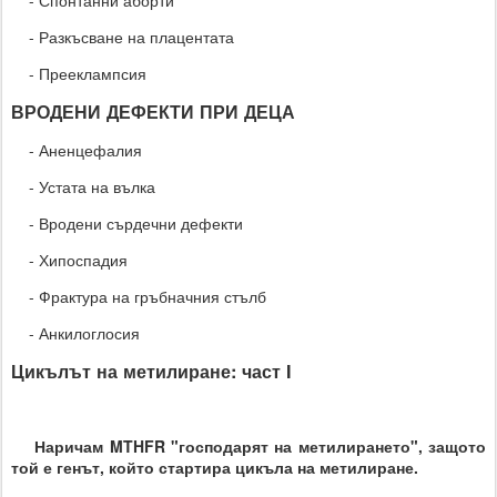
- Спонтанни аборти
- Разкъсване на плацентата
- Прееклампсия
ВРОДЕНИ ДЕФЕКТИ ПРИ ДЕЦА
- Аненцефалия
- Устата на вълка
- Вродени сърдечни дефекти
- Хипоспадия
- Фрактура на гръбначния стълб
- Анкилоглосия
Цикълът на метилиране: част I
Наричам MTHFR "господарят на метилирането", защото
той е генът, който стартира цикъла на метилиране.