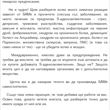
лекарско предписание.
Не е чудно! Щом разберете колко много химични реакции
зависят от SAMe и прочетете списъка със заболявания, за
чието лечение се предписва S-аденозилметионин - стрес,
депресия, тревожни разстройства, сърдечни заболявания,
камъни в жлъчката, хепатит, мастна инфилтрация на черния
дроб, фибромиалгия, синдром на хроничната болка, деменция/
болест на Алцхаймер, синдром на хроничната умора, болест на
Паркинсон, множествена склероза, мигрена, ПМС (и това са
само някои от тях) - ще се убедите колко е мощен.
Междувременно, няколко думи за предупреждение. Не
трябва да мислите, че трябва да се втурнете към аптеката и да
си купите добавката S-аденозилметионин. Защо не? Защото
моята цел е да не натоварвам организма ви с допълнителни
вещества.
Целта ми е да накарам тялото ви да произвежда SAMe
самостоятелно.
Също така няма гаранция, че тази добавка ще работи за вас.
Освен това, докато четете книгата, ще разберете точно дали
имате нужда от нея или не.