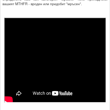
вашият MTHFR - вроден или придобит "мръсен".