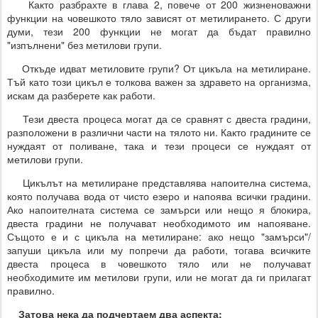
Както разбрахте в глава 2, повече от 200 жизненоважни
функции на човешкото тяло зависят от метилирането. С други
думи, тези 200 функции не могат да бъдат правилно
"изпълнени" без метилови групи.
Откъде идват метиловите групи? От цикъла на метилиране.
Тъй като този цикъл е толкова важен за здравето на организма,
искам да разберете как работи.
Тези двеста процеса могат да се сравнят с двеста градини,
разположени в различни части на тялото ни. Както градините се
нуждаят от поливане, така и тези процеси се нуждаят от
метилови групи.
Цикълът на метилиране представлява напоителна система,
която получава вода от чисто езеро и напоява всички градини.
Ако напоителната система се замърси или нещо я блокира,
двеста градини не получават необходимото им напояване.
Същото е и с цикъла на метилиране: ако нещо "замърси"/
запуши цикъла или му попречи да работи, тогава всичките
двеста процеса в човешкото тяло или не получават
необходимите им метилови групи, или не могат да ги прилагат
правилно.
Затова нека да подчертаем два аспекта: