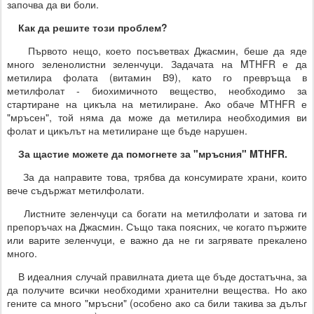
започва да ви боли.
Как да решите този проблем?
Първото нещо, което посъветвах Джасмин, беше да яде
много зеленолистни зеленчуци. Задачата на MTHFR е да
метилира фолата (витамин В9), като го превръща в
метилфолат - биохимичното вещество, необходимо за
стартиране на цикъла на метилиране. Ако обаче MTHFR е
"мръсен", той няма да може да метилира необходимия ви
фолат и цикълът на метилиране ще бъде нарушен.
За щастие можете да помогнете за "мръсния" MTHFR.
За да направите това, трябва да консумирате храни, които
вече съдържат метилфолати.
Листните зеленчуци са богати на метилфолати и затова ги
препоръчах на Джасмин. Също така поясних, че когато пържите
или варите зеленчуци, е важно да не ги загрявате прекалено
много.
В идеалния случай правилната диета ще бъде достатъчна, за
да получите всички необходими хранителни вещества. Но ако
гените са много "мръсни" (особено ако са били такива за дълъг