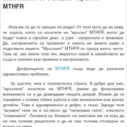
MTHFR
Иска ми се да го срещах по-рядко! От опит мога да ви кажа,
че хората, които са носители на "мръсен" MTHFR, могат да
бъдат тъжни и скръбни днес, а утре - напрегнати и тревожни.
Да, настроенията се променят и никога не знаете какво е
подготвило вашето. "Мръсният" MTHFR се среща много често.
Така че, ако имате този ген, вероятно някой в семейството ви
също е склонен към промени в настроението.
Дисфункцията на
MTHFR
също води до различни
здравословни проблеми.
За щастие, има и положителна страна. В добри дни ние,
"мръсните" носители на MTHFR, умеем да фокусираме
вниманието си и да довеждаме нещата докрай. Можем да се
справяме с големи обеми работа и сме внимателни към всички
детайли. Това е едновременно и добро, и лошо. Заради тези
"активни" гени ни е по-лесно да "натискаме газта", отколкото
"спирачката". Понякога на близките ни наистина им се иска да
не сме толкова решителни и да не сме толкова отговорни за
всичко на света.