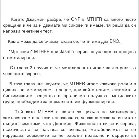
Когато Джасмин разбра, че ONP в MTHFR са много често
срещани и че аз и двамата ми синове ги имаме, тя реши да си
направи генетичен тест.
Както може да се очаква, оказа се, че тя има два DNO.
"Мръсният" MTHFR при Jasmin сериозно усложнява процеса
на метилиране.
От глава 2 научихте, че метилирането играе важна роля за
човешкото здраве.
В тази глава ще научите, че MTHFR играе ключова роля и в
цикъла на метилиране - процес, при който гените, ензимите и
биохимичните вещества в организма получават метиловите
групи, необходими за нормалното им функциониране.
Тъй като MTHFR е важен за цикъла на метилиране,
замърсяването на този ген означава, че скоро може да изпитате
същите симптоми като Джасмин. Жизнеността ви се изчерпва,
психическата ви нагласа се влошава, метаболизмът ви се
нарушава, хормоните ви не работят правилно и сърцето ви