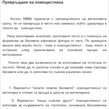
Превръщане на хомоцистеина
Когато SAMe приключи с прехвърлянето на метиловата
група, тя се превръща в чисто нов химикал, който циркулира в
тялото ви - хомоцистеин.
Нека използваме аналогия: разточвате тесто и с помощта на
формички за бисквити изрязвате фигури от него. По краищата
винаги има малко тесто - това е хомоцистеинът - това, което е
останало след приключване на основния процес на
метилиране.
Тялото има две възможности за използване на остатъка от
тестото. Може да го разточи отново и да направи нова партида
бисквити или да го използва по съвсем различен начин.
1. Вариантът "печете повече бисквити": хомоцистеинът се
метилира и отново се връща в цикъла на метилиране.
2. Вариантът "нещо съвсем друго": хомоцистеинът се
използва за създаването на глутатион, основната биохимична