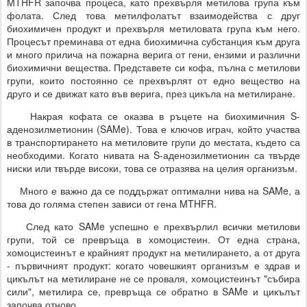
MTHFR започва процеса, като прехвърля метилова група към
фолата. След това метилфолатът взаимодейства с друг
биохимичен продукт и прехвърля метиловата група към него.
Процесът преминава от една биохимична субстанция към друга
и много прилича на пожарна верига от гени, ензими и различни
биохимични вещества. Представете си кофа, пълна с метилови
групи, които постоянно се прехвърлят от едно вещество на
друго и се движат като във верига, през цикъла на метилиране.
Накрая кофата се оказва в ръцете на биохимичния S-
аденозилметионин (SAMe). Това е ключов играч, който участва
в транспортирането на метиловите групи до местата, където са
необходими. Когато нивата на S-аденозилметионин са твърде
ниски или твърде високи, това се отразява на целия организъм.
Много е важно да се поддържат оптимални нива на SAMe, а
това до голяма степен зависи от гена MTHFR.
След като SAMe успешно е прехвърлил всички метилови
групи, той се превръща в хомоцистеин. От една страна,
хомоцистеинът е крайният продукт на метилирането, а от друга
- първичният продукт: когато човешкият организъм е здрав и
цикълът на метилиране не се проваля, хомоцистеинът "събира
сили", метилира се, превръща се обратно в SAMe и цикълът
започва отново.