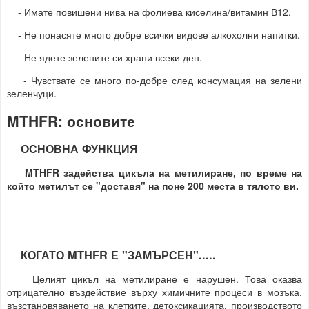
- Имате повишени нива на фолиева киселина/витамин В12.
- Не понасяте много добре всички видове алкохолни напитки.
- Не ядете зелените си храни всеки ден.
- Чувствате се много по-добре след консумация на зелени
зеленчуци.
MTHFR: основите
ОСНОВНА ФУНКЦИЯ
MTHFR задейства цикъла на метилиране, по време на
който метилът се "доставя" на поне 200 места в тялото ви.
КОГАТО MTHFR Е "ЗАМЪРСЕН".....
Целият цикъл на метилиране е нарушен. Това оказва
отрицателно въздействие върху химичните процеси в мозъка,
възстановяването на клетките, детоксикацията, производството