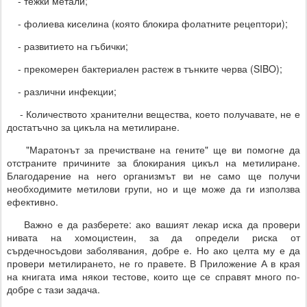
- тежки метали;
- фолиева киселина (която блокира фолатните рецептори);
- развитието на гъбички;
- прекомерен бактериален растеж в тънките черва (SIBO);
- различни инфекции;
- Количеството хранителни вещества, което получавате, не е
достатъчно за цикъла на метилиране.
"Маратонът за пречистване на гените" ще ви помогне да
отстраните причините за блокирания цикъл на метилиране.
Благодарение на него организмът ви не само ще получи
необходимите метилови групи, но и ще може да ги използва
ефективно.
Важно е да разберете: ако вашият лекар иска да провери
нивата на хомоцистеин, за да определи риска от
сърдечносъдови заболявания, добре е. Но ако целта му е да
провери метилирането, не го правете. В Приложение А в края
на книгата има някои тестове, които ще се справят много по-
добре с тази задача.