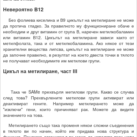
Невероятно B12
Без фолиева киселина и В9 цикълът на метилиране не може
да протича гладко. За правилното му функциониране обаче е
необходим и друг витамин от група В, наречен метилкобаламин
или витамин В12. Цикълът на метилиране зависи както от
метилфолата, така и от метилкобаламина. Ако някое от тези
хранителни вещества липсва, цикълът на метилиране не може
да започне правилно, в резултат на което двеста точки в тялото
не получават необходимите им метилови групи.
Цикъл на метилиране, част III
Така че SAMe прехвърля метилови групи. Какво се случва
след това? Прехвърлените метилови групи активират или
деактивират гените. Например метилирането може да
"изключи" гени, които причиняват рак. Можете да видите
значението на това.
Метилирането също така променя някои сложни съединения
в тялото ви по начин, който им придава нова структура и
функция. Понякога организмът ви може да използва тези нови