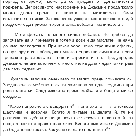
период от време), може да се нуждаят от допълнителна
подкрепа. Депресивното настроение на Джасмин продължило
много дълго време, а нивата на метилфолат били
изключително ниски. Затова, за да ускоря възстановяването ѝ, ѝ
предложих да приема и хранителна добавка - метилфолат.
Метилфолатът е много силна добавка. Не трябва да
започвате да я приемате в големи дози и да мислите, че няма
да има последствия. При някои хора няма странични ефекти,
но при други се наблюдават много неприятни симптоми: тежки
тревожни разстройства, гняв и агресия и т.н. Предупредих
Джасмин, че ще започнем с много малка доза - един милиграм
два пъти седмично.
Джасмин започва лечението си малко преди почивката си.
Заедно със семейството си тя заминава за една седмица при
родителите си. След известно време майка ѝ и баща ѝ ми се
обадиха.
"Какво направихте с дъщеря ни? - попитаха те. - Тя е толкова
щастлива и доволна. Когато я питаме за делата ѝ, тя ни
разказва за хубавите неща, които се случват в живота ѝ, за
нещата, които я правят щастлива. Винаги сме искали Джасмин
да бъде точно такава. Как успяхте да го постигнете?"