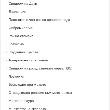
- Синдром на Даун
- Епилепсия
- Плоскоклетъчен рак на хранопровода
- Фибромиалгия
- Рак на стомаха
- Глаукома
- Сърдечни шумове
- Артериална хипертония
- Синдром на раздразнените черва (IBS)
- Левкемия
- Безплодие при мъжете
- Отрицателна реакция към метотрексат
- Мигрена с аура
- Множествена склероза