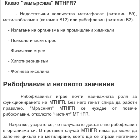
Какво "замърсява" MTHFR?
- Недостатъчни количества метилфолат (витамин В9),
метилкобаламин (витамин В12) или рибофлавин (витамин В2).
- Излагане на организма на промишлени химикали
- Психологически стрес
- Физически стрес
- Хипотиреоидизъм
- Фолиева киселина
Рибофлавин и неговото значение
Рибофлавинът играе почти най-важната роля за
функционирането на MTHFR. Без него генът спира да работи
правилно. "Мръсният" MTHFR се нуждае от повече
рибофлавин, отколкото "чистият" MTHFR.
Накратко, уверете се, че получавате достатъчно рибофлавин
в организма си. В противен случай MTHFR няма да може да
започне цикъла на метилиране, което ще се отрази негативно