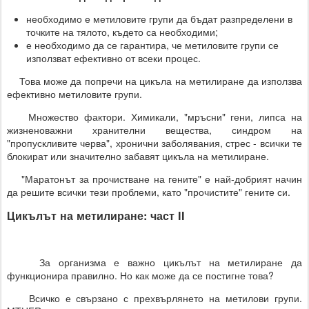
необходимо е метиловите групи да бъдат разпределени в
точките на тялото, където са необходими;
е необходимо да се гарантира, че метиловите групи се
използват ефективно от всеки процес.
Това може да попречи на цикъла на метилиране да използва
ефективно метиловите групи.
Множество фактори. Химикали, "мръсни" гени, липса на
жизненоважни хранителни вещества, синдром на
"пропускливите черва", хронични заболявания, стрес - всички те
блокират или значително забавят цикъла на метилиране.
"Маратонът за прочистване на гените" е най-добрият начин
да решите всички тези проблеми, като "прочистите" гените си.
Цикълът на метилиране: част II
За организма е важно цикълът на метилиране да
функционира правилно. Но как може да се постигне това?
Всичко е свързано с прехвърлянето на метилови групи.