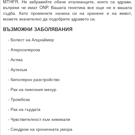
MTHFR. Не забравяйте обаче италианците, които са здрави,
въпреки че имат ONP. Вашата генетика все още не е вашата
съдба. Като промените начина си на хранене и на живот,
можете значително да подобрите здравето си.
ВЪЗМОЖНИ ЗАБОЛЯВАНИЯ
- Болест на Алцхаймер
- Атеросклероза
- Астма
- Аутизъм
- биполярно разстройство
- Рак на пикочния мехур
- Тромбоза
- Рак на гърдата
- Чувствителност към химикали
- Синдром на хроничната умора