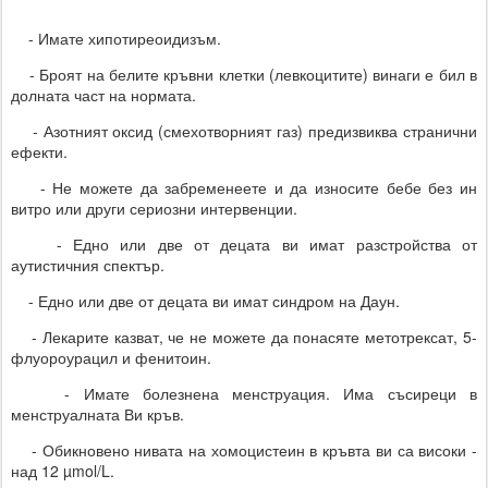
- Имате хипотиреоидизъм.
- Броят на белите кръвни клетки (левкоцитите) винаги е бил в
долната част на нормата.
- Азотният оксид (смехотворният газ) предизвиква странични
ефекти.
- Не можете да забременеете и да износите бебе без ин
витро или други сериозни интервенции.
- Едно или две от децата ви имат разстройства от
аутистичния спектър.
- Едно или две от децата ви имат синдром на Даун.
- Лекарите казват, че не можете да понасяте метотрексат, 5-
флуороурацил и фенитоин.
- Имате болезнена менструация. Има съсиреци в
менструалната Ви кръв.
- Обикновено нивата на хомоцистеин в кръвта ви са високи -
над 12 µmol/L.