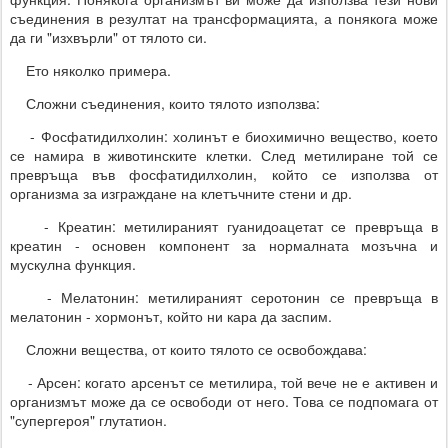
съединения в резултат на трансформацията, а понякога може
да ги "изхвърли" от тялото си.
Ето няколко примера.
Сложни съединения, които тялото използва:
- Фосфатидилхолин: холинът е биохимично вещество, което
се намира в животинските клетки. След метилиране той се
превръща във фосфатидилхолин, който се използва от
организма за изграждане на клетъчните стени и др.
- Креатин: метилираният гуанидоацетат се превръща в
креатин - основен компонент за нормалната мозъчна и
мускулна функция.
- Мелатонин: метилираният серотонин се превръща в
мелатонин - хормонът, който ни кара да заспим.
Сложни вещества, от които тялото се освобождава:
- Арсен: когато арсенът се метилира, той вече не е активен и
организмът може да се освободи от него. Това се подпомага от
"супергероя" глутатион.