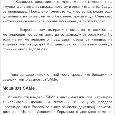
- Хистамин: хистаминът е много мощен компонент на
имунната система и съдържанието му в организма не трябва да
се превишава. Прекалено голямото количество хистамин води
до появата на симптоми като безсъние, хрема и др. След като
хистаминът се метилира, организмът може да го "изхвърли".
- Естроген: неметилираният естроген е активен, а
метилираният естроген може да се изхвърли от организма. По
този начин метилирането предпазва човека от излишък на
естроген, който води до ПМС, менструални проблеми и може да
причини някои видове рак.
Това са само някои от най-често срещаните биохимични
реакции, които зависят от SAMe.
Мощният SAMe
Може би сте виждали SAMe в някой магазин, специализиран
в хранителни добавки и витамини. В САЩ се продава
навсякъде, но в Европа се смята за силно действащ наркотик,
така че в Италия, Испания и Германия е достъпен само по