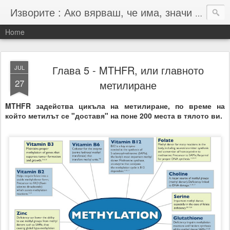
Изворите : Ако вярваш, че има, значи има :-)
Home
Глава 5 - MTHFR, или главното
JUL
27
метилиране
MTHFR задейства цикъла на метилиране, по време на
който метилът се "доставя" на поне 200 места в тялото ви.