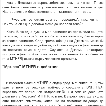
Когато Джасмин се върна, забелязах промяна и в нея. Тя все
още беше спокойна и уравновесена, но сега имаше искра.
Настроението ѝ беше заменено от жизненост и интерес.
"Чувствам се сякаш съм се преродила", каза ми тя. -
Наистина ли една добавка може да направи това?"
Казах й, че една дузина мои пациенти са преживели същото.
Лекарите, с които работех, ми бяха разказвали подобни истории
за своите пациенти. След време, обещах на Джасмин, може би
няма да има нужда от добавки, тъй като същият ефект може да
се постигне само с диета. Случаят на Джасмин илюстрира
мощния ефект, който почистването на гените (и особено на
гена MTHFR) оказва върху човешкия организъм.
"Мръсен" MTHFR в действие
В известен смисъл MTHFR е лидер сред "мръсните" гени, тъй
като в него се откриват най-често срещаните DNF. Най-
вероятно сте попълнили Въпросник № 1 и вече се досещате
дали имате "мръсен" MTHFR, или не. Въпреки това ще ви дам
още няколко симптома, които ще ви помогнат по-добре да
определите към коя категория "мръсни" гени принадлежи