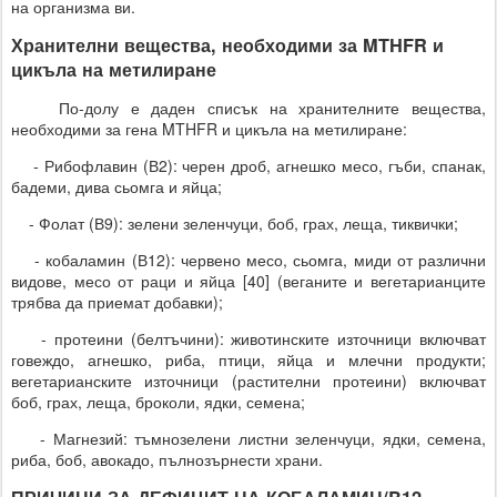
на организма ви.
Хранителни вещества, необходими за MTHFR и
цикъла на метилиране
По-долу е даден списък на хранителните вещества,
необходими за гена MTHFR и цикъла на метилиране:
- Рибофлавин (В2): черен дроб, агнешко месо, гъби, спанак,
бадеми, дива сьомга и яйца;
- Фолат (В9): зелени зеленчуци, боб, грах, леща, тиквички;
- кобаламин (В12): червено месо, сьомга, миди от различни
видове, месо от раци и яйца [40] (веганите и вегетарианците
трябва да приемат добавки);
- протеини (белтъчини): животинските източници включват
говеждо, агнешко, риба, птици, яйца и млечни продукти;
вегетарианските източници (растителни протеини) включват
боб, грах, леща, броколи, ядки, семена;
- Магнезий: тъмнозелени листни зеленчуци, ядки, семена,
риба, боб, авокадо, пълнозърнести храни.