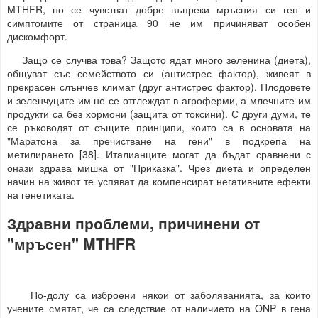
MTHFR, но се чувстват добре въпреки мръсния си ген и
симптомите от страница 90 не им причиняват особен
дискомфорт.
Защо се случва това? Защото ядат много зеленина (диета),
общуват със семейството си (антистрес фактор), живеят в
прекрасен слънчев климат (друг антистрес фактор). Плодовете
и зеленчуците им не се отглеждат в агроферми, а млечните им
продукти са без хормони (защита от токсини). С други думи, те
се ръководят от същите принципи, които са в основата на
"Маратона за пречистване на гени" в подкрепа на
метилирането [38]. Италианците могат да бъдат сравнени с
онази здрава мишка от "Приказка". Чрез диета и определен
начин на живот те успяват да компенсират негативните ефекти
на генетиката.
Здравни проблеми, причинени от
"мръсен" MTHFR
По-долу са изброени някои от заболяванията, за които
учените смятат, че са следствие от наличието на ONP в гена