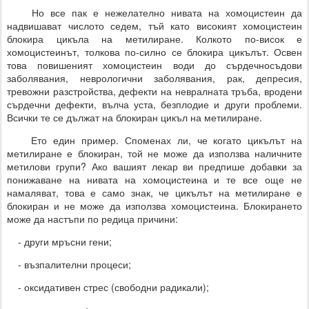
Но все пак е нежелателно нивата на хомоцистеин да
надвишават числото седем, тъй като високият хомоцистеин
блокира цикъла на метилиране. Колкото по-висок е
хомоцистеинът, толкова по-силно се блокира цикълът. Освен
това повишеният хомоцистеин води до сърдечносъдови
заболявания, неврологични заболявания, рак, депресия,
тревожни разстройства, дефекти на невралната тръба, вродени
сърдечни дефекти, вълча уста, безплодие и други проблеми.
Всички те се дължат на блокиран цикъл на метилиране.
Ето един пример. Споменах ли, че когато цикълът на
метилиране е блокиран, той не може да използва наличните
метилови групи? Ако вашият лекар ви предпише добавки за
понижаване на нивата на хомоцистеина и те все още не
намаляват, това е само знак, че цикълът на метилиране е
блокиран и не може да използва хомоцистеина. Блокирането
може да настъпи по редица причини:
- други мръсни гени;
- възпалителни процеси;
- оксидативен стрес (свободни радикали);