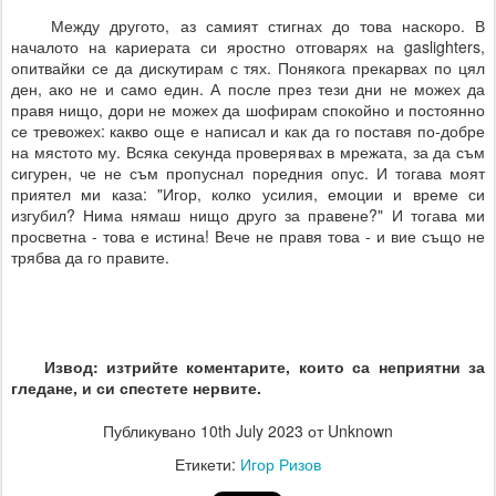
Между другото, аз самият стигнах до това наскоро. В
началото на кариерата си яростно отговарях на gaslighters,
опитвайки се да дискутирам с тях. Понякога прекарвах по цял
ден, ако не и само един. А после през тези дни не можех да
правя нищо, дори не можех да шофирам спокойно и постоянно
се тревожех: какво още е написал и как да го поставя по-добре
на мястото му. Всяка секунда проверявах в мрежата, за да съм
сигурен, че не съм пропуснал поредния опус. И тогава моят
приятел ми каза: "Игор, колко усилия, емоции и време си
изгубил? Нима нямаш нищо друго за правене?" И тогава ми
просветна - това е истина! Вече не правя това - и вие също не
трябва да го правите.
Извод: изтрийте коментарите, които са неприятни за
гледане, и си спестете нервите.
Публикувано
10th July 2023
от Unknown
Етикети:
Игор Ризов