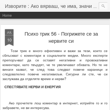
Изворите : Ако вярваш, че има, значи има :-)
Home
Психо трик 56 - Погрижете се за
JUL
10
нервите си
Този трик е много ефективен и важи за тези, които се
сблъскват с коментари в социалните медии. Много експерти
препоръчват да се оставят негативни и провокативни
коментари, като твърдят, че те увеличават обхвата. Но те не
винаги казват, че след това следват повече караници и
следователно повече негативизъм. Сигурни ли сте, че си
заслужава да отделяте време и нерви?
СПЕСТЯВАТЕ НЕРВИ И ЕНЕРГИЯ
Ако прочетете лош коментар в интернет, изтрийте го и го
забравете, не ви интересува.