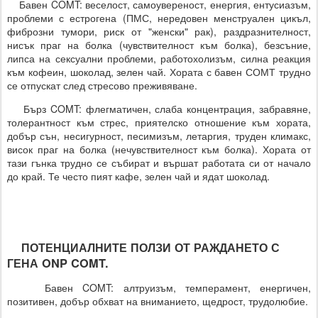
Бавен COMT: веселост, самоувереност, енергия, ентусиазъм,
проблеми с естрогена (ПМС, нередовен менструален цикъл,
фиброзни тумори, риск от "женски" рак), раздразнителност,
нисък праг на болка (чувствителност към болка), безсъние,
липса на сексуални проблеми, работохолизъм, силна реакция
към кофеин, шоколад, зелен чай. Хората с бавен СОМТ трудно
се отпускат след стресово преживяване.
Бърз COMT: флегматичен, слаба концентрация, забравяне,
толерантност към стрес, приятелско отношение към хората,
добър сън, несигурност, песимизъм, летаргия, труден климакс,
висок праг на болка (нечувствителност към болка). Хората от
тази гънка трудно се събират и вършат работата си от начало
до край. Те често пият кафе, зелен чай и ядат шоколад.
ПОТЕНЦИАЛНИТЕ ПОЛЗИ ОТ РАЖДАНЕТО С
ГЕНА ONP COMT.
Бавен COMT: алтруизъм, темперамент, енергичен,
позитивен, добър обхват на вниманието, щедрост, трудолюбие.