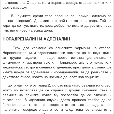
на допамина. Също както и първата среща, страшен филм или
скок с парашут.
В научните среди това явление се нарича "система за
възнаграждение". Допаминът е най-голямата награда. Той ви
кара да се чувствате толкова добре, че искате да усетите това
чувство отново на всяка цена.
НОРАДРЕНАЛИН И АДРЕНАЛИН
Тези два хормона са основните хормони на стреса.
Норепинефринът и адреналинът ви помагат да се подготвите
за трудна задача - нещо, което изисква допълнителни
физически и умствени усилия. Например, ако сте лекар или
медицинска сестра в спешно отделение, през цялата смяна ще
имате нужда от адреналин и норадреналин, за да реагирате и
действате бързо, когато на носилка донесат нов пациент.
Както научихте от глава 2, тялото има както реакция на стрес,
която му позволява да се справи с трудни ситуации, така и
реакция на почивка, която му позволява да се отпусне и
възстанови. В идеалния случай двата процеса трябва да са
балансирани: когато се подготвяте за важна задача, се
напрягате, съсредоточавате се и след това се справяте с
предизвикателствата. След това вкусната лека вечеря и