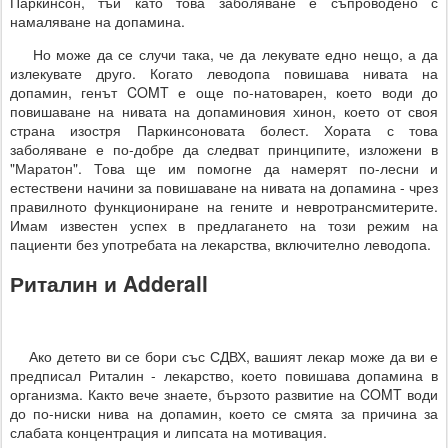
Паркинсон, тъй като това заболяване е съпроводено с
намаляване на допамина.
Но може да се случи така, че да лекувате едно нещо, а да
излекувате друго. Когато леводопа повишава нивата на
допамин, генът COMT е още по-натоварен, което води до
повишаване на нивата на допаминовия хинон, което от своя
страна изостря Паркинсоновата болест. Хората с това
заболяване е по-добре да следват принципите, изложени в
"Маратон". Това ще им помогне да намерят по-лесни и
естествени начини за повишаване на нивата на допамина - чрез
правилното функциониране на гените и невротрансмитерите.
Имам известен успех в предлагането на този режим на
пациенти без употребата на лекарства, включително леводопа.
Риталин и Adderall
Ако детето ви се бори със СДВХ, вашият лекар може да ви е
предписал Риталин - лекарство, което повишава допамина в
организма. Както вече знаете, бързото развитие на COMT води
до по-ниски нива на допамин, което се смята за причина за
слабата концентрация и липсата на мотивация.