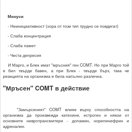
Минуси
- Неинициативност (хора от този тип трудно се повдигат)
- Слаба концентрация
- Слаба памет
- Честа депресия
И Марго, и Блек имат "мръсния" ген COMT. Но при Марго той
е бил твърде бавен, а при Блек - твърде бърз, така че
реакцията на организма е била напълно различна.
"Мръсен" COMT в действие
"Замърсеният" COMT влияе върху способността на
организма да произвежда катехини, естроген и някои от
основните невротрансмитери - допамин, норепинефрин и
адреналин.