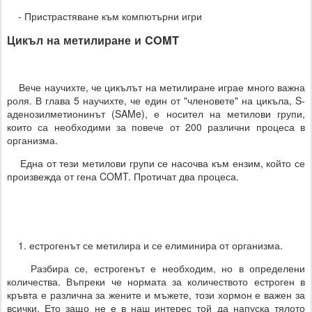
- Пристрастяване към компютърни игри
Цикъл на метилиране и COMT
Вече научихте, че цикълът на метилиране играе много важна
роля. В глава 5 научихте, че един от "членовете" на цикъла, S-
аденозилметионинът (SAMe), е носител на метилови групи,
които са необходими за повече от 200 различни процеса в
организма.
Една от тези метилови групи се насочва към ензим, който се
произвежда от гена COMT. Протичат два процеса.
1. естрогенът се метилира и се елиминира от организма.
Разбира се, естрогенът е необходим, но в определени
количества. Въпреки че нормата за количеството естроген в
кръвта е различна за жените и мъжете, този хормон е важен за
всички. Ето защо не е в наш интерес той да напуска тялото