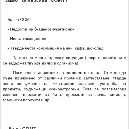
Бавен COMT
- Недостиг на S-аденозилметионин
- Нисък хомоцистеин
- Твърде честа консумация на чай, кафе, шоколад
- Прекалено много стресови ситуации (невротрансмитерите
се задържат твърде дълго в организма)
- Повишено съдържание на естроген в кръвта. То може да
бъде причинено от различни причини: затлъстяване, твърде
честа консумация на животински мазнини, употреба на
продукти, съдържащи ксеноестрогени. Това са пластмасови
изделия: предмети за бита, предмети за лична хигиена,
градински продукти и др.
Бърз COMT