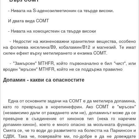
- Нивата на S-аденозилметионин са твърде високи.
И двата вида COMT
- Нивата на хомоцистеин са твърде високи
- Недостиг на жизненоважни хранителни вещества, особено
на фолиева киселина/B9, кобаламин/B12 и магнезий. Те имат
силен ефект върху метилирането и ензима COMT.
- "Замърсен" MTHFR, който първоначално е бил "чист", или
вроден "мръсен" MTHFR, който не се поддържа правилно
Допамин - какви са опасностите
Една от основните задачи на СОМТ е да метилира допамина,
като го превръща в норепинефрин. Ако COMT е "мръсен"
(независимо дали от раждането или не), допаминът може да се
превърне в съединение от хинонов тип (нека го наречем
допамин-хинон), което е много опасно за мозъчната функция.
Смята се, че то води до развитието на болестта на Паркинсон и
СДВХ. Така че, повярвайте ми, по-добре е да не довеждате