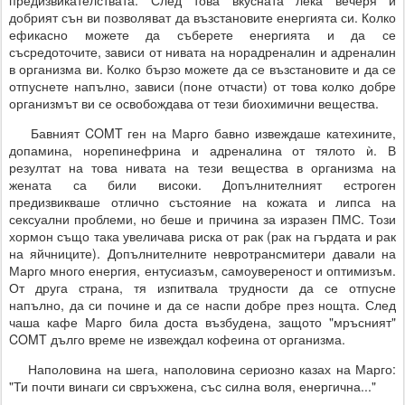
добрият сън ви позволяват да възстановите енергията си. Колко
ефикасно можете да съберете енергията и да се
съсредоточите, зависи от нивата на норадреналин и адреналин
в организма ви. Колко бързо можете да се възстановите и да се
отпуснете напълно, зависи (поне отчасти) от това колко добре
организмът ви се освобождава от тези биохимични вещества.
Бавният COMT ген на Марго бавно извеждаше катехините,
допамина, норепинефрина и адреналина от тялото ѝ. В
резултат на това нивата на тези вещества в организма на
жената са били високи. Допълнителният естроген
предизвикваше отлично състояние на кожата и липса на
сексуални проблеми, но беше и причина за изразен ПМС. Този
хормон също така увеличава риска от рак (рак на гърдата и рак
на яйчниците). Допълнителните невротрансмитери давали на
Марго много енергия, ентусиазъм, самоувереност и оптимизъм.
От друга страна, тя изпитвала трудности да се отпусне
напълно, да си почине и да се наспи добре през нощта. След
чаша кафе Марго била доста възбудена, защото "мръсният"
COMT дълго време не извеждал кофеина от организма.
Наполовина на шега, наполовина сериозно казах на Марго:
"Ти почти винаги си свръхжена, със силна воля, енергична..."