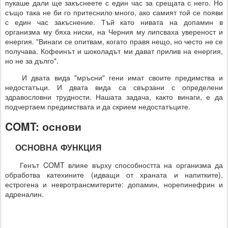
пукаше дали ще закъснеете с един час за срещата с него. Но
също така не би го притеснило много, ако самият той се появи
с един час закъснение. Тъй като нивата на допамин в
организма му бяха ниски, на Черния му липсваха увереност и
енергия. "Винаги се опитвам, когато правя нещо, но често не се
получава. Кофеинът и шоколадът ми дават прилив на енергия,
но не за дълго".
И двата вида "мръсни" гени имат своите предимства и
недостатъци. И двата вида са свързани с определени
здравословни трудности. Нашата задача, както винаги, е да
подчертаем предимствата и да скрием недостатъците.
COMT: основи
ОСНОВНА ФУНКЦИЯ
Генът COMT влияе върху способността на организма да
обработва катехините (идващи от храната и напитките),
естрогена и невротрансмитерите: допамин, норепинефрин и
адреналин.