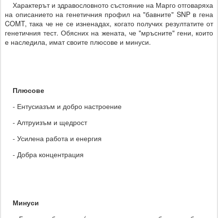
Характерът и здравословното състояние на Марго отговаряха
на описанието на генетичния профил на "бавните" SNP в гена
COMT, така че не се изненадах, когато получих резултатите от
генетичния тест. Обясних на жената, че "мръсните" гени, които
е наследила, имат своите плюсове и минуси.
Плюсове
- Ентусиазъм и добро настроение
- Алтруизъм и щедрост
- Усилена работа и енергия
- Добра концентрация
Минуси