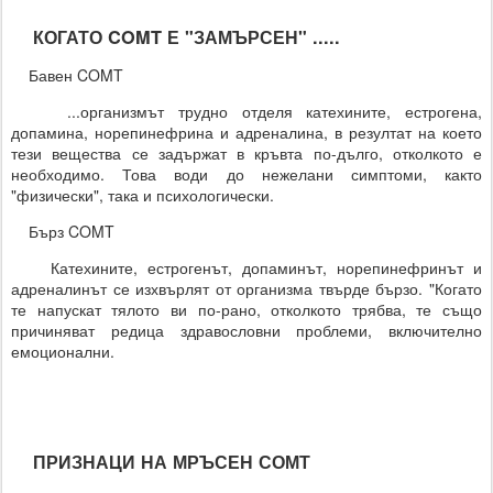
КОГАТО COMT Е "ЗАМЪРСЕН" .....
Бавен COMT
...организмът трудно отделя катехините, естрогена,
допамина, норепинефрина и адреналина, в резултат на което
тези вещества се задържат в кръвта по-дълго, отколкото е
необходимо. Това води до нежелани симптоми, както
"физически", така и психологически.
Бърз COMT
Катехините, естрогенът, допаминът, норепинефринът и
адреналинът се изхвърлят от организма твърде бързо. "Когато
те напускат тялото ви по-рано, отколкото трябва, те също
причиняват редица здравословни проблеми, включително
емоционални.
ПРИЗНАЦИ НА МРЪСЕН СОМТ