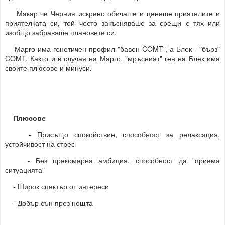
Макар че Черния искрено обичаше и ценеше приятелите и
приятелката си, той често закъсняваше за срещи с тях или
изобщо забравяше плановете си.
Марго има генетичен профил "бавен COMT", а Блек - "бърз"
COMT. Както и в случая на Марго, "мръсният" ген на Блек има
своите плюсове и минуси.
Плюсове
- Присъщо спокойствие, способност за релаксация,
устойчивост на стрес
- Без прекомерна амбиция, способност да "приема
ситуацията"
- Широк спектър от интереси
- Добър сън през нощта