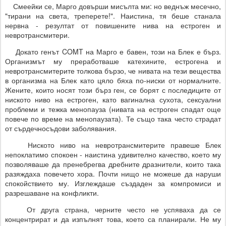
Смеейки се, Марго довърши мисълта ми: но веднъж месечно,
"тирани на света, треперете!". Наистина, тя беше станала
нервна - резултат от повишените нива на естроген и
невротрансмитери.
Докато генът COMT на Марго е бавен, този на Блек е бърз.
Организмът му преработваше катехините, естрогена и
невротрансмитерите толкова бързо, че нивата на тези вещества
в организма на Блек като цяло бяха по-ниски от нормалните.
Жените, които носят този бърз ген, се борят с последиците от
ниското ниво на естроген, като вагинална сухота, сексуални
проблеми и тежка менопауза (нивата на естроген спадат още
повече по време на менопаузата). Те също така често страдат
от сърдечносъдови заболявания.
Ниското ниво на невротрансмитерите правеше Блек
непоклатимо спокоен - наистина удивително качество, което му
позволяваше да пренебрегва дребните дразнители, които така
разяждаха повечето хора. Почти нищо не можеше да наруши
спокойствието му. Изглеждаше създаден за компромиси и
разрешаване на конфликти.
От друга страна, черните често не успяваха да се
концентрират и да изпълнят това, което са планирали. Не му