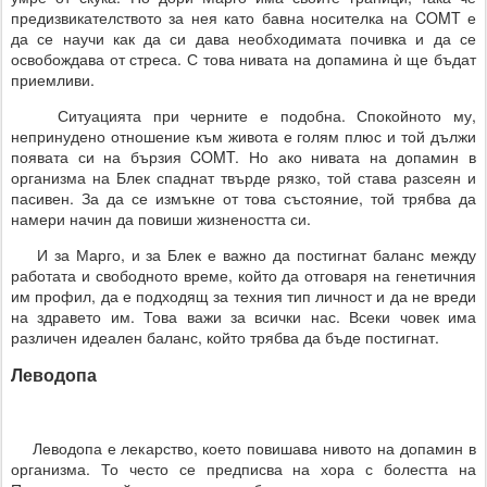
предизвикателството за нея като бавна носителка на COMT е
да се научи как да си дава необходимата почивка и да се
освобождава от стреса. С това нивата на допамина ѝ ще бъдат
приемливи.
Ситуацията при черните е подобна. Спокойното му,
непринудено отношение към живота е голям плюс и той дължи
появата си на бързия COMT. Но ако нивата на допамин в
организма на Блек спаднат твърде рязко, той става разсеян и
пасивен. За да се измъкне от това състояние, той трябва да
намери начин да повиши жизнеността си.
И за Марго, и за Блек е важно да постигнат баланс между
работата и свободното време, който да отговаря на генетичния
им профил, да е подходящ за техния тип личност и да не вреди
на здравето им. Това важи за всички нас. Всеки човек има
различен идеален баланс, който трябва да бъде постигнат.
Леводопа
Леводопа е лекарство, което повишава нивото на допамин в
организма. То често се предписва на хора с болестта на