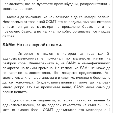
нормалното; ще се чувствате превъзбудени, раздразнителни и
много напрегнати.
Можем да заключим, че най-важното е да се намери баланс.
Независимо от това с кой COMT сте се родили, във ваш интерес
е този ген да се метилира не прекалено бързо, но и не
прекалено бавно, а по начина, по който организмът се нуждае
от това.
SAMe: Не се лекувайте сами.
Интернет е пълен с истории за това как S-
аденозилметионинът е помогнал по магически начин на
безброй хора. Впечатлението е, че SAMe е най-ефективното
лекарство на всички времена. Не казвам, че SAMe не може да
се започне самостоятелно, без лекарско предписание. Ако
знаете как влияе на организма и в какви количества е безопасно
да се консумира, S-аденозилметионинът може да направи
много добро. Но ако пропуснете нещо, SAMe може само да
влоши нещата.
Една от моите пациентки, успешна пианистка, пиеше S-
аденозилметионин, за да подобри качеството на съня си. Тъй
като тя имаше бавен СОМТ, допълнителното метилиране ѝ