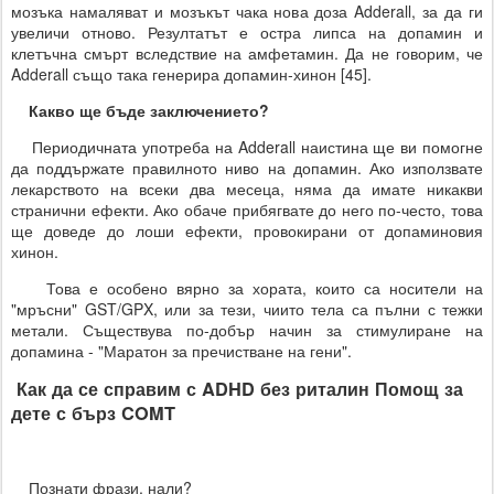
мозъка намаляват и мозъкът чака нова доза Adderall, за да ги
увеличи отново. Резултатът е остра липса на допамин и
клетъчна смърт вследствие на амфетамин. Да не говорим, че
Adderall също така генерира допамин-хинон [45].
Какво ще бъде заключението?
Периодичната употреба на Adderall наистина ще ви помогне
да поддържате правилното ниво на допамин. Ако използвате
лекарството на всеки два месеца, няма да имате никакви
странични ефекти. Ако обаче прибягвате до него по-често, това
ще доведе до лоши ефекти, провокирани от допаминовия
хинон.
Това е особено вярно за хората, които са носители на
"мръсни" GST/GPX, или за тези, чиито тела са пълни с тежки
метали. Съществува по-добър начин за стимулиране на
допамина - "Маратон за пречистване на гени".
Как да се справим с ADHD без риталин Помощ за
дете с бърз COMT
Познати фрази, нали?