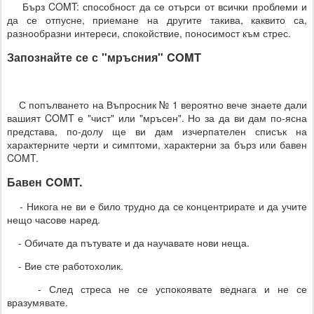
Бърз COMT: способност да се отърси от всички проблеми и
да се отпусне, приемане на другите такива, каквито са,
разнообразни интереси, спокойствие, поносимост към стрес.
Запознайте се с "мръсния" COMT
С попълването на Въпросник № 1 вероятно вече знаете дали
вашият COMT е "чист" или "мръсен". Но за да ви дам по-ясна
представа, по-долу ще ви дам изчерпателен списък на
характерните черти и симптоми, характерни за бърз или бавен
COMT.
Бавен COMT.
- Никога не ви е било трудно да се концентрирате и да учите
нещо часове наред.
- Обичате да пътувате и да научавате нови неща.
- Вие сте работохолик.
- След стреса не се успокоявате веднага и не се
вразумявате.