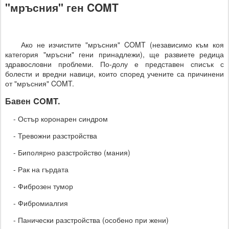
"мръсния" ген COMT
Ако не изчистите "мръсния" COMT (независимо към коя
категория "мръсни" гени принадлежи), ще развиете редица
здравословни проблеми. По-долу е представен списък с
болести и вредни навици, които според учените са причинени
от "мръсния" COMT.
Бавен COMT.
- Остър коронарен синдром
- Тревожни разстройства
- Биполярно разстройство (мания)
- Рак на гърдата
- Фиброзен тумор
- Фибромиалгия
- Панически разстройства (особено при жени)