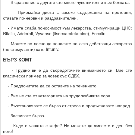
- В сравнение с другите сте много чувствителни към болката.
- Приемайки диета с високо съдържание на протеини,
ставате по-нервни и раздразнителни.
- Имате слаба поносимост към лекарства, стимулиращи ЦНС:
Ritalin, Adderall, Vyvanse (lisdexamfetamine), Focalin.
- Можете по-лесно да понасяте по-леко действащи лекарства
(не стимуланти) като Intuniv.
БЪРЗ КОМТ
- Трудно ви е да съсредоточите вниманието си. Вие сте
класически пример за човек със СДВХ.
- Предпочитате да се оставите на течението.
- Вие не сте от категорията на трудолюбивите хора.
- Възстановявате се бързо от стреса и продължавате напред.
- Заспивате бързо.
- Къде е чашата с кафе? Не можете да живеете и ден без
него!