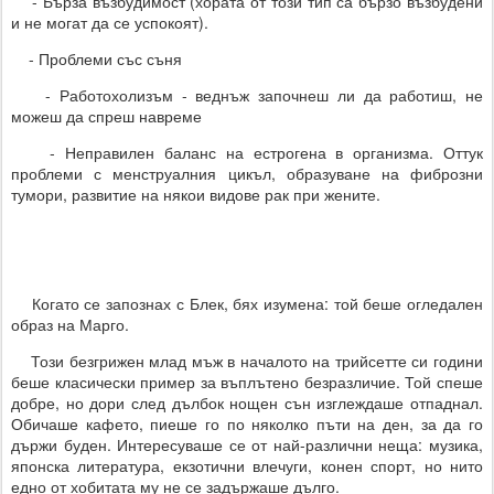
- Бърза възбудимост (хората от този тип са бързо възбудени
и не могат да се успокоят).
- Проблеми със съня
- Работохолизъм - веднъж започнеш ли да работиш, не
можеш да спреш навреме
- Неправилен баланс на естрогена в организма. Оттук
проблеми с менструалния цикъл, образуване на фиброзни
тумори, развитие на някои видове рак при жените.
Когато се запознах с Блек, бях изумена: той беше огледален
образ на Марго.
Този безгрижен млад мъж в началото на трийсетте си години
беше класически пример за въплътено безразличие. Той спеше
добре, но дори след дълбок нощен сън изглеждаше отпаднал.
Обичаше кафето, пиеше го по няколко пъти на ден, за да го
държи буден. Интересуваше се от най-различни неща: музика,
японска литература, екзотични влечуги, конен спорт, но нито
едно от хобитата му не се задържаше дълго.