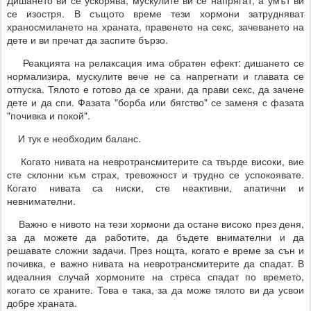
се изостря. В същото време тези хормони затрудняват
храносмилането на храната, правенето на секс, зачеването на
дете и ви пречат да заспите бързо.
Реакцията на релаксация има обратен ефект: дишането се
нормализира, мускулите вече не са напрегнати и главата се
отпуска. Тялото е готово да се храни, да прави секс, да зачене
дете и да спи. Фазата "борба или бягство" се заменя с фазата
"почивка и покой".
И тук е необходим баланс.
Когато нивата на невротрансмитерите са твърде високи, вие
сте склонни към страх, тревожност и трудно се успокоявате.
Когато нивата са ниски, сте неактивни, апатични и
невнимателни.
Важно е нивото на тези хормони да остане високо през деня,
за да можете да работите, да бъдете внимателни и да
решавате сложни задачи. През нощта, когато е време за сън и
почивка, е важно нивата на невротрансмитерите да спадат. В
идеалния случай хормоните на стреса спадат по времето,
когато се храните. Това е така, за да може тялото ви да усвои
добре храната.