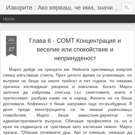
Изворите : Ако вярваш, че има, значи има :-)
Home
Глава 6 - COMT Концентрация и
JUL
веселие или спокойствие и
27
непринуденост
Марго дойде на срещата ми. Нейната преливаща енергия
сякаш изпълваше стаята. През цялото време се усмихваше, но
въпреки че беше на около трийсет и пет години, по някаква
причина изглеждаше уморена и измъчена. Когато Марго
започна да изброява списъка със симптомите, които я
притесняват, разбрах какво не е наред. Жената не си беше
доспивала. Кофеинът я беше направил още по-възбудена. В
деня преди менструацията си тя имаше разкъсващо
главоболие. Марго беше заместник-директор по
административните въпроси. Обичаше професията си, но в
края на седмицата се чувстваше като изстискан лимон. Марго
призна: "Обичам почивните дни. Ако ги нямаше, нямаше да