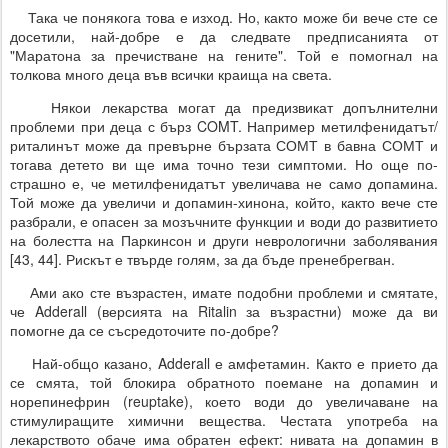
Така че понякога това е изход. Но, както може би вече сте се
досетили, най-добре е да следвате предписанията от
"Маратона за пречистване на гените". Той е помогнал на
толкова много деца във всички краища на света.
Някои лекарства могат да предизвикат допълнителни
проблеми при деца с бърз COMT. Например метилфенидатът/
риталинът може да превърне бързата СОМТ в бавна СОМТ и
тогава детето ви ще има точно тези симптоми. Но още по-
страшно е, че метилфенидатът увеличава не само допамина.
Той може да увеличи и допамин-хинона, който, както вече сте
разбрали, е опасен за мозъчните функции и води до развитието
на болестта на Паркинсон и други неврологични заболявания
[43, 44]. Рискът е твърде голям, за да бъде пренебрегван.
Ами ако сте възрастен, имате подобни проблеми и смятате,
че Adderall (версията на Ritalin за възрастни) може да ви
помогне да се съсредоточите по-добре?
Най-общо казано, Adderall е амфетамин. Както е прието да
се смята, той блокира обратното поемане на допамин и
норепинефрин (reuptake), което води до увеличаване на
стимулиращите химични вещества. Честата употреба на
лекарството обаче има обратен ефект: нивата на допамин в