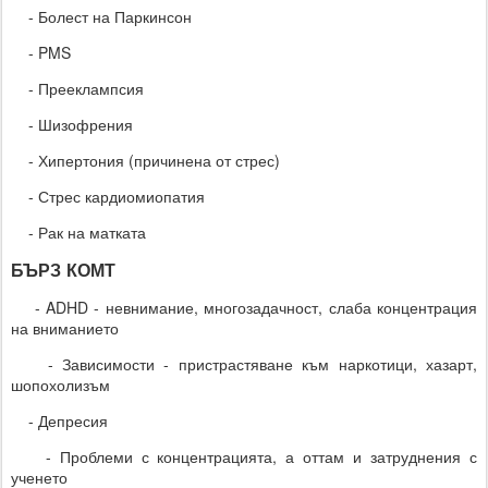
- Болест на Паркинсон
- PMS
- Прееклампсия
- Шизофрения
- Хипертония (причинена от стрес)
- Стрес кардиомиопатия
- Рак на матката
БЪРЗ КОМТ
- ADHD - невнимание, многозадачност, слаба концентрация
на вниманието
- Зависимости - пристрастяване към наркотици, хазарт,
шопохолизъм
- Депресия
- Проблеми с концентрацията, а оттам и затруднения с
ученето