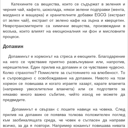
Катехините са вещества, които се съдържат в зеления и
черния чай, кафето, шоколада, някои зелени подправки (мента,
магданоз и мащерка) и хранителните добавки EGCG (екстракт
от зелен чай), екстракт от зелено кафе на зърна и кверцетин.
Невротрансмитерите са химични вещества, произвеждани в
мозъка, които влияят на емоционалния ни фон и мисловните
процеси.
Допамин
Допаминът е хормонът на стреса и емоциите. Благодарение
на него се чувстваме приятно развълнувани или, напротив,
нерешителни. Един прилив на допамин и се чувстваме чудесно.
Колко страхотно? Помислете за състоянието на влюбеност. То
е съпроводено с освобождаване на допамин. Нивото на този
хормон се повишава и когато играете хазарт, карате влакчета
(например увеселителни влакчета) или се подготвяте за
някакво много важно събитие, чийто изход не можете да
предвидите.
Допаминът е свързан с лошите навици на човека. След
прилив на допамин се появява толкова положителен поглед
към заобикалящата среда, че човек е съгласен да направи
всичко, за да я повтори. Например кокаинът повишава нивата