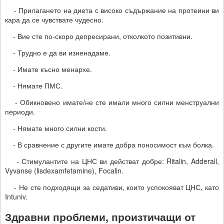
- Прилагането на диета с високо съдържание на протеини ви
кара да се чувствате чудесно.
- Вие сте по-скоро депресирани, отколкото позитивни.
- Трудно е да ви изненадаме.
- Имате късно менархе.
- Нямате ПМС.
- Обикновено имате/не сте имали много силни менструални
периоди.
- Нямате много силни кости.
- В сравнение с другите имате добра поносимост към болка.
- Стимулантите на ЦНС ви действат добре: Ritalin, Adderall,
Vyvanse (lisdexamfetamine), Focalin.
- Не сте подходящи за седативи, които успокояват ЦНС, като
Intuniv.
Здравни проблеми, произтичащи от