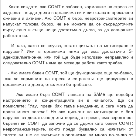
Както виждате, ако СОМТ е забавен, хормоните на стреса се
задържат твърде дълго в организма ви и вие ставате прекалено
оживени и активни. Ако COMT е бърз, невротрансмитерите ви
напускат толкова бързо, че не можете да се съсредоточите
върху едно и също нещо достатъчно дълго, за да довършите
работата си.
И така, какво се случва, когато цикълът на метилиране е
нарушен? Или в организма няма да има достатъчно S-
аденозилметионин, или той ще бъде използван неправилно и
следователно COMT няма да може да работи както трябва.
- Ако имате бавен СОМТ, той ще функционира още по-бавно,
така че хормоните на стреса и естрогенът ще циркулират в
организма по-дълго, отколкото би трябвало.
- Ако имате бърз COMT, липсата на SAMe ще подобри
настроението и концентрацията ви в началото. Ще си
помислите: "Уау, преди бях такъв неудачник, а сега мога да
правя много повече!" Но ако цикълът на метилиране е бил
нарушен за достатъчно дълъг период от време, има вероятност
бързият ви СОМТ да започне да се държи като бавен СОМТ:
невротрансмитерите, които преди буквално са излитали от
тялото ви, ще се задържат в организма ви много по-дълго от