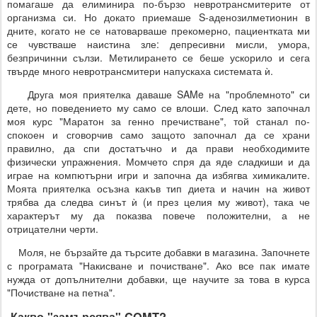
помагаше да елиминира по-бързо невротрансмитерите от
организма си. Но докато приемаше S-аденозилметионин в
дните, когато не се натоварваше прекомерно, пациентката ми
се чувстваше наистина зле: депресивни мисли, умора,
безпричинни сълзи. Метилирането се беше ускорило и сега
твърде много невротрансмитери напускаха системата ѝ.
Друга моя приятелка даваше SAMe на "проблемното" си
дете, но поведението му само се влоши. След като започнал
моя курс "Маратон за генно пречистване", той станал по-
спокоен и сговорчив само защото започнал да се храни
правилно, да спи достатъчно и да прави необходимите
физически упражнения. Момчето спря да яде сладкиши и да
играе на компютърни игри и започна да избягва химикалите.
Моята приятелка осъзна какъв тип диета и начин на живот
трябва да следва синът ѝ (и през целия му живот), така че
характерът му да показва повече положителни, а не
отрицателни черти.
Моля, не бързайте да търсите добавки в магазина. Започнете
с програмата "Накисване и почистване". Ако все пак имате
нужда от допълнителни добавки, ще научите за това в курса
"Почистване на петна".
Какво "замърсява" COMT?