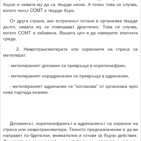
бързо и нивата му да са твърде ниски. А точно това се случва,
когато генът COMT е твърде бърз.
От друга страна, ако естрогенът остане в организма твърде
дълго, нивата му се повишават драстично. Това се случва,
когато СОМТ е забавена. Вашата цел е да намерите златната
среда.
2. Невротрансмитерите или хормоните на стреса се
метилират:
- метилираният допамин се превръща в норепинефрин,
- метилираният норадреналин се превръща в адреналин,
- метилираният адреналин се "изтласква" от организма чрез
нова партида ензими.
Допаминът, норепинефринът и адреналинът са хормони на
стреса или невротрансмитери. Тяхното предназначение е да ви
направят по-бдителни, внимателни и готови за бързо действие.
Дишането ви се ускорява, мускулите ви се напрягат, а умът ви