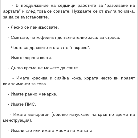
- В продължение на седмици работите за "разбиване на
аортата" и след това се сривате. Нуждаете се от дълга почивка,
за да се възстановите.
- Лесно се паникьосвате.
- Смятате, че кофеинът допълнително засилва стреса.
- Често се дразните и ставате "накриво".
- Имате здрави кости.
- Дълго време не можете да спите.
- Имате красива и сияйна кожа, хората често ви правят
комплименти за това.
- Имате ранно менархе.
- Имате ПМС.
- Имате менорагия (обилно изпускане на кръв по време на
менструация).
- Имали сте или имате миома на матката.