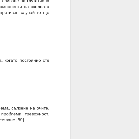
 сливане на глутатиона
компоненти на околната
 противен случай те ще
, когато постоянно сте
браз и подобие, както
нито сме обречени от
 мисленето и мисълта,
 преминете от мислене
съзнателно сте създали
ема, сълзене на очите,
 проблеми, тревожност,
тяване [59].