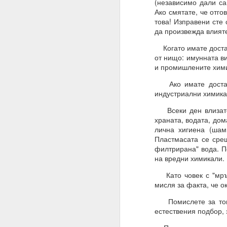
(независимо дали са
Алхимия на мисълта и
Ако смятате, че отго
това! Изправени сте 
Направете намерения..
да произвежда влият
Бил е там, бил е там
Когато имате достатъ
от нищо: имунната в
АЛМАЙТЕ, ние сме шеп
и промишлените хими
Слушайте.
Ако имате достатъч
ВСЕМОГЪЩ, за разлика 
индустриални химика
Защото човекът не зна
Всеки ден влизате 
храната, водата, дом
Всемогъщият = и ти, ш
лична хигиена (шам
Пластмасата се срещ
Моето намерение обя
филтрирана" вода. По
съществуване, в който
на вредни химикали.
Очаквам Твоето съгла
Като човек с "мръс
мисля за факта, че о
И да, ВСЕМОГЪЩ, аз съ
Помислете за това:
Запомни това
естествения подбор,
Посвети мисълта си, 