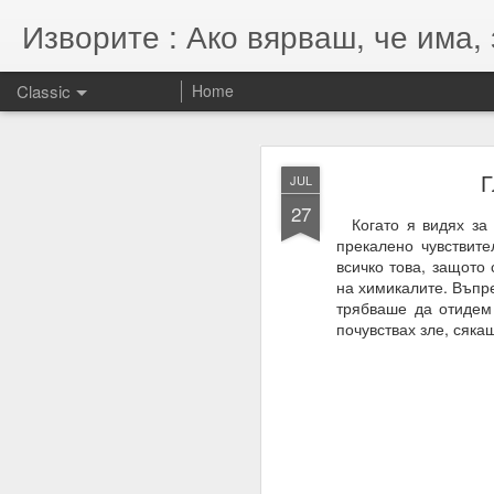
Изворите : Ако вярваш, че има, 
Classic
Home
SEP
Г
JUL
7
27
07.11.2022
Когато я видях за 
прекалено чувствите
Гематрията и нумероло
всичко това, защото
енергията, намерениет
на химикалите. Въпре
трябваше да отидем 
Намерения = избори = 
почувствах зле, сяка
Намерение + енергия -
Енергията се върна та