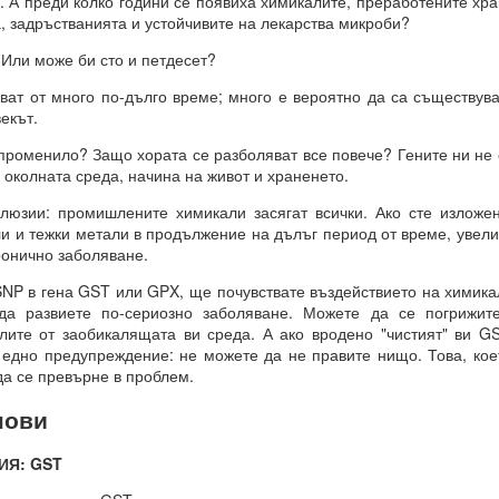
А преди колко години се появиха химикалите, преработените хран
, задръстванията и устойчивите на лекарства микроби?
ли може би сто и петдесет?
 винаги МАТЕРИАЛИЗИРАНИ.
 от много по-дълго време; много е вероятно да са съществувал
екът.
променило? Защо хората се разболяват все повече? Гените ни не 
о и упоритост = пътят към успеха
в околната среда, начина на живот и храненето.
и всичко
ии: промишлените химикали засягат всички. Ако сте изложен
 и тежки метали в продължение на дълъг период от време, увели
ронично заболяване.
И
P в гена GST или GPX, ще почувствате въздействието на химикал
да развиете по-сериозно заболяване. Можете да се погрижит
ята?
лите от заобикалящата ви среда. А ако вродено "чистият" ви G
това?
 едно предупреждение: не можете да не правите нищо. Това, кое
да се превърне в проблем.
нови
вете или желанията си, а от НАМЕРЕНИЯТА си = те се сбъдват
Я: GST