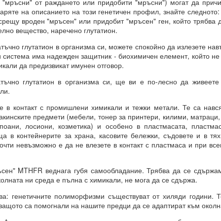
 "мръсни" от раждането или придобити "мръсни") могат да прич
 въздействащите думи = винаги постигане на целта
варяте на описанието на този генетичен профил, знайте следното:
срещу вроден "мръсен" или придобит "мръсен" ген, който трябва 
.. и чакайте
елно вещество, наречено глутатион.
 = заменете с НЕЩО, КОЕТО ДА БЪДЕ.
чно глутатион в организма си, можете спокойно да излезете навъ
и система има надежден защитник - биохимичен елемент, който не
отът на вашето сърце.
кали да предизвикат имунен отговор.
но глутатион в организма си, ще ви е по-лесно да живеете в
от творенията ти, ти знаеш, че ние сме клетки на твоя ум.
ли.
е, че всичко е мисъл на Всемогъщия.
в контакт с промишлени химикали и тежки метали. Те са навсяк
акинските предмети (мебели, тонер за принтери, килими, матраци,
епотът на моето сърце.
поани, лосиони, козметика) и особено в пластмасата, пластма
а в контейнерите за храна, касовите бележки, съдовете и в тях
вявам като дадено във всички измерения, където съм, и кат
чти невъзможно е да не влезете в контакт с пластмаса и при все
 не се съмнявам, защото знам, че е така.
сие и благословия за моите намерения.
ен" MTHFR веднага губя самообладание. Трябва да се сдържам.
колната ни среда е пълна с химикали, не мога да се сдържа.
м сигурен в това и настоявам за него.
 генетичните полиморфизми съществуват от хиляди години. Т
 защото са помогнали на нашите предци да се адаптират към околн
Всемогъщи, специално на мен и моето намерение.