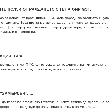
 здравословни граници около желанията си чрез съзнателно уд
 ПОЛЗИ ОТ РАЖДАНЕТО С ГЕНА ONP GST.
ава свобода над самите вас.
а засегнати от промишлени химикали, поради по-голямата си уяз
 от другите. Това ще ви мотивира да се погрижите за здравето с
ословен подход към възможностите.
м ефект върху вас, отколкото върху други хора, тъй като ген
Мога да направя всичко“.
химикали от тялото ви.
ният обект на желанието
КО, КОЕТО ИСКАТЕ чрез намерения.
ЦИЯ: GPX
РИХ
да ензима GPX, който ускорява реакцията на глутатиона с 
ъв вода, която след това се отделя от организма.
който толкова често говорите?
ено разбиране за „избор“?
на мозъчните състояния върху вземането на решения.
ЗАМЪРСЕН".....
н момент, а отражение на предварително съществуващо състояние
а използва ефективно глутатиона, който трябва да превръща в
о излъчва целта си, дори преди да са налични варианти, чре
ороден пероксид води до нарушения в цикъла на метилиране.
казват избора.