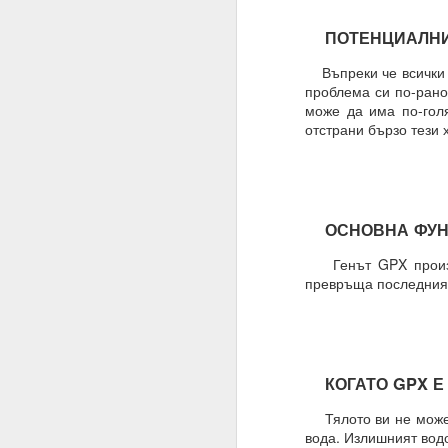
Трябва да поставите
излишък.
ПОТЕНЦИАЛНИТЕ
Такава умереност ви д
Въпреки че всички с
проблема си по-рано
Намеренията са здрав
може да има по-голя
Променете „Искам“ с „
отстрани бързо тези 
ЖЕЛАНИЕТО е конкрет
МОГА ВСИЧКО = ВСИЧ
09.11.2023
ОСНОВНА ФУНК
ПОПИТАХ = ОТГОВО
Генът GPX произвеж
превръща последния в
Какъв е „изборът“, за 
Какво е вашето собств
Изборът е влиянието 
КОГАТО GPX Е "
Изборът не е единиче
Тялото ви не може д
Мозъкът ви постоянн
вода. Излишният вод
активност, които предс