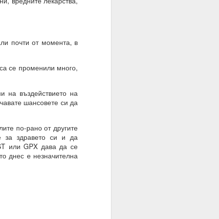
и, вредните лекарства,
и почти от момента, в
са се променили много,
и на въздействието на
чавате шансовете си да
ите по-рано от другите
е за здравето си и да
ST или GPX дава да се
то днес е незначителна