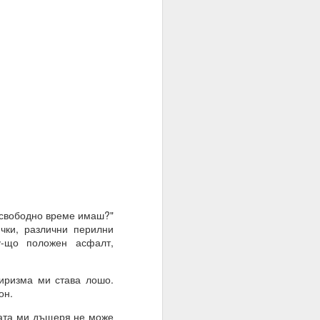
 свободно време имаш?"
чки, различни перилни
у-що положен асфалт,
= много лош избор на
иризма ми става лошо.
он.
ата ми дъщеря не може