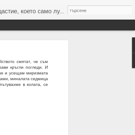
то само лудите познават :-)
ството смятат, че съм
рави кръгли погледи. И
 числата и буквите и с
ене и усещам миризмата
 сами, миналата седмица
пътувахме в колата, се
резултат