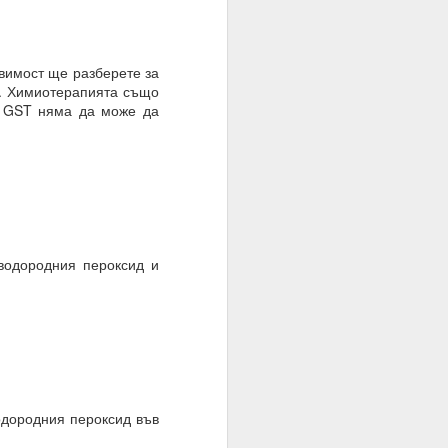
оволствие, а не чрез
вимост ще разберете за
и. Химиотерапията също
ът GST няма да може да
водородния пероксид и
 на мозъка.
одородния пероксид във
з модели на невронна