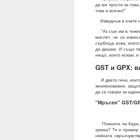
да ми прости за това
Имате ли сън и ако да,
това е всичко!"
Не.
Изведнъж в очите на
Мечтата е илюзия и щ
"Аз съм им в тежест
„очакване и блуждаене
мислят, че си измис
сърбяща кожа, която
Ние само правим намер
да дишам. И също та
нещо, което искам, е 
Знаем, че намереният
която се основава сън
GST и GPX: в
Трябва да очакваме „п
И двата гена, които 
Една „врата“ винаги 
жизненоважни, защот
да се говори за едини
20.07.2023
"Мръсен" GST/GP
Вярвате ли в чудеса?
Ако не, то тогава ЗА
Помните ли Кари, с 
Ние вярваме
хрема? Тя е пример 
нейната свръхчувст
И ви съветваме да нап