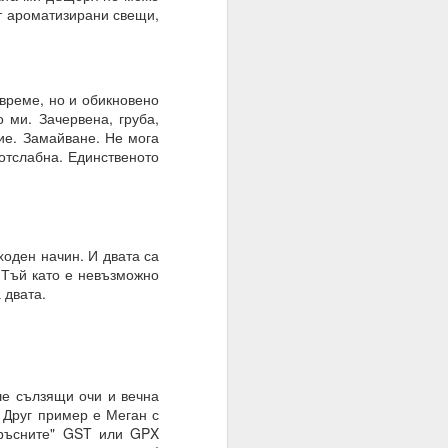
ят ароматизирани свещи,
ато умът е в режим на
време, но и обикновено
 ми. Зачервена, груба,
ие. Замайване. Не мога
шение е търпението.
 отслабна. Единственото
е на случайността, на
ходен начин. И двата са
тът.
! Тъй като е невъзможно
 двата.
ше сълзящи очи и вечна
 Друг пример е Меган с
Мръсните" GST или GPX