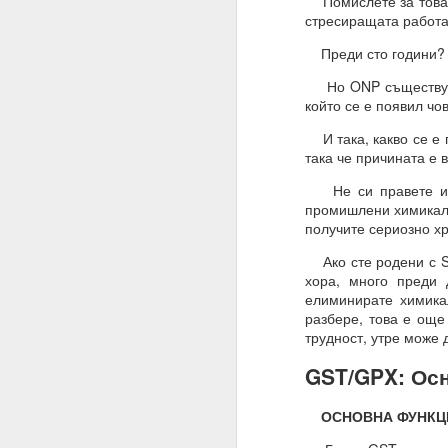
Помислете за това. 
Благодаря ти.
стресиращата работа
27.07.2023
Преди сто години? И
Истински намерения,
Но ONP съществуват
който се е появил чов
07.08.2023
И така, какво се е 
Намерение, постоянств
така че причината е 
Човек може да направ
Не си правете илюз
промишлени химикали
03.09.2023
получите сериозно х
ВЪПРОС ОТ АБОНАТ
Ако сте родени с SN
хора, много преди 
Сбъдват ли се желани
елиминирате химика
Какво да направим за 
разбере, това е още
трудност, утре може 
Желания = Не.
GST/GPX: Ос
Намерения = Да
Пазете се не от плано
ОСНОВНА ФУНКЦИ
19.10.2023