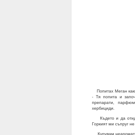
Попитах Меган какво
- Тя попита и запо
27.01.2023
препарати, парфюм
хербициди.
Разрушителните наме
действие.
Където и да отида,
Горкият ми съпруг не
02.06.2023
Купувам неароматиз
ВЪПРОС ОТ АБОНАТ