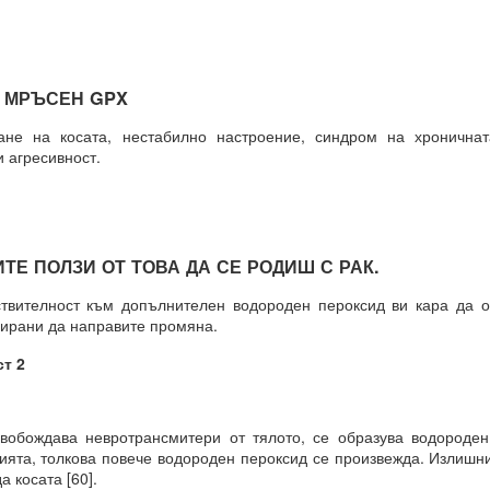
е сте направили избор, преди да го осъзнаете съзнателно.
ил избора между „да“ или „не“ въз основа на предсказанието, ваши
орал или нравственост, съвети и опит.
МРЪСЕН GPX
а направите, е да го кажете.
на косата, нестабилно настроение, синдром на хроничнат
 агресивност.
 че току-що са направили своя избор, а всъщност изборът е напра
ановете не е избор, а желание.
ията е избор.
 ПОЛЗИ ОТ ТОВА ДА СЕ РОДИШ С РАК.
телност към допълнителен водороден пероксид ви кара да о
вирани да направите промяна.
ст 2
азбира вашите чувства, думи, мисли и намерения
ждава невротрансмитери от тялото, се образува водороден 
я и още намерения.
ията, толкова повече водороден пероксид се произвежда. Излишн
а косата [60].
 квант = 15 минути се отваря прозорец на Намерение и се затваря д