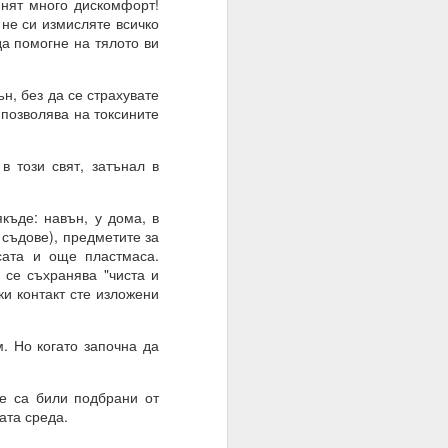
инят много дискомфорт!
 не си измисляте всичко
да помогне на тялото ви
н, без да се страхувате
 позволява на токсините
 този свят, затънал в
ъде: навън, у дома, в
 съдове), предметите за
сата и още пластмаса.
 се съхранява "чиста и
о осъществен факт на
ки контакт сте изложени
 Но когато започна да
е са били подбрани от
ата среда.