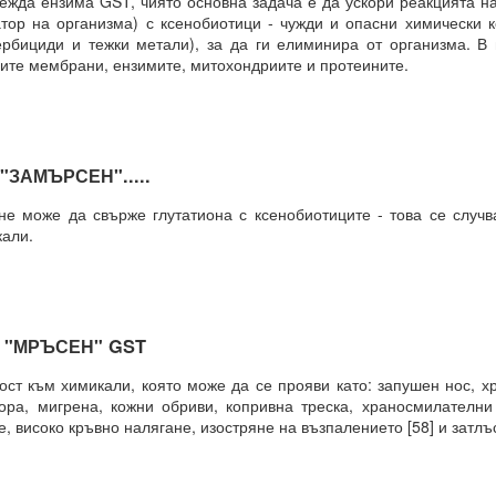
а ензима GST, чиято основна задача е да ускори реакцията на
атор на организма) с ксенобиотици - чужди и опасни химически 
И
ербициди и тежки метали), за да ги елиминира от организма. В
ните мембрани, ензимите, митохондриите и протеините.
чко е възможно и че ние създаваме света, в който искаме да бъдем.
някакво разяснение по този въпрос?
ЗАМЪРСЕН".....
чка всичко е възможно за мащабна трансформация в живота ни.
 може да свърже глутатиона с ксенобиотиците - това се случва
връхестествената способност да създавате ново бъдеще по свой о
кали.
рани да се държим по определен начин до края на живота си, 
 или светоглед.
е ще ви разкрием формулите за пренастройване на мозъка и ума,
"МРЪСЕН" GST
струкции за съгласуване с вашето същество, така че да можете да
твие и да бъдете като нов човек в едно ново бъдеще, което сами 
 към химикали, която може да се прояви като: запушен нос, хр
ора, мигрена, кожни обриви, копривна треска, храносмилателни
, високо кръвно налягане, изостряне на възпалението [58] и затлъс
РЦИЯ