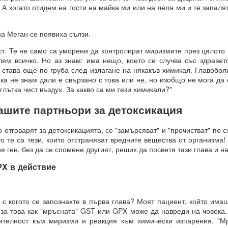
. А когато отидем на гости на майка ми или на леля ми и те запал
 какъв е той?
 Меган се появиха сълзи.
е си остане такава. Те са „сънища“, докато умът е заспал, ког
. Те не само са уморени да контролират миризмите през цялото 
“.
лям всичко. Но аз знам: има нещо, което се случва със здравето
 става още по-груба след излагане на някакъв химикал. Главобол
ения за постигане на реални цели, като най-важното в това отно
ка не знам дали е свързано с това или не, но изобщо не мога да
глътка чист въздух. За какво са ми тези химикали?"
а работят през призмата на „прозореца на възможностите“, а н
ят.
ашите партньори за детоксикация
розореца на възможностите“, който има свой собствен алгоритъм.
отговарят за детоксикацията, се "замърсяват" и "прочистват" по с
ОСТАВА ОТВОРЕНА ЗА ЧОВЕКА, това е начинът, по който работи све
о те са тези, които отстраняват вредните вещества от организма
я ген, без да се спомене другият, реших да посветя тази глава и на
X в действие
ДЪЛЖИТЕЛНО...ЗАДЪЛЖИТЕЛНО... ...
когото се запознахте в първа глава? Моят пациент, който има
за това как "мръсната" GST или GPX може да навреди на човека.
вителност към миризми и реакция към химически изпарения. "
равите същото....