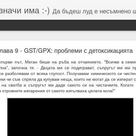
значи има :-)
Да бъдеш луд е несъмнено щастие, кое
Намерения (от Хранителей и Вершителей)
лава 9 - GST/GPX: проблеми с детоксикацията
първи път, Меган беше на ръба на отчаянието. "Всички в семей
лна", започна тя. - Децата ми се подиграват, съпругът ми ми п
гията е система от числа, символи и знаци, която се занимава с
 се разболявам от всяка глупост. Получавам химическото си чист
о и вибрацията, които стоят зад тях.
ки че съм спряла да купувам неща, които не могат да се изперат
на сватба и съпругът ми даде сакото си на чистачките. Когато 
вибрации = енергия = енергия = посока = изчисления = възможен 
ш отровните изпарения от сакото изпълваха цялата кола!"
 липса на грижа = провал на мисията.
м, откъдето дойде