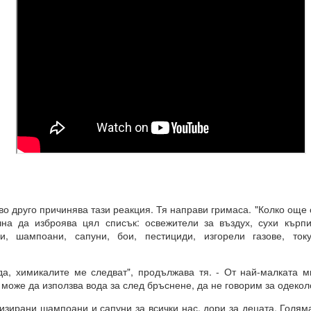
 друго причинява тази реакция. Тя направи гримаса. "Колко още
чна да изброява цял списък: освежители за въздух, сухи кърпи
и, шампоани, сапуни, бои, пестициди, изгорели газове, ток
рения винаги ще имат много негативни и необратими последици 
 химикалите ме следват", продължава тя. - От най-малката м
 може да използва вода за след бръснене, да не говорим за одекол
ирани шампоани и сапуни за всички нас, дори за децата. Голям
И