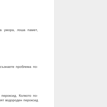
те суеверия, вярвания,
а умора, лоша памет,
вен предварително.
съзнаете проблема по-
пероксид. Колкото по-
ият водороден пероксид
руг.