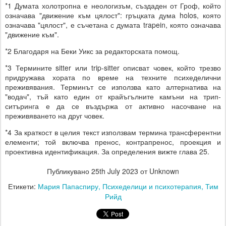
*1 Думата холотропна е неологизъм, създаден от Гроф, който
означава "движение към цялост": гръцката дума holos, която
означава "цялост", е съчетана с думата trapein, която означава
"движение към".
*2 Благодаря на Беки Уикс за редакторската помощ.
*3 Термините sitter или trip-sitter описват човек, който трезво
придружава хората по време на техните психеделични
преживявания. Терминът се използва като алтернатива на
"водач", тъй като един от крайъгълните камъни на трип-
ситъринга е да се въздържа от активно насочване на
преживяването на друг човек.
*4 За краткост в целия текст използвам термина трансферентни
елементи; той включва пренос, контрапренос, проекция и
проективна идентификация. За определения вижте глава 25.
Публикувано
25th July 2023
от Unknown
Етикети:
Мария Папаспиру
Психеделици и психотерапия
Тим
Рийд