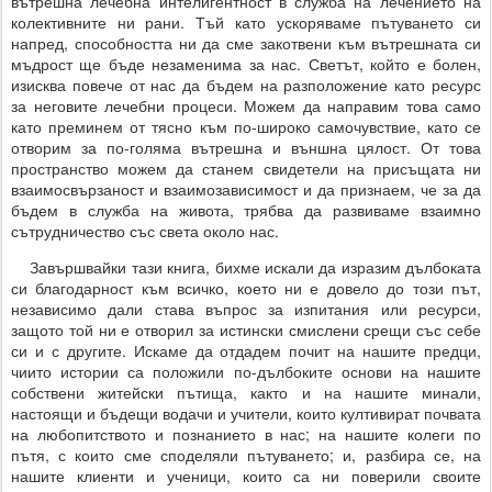
вътрешна лечебна интелигентност в служба на лечението на
колективните ни рани. Тъй като ускоряваме пътуването си
напред, способността ни да сме закотвени към вътрешната си
мъдрост ще бъде незаменима за нас. Светът, който е болен,
изисква повече от нас да бъдем на разположение като ресурс
за неговите лечебни процеси. Можем да направим това само
като преминем от тясно към по-широко самочувствие, като се
отворим за по-голяма вътрешна и външна цялост. От това
пространство можем да станем свидетели на присъщата ни
взаимосвързаност и взаимозависимост и да признаем, че за да
бъдем в служба на живота, трябва да развиваме взаимно
сътрудничество със света около нас.
Завършвайки тази книга, бихме искали да изразим дълбоката
си благодарност към всичко, което ни е довело до този път,
независимо дали става въпрос за изпитания или ресурси,
защото той ни е отворил за истински смислени срещи със себе
си и с другите. Искаме да отдадем почит на нашите предци,
чиито истории са положили по-дълбоките основи на нашите
собствени житейски пътища, както и на нашите минали,
настоящи и бъдещи водачи и учители, които култивират почвата
на любопитството и познанието в нас; на нашите колеги по
пътя, с които сме споделяли пътуването; и, разбира се, на
нашите клиенти и ученици, които са ни поверили своите