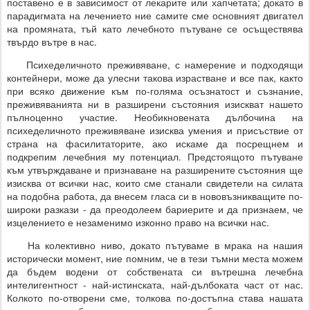
поставено е в зависимост от лекарите или хапчетата; докато в
парадигмата на лечението ние самите сме основният двигател
на промяната, тъй като лечебното пътуване се осъществява
твърдо вътре в нас.
Психеделичното преживяване, с намерение и подходящи
контейнери, може да улесни такова израстване и все пак, както
при всяко движение към по-голяма осъзнатост и съзнание,
преживяванията ни в разширени състояния изискват нашето
пълноценно участие. Необикновената дълбочина на
психеделичното преживяване изисква умения и присъствие от
страна на фасилитаторите, ако искаме да посрещнем и
подкрепим лечебния му потенциал. Предстоящото пътуване
към утвърждаване и признаване на разширените състояния ще
изисква от всички нас, които сме станали свидетели на силата
на подобна работа, да внесем гласа си в нововъзникващите по-
широки разкази - да преодолеем бариерите и да признаем, че
изцелението е незаменимо изконно право на всички нас.
На колективно ниво, докато пътуваме в мрака на нашия
исторически момент, ние помним, че в тези тъмни места можем
да бъдем водени от собствената си вътрешна лечебна
интелигентност - най-истинската, най-дълбоката част от нас.
Колкото по-отворени сме, толкова по-достъпна става нашата