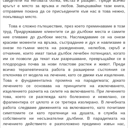
свидетели на неговата болка, екстаз и разцвет. Преди всичко
кръгът е място за връзка и любов. Завършвайки тази книга,
отправяме покана да се присъедините към нас в това нежно,
покълващо място.
Това е сложно пътешествие, през което преминаваме в този
труд. Придружаваме клиентите си до дълбоки места и самите
ние отиваме до дълбоки места. Наслаждаваме се на онези
красиви моменти на връзка, състрадание и дух и навлизаме в
онези по-тъмни места на разединение, нелюбов, скръб и
отчаяние, които имат такъв дълбок лечебен потенциал, когато
им се позволи да текат към разрешаване, превръщайки се в
плодородна почва за нови пластове растеж и живот. Преди
всичко терапевтичната работа в разширени състояния се
отклонява от модела на лечение, като се движи към изцеление.
Това е фундаментална промяна на парадигмата; докато
лечението се основава на принципите на изключването,
изцелението разчита на силите на включването. При лечението
това, което се разглежда като болезнено и нежелано, се
фрагментира от цялото и се третира изолирано. В лечебната
работа следваме движенията на включването, като почитаме
симптомите си като пратеници на душата, в служба на
собствените ни несъзнателни дълбини. В парадигмата на
лечението действието е разположено предимно извън нас,