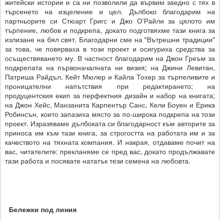
житейски истории и са ни позволили да вървим заедно с тях в
търсенето на изцеление и цел. Дълбоко благодарим на
партньорите си Стюарт Григс и Джо О'Райли за цялото им
търпение, любов и подкрепа, докато подготвяхме тази книга за
излизане на бял свят. Благодарни сме на "Вътрешни традиции"
за това, че повярваха в този проект и осигуриха средства за
осъществяването му. В частност благодарим на Джон Греъм за
подкрепата на първоначалната ни визия; на Джини Левитан,
Патриша Райдъл, Кейт Мюлер и Кайла Тохер за търпеливите и
проницателни напътствия при редактирането; на
продуцентския екип за перфектния дизайн и набор на книгата;
на Джон Хейс, Манзанита Карпентър Санс, Кели Боуен и Ерика
Робинсън, които запазиха място за по-широка подкрепа на този
проект. Изразяваме дълбоката си благодарност към авторите за
приноса им към тази книга, за строгостта на работата им и за
качеството на тяхната компания. И накрая, отдаваме почит на
вас, читателите: прекланяме се пред вас, докато продължавате
тази работа и посявате нататък тези семена на любовта.
Бележки под линия