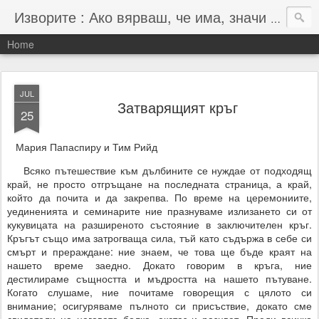
Изворите : Ако вярваш, че има, значи има :-)
Home
JUL
Затварящият кръг
25
Мария Папаспиру и Тим Рийд
Всяко пътешествие към дълбините се нуждае от подходящ
край, не просто отгръщане на последната страница, а край,
който да почита и да закрепва. По време на церемониите,
уединенията и семинарите ние празнуваме излизането си от
кукувицата на разширеното състояние в заключителен кръг.
Кръгът също има затрогваща сила, тъй като съдържа в себе си
смърт и прераждане: ние знаем, че това ще бъде краят на
нашето време заедно. Докато говорим в кръга, ние
дестилираме същността и мъдростта на нашето пътуване.
Когато слушаме, ние почитаме говорещия с цялото си
внимание; осигуряваме пълното си присъствие, докато сме