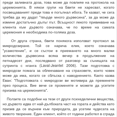
преди заливната доза, това може да повлияе на протокола на
церемонията. В някои групи на Бвити не харесват, когато
посвещаваният преди това е погълнал ибога. Те казват, че сега
трябва да му дадат "твърде много дървесина", за да може да
измине достатъчно дълъг път. Всъщност лекото привикване на
клиента към дървото означава, че по време на самата
церемония е необходима по-голяма доза.
От друга страна, бвити понякога използват протокол за
микродозиране. Той се нарича елик, което означава
"усамотение", и се състои в приемането на много малки
количества дървесина всяка вечер в продължение на
петнадесет дни, последвано от разговор за сънищата на
сутринта с нганга (Laval-Jeantet 2006). Тази подготовка с
микродози помага за облекчаване на страховете, които човек
може да има, когато се сблъска с наводнението. Както казва
Еван: "Подготовката с микродози ви мотивира да преминете
през процеса. Вие вече се променяте и можете да усетите
призива на церемонията".
Ползите са подобни на тези от други психеделични вещества,
но дървото идва от най-дълбоката част на гората и действа като
призив да се върнем към природата, да усетим чудесата на
живото творение. Един клиент, който от години работел в сграда