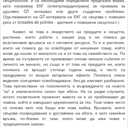
смъртоносни, и са необходими определени предпазни мерки,
като например ЕКГ (електрокардиограма) за проверка за
удължен QT интервал или други сърдечни проблеми.
(Удължаването на QT-интервала на ЕКГ се свързва с повишен
риск от torsades de pointes - аритмия с повишена смъртност.)
Казват, че това е лекарството на предците и смъртта,
растение, което работи с нашия род и ни помага да
възстановим връзката си с неговите ресурси. То е и растение,
което ни помага да се освободим от ненужния товар, който
може да носим от миналото си и от това на семейството си. По
време на пътуването се преживяват отново минали събития от
личното ни минало, но също и от това на предците ни, които
понякога се връщат стотици години назад и често са
придружени от мощни катарзисни ефекти. Понякога някои
видения осигуряват освобождаване, без да изискват разбиране.
Това пречистване на поколенията и възраждането на новото
"аз" е изключително силно при ибога. Не са редки случаите,
когато посветените променят живота си и се приближават до
човека, който е извършил церемонията за тях. Този човек често
се описва като нов баща или нова майка. Връзката, която
свързва посвещавания и доставчика на ибога, е като семейна
връзка, по-близка от тази, която може да има човек с
традиционния шаман.