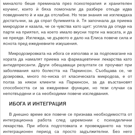
миналото беше преминала през психотерапия и хранителен
коучинг, които ѝ бяха помогнали да разбере откъде идва
поведението ѝ и как да отслабне. Но тези знания не изглеждаха
достатъчни, за да спрат булимията ѝ. Тя започнала да приема
микродози и казала, че се чувства като щит: успяла да отиде на
парти на приятел, на което имало вкусни торти на масата, и да
не преяде. Изглежда, че дървото е дало на Елиса повече сила и
яснота пред ежедневните изкушения.
Микродозировката на ибога се използва и за подпомагане на
хората да намалят приема на фармацевтични лекарства като
антидепресанти. Други обещаващи резултати се проучват при
заболявания като болестта на Паркинсон. Съобщава се, че
дозировка, много по-ниска от класическата микродоза, е от
полза за някои клиенти на Паркинсон, за да възстановят
способността си за ежедневни функции, но тези случаи са
непотвърдени и са необходими повече изследвания.
ИБОГА И ИНТЕГРАЦИЯ
В днешно време все повече се признава необходимостта от
интеграционна работа след церемонии с психеделични
лекарства. При ибога подготовката и провеждането на този
интеграционен период са просто задължителни. Без него