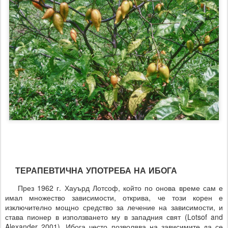
ТЕРАПЕВТИЧНА УПОТРЕБА НА ИБОГА
През 1962 г. Хауърд Лотсоф, който по онова време сам е
имал множество зависимости, открива, че този корен е
изключително мощно средство за лечение на зависимости, и
става пионер в използването му в западния свят (Lotsof and
Alexander 2001). Ибога често позволява на зависимите да се