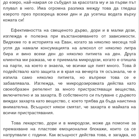
до езеро, най-накрая се събудил за красотата му и за първи път
плувал в него. Има огромна разлика между това да гледаш
езерото през прозореца всеки ден и да усетиш водата върху
кожата си!
Ефективността на свещеното дърво, дори и в малки дози,
изглежда е полезна при възстановяването от зависимости.
Видяхме го в историята на Еван, когато за няколко месеца той
успя да намали консумацията на алкохол от няколко литра
бира и вино всеки ден до няколко питиета на ден. Друга
клиентка ми разказа, че е приемала микродози, когато е отишла
на парти, на което е знаела, че всички ще пият много. Това й
подействало като защита и в края на вечерта тя осъзнала, че е
изпила само няколко питиета, но въпреки това се е
забавлявала. Изглежда, че микродозировката действа като
своеобразен репелент за много пристрастяващи вещества,
включително и за захарта. В собственото си пътуване с дървото
виждах захарта като вещество, с което трябва да бъда наистина
внимателна. Всъщност някои смятат, че захарта е майката на
всички пристрастявания.
Това лекарство, дори и в микродози, може да помогне за
премахване на пластове емоционални блокажи, които са се
натрупвали с години. Как всъщност действа това, е загадка, но