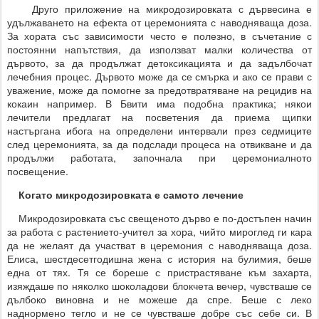
Друго приложение на микродозировката с дървесина е
удължаването на ефекта от церемонията с наводняваща доза.
За хората със зависимости често е полезно, в съчетание с
постоянни напътствия, да използват малки количества от
дървото, за да продължат детоксикацията и да задълбочат
лечебния процес. Дървото може да се смърка и ако се прави с
уважение, може да помогне за предотвратяване на рецидив на
кокаин например. В Бвити има подобна практика; някои
лечители предлагат на посветения да приема щипки
настъргана ибога на определени интервали през седмиците
след церемонията, за да подслади процеса на отвикване и да
продължи работата, започнала при церемониалното
посвещение.
Когато микродозировката е самото лечение
Микродозировката със свещеното дърво е по-достъпен начин
за работа с растението-учител за хора, чийто мироглед ги кара
да не желаят да участват в церемония с наводняваща доза.
Елиса, шестдесетгодишна жена с история на булимия, беше
една от тях. Тя се бореше с пристрастяване към захарта,
изяждаше по няколко шоколадови блокчета вечер, чувстваше се
дълбоко виновна и не можеше да спре. Беше с леко
наднормено тегло и не се чувстваше добре със себе си. В