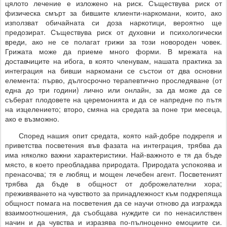
цялото лечение е изложено на риск. Съществува риск от
физическа смърт за бившите клиенти-наркомани, които, ако
използват обичайната си доза наркотици, вероятно ще
предозират. Съществува риск от духовни и психологически
вреди, ако не се полагат грижи за този новороден човек.
Грижата може да приеме много форми. В мрежата на
доставчиците на ибога, в която членувам, нашата практика за
интеграция на бивши наркомани се състои от два основни
елемента: първо, дългосрочно терапевтично проследяване (от
една до три години) лично или онлайн, за да може да се
съберат плодовете на церемонията и да се напредне по пътя
на изцелението; второ, смяна на средата за поне три месеца,
ако е възможно.
Според нашия опит средата, която най-добре подкрепя и
приветства посветения във фазата на интеграция, трябва да
има няколко важни характеристики. Най-важното е тя да бъде
място, в което преобладава природата. Природата успокоява и
пренасочва; тя е любящ и мощен лечебен агент. Посветеният
трябва да бъде в общност от доброжелателни хора;
преживяването на чувството за принадлежност към подкрепяща
общност помага на посветения да се научи отново да изгражда
взаимоотношения, да съобщава нуждите си по ненасилствен
начин и да чувства и изразява по-пълноценно емоциите си.