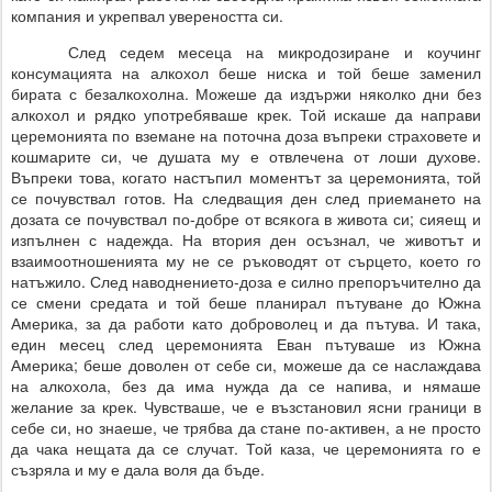
компания и укрепвал увереността си.
След седем месеца на микродозиране и коучинг
консумацията на алкохол беше ниска и той беше заменил
бирата с безалкохолна. Можеше да издържи няколко дни без
алкохол и рядко употребяваше крек. Той искаше да направи
церемонията по вземане на поточна доза въпреки страховете и
кошмарите си, че душата му е отвлечена от лоши духове.
Въпреки това, когато настъпил моментът за церемонията, той
се почувствал готов. На следващия ден след приемането на
дозата се почувствал по-добре от всякога в живота си; сияещ и
изпълнен с надежда. На втория ден осъзнал, че животът и
взаимоотношенията му не се ръководят от сърцето, което го
натъжило. След наводнението-доза е силно препоръчително да
се смени средата и той беше планирал пътуване до Южна
Америка, за да работи като доброволец и да пътува. И така,
един месец след церемонията Еван пътуваше из Южна
Америка; беше доволен от себе си, можеше да се наслаждава
на алкохола, без да има нужда да се напива, и нямаше
желание за крек. Чувстваше, че е възстановил ясни граници в
себе си, но знаеше, че трябва да стане по-активен, а не просто
да чака нещата да се случат. Той каза, че церемонията го е
съзряла и му е дала воля да бъде.