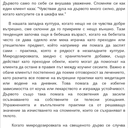
Дървото само по себе си внушава уважение. Спомням си как
един клиент каза: "Чувствам духа на дървото много силно, дори
когато капсулите са в шкафа ми."
В нашата западна култура, когато нещо не се чувства добре
вътрешно, сме склонни да го прикрием с нещо външно. Тази
тенденция започва още в бебешка възраст, когато на бебетата
често се дава одеяло или мека играчка като преходен или
утешителен предмет, който например им помага да заспят
сами - практика, която е рядкост в незападните култури.
Микродозировката, заедно с хранителните добавки, също
действат като преходни обекти, които могат да помогнат на
клиента да остане в правия път между коучинг сесиите. Важно е
обаче клиентът постепенно да поеме отговорност за лечението,
като разчита все повече на вътрешни практики като медитация
или водене на дневник. Това помага да се избегне
зависимостта от коуча или лекарството и изгражда устойчивост.
Дървото също така помага на посветения да засили
осъзнаването на собствените си телесни усещания.
Упражненията и въплътените практики са от решаващо
значение за изчистването на спомените, които се съхраняват в
тялото.
Когато микродозировката на свещеното дърво се случва