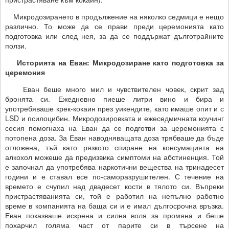
Микродозирането в продължение на няколко седмици е нещо
различно. То може да се прави преди церемонията като
подготовка или след нея, за да се поддържат дълготрайните
ползи.
Историята на Еван: Микродозиране като подготовка за
церемония
Еван беше много мил и чувствителен човек, скрит зад
бронята си. Ежедневно пиеше литри вино и бира и
употребяваше крек-кокаин през уикендите, като имаше опит и с
LSD и псилоцибин. Микродозировката и ежеседмичната коучинг
сесия помогнаха на Еван да се подготви за церемонията с
потопена доза. За Еван наводняващата доза трябваше да бъде
отложена, тъй като рязкото спиране на консумацията на
алкохол можеше да предизвика симптоми на абстиненция. Той
е започнал да употребява наркотични вещества на тринадесет
години и е ставал все по-саморазрушителен. С течение на
времето е счупил над двадесет кости в тялото си. Въпреки
пристрастяванията си, той е работил на непълно работно
време в компанията на баща си и е имал дългосрочна връзка.
Еван показваше искрена и силна воля за промяна и беше
похарчил голяма част от парите си в търсене на