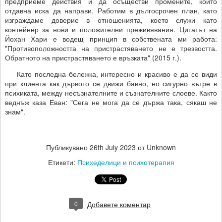
предприеме действия и да осъществи промените, които
отдавна иска да направи. Работим в дългосрочен план, като
изграждаме доверие в отношенията, което служи като
контейнер за нови и положителни преживявания. Цитатът на
Йохан Хари е водещ принцип в собствената ми работа:
"Противоположността на пристрастяването не е трезвостта.
Обратното на пристрастяването е връзката" (2015 г.).
Като последна бележка, интересно и красиво е да се види
при клиента как дървото се движи бавно, но сигурно вътре в
психиката, между несъзнателните и съзнателните слоеве. Както
веднъж каза Еван: "Сега не мога да се държа така, сякаш не
знам".
Публикувано
26th July 2023
от Unknown
Етикети:
Психеделици и психотерапия
0
Добавете коментар