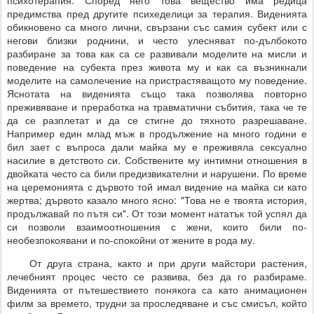
предимства пред другите психеделици за терапия. Виденията
обикновено са много лични, свързани със самия субект или с
негови близки роднини, и често улесняват по-дълбокото
разбиране за това как са се развивали моделите на мисли и
поведение на субекта през живота му и как са възникнали
моделите на самолечение на пристрастяващото му поведение.
Яснотата на виденията също така позволява повторно
преживяване и преработка на травматични събития, така че те
да се разплетат и да се стигне до тяхното разрешаване.
Например един млад мъж в продължение на много години е
бил зает с въпроса дали майка му е преживяла сексуално
насилие в детството си. Собствените му интимни отношения в
двойката често са били предизвикателни и нарушени. По време
на церемонията с дървото той имал видение на майка си като
жертва; дървото казало много ясно: "Това не е твоята история,
продължавай по пътя си". От този момент нататък той успял да
си позволи взаимоотношения с жени, които били по-
необезпокоявани и по-спокойни от жените в рода му.
От друга страна, както и при други майстори растения,
лечебният процес често се развива, без да го разбираме.
Виденията от пътешествието понякога са като анимационен
филм за времето, трудни за проследяване и със смисъл, който