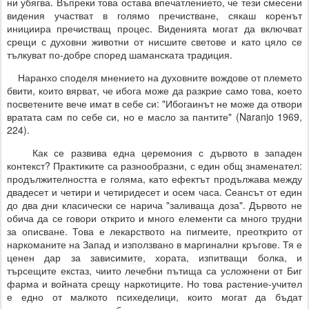
ни убягва. Въпреки това остава впечатлението, че тези смесени
видения участват в голямо пречистване, сякаш коренът
инициира пречистващ процес. Виденията могат да включват
срещи с духовни животни от нисшите светове и като цяло се
тълкуват по-добре според шаманската традиция.
Наранхо споделя мнението на духовните вождове от племето
бвити, които вярват, че ибога може да разкрие само това, което
посветените вече имат в себе си: "Ибогаинът не може да отвори
вратата сам по себе си, но е масло за пантите" (Naranjo 1969,
224).
Как се развива една церемония с дървото в западен
контекст? Практиките са разнообразни, с един общ знаменател:
продължителността е голяма, като ефектът продължава между
двадесет и четири и четиридесет и осем часа. Сеансът от един
до два дни класически се нарича "заливаща доза". Дървото не
обича да се говори открито и много елементи са много трудни
за описване. Това е лекарството на пигмеите, преоткрито от
наркоманите на Запад и използвано в маргинални кръгове. Тя е
ценен дар за зависимите, хората, изпитващи болка, и
търсещите екстаз, чиито лечебни пътища са усложнени от Биг
фарма и войната срещу наркотиците. Но това растение-учител
е едно от малкото психеделици, които могат да бъдат