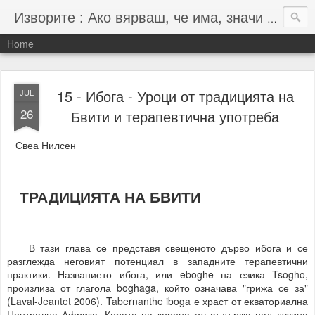
Изворите : Ако вярваш, че има, значи има :-)
Home
15 - Ибога - Уроци от традицията на
JUL
26
Бвити и терапевтична употреба
Свеа Нилсен
ТРАДИЦИЯТА НА БВИТИ
В тази глава се представя свещеното дърво ибога и се
разглежда неговият потенциал в западните терапевтични
практики. Названието ибога, или eboghe на езика Tsogho,
произлиза от глагола boghaga, който означава "грижа се за"
(Laval-Jeantet 2006). Tabernanthe iboga е храст от екваториална
Централна Африка. Кората на корена му съдържа над дузина