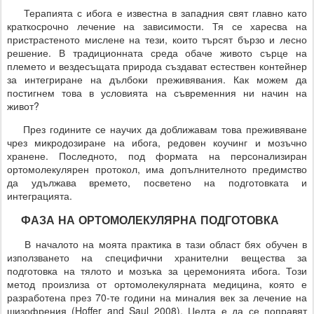
Терапията с ибога е известна в западния свят главно като
краткосрочно лечение на зависимости. Тя се харесва на
пристрастеното мислене на тези, които търсят бързо и лесно
решение. В традиционната среда обаче живото сърце на
племето и вездесъщата природа създават естествен контейнер
за интегриране на дълбоки преживявания. Как можем да
постигнем това в условията на съвременния ни начин на
живот?
През годините се научих да доближавам това преживяване
чрез микродозиране на ибога, редовен коучинг и мозъчно
хранене. Последното, под формата на персонализиран
ортомолекулярен протокол, има допълнителното предимство
да удължава времето, посветено на подготовката и
интеграцията.
ФАЗА НА ОРТОМОЛЕКУЛЯРНА ПОДГОТОВКА
В началото на моята практика в тази област бях обучен в
използването на специфични хранителни вещества за
подготовка на тялото и мозъка за церемонията ибога. Този
метод произлиза от ортомолекулярната медицина, която е
разработена през 70-те години на миналия век за лечение на
шизофрения (Hoffer and Saul 2008). Целта е да се поправят