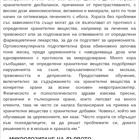
хранителните дисбаланси, причинени от пристрастяването, с
високи дози аминокиселини, витамини и минерали, като по този
начин се оптимизира лечението с ибога. Хората без проблеми
със зависимостта също могат да се възползват от протокол с
определени хранителни вещества, например за лечение на
тревожност или за подпомагане на отвикването от определени
фармацевтични лекарства, за да се подготвят за церемонията.
Ортомолекулярната подготвителна фаза обикновено започва
поне месец преди церемонията с наводняваща доза или
едновременно с протокола за микродозиране. Много хора
съобщават, че определени хранителни вещества подобряват
нарушенията на съня, свръхактивността на мозъка,
тревожността и депресията. Предоставяме обучение,
включително за съдържанието на хранителни вещества в
конкретни храни за всеки основен невротрансмитер.
Физическото и психологическото здраве изисква пресни,
органични и пълноценни храни, които липсват на много
клиенти, така че често се налага балансиране на приема на
хранителни вещества с хранителни добавки. Човекът, който ме
обучаваше за церемониите, ми каза: "Често хората се обръщат
към психеделиците, за да решат проблемите си, докато
решението е в мозъка и храната им."
МИКРОДОЗИРАНЕ НА ДЪРВОТО