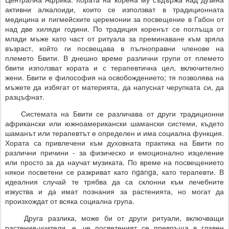
активни алкалоиди, които се използват в традиционната
медицина и пигмейските церемонии за посвещение в Габон от
над две хиляди години. По традиция коренът се поглъща от
млади мъже като част от ритуала за преминаване към зряла
възраст, който ги посвещава в пълноправни членове на
племето Бвити. В днешно време различни групи от племето
бвити използват кората и с терапевтична цел, включително
жени. Бвити е философия на освобождението; тя позволява на
мъжете да избягат от материята, да напуснат черупката си, да
разцъфнат.
Системата на Бвити се различава от други традиционни
африкански или южноамерикански шамански системи, където
шаманът или терапевтът е определен и има социална функция.
Хората са привлечени към духовната практика на Бвити по
различни причини - за физическо и емоционално изцеление
или просто за да научат музиката. По време на посвещението
някои посветени се разкриват като nganga, като терапевти. В
идеалния случай те трябва да са склонни към лечебните
изкуства и да имат познания за растенията, но могат да
произхождат от всяка социална група.
Друга разлика, може би от други ритуали, включващи
растения-учители, е, че посветеният се превръща в главен