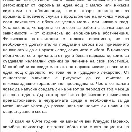
детоксикират от хероина за една нощ с малко или никакви
симптоми на абстиненция, което отваря възможност за
промяна. В повечето случаи в продължение на няколко месеца
след лечението с ибога се усеща малък или никакъв глад.
Установено е, че коренът е полезен за работа с всички видове
зависимости - от физическа до емоционална абстиненция.
Физическата детоксикация е толкова ефективна, че са
необходими допълнителни предпазни мерки при приемането
на какъвто и да е наркотик след лечението с ибога. В началото
ибога често се е прилагала от групи бивши наркомани, които са
създавали нелегални клиники за лечение на свои връстници.
Многобройни са свидетелствата на наркозависими, спасени от
една нощ с дървото, но това не е чудодейно лекарство. От
съществено значение е ритуалът да се съчетае с
няколкогодишно терапевтично проследяване. Често се налага
човек да напусне средата си на живот за период от три месеца
до една година. Дървото предизвиква физическо и психическо
пренастройване, а неутралната среда е необходима, за да
може новият човек да развие напълно новите си начини на
съществуване в света.
В края на 60-те години на миналия век Клаудио Наранхо,
чилийски психиатър, използва ибога при много пациенти на
психотерапия. Според него това вещество има редица