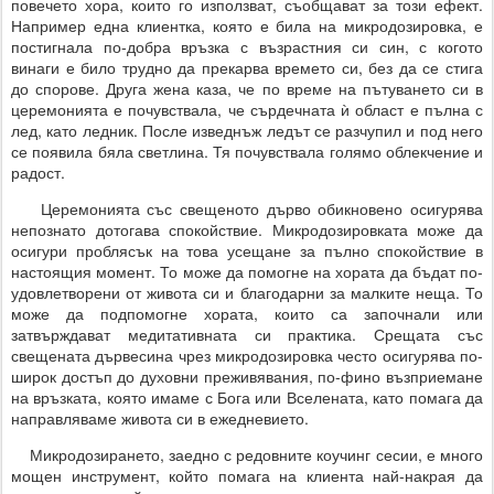
повечето хора, които го използват, съобщават за този ефект.
Например една клиентка, която е била на микродозировка, е
постигнала по-добра връзка с възрастния си син, с когото
винаги е било трудно да прекарва времето си, без да се стига
до спорове. Друга жена каза, че по време на пътуването си в
церемонията е почувствала, че сърдечната ѝ област е пълна с
лед, като ледник. После изведнъж ледът се разчупил и под него
се появила бяла светлина. Тя почувствала голямо облекчение и
радост.
Церемонията със свещеното дърво обикновено осигурява
непознато дотогава спокойствие. Микродозировката може да
осигури проблясък на това усещане за пълно спокойствие в
настоящия момент. То може да помогне на хората да бъдат по-
удовлетворени от живота си и благодарни за малките неща. То
може да подпомогне хората, които са започнали или
затвърждават медитативната си практика. Срещата със
свещената дървесина чрез микродозировка често осигурява по-
широк достъп до духовни преживявания, по-фино възприемане
на връзката, която имаме с Бога или Вселената, като помага да
направляваме живота си в ежедневието.
Микродозирането, заедно с редовните коучинг сесии, е много
мощен инструмент, който помага на клиента най-накрая да