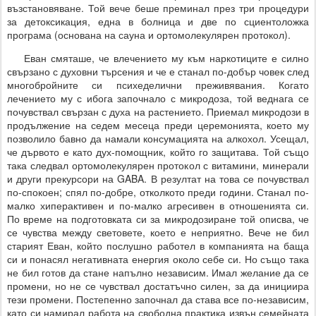
възстановяване. Той вече беше преминал през три процедури
за детоксикация, една в болница и две по сциентоложка
програма (основана на сауна и ортомолекулярен протокол).
Еван смяташе, че влечението му към наркотиците е силно
свързано с духовни търсения и че е станал по-добър човек след
многобройните си психеделични преживявания. Когато
лечението му с ибога започнало с микродоза, той веднага се
почувствал свързан с духа на растението. Приемал микродози в
продължение на седем месеца преди церемонията, което му
позволило бавно да намали консумацията на алкохол. Усещал,
че дървото е като дух-помощник, който го защитава. Той също
така следвал ортомолекулярен протокол с витамини, минерали
и други прекурсори на GABA. В резултат на това се почувствал
по-спокоен; спял по-добре, отколкото преди години. Станал по-
малко хиперактивен и по-малко агресивен в отношенията си.
По време на подготовката си за микродозиране той описва, че
се чувства между световете, което е неприятно. Вече не бил
старият Еван, който послушно работел в компанията на баща
си и понасял негативната енергия около себе си. Но също така
не бил готов да стане напълно независим. Имал желание да се
промени, но не се чувствал достатъчно силен, за да инициира
тези промени. Постепенно започнал да става все по-независим,
като си намирал работа на свободна практика извън семейната