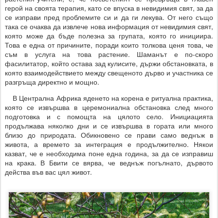
герой на своята терапия, като се впуска в невидимия свят, за да
се изправи пред проблемите си и да ги лекува. От него също
така се очаква да извлече нова информация от невидимия свят,
която може да бъде полезна за групата, която го инициира.
Това е една от причините, поради които толкова ценя това, че
съм в услуга на това растение. Шаманът е по-скоро
фасилитатор, който остава зад кулисите, държи обстановката, в
която взаимодействието между свещеното дърво и участника се
разгръща директно и мощно.
В Централна Африка яденето на корена е ритуална практика,
която се извършва в церемониална обстановка след много
подготовка и с помощта на цялото село. Инициацията
продължава няколко дни и се извършва в гората или много
близо до природата. Обикновено се прави само веднъж в
живота, а времето за интеграция е продължително. Някои
казват, че е необходима поне една година, за да се изправиш
на крака. В Бвити се вярва, че веднъж погълнато, дървото
действа във вас цял живот.