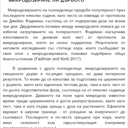
Микродозирането на психеделици придоби популярност през
последните няколко години, като често се извежда от протокола
на Джеймс Фадиман, състоящ се от подпрагова доза на всеки
три дни. Двудневната почивка между микродозите помага да се
избегне натрупването на толерантност. Фадиман насърчава
използването на дневник като част от протокола за
микродозиране, което аз силно подкрепям. Резултатите от
неговите изследвания със стотици хора, които съобщават за
своя опит с микродозировката, показват подобрено общо
благосъстояние (Fadiman and Korb 2017).
В сравнение с други психеделици, микродозирането на
свещеното дърво е по-рядко срещано, но дава интересни
резултати. То може да се използва за подготовка на церемония
с дървото, както като единична тестова доза, така и като част от
по-дълга подготвителна фаза, състояща се от няколко седмици
микродозиране. Даването на поне една микродоза известно
време преди церемонията е доста разпространено, както като
тест, така и като първа среща с духа на растението. Ефектите
варират в широки граници - от усещане за енергичност до
сънливост. Последното е по-често срещано при хора, които
имат склонност към свръхстимулация (например
пристрастяване към кокаин).