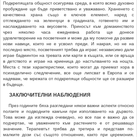
Подкрепящата общност осигурява среда, в която всяко духовно
пробуждане ще бъде приветствано и уважавано. Храненето с
качествена храна също е ключов елемент, наред с
отглеждането на зеленчуци в градината, готвенето им и
наслаждаването на вкусовете. Приносът към домакинството
чрез няколко часа ежедневна работа ще донесе
удовлетворение на посветения и може да му помогне да развие
нови навици, които не е усвоил преди. И накрая, но не на
последно място, посветеният трябва да играе: независимо дали
играе бадминтон на тревата или карти в къщата, или се връща
в детството и играе на криеница до настъпването на нощта.
Места с тези характеристики, които могат да приемат хора в
психеделично следлечение, все още липсват в Европа и се
надявам, че мрежата от подкрепящи общности ще се разшири
в бъдеще.
ЗАКЛЮЧИТЕЛНИ НАБЛЮДЕНИЯ
През годините бяха разгледани някои важни аспекти относно
ползите и подводните камъни при използването на дървото.
Това може да изглежда очевидно, но все пак е важно да се
подчертае, че уважението към растението е от решаващо
значение. Терапевтът трябва да третира и представя по-
малките дози със същото отношение, както при церемония.