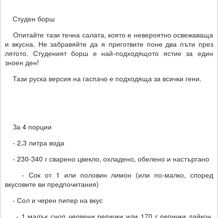
Студен борш
Опитайте тази течна салата, която е невероятно освежаваща
и вкусна. Не забравяйте да я приготвите поне два пъти през
лятото. Студеният борш е най-подходящото ястие за един
зноен ден!
Тази руска версия на гаспачо е подходяща за всички гени.
За 4 порции
- 2,3 литра вода
- 230-340 г сварено цвекло, охладено, обелено и настъргано
- Сок от 1 или половин лимон (или по-малко, според
вкусовите ви предпочитания)
- Сол и черен пипер на вкус
- 1 малък сноп червени репички или 170 г репички дайкон.