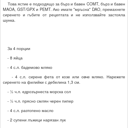
Това ястие е подходящо за бърз и бавен COMT, бърз и бавен
MAOA, GST/GPX и PEMT. Ако имате "мръсна" DAO, премахнете
сиренето и гъбите от рецептата и не използвайте застояла
шунка.
За 4 порции
- 8 яйца
- 4 с.л. бадемово мляко
- 4 с.л. сирене фета от козе или овче мляко. Нарежете
сиренето на филийки с дебелина 1,3 см.
- ½ ч.л. едрозърнеста морска сол
- ½ ч.л. прясно смлян черен пипер
- 4 с.л. разтопено масло
- 2 супени лъжици нарязан лук