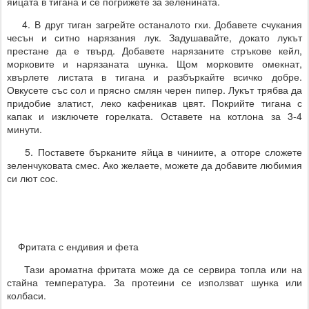
яйцата в тигана и се погрижете за зеленината.
4. В друг тиган загрейте останалото гхи. Добавете счукания
чесън и ситно нарязания лук. Задушавайте, докато лукът
престане да е твърд. Добавете нарязаните стръкове кейл,
морковите и нарязаната шунка. Щом морковите омекнат,
хвърлете листата в тигана и разбъркайте всичко добре.
Овкусете със сол и прясно смлян черен пипер. Лукът трябва да
придобие златист, леко кафеникав цвят. Покрийте тигана с
капак и изключете горелката. Оставете на котлона за 3-4
минути.
5. Поставете бърканите яйца в чиниите, а отгоре сложете
зеленчуковата смес. Ако желаете, можете да добавите любимия
си лют сос.
Фритата с ендивия и фета
Тази ароматна фритата може да се сервира топла или на
стайна температура. За протеини се използват шунка или
колбаси.