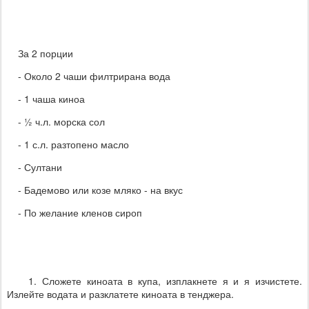
За 2 порции
- Около 2 чаши филтрирана вода
- 1 чаша киноа
- ½ ч.л. морска сол
- 1 с.л. разтопено масло
- Султани
- Бадемово или козе мляко - на вкус
- По желание кленов сироп
1. Сложете киноата в купа, изплакнете я и я изчистете.
Излейте водата и разклатете киноата в тенджера.