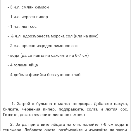
- 3 ч.л. смлян кимион
- 1 ч.л. червен пипер
- 1 ч.л. лют сос
- ½ ч.л. едрозърнеста морска сол (или на вкус)
- 2 с.л. прясно изцеден лимонов сок
- вода (да се напълни саксията на 6-7 см)
- 4 големи яйца
- 4 дебели филийки безглутенов хляб
1. Загрейте бульона в малка тенджера. Добавете нахута,
билките, червения пипер, подправките, солта и лютия сос.
Гответе, докато зелените листа потъмнеят.
2. За да приготвите яйцата на очи, налейте 7-8 см вода в
тенджера. Добавете оцета, разбъркайте и изчакайте да заври.