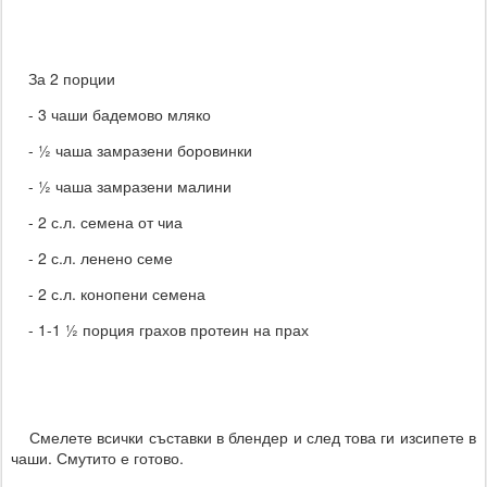
За 2 порции
- 3 чаши бадемово мляко
- ½ чаша замразени боровинки
- ½ чаша замразени малини
- 2 с.л. семена от чиа
- 2 с.л. ленено семе
- 2 с.л. конопени семена
- 1-1 ½ порция грахов протеин на прах
Смелете всички съставки в блендер и след това ги изсипете в
чаши. Смутито е готово.