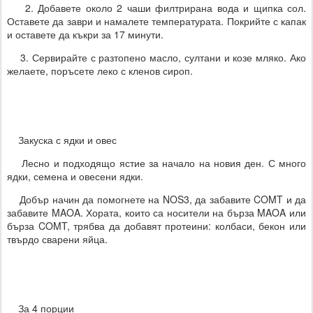
2. Добавете около 2 чаши филтрирана вода и щипка сол.
Оставете да заври и намалете температурата. Покрийте с капак
и оставете да къкри за 17 минути.
3. Сервирайте с разтопено масло, султани и козе мляко. Ако
желаете, поръсете леко с кленов сироп.
Закуска с ядки и овес
Лесно и подходящо ястие за начало на новия ден. С много
ядки, семена и овесени ядки.
Добър начин да помогнете на NOS3, да забавите COMT и да
забавите MAOA. Хората, които са носители на бърза MAOA или
бърза COMT, трябва да добавят протеини: колбаси, бекон или
твърдо сварени яйца.
За 4 порции