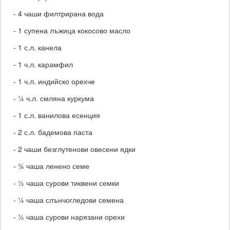
- 4 чаши филтрирана вода
- 1 супена лъжица кокосово масло
- 1 с.л. канела
- 1 ч.л. карамфил
- 1 ч.л. индийско орехче
- ¼ ч.л. смляна куркума
- 1 с.л. ванилова есенция
- 2 с.л. бадемова паста
- 2 чаши безглутенови овесени ядки
- ¾ чаша ленено семе
- ½ чаша сурови тиквени семки
- ¼ чаша слънчогледови семена
- ½ чаша сурови нарязани орехи