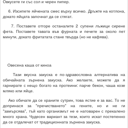
Овкусете ги със сол и черен пипер.
6. Изсипете яйчената смес върху всичко. Дръжте на котлона,
докато яйцата започнат да се стягат.
7. Поставете отгоре останалите 2 супени лъжици сирене
фета. Поставете тавата във фурната и печете за около пет
минути, докато фритатата стане твърда (но не кафява).
Овесена каша от киноа
Тази вкусна закуска е по-здравословна алтернатива на
обичайната зърнена закуска. Ако желаете, можете да я
гарнирате с нещо богато на протеини: парче бекон, чаша козе
мляко или яйце.
Ако обичате да се храните сутрин, това ястие е за вас. То не
допринася за "пречистването" на гените, но и не ги
"замърсява", тъй като организмът не е натоварен с прекалено
много храна. Чудесен вариант за тези, които искат постепенно
да се отдалечат от традиционната зърнена закуска.