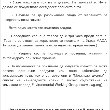
- Яжте максимум три пъти дневно. Не закусвайте. Яжте,
докато се почувствате осемдесет процента сити.
- Научете се да различавате глада от желанието за
нездравословни закуски.
- Яжте само когато сте наистина гладни.
- Последното хранене трябва да е три часа преди лягане.
(Това не се отнася за хора, които са носители на бърза МАОА.
Те могат да хапнат малка закуска един час преди лягане.)
- Уверете се, че получавате протеини, мазнини и
въглехидрати при всяко хранене.
- По възможност се опитвайте да купувате колкото се може
повече органични продукти или поне избягвайте да
консумирате тези, които са включени в "Мръсната дузина" -
списък на най-вредните храни с високо съдържание на
химикали според Environmental Working Group (www.ewg.org).