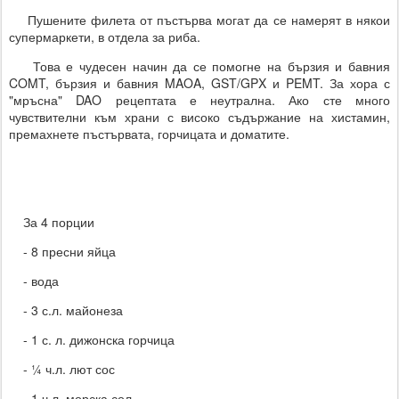
Пушените филета от пъстърва могат да се намерят в някои
супермаркети, в отдела за риба.
Това е чудесен начин да се помогне на бързия и бавния
COMT, бързия и бавния MAOA, GST/GPX и PEMT. За хора с
"мръсна" DAO рецептата е неутрална. Ако сте много
чувствителни към храни с високо съдържание на хистамин,
премахнете пъстървата, горчицата и доматите.
За 4 порции
- 8 пресни яйца
- вода
- 3 с.л. майонеза
- 1 с. л. дижонска горчица
- ¼ ч.л. лют сос
- 1 ч.л. морска сол