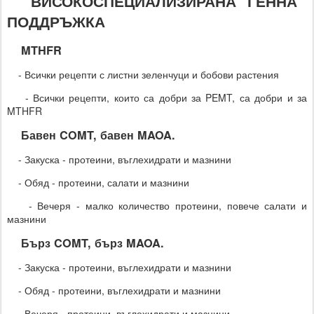
"ВИСОКОСПЕЦИАЛИЗИРАНА" ГЕННА
ПОДДРЪЖКА
MTHFR
- Всички рецепти с листни зеленчуци и бобови растения
- Всички рецепти, които са добри за PEMT, са добри и за
MTHFR
Бавен COMT, бавен MAOA.
- Закуска - протеини, въглехидрати и мазнини
- Обяд - протеини, салати и мазнини
- Вечеря - малко количество протеини, повече салати и
мазнини
Бърз COMT, бърз MAOA.
- Закуска - протеини, въглехидрати и мазнини
- Обяд - протеини, въглехидрати и мазнини
- Вечеря - протеини, въглехидрати и мазнини