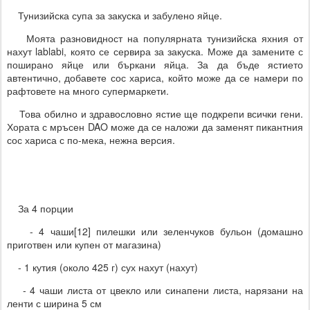
Тунизийска супа за закуска и забулено яйце.
Моята разновидност на популярната тунизийска яхния от
нахут lablabi, която се сервира за закуска. Може да замените с
поширано яйце или бъркани яйца. За да бъде ястието
автентично, добавете сос хариса, който може да се намери по
рафтовете на много супермаркети.
Това обилно и здравословно ястие ще подкрепи всички гени.
Хората с мръсен DAO може да се наложи да заменят пикантния
сос хариса с по-мека, нежна версия.
За 4 порции
- 4 чаши[12] пилешки или зеленчуков бульон (домашно
приготвен или купен от магазина)
- 1 кутия (около 425 г) сух нахут (нахут)
- 4 чаши листа от цвекло или синапени листа, нарязани на
ленти с ширина 5 см