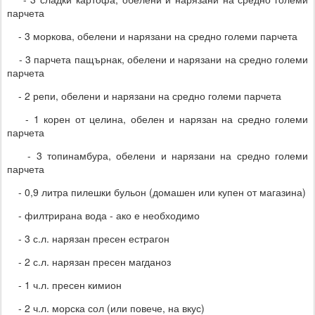
парчета
- 3 моркова, обелени и нарязани на средно големи парчета
- 3 парчета пащърнак, обелени и нарязани на средно големи
парчета
- 2 репи, обелени и нарязани на средно големи парчета
- 1 корен от целина, обелен и нарязан на средно големи
парчета
- 3 топинамбура, обелени и нарязани на средно големи
парчета
- 0,9 литра пилешки бульон (домашен или купен от магазина)
- филтрирана вода - ако е необходимо
- 3 с.л. нарязан пресен естрагон
- 2 с.л. нарязан пресен магданоз
- 1 ч.л. пресен кимион
- 2 ч.л. морска сол (или повече, на вкус)