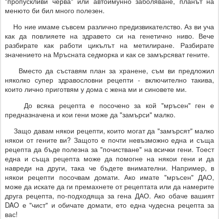
"пропускливи черва" или автоимунно заболяване, планът на
менюто би бил много полезен.
Но ние имаме съвсем различно предизвикателство. Аз ви уча
как да повлияете на здравето си на генетично ниво. Вече
разбирате как работи цикълът на метилиране. Разбирате
значението на Мръсната седморка и как се замърсяват гените.
Вместо да съставям план за хранене, съм ви предложил
няколко супер здравословни рецепти - включително такива,
които лично приготвям у дома с жена ми и синовете ми.
До всяка рецепта е посочено за кой "мръсен" ген е
предназначена и кои гени може да "замърси" малко.
Защо давам някои рецепти, които могат да "замърсят" малко
някои от гените ви? Защото е почти невъзможно една и съща
рецепта да бъде полезна за "почистване" на всички гени. Тоест
една и съща рецепта може да помогне на някои гени и да
навреди на други, така че бъдете внимателни. Например, в
някои рецепти посочвам домати. Ако имате "мръсен" ДАО,
може да искате да ги премахнете от рецептата или да намерите
друга рецепта, по-подходяща за гена ДАО. Ако обаче вашият
DAO е "чист" и обичате домати, ето една чудесна рецепта за
вас!