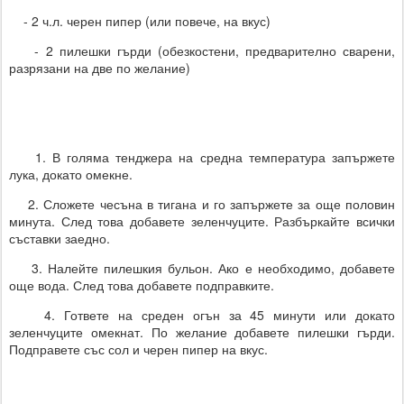
- 2 ч.л. черен пипер (или повече, на вкус)
- 2 пилешки гърди (обезкостени, предварително сварени,
разрязани на две по желание)
1. В голяма тенджера на средна температура запържете
лука, докато омекне.
2. Сложете чесъна в тигана и го запържете за още половин
минута. След това добавете зеленчуците. Разбъркайте всички
съставки заедно.
3. Налейте пилешкия бульон. Ако е необходимо, добавете
още вода. След това добавете подправките.
4. Гответе на среден огън за 45 минути или докато
зеленчуците омекнат. По желание добавете пилешки гърди.
Подправете със сол и черен пипер на вкус.