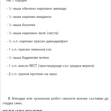
- ½ чаша обелено нарязано авокадо
- ½ чаша нарязан магданоз
- ¼ чаша босилек
- ½ чаша нарязано зеле (листа)
- ½ ч.л. нарязан пресен джинджифил
- 1 ч.л. пресен лимонов сок
- ½ чаша бадемово мляко
- 1 ч.л. масло MCT (триглицериди със средна верига)
- 2 с.л. грахов протеин на прах
В блендер или кухненски робот смесете всички съставки до
гладка смес.