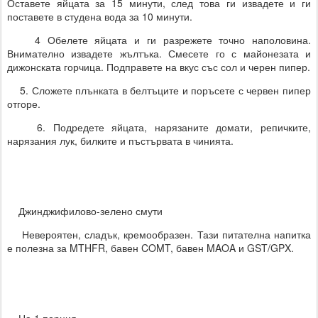
Оставете яйцата за 15 минути, след това ги извадете и ги
поставете в студена вода за 10 минути.
4 Обелете яйцата и ги разрежете точно наполовина.
Внимателно извадете жълтъка. Смесете го с майонезата и
дижонската горчица. Подправете на вкус със сол и черен пипер.
5. Сложете плънката в белтъците и поръсете с червен пипер
отгоре.
6. Подредете яйцата, нарязаните домати, репичките,
нарязания лук, билките и пъстървата в чинията.
Джинджифилово-зелено смути
Невероятен, сладък, кремообразен. Тази питателна напитка
е полезна за MTHFR, бавен COMT, бавен MAOA и GST/GPX.
На 1 порция