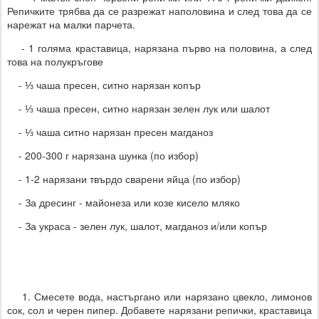
Репичките трябва да се разрежат наполовина и след това да се
нарежат на малки парчета.
- 1 голяма краставица, нарязана първо на половина, а след
това на полукръгове
- ⅓ чаша пресен, ситно нарязан копър
- ⅓ чаша пресен, ситно нарязан зелен лук или шалот
- ⅓ чаша ситно нарязан пресен магданоз
- 200-300 г нарязана шунка (по избор)
- 1-2 нарязани твърдо сварени яйца (по избор)
- За дресинг - майонеза или козе кисело мляко
- За украса - зелен лук, шалот, магданоз и/или копър
1. Смесете вода, настъргано или нарязано цвекло, лимонов
сок, сол и черен пипер. Добавете нарязани репички, краставица