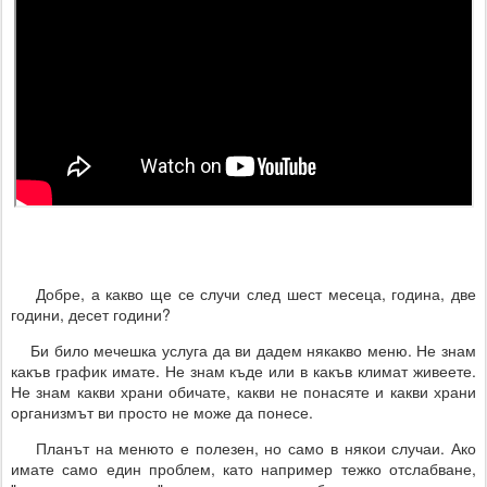
Добре, а какво ще се случи след шест месеца, година, две
години, десет години?
Би било мечешка услуга да ви дадем някакво меню. Не знам
какъв график имате. Не знам къде или в какъв климат живеете.
Не знам какви храни обичате, какви не понасяте и какви храни
организмът ви просто не може да понесе.
Планът на менюто е полезен, но само в някои случаи. Ако
имате само един проблем, като например тежко отслабване,