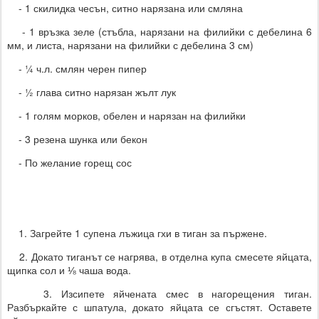
- 1 скилидка чесън, ситно нарязана или смляна
- 1 връзка зеле (стъбла, нарязани на филийки с дебелина 6
мм, и листа, нарязани на филийки с дебелина 3 см)
- ¼ ч.л. смлян черен пипер
- ½ глава ситно нарязан жълт лук
- 1 голям морков, обелен и нарязан на филийки
- 3 резена шунка или бекон
- По желание горещ сос
1. Загрейте 1 супена лъжица гхи в тиган за пържене.
2. Докато тиганът се нагрява, в отделна купа смесете яйцата,
щипка сол и ⅛ чаша вода.
3. Изсипете яйчената смес в нагорещения тиган.
Разбъркайте с шпатула, докато яйцата се сгъстят. Оставете