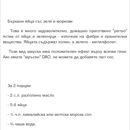
Бъркани яйца със зеле и моркови
Това е много задоволително, домашно приготвено "уютно"
ястие от яйца и зеленчуци - източник на фибри и хранителни
вещества. Яйцата съдържат холин, а зелето - метилфолат.
Този вид закуска има положителен ефект върху всички гени.
Ако имате "мръсен" DAO, не можете да добавяте лют сос.
За 2 порции
- 2 с.л. разтопено масло
- 5-6 яйца
- ½ ч.л. хималайска или келтска морска сол
- ⅛ чаша вода.