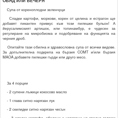
ОБЯД ИЛИ ВЕЧЕРЯ
Супа от кореноплодни зеленчуци
Сладки картофи, моркови, корен от целина и естрагон ще
добавят пикантен привкус към този пилешки бульон! А
йерусалимският артишок, или топинамбур, е чудесен за
регулиране на микробиома и подобряване на функцията на
черния дроб.
Опитайте тази обилна и здравословна супа от всички видове.
За допълнителна подкрепа на бързия COMT и/или бързия
MAOA добавете пилешки гърди или друго месо.
За 4 порции
- 2 супени лъжици кокосово масло
- 1 глава ситно нарязан лук
- 2 скилидки ситно нарязан чесън
- 3 сладки картофа, обелени и нарязани на средно големи