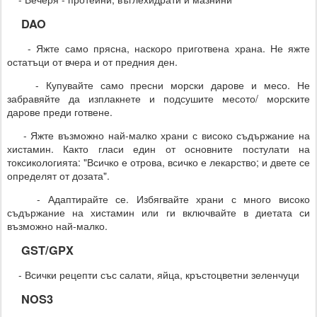
DAO
- Яжте само прясна, наскоро приготвена храна. Не яжте
остатъци от вчера и от предния ден.
- Купувайте само пресни морски дарове и месо. Не
забравяйте да изплакнете и подсушите месото/ морските
дарове преди готвене.
- Яжте възможно най-малко храни с високо съдържание на
хистамин. Както гласи един от основните постулати на
токсикологията: "Всичко е отрова, всичко е лекарство; и двете се
определят от дозата".
- Адаптирайте се. Избягвайте храни с много високо
съдържание на хистамин или ги включвайте в диетата си
възможно най-малко.
GST/GPX
- Всички рецепти със салати, яйца, кръстоцветни зеленчуци
NOS3