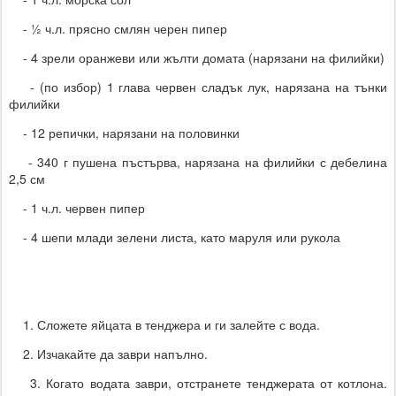
- ½ ч.л. прясно смлян черен пипер
- 4 зрели оранжеви или жълти домата (нарязани на филийки)
- (по избор) 1 глава червен сладък лук, нарязана на тънки
филийки
- 12 репички, нарязани на половинки
- 340 г пушена пъстърва, нарязана на филийки с дебелина
2,5 см
- 1 ч.л. червен пипер
- 4 шепи млади зелени листа, като маруля или рукола
1. Сложете яйцата в тенджера и ги залейте с вода.
2. Изчакайте да заври напълно.
3. Когато водата заври, отстранете тенджерата от котлона.