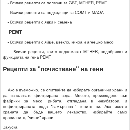
- Всички рецепти са полезни за GST, MTHFR, PEMT
- Всички рецепти са подходящи за COMT и MAOA
- Всички рецепти с ядки и семена
PEMT
- Всички рецепти с яйце, цвекло, киноа и агнешко месо
- Всички рецепти, които подпомагат MTHFR, подобряват и
функцията на гена PEMT
Рецепти за "почистване" на гени
Ако е възможно, се опитвайте да избирате органични храни и
да използвате филтрирана вода. Месото, произведено във
фабрики за месо, рибата, отгледана в инкубатори, и
нефилтрираната вода "замърсяват" гените ви. Ако искате
храната да бъде вашето лекарство, избирайте само
правилните, "чисти" храни.
Закуска