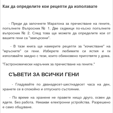
Как да определите кои рецепти да използвате
- Преди да започнете Маратона за пречистване на гените,
попълнете Въпросник № 1. Две седмици по-късно попълнете
въпросник № 2. След това ще можете да определите кои от
вашите гени са "замърсени".
- В тази книга ще намерите рецепти за "изчистване" на
"мръсните" си гени. Изберете любимите си ястия и ги
използвайте заедно с тези, които обикновено приготвяте у дома.
"Гастрономически наръчник за пречистване на гените."
СЪВЕТИ ЗА ВСИЧКИ ГЕНИ
- Гладувайте по дванадесет-шестнадесет часа на ден,
хранете се в спокойно и отпуснато състояние.
- По време на хранене не правете нищо друго, освен да
ядете. Без работа. Никакви електронни устройства. Разрешено
е само общуване.