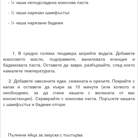
- ¼ чаша неподсладена кокосова паста
- ½ чаша нарязан шамфъстък
- ¼ чаша нарязани бадеми
1. В средно голяма тенджера загрейте водата. Добавете
кокосовото масло, подправките, ваниловата есенция и
бадемовата паста. Оставете да заври, разбъркайте, след което
намалете температурата.
2. Добавете овесените ядки, семената и орехите. Покрийте с
капак и оставете да къкри за 10 минути (или колкото е
необходимо, за да стане кашата с желаната от вас
консистенция). Сервирайте с кокосова паста. Поръсете кашата
с шамфъстък и бадеми отгоре.
Пълнени яйца за закуска с пъстърва