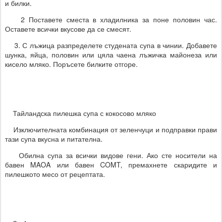
и билки.
2 Поставете сместа в хладилника за поне половин час.
Оставете всички вкусове да се смесят.
3. С лъжица разпределете студената супа в чинии. Добавете
шунка, яйца, половин или цяла чаена лъжичка майонеза или
кисело мляко. Поръсете билките отгоре.
Тайландска пилешка супа с кокосово мляко
Изключителната комбинация от зеленчуци и подправки прави
тази супа вкусна и питателна.
Обилна супа за всички видове гени. Ако сте носители на
бавен MAOA или бавен COMT, премахнете скаридите и
пилешкото месо от рецептата.