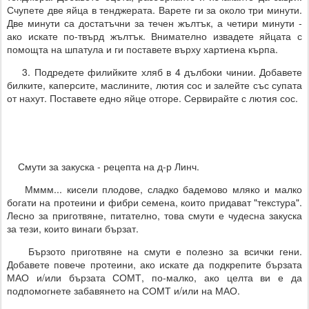
Счупете две яйца в тенджерата. Варете ги за около три минути.
Две минути са достатъчни за течен жълтък, а четири минути -
ако искате по-твърд жълтък. Внимателно извадете яйцата с
помощта на шпатула и ги поставете върху хартиена кърпа.
3. Подредете филийките хляб в 4 дълбоки чинии. Добавете
билките, каперсите, маслините, лютия сос и залейте със супата
от нахут. Поставете едно яйце отгоре. Сервирайте с лютия сос.
Смути за закуска - рецепта на д-р Линч.
Мммм... кисели плодове, сладко бадемово мляко и малко
богати на протеини и фибри семена, които придават "текстура".
Лесно за приготвяне, питателно, това смути е чудесна закуска
за тези, които винаги бързат.
Бързото приготвяне на смути е полезно за всички гени.
Добавете повече протеини, ако искате да подкрепите бързата
МАО и/или бързата СОМТ, по-малко, ако целта ви е да
подпомогнете забавянето на СОМТ и/или на МАО.