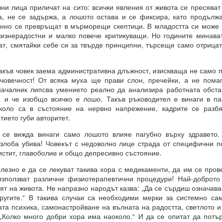
лица приличат на сито: всички явления от живота се пресяват 
 какъв е той?
а, не се задържа, а лошото остава и се фиксира, като продъл
енно се превръщат в мърморещи скептици. В младостта си може б
изнерадостни и малко повече критикуващи. Но годините минават
ат, смятайки себе си за твърде принципни, търсещи само отрица
е си остане такава. Те са „сънища“, докато умът е заспал, ког
“.
ъв човек заема административна длъжност, изискваща не само п
ения за постигане на реални цели, като най-важното в това отно
 човечност! От всяка муха ще прави слон, пречейки, а не пома
началник липсва умението реално да анализира работната обстан
а работят през призмата на „прозореца на възможностите“, а н
 и че изобщо всичко е лошо. Такъв ръководител е винаги в па
ят.
около са в състояние на нервно напрежение, кадрите се разбяг
розореца на възможностите“, който има свой собствен алгоритъм.
тието губи авторитет.
ОСТАВА ОТВОРЕНА ЗА ЧОВЕКА, това е начинът, по който работи све
вижда винаги само лошото влияе пагубно върху здравето. А
злоба убива! Човекът с недоволно лице страда от специфични п
цистит, главоболие и общо депресивно състояние.
но е да се лекуват такива хора с медикаменти, да им се пров
използват различни физиотерапевтични процедури! Най-доброто 
ДЪЛЖИТЕЛНО...ЗАДЪЛЖИТЕЛНО... ...
дят на живота. Не напразно народът казва: „Да се сърдиш означа
ругите.“ В такива случаи са необходими мерки за системно са
та психика, самонастройване на вълната на радостта, светлото и
равите същото....
 „Колко много добри хора има наоколо.“ И да се опитат да потър