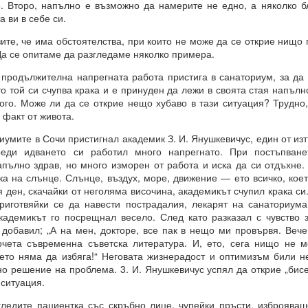
. Второ, напълно е възможно да намерите не едно, а няколко 
 здравословни граници около желанията си чрез съзнателно уд
а ви в себе си.
, че има обстоятелства, при които не може да се открие нищо 
ава свобода над самите вас.
Да се опитаме да разгледаме няколко примера.
ословен подход към възможностите.
одължителна напрегната работа пристига в санаториум, за да с
Мога да направя всичко“.
о той си счупва крака и е принуден да лежи в своята стая напълн
кого. Може ли да се открие нещо хубаво в тази ситуация? Трудно
ният обект на желанието
 факт от живота.
КО, КОЕТО ИСКАТЕ чрез намерения.
мите в Сочи пристигнал академик З. И. Янушкевичус, един от изт
реди идването си работил много напрегнато. При постъпване
апълно здрав, но много изморен от работа и иска да си отдъхне.
ка на слънце. Слънце, въздух, море, движение — ето всичко, кое
РИХ
я ден, скачайки от неголяма височина, академикът счупил крака си
който толкова често говорите?
риготвяйки се да навести пострадалия, лекарят на санаториум
кадемикът го посрещнал весело. След като разказал с чувство 
ено разбиране за „избор“?
 добавил; „А на мен, докторе, все пак в нещо ми провървя. Вече
чета съвременна съветска литература. И, ето, сега нищо не 
на мозъчните състояния върху вземането на решения.
ето няма да избяга!“ Неговата жизнерадост и оптимизъм били 
н момент, а отражение на предварително съществуващо състояние
о решение на проблема. 3. И. Янушкевичус успял да открие „бисе
 ситуация.
о излъчва целта си, дори преди да са налични варианти, чре
казват избора.
ите пациентка със скръбно лице, чупейки пръсти, изброяваше