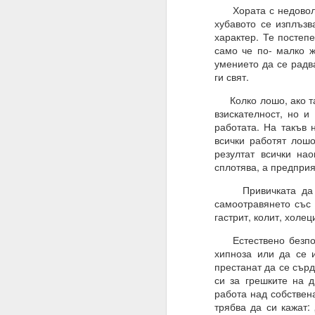
Хората с недоволни 
Имате ли сън и ако да,
хубавото се изплъзв
характер. Те постеп
Не.
само че по- малко ж
умението да се радв
Мечтата е илюзия и щ
ги свят.
„очакване и блуждаене
Колко лошо, ако так
Ние само правим намер
взискателност, но и
работата. На такъв 
Знаем, че намереният
всички работят лошо
която се основава сън
резултат всички на
Трябва да очакваме „п
сплотява, а предприя
Една „врата“ винаги 
Привичката да се 
самоотравянето със 
20.07.2023
гастрит, колит, холе
Вярвате ли в чудеса?
Естествено безполез
хипноза или да се 
Ако не, то тогава ЗА
престанат да се сър
си за грешките на д
Ние вярваме
работа над собствена
И ви съветваме да нап
трябва да си кажат: