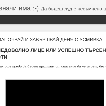
значи има :-)
Да бъдеш луд е несъмнено щастие, кое
Намерения (от Хранителей и Вершителей)
ЗАПОЧВАЙ И ЗАВЪРШВАЙ ДЕНЯ С УСМИВКА
НЕДОВОЛНО ЛИЦЕ ИЛИ УСПЕШНО ТЪРСЕН
гията е система от числа, символи и знаци, която се занимава с
СТИ
о и вибрацията, които стоят зад тях.
, още преди да бъдеш щастлив, от опасение да не умреш, без д
вибрации = енергия = енергия = посока = изчисления = възможен 
 липса на грижа = провал на мисията.
м, откъдето дойде