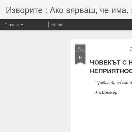
Изворите : Ако вярваш, че има, 
Classic
Home
SEP
JUL
7
6
07.11.2022
ЧОВЕКЪТ С 
Гематрията и нумероло
НЕПРИЯТНО
енергията, намерениет
Трябва да се смееш
Намерения = избори = 
Ла Брюйер
Намерение + енергия -
Енергията се върна та