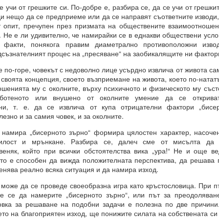
учи от грешките си. По-добре е, разбира се, да се учи от грешкит
И
ди нещо да се предприеме или да се направят съответните изводи
 опит, пречупен през призмата на обществените взаимоотношен
чко е възможно и че ние създаваме света, в който искаме да бъдем.
. Не е ли удивително, че намирайки се в еднакви обществени усл
факти, понякога правим диаметрално противоположни изво
някакво разяснение по този въпрос?
дсъзнателният процес на „пресяване“ на заобикалящите ни фактор
по-горе, човекът с недоволно лице усърдно извлича от живота са
 своята концепция, своето възприемане на живота, което по-натат
чка всичко е възможно за мащабна трансформация в живота ни.
ошенията му с околните, върху психичното и физическото му съст
връхестествената способност да създавате ново бъдеще по свой о
аботеното или внушено от околните умение да се открива
ни, т. е. да се извлича от купа отрицателни фактори „бисе
лезно и за самия човек, и за околните.
рани да се държим по определен начин до края на живота си, 
 или светоглед.
мира „бисерното зърно“ формира цялостен характер, насочен
нилост и мрънкане. Разбира се, далеч сме от мисълта да
е ще ви разкрием формулите за пренастройване на мозъка и ума,
веняк, който при всички обстоятелства вика „ура!“ Не и още 
струкции за съгласуване с вашето същество, така че да можете да
о е способен да вижда положителната перспектива, да решава 
твие и да бъдете като нов човек в едно ново бъдеще, което сами 
енява реално всяка ситуация и да намира изход.
же да се проведе своеобразна игра като кръстословица. При пъ
те се да намерите „бисерното зърно“, или път за преодоляване
овка за решаване на подобни задачи е полезна по две причини.
РЦИЯ
ето на благоприятен изход, ще понижите силата на собствената с