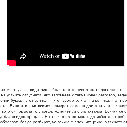
 може да се види лице, белязано с печата на недоволството. У
 на устните отпуснати. Ако започнете с такъв човек разговор, ведн
олни буквално от всичко — и от времето, и от началника, и от про
рения винаги ще имат много негативни и необратими последици 
ката. Винаги и във всичко намират само недостатъци и не виж
вото си тормозят с упреци, колегите си с оплаквания. Всички се с
д благовиден предлог. Но тези хора не могат да избягат от себе
азболяват, без да разбират, че всичко е в техните ръце, в тяхното 
И