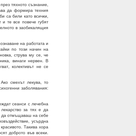
през тяхното съзнание,
жава да формира техния
и са били като всички,
 и те все повече губят
телното в заобикалящия
ато умът е в режим на
ознаване на работата и
шение е търпението.
гайки по този начин на
овка, струва му се, че
е на случайността, на
ника, винаги нервен. В
ват, колективът не се
тът.
ко смехът лекува, то
сихогенни заболявания:
еждат сеанси с лечебна
лекарство за тях е да
ва да отмъщаваш на себе
мовъздействие, усърдна
 красивото. Такива хора
сят доброто във всеки.