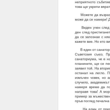
неприятното събитие
Трябва да поставите
това ще укрепи вярат
излишък.
Можете да възразите
Такава умереност ви д
може да се намери! 
Намеренията са здрав
Виден учен след пр
Променете „Искам“ с „
ден след пристиганет
да се запознае с ня
ЖЕЛАНИЕТО е конкрет
кажете вие. Но ето ви
МОГА ВСИЧКО = ВСИЧ
В един от санаториу
Съветския съюз. П
09.11.2023
санаториума, че е н
планините, ще се пе
ПОПИТАХ = ОТГОВО
заявил той. На втори
Какъв е „изборът“, за 
останал на легло. П
измъчен човек, но а
Какво е вашето собств
случило, академикът
намеря време да по
Изборът е влиянието 
направя това! А мор
Изборът не е единиче
пример за мъжествен
пръв поглед печална
Мозъкът ви постоянн
активност, които предс
На един от преглед