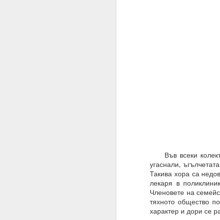
Във всеки колектив
27.01.2023
угаснали, ъгълчетата
Такива хора са недов
Разрушителните наме
лекаря в поликлини
действие.
Членовете на семейст
тяхното общество по
02.06.2023
характер и дори се р
ВЪПРОС ОТ АБОНАТ