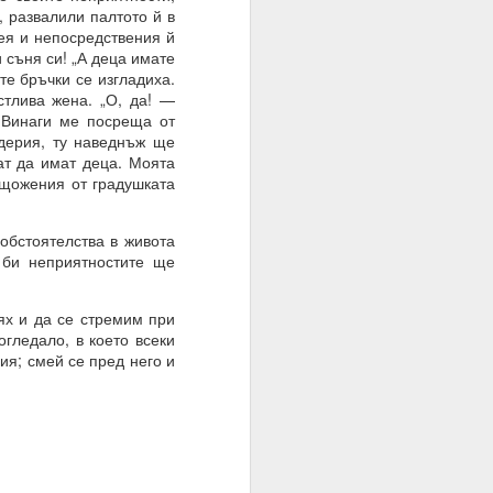
, развалили палтото й в
ея и непосредствения й
и съня си! „А деца имате
те суеверия, вярвания,
те бръчки се изгладиха.
тлива жена. „О, да! —
 Винаги ме посреща от
дерия, ту наведнъж ще
вен предварително.
гат да имат деца. Моята
ищожения от градушката
бстоятелства в живота
 би неприятностите ще
х и да се стремим при
гледало, в което всеки
я; смей се пред него и
руг.