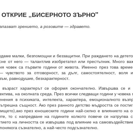
ОТКРИЕ „БИСЕРНОТО ЗЪРНО"
 винаги МАТЕРИАЛИЗИРАНИ.
апазват зрението, а розовите — здравето.
о и упоритост = пътят към успеха
и всичко
аме малки, безпомощни и беззащитни. При раждането на детето 
сне от него — талантлив изобретател или престъпник. Много в
я човек са първите години от живота. Именно през това време
 чувството за отговорност, за дълг, самостоятелност, воля 
И
зъм, равнодушие, безхарактерност.
ята?
аст характерът се оформя окончателно. Извършва се и н
това?
ектива, на околната среда. През всички следващи години у човека
нения в психиката, интелекта, характера, емоционалното възпр
вътрешна същност. Ако през ранното детство мъдростта се постиг
лището),ако през юношеските години най-силно е влиянието на 
ите, то с напредване на годините колкото повече се натрупва с
итието на личността се извършва под влияние на самовъздействи
вете или желанията си, а от НАМЕРЕНИЯТА си = те се сбъдват
 понякога съзнателно, а най-често подсъзнателно.