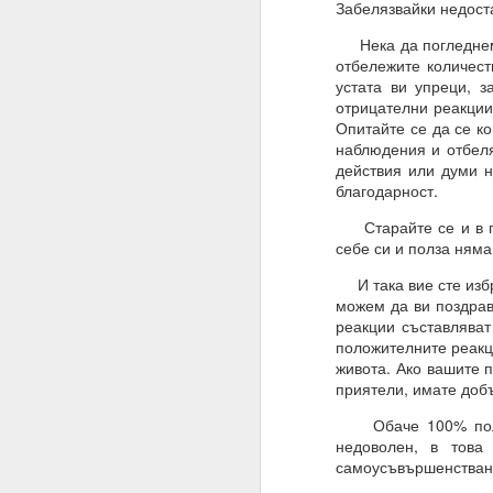
Забелязвайки недоста
Алхимия на мисълта и
Нека да погледнем, 
Направете намерения..
отбележите количест
устата ви упреци, з
Бил е там, бил е там
отрицателни реакции
Опитайте се да се к
АЛМАЙТЕ, ние сме шеп
наблюдения и отбеляз
Слушайте.
действия или думи н
благодарност.
ВСЕМОГЪЩ, за разлика 
Старайте се и в пър
Защото човекът не зна
себе си и полза няма
Всемогъщият = и ти, ш
И така вие сте избр
можем да ви поздрав
Моето намерение обя
реакции съставлява
съществуване, в който
положителните реакц
живота. Ако вашите 
Очаквам Твоето съгла
приятели, имате доб
И да, ВСЕМОГЪЩ, аз съ
Обаче 100% положи
Запомни това
недоволен, в тов
самоусъвършенстван
Посвети мисълта си, 