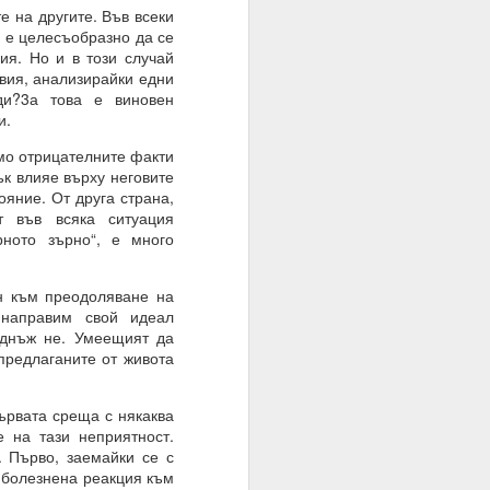
е на другите. Във всеки
, е целесъобразно да се
ия. Но и в този случай
овия, анализирайки едни
ди?3а това е виновен
и.
мо отрицателните факти
ък влияе върху неговите
ояние. От друга страна,
браз и подобие, както
т във всяка ситуация
рното зърно“, е много
нито сме обречени от
 към преодоляване на
 направим свой идеал
 мисленето и мисълта,
веднъж не. Умеещият да
 преминете от мислене
предлаганите от живота
съзнателно сте създали
рвата среща с някаква
 на тази неприятност.
 Първо, заемайки се с
и болезнена реакция към