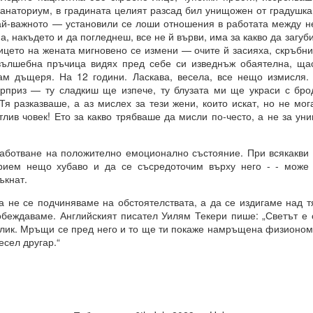
санаториум, в градината целият разсад бил унищожен от градушка
е сте направили избор, преди да го осъзнаете съзнателно.
ай-важното — установили се лоши отношения в работата между н
а, накъдето и да погледнеш, все не й върви, има за какво да загуб
ил избора между „да“ или „не“ въз основа на предсказанието, ваши
ицето на жената мигновено се измени — очите й засияха, скръбни
орал или нравственост, съвети и опит.
вълшебна пръчица видях пред себе си изведнъж обаятелна, щас
ам дъщеря. На 12 години. Ласкава, весела, все нещо измисля.
а направите, е да го кажете.
юрприз — ту сладкиш ще изпече, ту блузата ми ще украси с бро
 че току-що са направили своя избор, а всъщност изборът е напра
Тя разказваше, а аз мислех за тези жени, които искат, но не мо
лив човек! Ето за какво трябваше да мисли по-често, а не за ун
ановете не е избор, а желание.
ията е избор.
отване на положително емоционално състояние. При всякакви о
рием нещо хубаво и да се съсредоточим върху него - - може
ъкнат.
е се подчиняваме на обстоятелствата, а да се издигаме над тя
обеждаваме. Английският писател Уилям Текери пише: „Светът е о
 лик. Мръщи се пред него и то ще ти покаже намръщена физиономи
есел другар.“
азбира вашите чувства, думи, мисли и намерения
я и още намерения.
 квант = 15 минути се отваря прозорец на Намерение и се затваря д