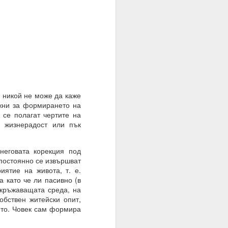
никой не може да каже
ажни за формирането на
 се полагат чертите на
и жизнерадост или пък
еговата корекция под
 постоянно се извършват
иятие на живота, т. е.
а като че ли пасивно (в
окръжаващата среда, на
обствен житейски опит,
ето. Човек сам формира