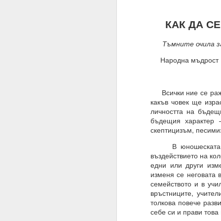
Благодаря ти.
КАК ДА СЕ 
27.07.2023
Истински намерения,
Тъмните очила з
07.08.2023
Народна мъдрост
Намерение, постоянств
Човек може да направ
Всички ние се ражд
какъв човек ще изра
03.09.2023
личността на бъдещи
бъдещия характер —
ВЪПРОС ОТ АБОНАТ
скептицизъм, песими
Сбъдват ли се желани
В юношеската възр
Какво да направим за 
въздействието на кол
едни или други изме
Желания = Не.
изменя се неговата 
семейството и в учи
Намерения = Да
връстниците, учител
толкова повече разв
Пазете се не от плано
себе си и прави това
19.10.2023