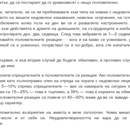
тък, да се постараят да го уравновесят с нещо положително.
 въздействащите думи = винаги постигане на целта
читателю, не се ли приближавате към типа на човека с недоволн
.. и чакайте
вото на вашите недоволни изказвания, неволни огорчения, на гот
абележете колко пъти на ден ви се е разваляло настроението.
 = заменете с НЕЩО, КОЕТО ДА БЪДЕ.
 към действията и думите на домашните, на сътрудниците и изоб
онтролирате ден, два, седмица. След това забравете за 1—2 седм
отът на вашето сърце.
вайте положителните реакции - - кога и на какво се усмихвате, 
якой се е усмихнал, почувствал се е по-добре, кога сте изпитал
от творенията ти, ти знаеш, че ние сме клетки на твоя ум.
вия, и във втория случай да бъдете обективен, в противен сл
е, че всичко е мисъл на Всемогъщия.
 да има.
епотът на моето сърце.
оили отрицателните и положителните си реакции. Ако положителн
им като пълноправен член на отряда на хората с недоволно лице
вявам като дадено във всички измерения, където съм, и кат
т 5—10% спрямо отрицателните — вие се намирате на сигурен пъ
 не се съмнявам, защото знам, че е така.
ии са 15—25% — това е търпимо, а 39% — това е нормата за оби
положителни реакции са повече от 40—50% маже да ви се завиди
сие и благословия за моите намерения.
ър характер.
м сигурен в това и настоявам за него.
телно възприятие на живота е вече патология. Човек винаги
а число и от себе си. Неудовлетвореността ни кара да с
е.
Всемогъщи, специално на мен и моето намерение.