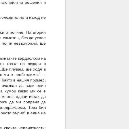
благоприятни решения и
оволствие, а не чрез
положително и изход не
и отпочине. На втория
о самотен, без да успее
, почти невъзможно, ще
ъкнатите кардиолози на
то казал на лекаря в
 „Ще плувам, ще ходя в
то ми е необходимо.“ —
. Както в нашия пример,
а очаквал да види един
за хумор какво му се е
 много години исках да
може да ми попречи да
неподражаеми. Това бил
 на мозъка.
рното зърно“ в една на
з модели на невронна
 своите неприятности;