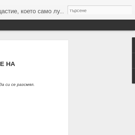
то само лудите познават :-)
Е НА
 числата и буквите и с
а си се разсмял.
резултат