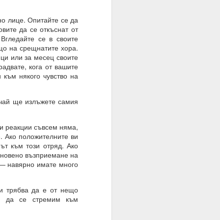
о лице. Опитайте се да
овите да се откъснат от
 Вгледайте се в своите
що на срещнатите хора.
ици или за месец своите
радвате, кога от вашите
и към някого чувство на
учай ще излъжете самия
и реакции съвсем няма,
. Ако положителните ви
о осъществен факт на
т към този отряд. Ако
кновено възприемане на
 — навярно имате много
 трябва да е от нещо
е да се стремим към