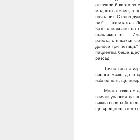
отказали й карта за 
Това означава, че веч
модното ателие, а н
началник. С една дум
Умът ви вече е направ
ли?“ — запитах аз. Л
устои, образование, м
Като с махване на 
възкликна тя. — Им
Всичко, което трябва д
работа с някакъв с
Много хора си мислят,
донесе три петици.“ 
пациентка беше щаст
И да, промяната на пл
разсад.
Промяната на намерен
Точно това е израб
винаги може да отк
Планове = желания
избледнеят, ще помр
Намерения = избор
Много важно е да н
всички условия да п
19.11.2023
вижда своя собствен
Жива вода
ще срещнеш в него в
Водата има памет и р
Намерения, намерени
Хей, човече, на всеки