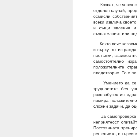
Казват, че човек се 
ВЪПРОС ОТ АБОНАТ
отделен случай, пре
осмисли собственият
Често казвате, че вси
всеки извлича своето
и същи явления и 
Можем ли да получим 
съзнателният или по
Накратко:
Както вече казахме 
и върху тях изгражда
От човешка гледна то
постъпки, взаимоотн
Всъщност вие имате с
самостоятелно изр
искате и когато искате.
положителните стра
плодотворно. То е по
Ние не сме програми
нашите гени, общество
Умението да се на
трудностите без у
Бъдете търпеливи, ни
розовобузестия здра
самите алхимични кон
намира положителнот
към интелигентно дейс
сложни задачи, да оц
в ума си.
За самопроверка мо
02.11.2023
неприятност опитай
Постоянната тренир
УСЕЩАНЕ ЗА ПРОПО
решението, с търсен