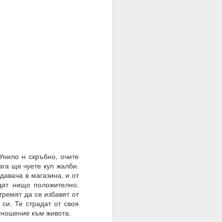
нило н скръбно, очите
ага ще чуете куп жалби.
давача в магазина, и от
= много лош избор на
дат нищо положително.
тремят да се избавят от
 си. Те страдат от своя
отношение към живота.