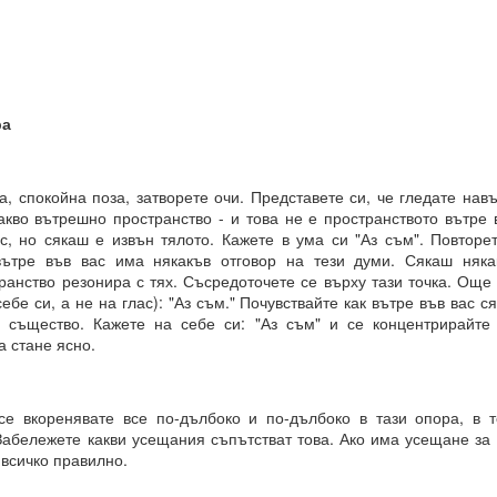
И
чко е възможно и че ние създаваме света, в който искаме да бъдем.
някакво разяснение по този въпрос?
ра
чка всичко е възможно за мащабна трансформация в живота ни.
, спокойна поза, затворете очи. Представете си, че гледате нав
акво вътрешно пространство - и това не е пространството вътре 
връхестествената способност да създавате ново бъдеще по свой о
с, но сякаш е извън тялото. Кажете в ума си "Аз съм". Повторет
вътре във вас има някакъв отговор на тези думи. Сякаш няка
рани да се държим по определен начин до края на живота си, 
ранство резонира с тях. Съсредоточете се върху тази точка. Още
 или светоглед.
себе си, а не на глас): "Аз съм." Почувствайте как вътре във вас 
 същество. Кажете на себе си: "Аз съм" и се концентрирайте 
е ще ви разкрием формулите за пренастройване на мозъка и ума,
а стане ясно.
струкции за съгласуване с вашето същество, така че да можете да
твие и да бъдете като нов човек в едно ново бъдеще, което сами 
се вкоренявате все по-дълбоко и по-дълбоко в тази опора, в 
 Забележете какви усещания съпътстват това. Ако има усещане за
 всичко правилно.
РЦИЯ