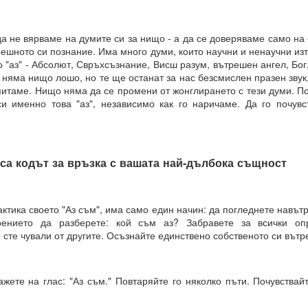
 въздействащите думи = винаги постигане на целта
.. и чакайте
а не вярваме на думите си за нищо - а да се доверяваме само на 
ешното си познание. Има много думи, които научни и ненаучни изт
 = заменете с НЕЩО, КОЕТО ДА БЪДЕ.
о "аз" - Абсолют, Свръхсъзнание, Висш разум, вътрешен ангел, Бог,
 няма нищо лошо, но те ще останат за нас безсмислен празен звук
отът на вашето сърце.
зпитаме. Нищо няма да се промени от жонглирането с тези думи. П
и именно това "аз", независимо как го наричаме. Да го почув
от творенията ти, ти знаеш, че ние сме клетки на твоя ум.
е, че всичко е мисъл на Всемогъщия.
са кодът за връзка с вашата най-дълбока същност
епотът на моето сърце.
вявам като дадено във всички измерения, където съм, и кат
 не се съмнявам, защото знам, че е така.
актика своето "Аз съм", има само един начин: да погледнете навътр
ението да разберете: кой съм аз? Забравете за всички опр
сие и благословия за моите намерения.
 сте чували от другите. Осъзнайте единствено собственото си вът
м сигурен в това и настоявам за него.
ажете на глас: "Аз съм." Повтаряйте го няколко пъти. Почувства
Всемогъщи, специално на мен и моето намерение.