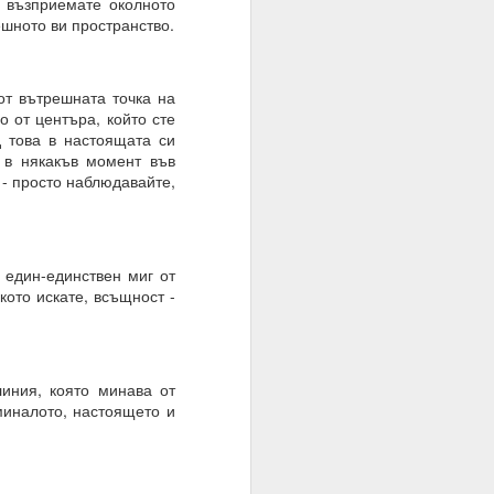
а възприемате околното
ешното ви пространство.
те суеверия, вярвания,
 от вътрешната точка на
о от центъра, който сте
д това в настоящата си
 в някакъв момент във
вен предварително.
 - просто наблюдавайте,
 един-единствен миг от
кото искате, всъщност -
иния, която минава от
миналото, настоящето и
руг.