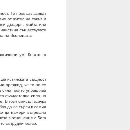
ност. Те провъзгласяват
ече от жител на такъв и
 или дъщеря, майка или
 и наистина съществувате
тта на Вселената.
огически ум. Когато го
пише истинската същност
ма предвид, че те не се
а сила, която управлява
та съзидателна сила на
е. В този смисъл всичко
бва да се търси в самия
оже да намери вътрешна
лезе в отношения с Бога
то сътрудничество.