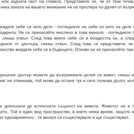
 или задната част на главата. Представете си, че от тази точк
 нека зоната на вашето внимание не се простира по-далеч от вътр
е сте направили избор, преди да го осъзнаете съзнателно.
ил избора между „да“ или „не“ въз основа на предсказанието, ваши
орал или нравственост, съвети и опит.
виждате себе си като дете - погледнете на себе си като на дете
одкрепа. Не се пренасяйте мислено в това минало - погледнете г
а направите, е да го кажете.
 сякаш отвън. След това вижте себе си в младостта си, а сле
еднете от центъра, сякаш отвън. След това си представете, че
 че току-що са направили своя избор, а всъщност изборът е напра
анство виждате себе си в бъдещето. Отново не се пренасяйте там
ановете не е избор, а желание.
ията е избор.
трешния център можете да възприемате целия си живот, сякаш е
миг не отминава, той може да остане тук и сега толкова дълго, кол
се докоснали до истинската същност на живота. Животът не е л
то. Той е един вид пространство, в което няма време, защото 
азбира вашите чувства, думи, мисли и намерения
т едновременно - те винаги са съществували и ще съществуват.
я и още намерения.
 квант = 15 минути се отваря прозорец на Намерение и се затваря д