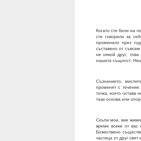
Имате ли сън и ако да,
Не.
Когато сте били на пе
Мечтата е илюзия и щ
сте говорили за себ
„очакване и блуждаене
променило през год
Ние само правим намер
съставено от съвсем 
не някой друг, тов
Знаем, че намереният
нашата същност. Нещо
която се основава сън
Трябва да очакваме „п
Съзнанието, мислит
Една „врата“ винаги 
променят с течение 
точка, която остава 
20.07.2023
тази основа или опор
Вярвате ли в чудеса?
Ако не, то тогава ЗА
Скъпи мои, вие живее
време всеки от вас 
Ние вярваме
Божествено същество
И ви съветваме да нап
частица от друг свят