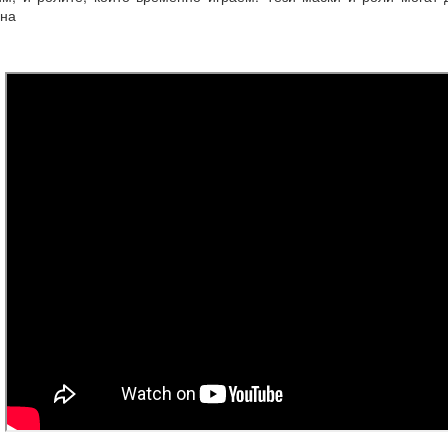
нна
рения винаги ще имат много негативни и необратими последици 
И