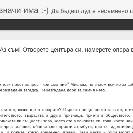
значи има :-)
Да бъдеш луд е несъмнено щастие, кое
Намерения (от Хранителей и Вершителей)
 Аз съм! Отворете центъра си, намерете опора 
гията е система от числа, символи и знаци, която се занимава с
о и вибрацията, които стоят зад тях.
вибрации = енергия = енергия = посока = изчисления = възможен 
 този прост въпрос - кои сме ние? Мислим, че знаем всичко за се
еразгадана загадка. Неразгадана дори за самия него.
 липса на грижа = провал на мисията.
м, откъдето дойде
 кои сте, какво ще отговорите? Първото нещо, което казвате, е 
телството, възрастта и други признаци, приети в обществото.
инската ви същност - това, което сте в основата си, това, което наи
и чрез външни, обществено приети атрибути, ние се идентифиц
м, и ролите, които временно играем. Тези маски и роли могат 