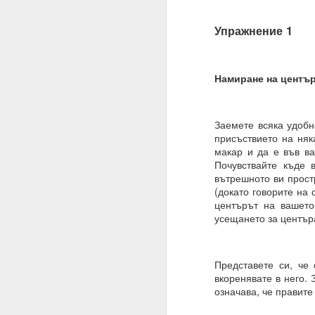
ВЪПРОС ОТ АБОНАТ
Упражнение 1
Често казвате, че вси
Можем ли да получим 
Намиране на центъ
Накратко:
От човешка гледна то
Заемете всяка удобна
присъствието на няк
Всъщност вие имате с
макар и да е във ва
искате и когато искате.
Почувствайте къде 
Ние не сме програми
вътрешното ви прост
нашите гени, общество
(докато говорите на 
центърът на вашето
Бъдете търпеливи, ни
усещането за център
самите алхимични кон
към интелигентно дейс
в ума си.
Представете си, че 
02.11.2023
вкоренявате в него.
означава, че правите
УСЕЩАНЕ ЗА ПРОПО