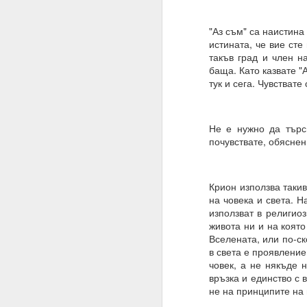
Благодаря ти.
"Аз съм" са наистина
27.07.2023
истината, че вие сте
такъв град и член н
Истински намерения,
баща. Като казвате "
07.08.2023
тук и сега. Чувстват
Намерение, постоянств
Човек може да направ
Не е нужно да търси
почувствате, обяснен
03.09.2023
ВЪПРОС ОТ АБОНАТ
Крион използва такив
Сбъдват ли се желани
на човека и света. Н
използват в религиоз
Какво да направим за 
живота ни и на коят
Вселената, или по-ск
Желания = Не.
в света е проявление
Намерения = Да
човек, а не някъде 
връзка и единство с 
Пазете се не от плано
не на принципите на
19.10.2023