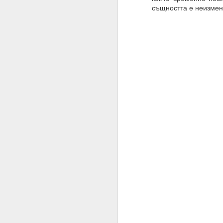
същността е неизме
27.01.2023
Разрушителните наме
действие.
02.06.2023
ВЪПРОС ОТ АБОНАТ