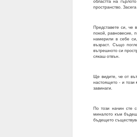
областта на гърлото
пространство. Засега
Това означава, че веч
Умът ви вече е направ
устои, образование, м
Представете си, че 
покой, равновесие, п
Всичко, което трябва д
намерили в себе си,
възраст. Също погл
Много хора си мислят,
вътрешното си простр
И да, промяната на пл
сякаш отвън.
Промяната на намерен
Планове = желания
Ще видите, че от въ
настоящето - и този 
Намерения = избор
завинаги.
19.11.2023
Жива вода
По този начин сте 
миналото към бъдеще
Водата има памет и р
бъдещето съществува
Намерения, намерени
Хей, човече, на всеки