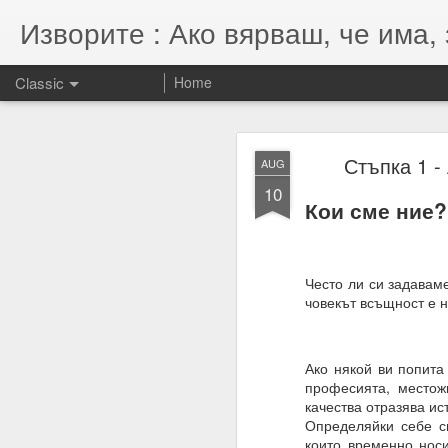
Изворите : Ако вярваш, че има, 
Classic
Home
SEP
Стъпка 1 -
AUG
7
10
07.11.2022
Кои сме ние?
Гематрията и нумероло
енергията, намерениет
Намерения = избори = 
Често ли си задаваме
човекът всъщност е н
Намерение + енергия -
Енергията се върна та
Ако някой ви попита
професията, местожи
качества отразява ист
Определяйки себе с
които временно носи