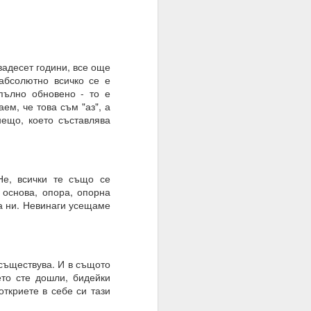
двадесет години, все още
ато умът е в режим на
 абсолютно всичко се е
пълно обновено - то е
шение е търпението.
ем, че това съм "аз", а
ещо, което съставлява
е на случайността, на
Не, всички те също се
тът.
 основа, опора, опорна
та ни. Невинаги усещаме
 съществува. И в същото
ето сте дошли, бидейки
ткриете в себе си тази