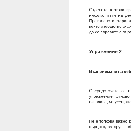
Трябва да поставите
излишък.
Отделете толкова вр
няколко пъти на де
Такава умереност ви д
Прекаленото старание
който изобщо не очак
Намеренията са здрав
да се справяте с пър
Променете „Искам“ с „
ЖЕЛАНИЕТО е конкрет
Упражнение 2
МОГА ВСИЧКО = ВСИЧ
09.11.2023
Възприемане на себ
ПОПИТАХ = ОТГОВО
Какъв е „изборът“, за 
Съсредоточете се в
Какво е вашето собств
упражнение. Отново 
означава, че усещане
Изборът е влиянието 
Изборът не е единиче
Не е толкова важно к
Мозъкът ви постоянн
сърцето, за друг - 
активност, които предс