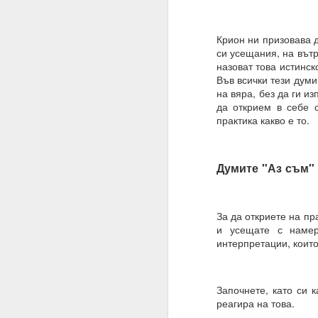
Алхимия на мисълта и
Направете намерения..
Крион ни призовава д
си усещания, на вътр
Бил е там, бил е там
назоват това истинск
Във всички тези думи
АЛМАЙТЕ, ние сме шеп
на вяра, без да ги и
да открием в себе с
Слушайте.
практика какво е то.
ВСЕМОГЪЩ, за разлика 
Защото човекът не зна
Думите "Аз съм" 
Всемогъщият = и ти, ш
Моето намерение обя
съществуване, в който
За да откриете на пр
и усещате с намер
Очаквам Твоето съгла
интерпретации, които
И да, ВСЕМОГЪЩ, аз съ
Запомни това
Започнете, като си к
реагира на това.
Посвети мисълта си, 