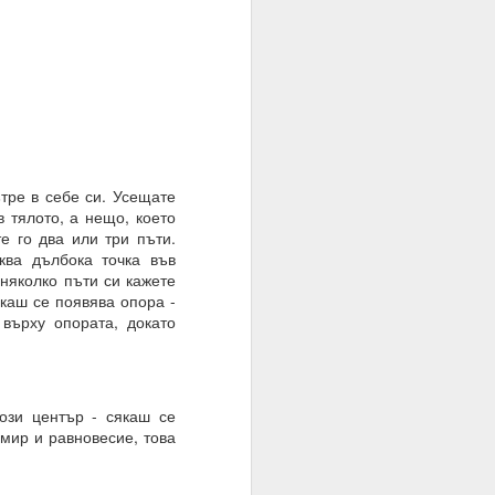
ътре в себе си. Усещате
в тялото, а нещо, което
браз и подобие, както
е го два или три пъти.
ква дълбока точка във
нито сме обречени от
 няколко пъти си кажете
сякаш се появява опора -
върху опората, докато
 мисленето и мисълта,
 преминете от мислене
съзнателно сте създали
този център - сякаш се
 мир и равновесие, това