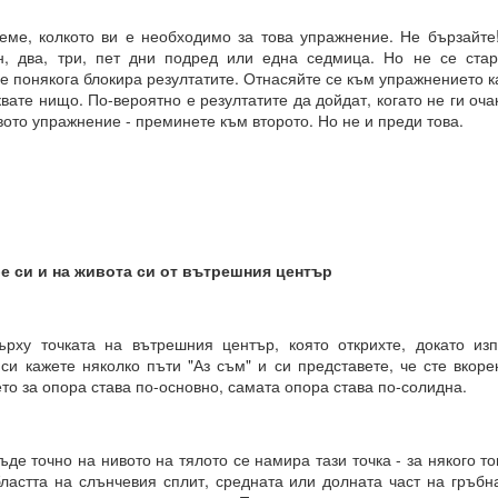
 здравословни граници около желанията си чрез съзнателно уд
еме, колкото ви е необходимо за това упражнение. Не бързайте!
н, два, три, пет дни подред или една седмица. Но не се стар
ава свобода над самите вас.
 понякога блокира резултатите. Отнасяйте се към упражнението к
вате нищо. По-вероятно е резултатите да дойдат, когато не ги оча
ословен подход към възможностите.
вото упражнение - преминете към второто. Но не и преди това.
Мога да направя всичко“.
ният обект на желанието
КО, КОЕТО ИСКАТЕ чрез намерения.
е си и на живота си от вътрешния център
РИХ
който толкова често говорите?
ърху точката на вътрешния център, която открихте, докато из
ено разбиране за „избор“?
си кажете няколко пъти "Аз съм" и си представете, че сте вкоре
то за опора става по-основно, самата опора става по-солидна.
на мозъчните състояния върху вземането на решения.
н момент, а отражение на предварително съществуващо състояние
ъде точно на нивото на тялото се намира тази точка - за някого т
о излъчва целта си, дори преди да са налични варианти, чре
областта на слънчевия сплит, средната или долната част на гръб
казват избора.