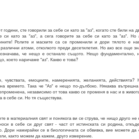
 какъв е той?
т години, сте говорили за себе си като за "аз", когато сте били на 
е си остане такава. Те са „сънища“, докато умът е заспал, ког
е си като за "аз", а сега говорите за себе си като за "аз". Но
“.
ините! Ролите и маските са се променили и дори тялото е на
ения за постигане на реални цели, като най-важното в това отно
различни атоми, отколкото преди десетилетия. Но ако все още зна
а означава, че нещо е останало същото. Нещо фундаментално, н
а работят през призмата на „прозореца на възможностите“, а н
, което наричаме "аз". Какво е това?
ят.
розореца на възможностите“, който има свой собствен алгоритъм.
е, чувствата, емоциите, намеренията, желанията, действията? 
ОСТАВА ОТВОРЕНА ЗА ЧОВЕКА, това е начинът, по който работи све
на времето. Така че "Аз" е нещо по-дълбоко. Някаква вътрешна
непроменена, независимо от това какво се променя в нас и в живо
а в себе си. Но тя съществува.
ДЪЛЖИТЕЛНО...ЗАДЪЛЖИТЕЛНО... ...
те в материалния свят и понякога ви се струва, че нищо друго не
носи в себе си друг свят - част от истинската си родина, откъд
. Дори намирайки се в биологичната си обвивка, вие можете да о
равите същото....
 или, както можем да кажем, друго измерение.