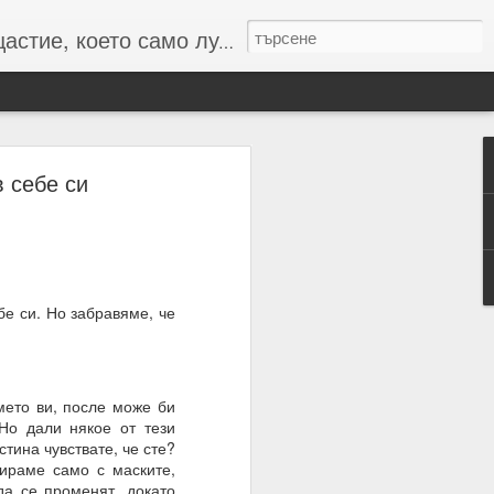
то само лудите познават :-)
в себе си
 числата и буквите и с
резултат
бе си. Но забравяме, че
името ви, после може би
 Но дали някое от тези
стина чувствате, че сте?
ираме само с маските,
да се променят, докато