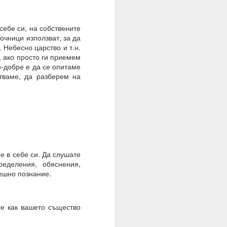
себе си, на собствените
очници използват, за да
 Небесно царство и т.н.
, ако просто ги приемем
о-добре е да се опитаме
стваме, да разберем на
о осъществен факт на
е в себе си. Да слушате
еделения, обяснения,
решно познание.
йте как вашето същество