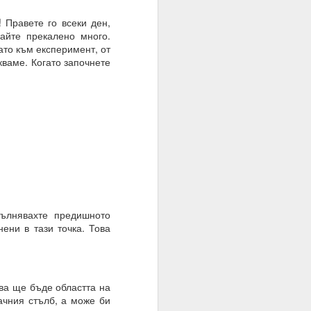
оволствие, а не чрез
 Правете го всеки ден,
айте прекалено много.
ато към експеримент, от
кваме. Когато започнете
пълнявахте предишното
нени в тази точка. Това
 на мозъка.
ова ще бъде областта на
з модели на невронна
начния стълб, а може би