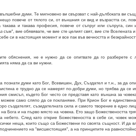
 вълшебни думи. Те мигновено ви свързват с най-дълбоката ви същ
 нещо повече от тялото си, от външния си вид и възрастта си, пов
а такава и такава професия, повече от съпруг или съпруга, син
 винаги МАТЕРИАЛИЗИРАНИ.
Аз съм", вие обявявате, че вие сте целият свят, вие сте Вселената
е себе си в настоящия момент и все пак във вечността и безкрайнос
о и упоритост = пътят към успеха
и всичко
те обяснения, не е нужно да се опитвате да го разберете с л
ията няма да са ви нужни.
И
а познати думи като Бог, Всевишен, Дух, Създател и т.н., за да о
ята?
аистина е трудно да се намерят по-добри думи, но трябва да се и
ния смисъл, където Бог често се представя като външна за човек
това?
о можем само сляпо да се покланяме. При Крион Бог е единствена
оро създателят, съзидателната сила и самото творение в едно лиц
 на Бога и на първо място на човека. Ето защо Божествеността тря
на небето. След като открие Божествеността в себе си, човек м
всички неща, които също са Божествени по своята същност. И да в
вете или желанията си, а от НАМЕРЕНИЯТА си = те се сбъдват
 подчинението на "висшестоящия", а на принципите на равностойно