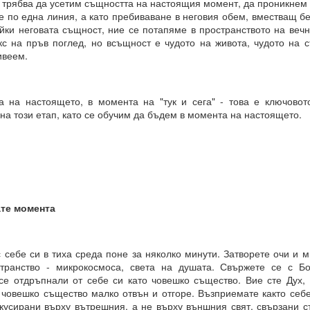
 трябва да усетим същността на настоящия момент, да проникнем 
 здравословни граници около желанията си чрез съзнателно уд
е по една линия, а като пребиваване в неговия обем, вместващ б
йки неговата същност, ние се потапяме в пространството на вечн
ава свобода над самите вас.
кс на пръв поглед, но всъщност е чудото на живота, чудото на с
ивеем.
ословен подход към възможностите.
Мога да направя всичко“.
 на настоящето, в момента на "тук и сега" - това е ключовото
ният обект на желанието
на този етап, като се обучим да бъдем в момента на настоящето.
КО, КОЕТО ИСКАТЕ чрез намерения.
РИХ
който толкова често говорите?
ате момента
ено разбиране за „избор“?
на мозъчните състояния върху вземането на решения.
 себе си в тиха среда поне за няколко минути. Затворете очи и 
транство - микрокосмоса, света на душата. Свържете се с Б
н момент, а отражение на предварително съществуващо състояние
 се отдръпнали от себе си като човешко същество. Вие сте Дух, 
 човешко същество малко отвън и отгоре. Възприемате както себе
о излъчва целта си, дори преди да са налични варианти, чре
окусирани върху вътрешния, а не върху външния свят, свързани с
казват избора.