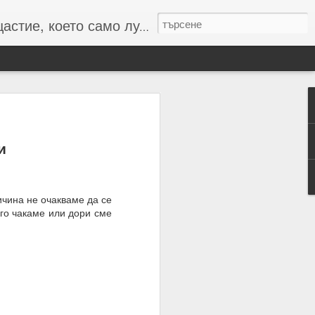
то само лудите познават :-)
и
 числата и буквите и с
резултат
ичина не очакваме да се
 го чакаме или дори сме