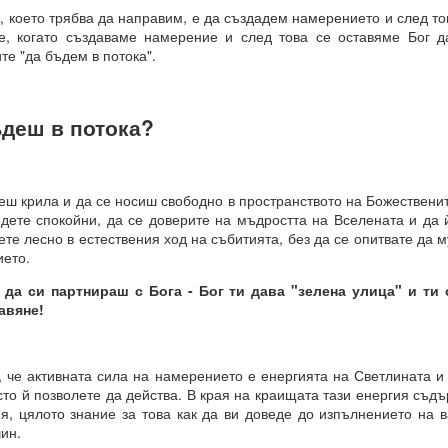
, което трябва да направим, е да създадем намерението и след то
 въздействащите думи = винаги постигане на целта
ие, когато създаваме намерение и след това се оставяме Бог д
.. и чакайте
те "да бъдем в потока".
 = заменете с НЕЩО, КОЕТО ДА БЪДЕ.
отът на вашето сърце.
ъдеш в потока?
от творенията ти, ти знаеш, че ние сме клетки на твоя ум.
еш крила и да се носиш свободно в пространството на Божествени
е, че всичко е мисъл на Всемогъщия.
ъдете спокойни, да се доверите на мъдростта на Вселената и да 
те лесно в естествения ход на събитията, без да се опитвате да м
епотът на моето сърце.
ието.
вявам като дадено във всички измерения, където съм, и кат
 да си партнираш с Бога - Бог ти дава "зелена улица" и ти
 не се съмнявам, защото знам, че е така.
авяне!
сие и благословия за моите намерения.
м сигурен в това и настоявам за него.
, че активната сила на намерението е енергията на Светлината и
сто й позволете да действа. В края на краищата тази енергия съ
, цялото знание за това как да ви доведе до изпълнението на 
ин.
Всемогъщи, специално на мен и моето намерение.