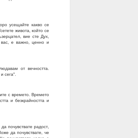
те суеверия, вярвания,
оро усещайте какво се
сетете живота, който се
зерцател, вие сте Дух,
 вас, е важно, ценно и
вен предварително.
людавам от вечността.
и сега".
жите с времето. Времето
стта и безкрайността и
 да почувствате радост,
Може да почувствате, че
руг.