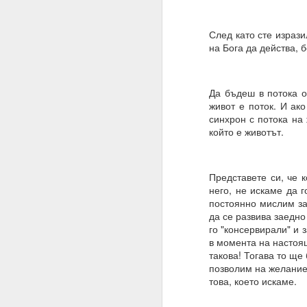
Благодаря ти.
След като сте изрази
27.07.2023
на Бога да действа, б
Истински намерения,
07.08.2023
Да бъдеш в потока о
Намерение, постоянств
живот е поток. И ак
синхрон с потока на
Човек може да направ
който е животът.
03.09.2023
ВЪПРОС ОТ АБОНАТ
Представете си, че 
него, не искаме да 
Сбъдват ли се желани
постоянно мислим за
Какво да направим за 
да се развива заедно
го "консервирали" и 
Желания = Не.
в момента на настоящ
такова! Тогава то ще
Намерения = Да
позволим на желаниет
това, което искаме.
Пазете се не от плано
19.10.2023