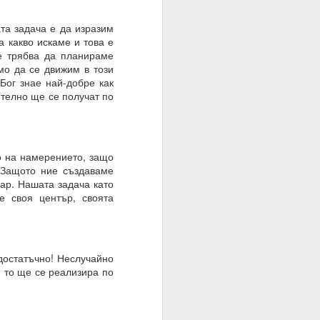
ата задача е да изразим
а какво искаме и това е
е трябва да планираме
мо да се движим в този
ато умът е в режим на
 Бог знае най-добре как
ително ще се получат по
шение е търпението.
е на случайността, на
о на намерението, защо
 Защото ние създаваме
ар. Нашата задача като
тът.
е своя център, своята
достатъчно! Неслучайно
, то ще се реализира по