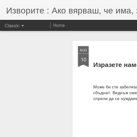
Изворите : Ако вярваш, че има, 
Classic
Home
SEP
AUG
7
10
07.11.2022
Изразете нам
Гематрията и нумероло
енергията, намерениет
Намерения = избори = 
Може би сте забеляза
сбъднат. Веднъж сме 
Намерение + енергия -
спрели да се нуждаем
Енергията се върна та