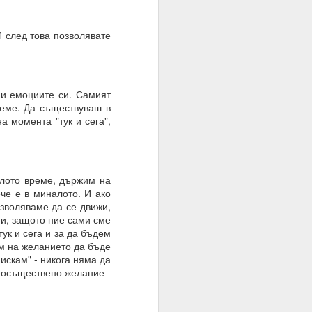
И след това позволявате
 и емоциите си. Самият
реме. Да съществуваш в
 момента "тук и сега",
ялото време, държим на
ече е в миналото. И ако
зволяваме да се движи,
ни, защото ние сами сме
тук и сега и за да бъдем
им на желанието да бъде
искам" - никога няма да
неосъществено желание -