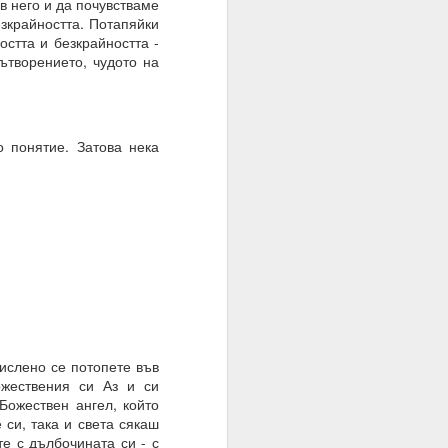
в него и да почувстваме
оволствие, а не чрез
езкрайността. Потапяйки
остта и безкрайността -
ътворението, чудото на
 понятие. Затова нека
мислено се потопете във
ожествения си Аз и си
 на мозъка.
Божествен ангел, който
 си, така и света сякаш
з модели на невронна
те с дълбочината си - с