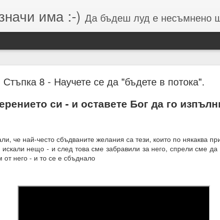
значи има :-)
Да бъдеш луд е несъмнено щастие, кое
Намерения (от Хранителей и Вершителей)
Стъпка 8 - Научете се да "бъдете в потока".
ерението си - и оставете Бог да го изпълн
гията е система от числа, символи и знаци, която се занимава с
о и вибрацията, които стоят зад тях.
вибрации = енергия = енергия = посока = изчисления = възможен 
ли, че най-често сбъдваните желания са тези, които по някаква пр
искали нещо - и след това сме забравили за него, спрели сме да
 липса на грижа = провал на мисията.
 от него - и то се е сбъднало
м, откъдето дойде