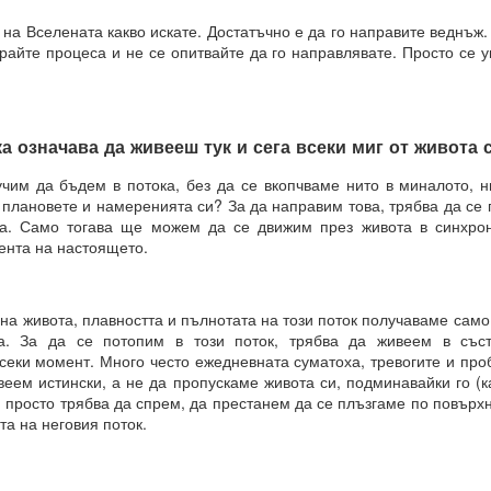
 на Вселената какво искате. Достатъчно е да го направите веднъж. 
И
райте процеса и не се опитвайте да го направлявате. Просто се у
чко е възможно и че ние създаваме света, в който искаме да бъдем.
някакво разяснение по този въпрос?
а означава да живееш тук и сега всеки миг от живота 
чка всичко е възможно за мащабна трансформация в живота ни.
чим да бъдем в потока, без да се вкопчваме нито в миналото, н
 плановете и намеренията си? За да направим това, трябва да се 
връхестествената способност да създавате ново бъдеще по свой о
на. Само тогава ще можем да се движим през живота в синхрон 
ента на настоящето.
рани да се държим по определен начин до края на живота си, 
 или светоглед.
на живота, плавността и пълнотата на този поток получаваме сам
е ще ви разкрием формулите за пренастройване на мозъка и ума,
та. За да се потопим в този поток, трябва да живеем в със
струкции за съгласуване с вашето същество, така че да можете да
секи момент. Много често ежедневната суматоха, тревогите и про
твие и да бъдете като нов човек в едно ново бъдеще, което сами 
еем истински, а не да пропускаме живота си, подминавайки го (к
, просто трябва да спрем, да престанем да се плъзгаме по повърхн
а на неговия поток.
РЦИЯ