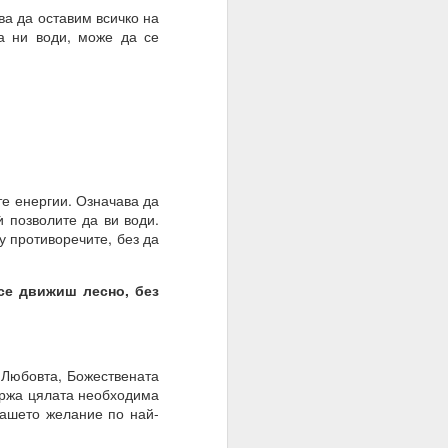
ва да оставим всичко на
а ни води, може да се
те енергии. Означава да
ѝ позволите да ви води.
у противоречите, без да
о осъществен факт на
 се движиш лесно, без
 Любовта, Божествената
държа цялата необходима
вашето желание по най-