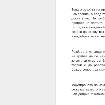
Имате ли сън и ако да,
Това е законът на п
намерение, а след т
Не.
достатъчно. Не тря
процеса на постиган
Мечтата е илюзия и щ
поток, освобождавайк
„очакване и блуждаене
трябва да се случват
Ние само правим намер
най-добрия за нас на
Знаем, че намереният
която се основава сън
Разбирате ли защо т
Трябва да очакваме „п
не трябва да се на
живота си отвътре! 
Една „врата“ винаги 
творци е да работи
Божественост, за тази
20.07.2023
Вярвате ли в чудеса?
Формирането на наме
Ако не, то тогава ЗА
се казва: каквото е 
най-добрия възможен
Ние вярваме
И ви съветваме да нап