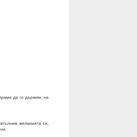
пираме да го държим, не
= много лош избор на
изпълним желанията си,
ни.