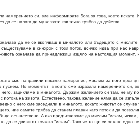
ли намерението си, вие информирате Бога за това, което искате. 
ез да се налага да му казвате как точно трябва да действа.
 винаги МАТЕРИАЛИЗИРАНИ.
значава да не се вкопчваш в миналото или бъдещето с мислите
о и упоритост = пътят към успеха
о съществуваме в синхрон с този поток, всичко идва при нас нав
 живота означава да принадлежиш изцяло на настоящия момент, на
и всичко
И
когато сме направили някакво намерение, мислим за него през ц
го пуснем. Но моментът, в който сме изразили намерението си, в
ята?
 него, зацикляме в миналото. Държим желанието си там, не му по
това?
 с потока на живота. Естествено, такова желание няма да се изпъл
заедно с него сме заседнали в миналото, докато животът се случва 
ето, ние самите трябва да станем плавни като поток и да позвол
 бъде осъществено. А ако продължаваме да мислим "искам, искам, 
о да се движи от точката "искам". Така че то ще си остане едно 
вете или желанията си, а от НАМЕРЕНИЯТА си = те се сбъдват