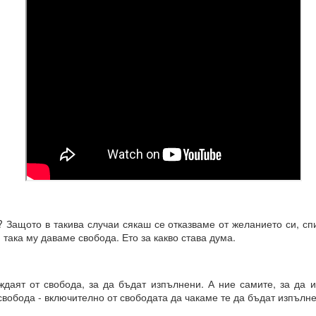
? Защото в такива случаи сякаш се отказваме от желанието си, с
и така му даваме свобода. Ето за какво става дума.
рения винаги ще имат много негативни и необратими последици 
даят от свобода, за да бъдат изпълнени. А ние самите, за да 
вобода - включително от свободата да чакаме те да бъдат изпълне
И