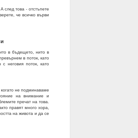
А след това - отстъпете
верете, че всичко върви
си
ито в бъдещето, нито в
превърнем в поток, като
браз и подобие, както
с неговия поток, като
нито сме обречени от
о когато не подминаваме
 мисленето и мисълта,
тояние на внимание и
 преминете от мислене
блемите пречат на това.
съзнателно сте създали
акто правят много хора,
остта на живота и да се