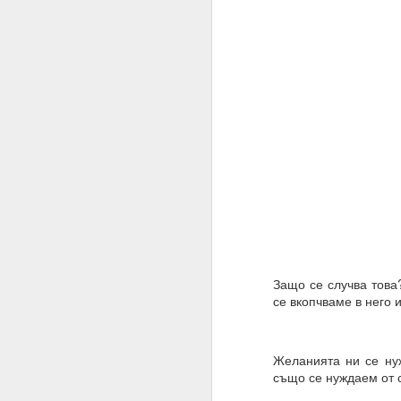
Защо се случва това
27.01.2023
се вкопчваме в него 
Разрушителните наме
действие.
Желанията ни се нуж
02.06.2023
също се нуждаем от с
ВЪПРОС ОТ АБОНАТ