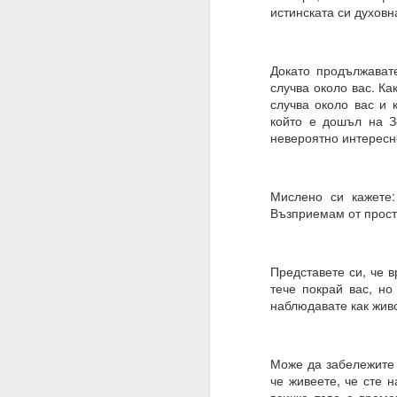
истинската си духовн
Това означава, че веч
Умът ви вече е направ
Докато продължават
устои, образование, м
случва около вас. Ка
Всичко, което трябва д
случва около вас и 
който е дошъл на Зе
Много хора си мислят,
невероятно интересно
И да, промяната на пл
Промяната на намерен
Мислено си кажете:
Възприемам от простр
Планове = желания
Намерения = избор
Представете си, че в
19.11.2023
тече покрай вас, но
Жива вода
наблюдавате как живо
Водата има памет и р
Намерения, намерени
Може да забележите 
че живеете, че сте н
Хей, човече, на всеки