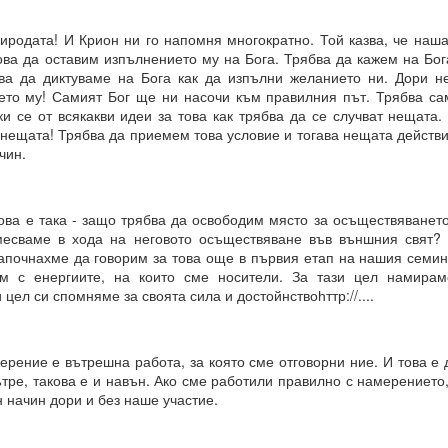
 какъв е той?
риродата! И Крион ни го напомня многократно. Той казва, че наш
ова да оставим изпълнението му на Бога. Трябва да кажем на Бог
бва да диктуваме на Бога как да изпълни желанието ни. Дори н
ето му! Самият Бог ще ни насочи към правилния път. Трябва са
е си остане такава. Те са „сънища“, докато умът е заспал, ког
и се от всякакви идеи за това как трябва да се случват нещата.
“.
 нещата! Трябва да приемем това условие и тогава нещата действ
ения за постигане на реални цели, като най-важното в това отно
чин.
а работят през призмата на „прозореца на възможностите“, а н
ят.
ова е така - защо трябва да освободим място за осъществяванет
розореца на възможностите“, който има свой собствен алгоритъм.
месваме в хода на неговото осъществяване във външния свят?
Започнахме да говорим за това още в първия етап на нашия семин
ОСТАВА ОТВОРЕНА ЗА ЧОВЕКА, това е начинът, по който работи све
м с енергиите, на които сме носители. За тази цел намирам
 цел си спомняме за своята сила и достойнствоһттр://....
рение е вътрешна работа, за която сме отговорни ние. И това е 
ДЪЛЖИТЕЛНО...ЗАДЪЛЖИТЕЛНО... ...
вътре, такова е и навън. Ако сме работили правилно с намерението
 начин дори и без наше участие.
равите същото....