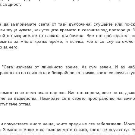
а същност.
е сте направили избор, преди да го осъзнаете съзнателно.
ил избора между „да“ или „не“ въз основа на предсказанието, ваши
е да възприемате света от тази дълбочина, слушайте или по-ск
орал или нравственост, съвети и опит.
кви звуци чувате, как усещате времето и сезоните зад прозореца. У
а направите, е да го кажете.
който възприемате от вашата дълбочина. Вие сте наблюдател, съ
мята за много кратко време, и всичко, което се случва около
 че току-що са направили своя избор, а всъщност изборът е напра
 за него.
ановете не е избор, а желание.
ията е избор.
 "Сега излизам от линейното време. Аз съм вечен. И аз наб
анството на вечността и безкрайността всичко, което се случва тук 
ремето вече няма власт над вас. Вие сте спрели, вече не се дви
 не ви въздейства. Намирате се в своето пространство на вечно
тът тече оттам.
азбира вашите чувства, думи, мисли и намерения
я и още намерения.
и почувствате много неща, които преди не сте забелязвали. Може
а Земята и можете да възприемате всичко, което се случва тук. 
 квант = 15 минути се отваря прозорец на Намерение и се затваря д