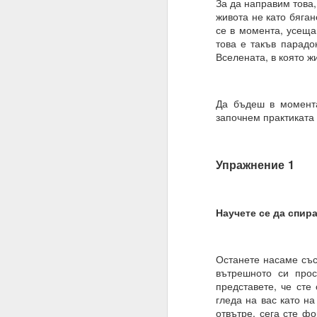
За да направим това,
Трябва да поставите
живота не като бяган
излишък.
се в момента, усеща
Такава умереност ви д
това е такъв парадо
Вселената, в която ж
Намеренията са здрав
Променете „Искам“ с „
Да бъдеш в момента
ЖЕЛАНИЕТО е конкрет
започнем практиката 
МОГА ВСИЧКО = ВСИЧ
09.11.2023
Упражнение 1
ПОПИТАХ = ОТГОВО
Какъв е „изборът“, за 
Научете се да спир
Какво е вашето собств
Изборът е влиянието 
Останете насаме със
вътрешното си прос
Изборът не е единиче
представете, че сте
гледа на вас като на
Мозъкът ви постоянн
отвътре, сега сте ф
активност, които предс