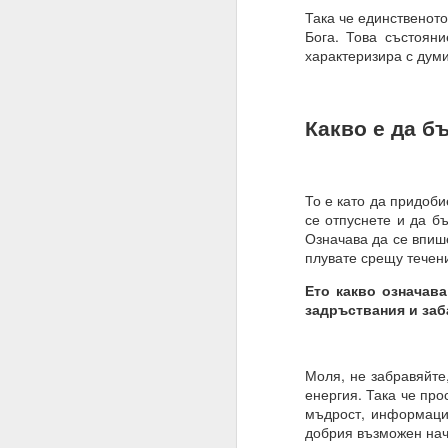
Така че единственото
Алхимия на мисълта и
Бога. Това състоян
Направете намерения..
характеризира с думи
Бил е там, бил е там
АЛМАЙТЕ, ние сме шеп
Какво е да б
Слушайте.
ВСЕМОГЪЩ, за разлика 
То е като да придоби
Защото човекът не зна
се отпуснете и да б
Означава да се впише
Всемогъщият = и ти, ш
плувате срещу течен
Моето намерение обя
Ето какво означава
съществуване, в който
задръствания и заб
Очаквам Твоето съгла
И да, ВСЕМОГЪЩ, аз съ
Моля, не забравяйте
енергия. Така че про
Запомни това
мъдрост, информация
добрия възможен нач
Посвети мисълта си, 