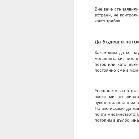
Вие вече сте заявили
ВЪПРОС ОТ АБОНАТ
встрани, не контроли
Често казвате, че вси
както трябва.
Можем ли да получим 
Накратко:
Да бъдеш в поток
От човешка гледна то
Как можем да се нау
желанията си, нито в
Всъщност вие имате с
поток или като въл
искате и когато искате.
постоянно сме в мом
Ние не сме програми
нашите гени, общество
Усещането за потока 
Бъдете търпеливи, ни
всеки миг от живо
самите алхимични кон
чувствителност към в
към интелигентно дейс
Но ако искаме да жив
в ума си.
почти мнозинството!)
потопим в дълбочинат
02.11.2023
УСЕЩАНЕ ЗА ПРОПО