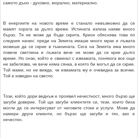
самото дъно - духовно, морално, материално.
В енергиите на новото време е станало невъзможно да се
мамят хората за дълго време. Истината излиза наяве много
бързо. Тя не може да бъде скрита. Крион обяснява това по
следния начин: преди на Земята имаше много мрак и лъжата
можеше да се скрие в тъмнината. Сега на Земята има много
повече светлина и лъжата вече не може да се крие дълго
време. Но онзи, който е свикнал с измамата, понякога все още
не забелязва, че вече няма сянка, в която би могъл да се скрие.
Той мами, но не вижда, че измамата му е очевидна за всички.
Той е изведен на светло.
Този, който дори веднъж е проявил нечестност, много бързо ще
загуби доверие. Той ще загуби клиентите си, тези, които биха
могли да се интересуват от неговите стоки и услуги. Може да
намери други клиенти, но бързо ще загуби и тях, ако е
нечестен.