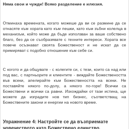
Няма свои и чужди! Всяко разделение е илюзия.
Отминаха времената, когато можеше да ви се размине да се
отнасяте към хората като към пешки, като към зъбни колелца в
механизъм, който може да бъде използван за ваше собствено
благо, без да се съобразявате с техните интереси. Хората все
повече осъзнават своята Божественост и не искат да се
примиряват с подобно отношение към себе си.
С когото и да общувате - с колегите си, с тези, които са над или
под вас, с партньорите и клиентите - виждайте Божествеността
във всеки, апелирайте към Божествеността на всеки. Не
поставяйте някого по-долу, а някого по-горе! Всички са
Божествени и всички са равни. Изхождайки от тази истина, ще
можете да изградите нов тип бизнес, съответстващ на
Божествените закони и енергии на новото време.
Упражнение 4: Настройте се да възприемате
човечеството като Божествено единство.