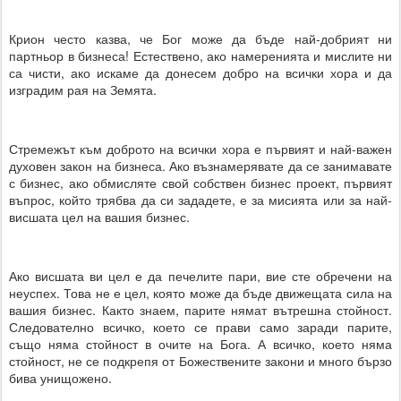
Крион често казва, че Бог може да бъде най-добрият ни
партньор в бизнеса! Естествено, ако намеренията и мислите ни
са чисти, ако искаме да донесем добро на всички хора и да
изградим рая на Земята.
Стремежът към доброто на всички хора е първият и най-важен
духовен закон на бизнеса. Ако възнамерявате да се занимавате
с бизнес, ако обмисляте свой собствен бизнес проект, първият
въпрос, който трябва да си зададете, е за мисията или за най-
висшата цел на вашия бизнес.
Ако висшата ви цел е да печелите пари, вие сте обречени на
неуспех. Това не е цел, която може да бъде движещата сила на
вашия бизнес. Както знаем, парите нямат вътрешна стойност.
Следователно всичко, което се прави само заради парите,
също няма стойност в очите на Бога. А всичко, което няма
стойност, не се подкрепя от Божествените закони и много бързо
бива унищожено.