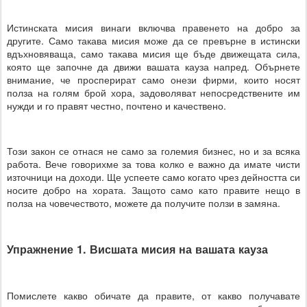
Истинската мисия винаги включва правенето на добро за
другите. Само такава мисия може да се превърне в истински
вдъхновяваща, само такава мисия ще бъде движещата сила,
която ще започне да движи вашата кауза напред. Обърнете
внимание, че просперират само онези фирми, които носят
полза на голям брой хора, задоволяват непосредствените им
нужди и го правят честно, почтено и качествено.
Този закон се отнася не само за големия бизнес, но и за всяка
работа. Вече говорихме за това колко е важно да имате чисти
източници на доходи. Ще успеете само когато чрез дейността си
носите добро на хората. Защото само като правите нещо в
полза на човечеството, можете да получите ползи в замяна.
Упражнение 1. Висшата мисия на вашата кауза
Помислете какво обичате да правите, от какво получавате