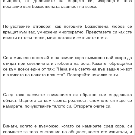
същност, от дълбините на сърцето си, изпращате това
послание към Божествената същност на всеки.
Почувствайте отговора: как потоците Божествена любов се
връщат към вас, умножени многократно. Представете си как сте
измити от тези топли, меки потоци и се къпете в тях.
Сега мислено пожелайте на всички хора възможно най-скоро да
отидат при светлината и любовта на Бога. Кажете, обръщайки
се към всеки един от тях: "Нека има светлина във вашия живот
и в живота на нашата планета". Повтаряйте няколко пъти.
След това насочете вниманието си обратно към сърдечната
област. Върнете се към своята реалност, спомнете си къде се
намирате, почувствайте тялото си. Отворете очите си.
Винаги, когато е възможно, когато се намирате сред хора, си
спомнете за това състояние на общност, което сте изпитали, и