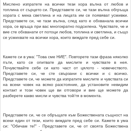
Мислено изпратете на всички тези хора вълна от любов и
топлина от сърцето си. Представете си, че тази вълна обгръща
хората с мека светлина и на лицата им се появяват усмивки.
Представете си, че тази вълна, след като е обхванала всички
хора, се връща при вас многократно подсилена. Чувствате, че и
вие сте обхванати от потоци любов, топлина и светлина, и също
се усмихвате на всички хора, които виждате пред себе си.
Кажете си в ума: "Това сме НИЕ". Повторете тази фраза няколко
пъти, като се опитвате да мислите и чувствате в нея.
Почувствайте себе си като част от цялото - човечеството.
Представете си, че сте свързани с всички и с всичко.
Представете си, че можете да изпратите мислите и чувствата си
на всеки човек на всяко разстояние, да установите невидим
контакт и този човек ще ви отговори и вие ще можете да
разберете какво мисли и чувства той/тя в момента.
Представете си, че се обръщате към Божествената същност на
всеки един от тези, които виждате пред себе си. Кажете в ума
си: "Обичам те!" - Представете си, че от своята Божествена