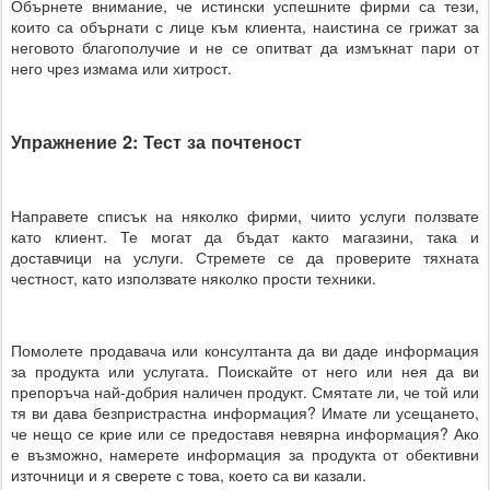
Обърнете внимание, че истински успешните фирми са тези,
които са обърнати с лице към клиента, наистина се грижат за
неговото благополучие и не се опитват да измъкнат пари от
него чрез измама или хитрост.
Упражнение 2: Тест за почтеност
Направете списък на няколко фирми, чиито услуги ползвате
като клиент. Те могат да бъдат както магазини, така и
доставчици на услуги. Стремете се да проверите тяхната
честност, като използвате няколко прости техники.
Помолете продавача или консултанта да ви даде информация
за продукта или услугата. Поискайте от него или нея да ви
препоръча най-добрия наличен продукт. Смятате ли, че той или
тя ви дава безпристрастна информация? Имате ли усещането,
че нещо се крие или се предоставя невярна информация? Ако
е възможно, намерете информация за продукта от обективни
източници и я сверете с това, което са ви казали.