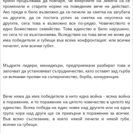
Крион продължава да повтаря, че енергиите на Земята са се
променили и старите норми на поведение вече не действат.
Ако преди е било възможно да се печели за сметка на загубата
на другите, да се постига успех за сметка на неуспеха на
другите, сега това е възможно все по-рядко. Човечеството е
едно Божествено семейство. Това единство е било нарушено,
но сега то се възстановява. Вследствие на това вече не може да
има победители и губещи във всяка конфронтация: или всички
печелят, или всички губят.
Мъдрите лидери, мениджъри, предприемачи разбират това и
започват да установяват сътрудничество, като оставят зад гърба
си всякакви прояви на съперничество, борба, конкуренция.
Вече няма да има победители в нито една война - всяка война
е поражение, и то поражение на цялото човечество в цялото му
единство. Всяка победа на един човек над другите или на една
група хора над друга ще се превърне в поражение за всички.
Във всяко състезание, в което някой печели и някой губи,
всички са губещи.