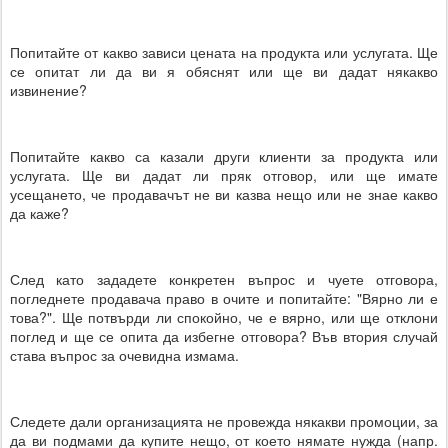
Попитайте от какво зависи цената на продукта или услугата. Ще
се опитат ли да ви я обяснят или ще ви дадат някакво
извинение?
Попитайте какво са казали други клиенти за продукта или
услугата. Ще ви дадат ли пряк отговор, или ще имате
усещането, че продавачът не ви казва нещо или не знае какво
да каже?
След като зададете конкретен въпрос и чуете отговора,
погледнете продавача право в очите и попитайте: "Вярно ли е
това?". Ще потвърди ли спокойно, че е вярно, или ще отклони
поглед и ще се опита да избегне отговора? Във втория случай
става въпрос за очевидна измама.
Следете дали организацията не провежда някакви промоции, за
да ви подмами да купите нещо, от което нямате нужда (напр.