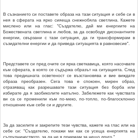
В съзнанието си поставете образа на тази ситуация и себе си в
нея в сферата на ярко сияеща снежнобяла светлина. Кажете
мислено или на глас: "Създателю, дай ми енергиите на
Божествената светлина и любов, за да освободя дисонантните
енергии, свързани с тази ситуация, да ги трансформирам в
съзидателни енергии и да приведа ситуацията в равновесие".
Представете си пред очите си ярка светкавица, която насочвате
към сферата, в която се съдържа образът на ситуацията. След
това предишната осветеност се възстановява и вие виждате
образа преобразен. Сега това е спокоен, мирен образ,
отразяващ как разрешавате тази ситуация без борба или
избирате да я заобиколите напълно. Забележете как чувствата
ви са се променили към по-меко, по-топло, по-благосклонно
отношение към себе си и другите.
За да засилите и закрепите тези чувства, кажете на глас или на
себе си: "Създателю, покажи ми как се усеща енергията на
сътрудничеството, за да не я приемам за нещо друго."