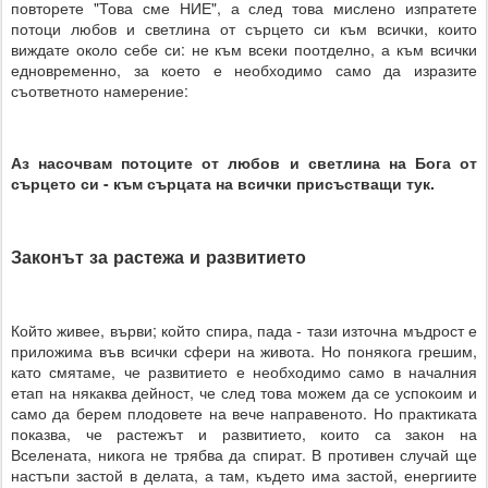
повторете "Това сме НИЕ", а след това мислено изпратете
потоци любов и светлина от сърцето си към всички, които
виждате около себе си: не към всеки поотделно, а към всички
едновременно, за което е необходимо само да изразите
съответното намерение:
Аз насочвам потоците от любов и светлина на Бога от
сърцето си - към сърцата на всички присъстващи тук.
Законът за растежа и развитието
Който живее, върви; който спира, пада - тази източна мъдрост е
приложима във всички сфери на живота. Но понякога грешим,
като смятаме, че развитието е необходимо само в началния
етап на някаква дейност, че след това можем да се успокоим и
само да берем плодовете на вече направеното. Но практиката
показва, че растежът и развитието, които са закон на
Вселената, никога не трябва да спират. В противен случай ще
настъпи застой в делата, а там, където има застой, енергиите