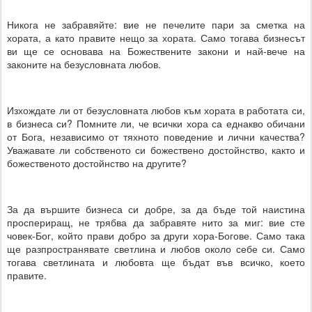
Никога не забравяйте: вие не печелите пари за сметка на
хората, а като правите нещо за хората. Само тогава бизнесът
ви ще се основава на Божествените закони и най-вече на
законите на безусловната любов.
Изхождате ли от безусловната любов към хората в работата си,
в бизнеса си? Помните ли, че всички хора са еднакво обичани
от Бога, независимо от тяхното поведение и лични качества?
Уважавате ли собственото си божествено достойнство, както и
божественото достойнство на другите?
За да вършите бизнеса си добре, за да бъде той наистина
проспериращ, не трябва да забравяте нито за миг: вие сте
човек-Бог, който прави добро за други хора-Богове. Само така
ще разпространявате светлина и любов около себе си. Само
тогава светлината и любовта ще бъдат във всичко, което
правите.