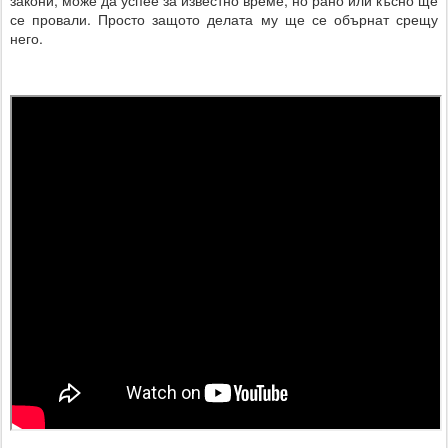
се провали. Просто защото делата му ще се обърнат срещу
него.