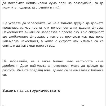
да похарчите непланирана сума пари за пазаруване, за да
получите подарък за стотинки и т.н.).
Ще успеете да забележите, че не е толкова трудно да добиете
представа за честността или нечестността на дадена фирма.
Нечестността винаги се забелязва с просто око. Със сигурност
ще заобиколите фирмата, в която са проявили към вас поне
най-малка нечестност, в която с хитрост или измама са се
опитали да измъкнат пари от вас.
Не забравяйте, че в такъв бизнес като честността няма
дреболии. Дори най-малката нечестност може да доведе до
разруха. Имайте предвид това, докато се занимавате с бизнеса
си.
Законът за сътрудничеството