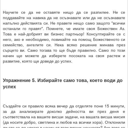
Научете се да не оставяте нищо да се разпилее. Не се
поддавайте на навика да не осъзнавате или да не осъзнавате
напълно действията си. Не правете нещо само защото "всички
останали го правят". Помнете, че имате своя Божествен Аз.
Това е най-добрият ви бизнес партньор! Консултирайте се с
него, ако е необходимо, повикайте на помощ Божественото си
семейство, ангелите си. Нека всяко решение минава през
сърцето ви. Само тогава то ще бъде правилно. Само по този
начин ще можете да изберете посоката на своя растеж и
развитие, която ще доведе до успех.
Упражнение 5. Избирайте само това, което води до
успех
Създайте си правило всяка вечер да отделяте поне 15 минути,
за да анализирате доколко дейността ви през деня е
съответствала на вашите висши задачи, на вашата висша мисия
(да носите добро, светлина и любов на всички хора). Отклонили
ли сте се по някакъв начин от тези висши ценности? Ако това се