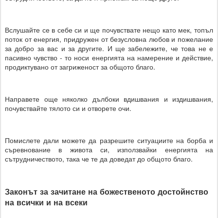
Вслушайте се в себе си и ще почувствате нещо като мек, топъл
поток от енергия, придружен от безусловна любов и пожелание
за добро за вас и за другите. И ще забележите, че това не е
пасивно чувство - то носи енергията на намерение и действие,
продиктувано от загриженост за общото благо.
Направете още няколко дълбоки вдишвания и издишвания,
почувствайте тялото си и отворете очи.
Помислете дали можете да разрешите ситуациите на борба и
съревнование в живота си, използвайки енергията на
сътрудничеството, така че те да доведат до общото благо.
Законът за зачитане на божественото достойнство
на всички и на всеки