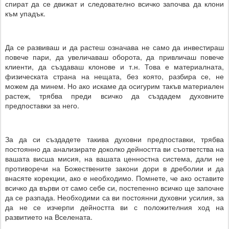
спират да се движат и следователно всичко започва да клони
към упадък.
Да се развиваш и да растеш означава не само да инвестираш
повече пари, да увеличаваш оборота, да привличаш повече
клиенти, да създаваш клонове и т.н. Това е материалната,
физическата страна на нещата, без която, разбира се, не
можем да минем. Но ако искаме да осигурим такъв материален
растеж, трябва преди всичко да създадем духовните
предпоставки за него.
За да си създадете такива духовни предпоставки, трябва
постоянно да анализирате доколко дейността ви съответства на
вашата висша мисия, на вашата ценностна система, дали не
противоречи на Божествените закони дори в дреболии и да
внасяте корекции, ако е необходимо. Помнете, че ако оставите
всичко да върви от само себе си, постепенно всичко ще започне
да се разпада. Необходими са ви постоянни духовни усилия, за
да не се изчерпи дейността ви с положителния ход на
развитието на Вселената.