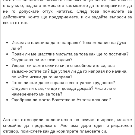
е случило, веднага помислете как можете да го поправите и да
не го допускате оттук нататък. След това помислете за
действията, които ще предприемете, и си задайте въпроси за
всяко от тях:
Искам ли наистина да го направя? Това желание на Духа
ли е?
Прави ли ме щастлив мисълта за това как ще го постигна?
Окуражава ли ме тази задача?
Уверен ли съм в силите си, в способностите си, във
възможностите си? Ще успея ли да го направя по начина,
по който искам да го направя?
Готов ли съм да се справя с евентуални трудности?
Сигурен ли съм, че ще я доведа докрай? Чисто ли е
намерението ми за това?
Одобрява ли моето Божествено Аз тези планове?
Ако сте отговорили положително на всички въпроси, можете
спокойно да продължите. Ако има дори един отрицателен
отговор, помислете как да коригирате плановете си.