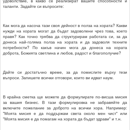
удоволствие, в какво се реализират вашите способности и
таланти. Задайте си въпросите:
Как мога да насоча тази своя дейност в полза на хората? Какви
нужди на хората могат да бъдат задоволени чрез това, което
правя? Как точно трябва да структурирам работата си, за да
донеса най-голяма полза на хората и да задоволя техните
потребности? По какъв начин мога да донеса на хората
доброта, Божията светлина и любов, радост и благополучие?
Дайте си достатъчно време, за да помислите върху тези
въпроси. Запишете всички отговори, които ви идват наум.
В крайна сметка ще можете да формулирате по-висша мисия
за вашия бизнес. В тази формулировка не забравяйте да
включите пожелание за доброто на всички хора. Например:
"Моята мисия е да поддържам света около мен чист" или
"Моята мисия е да помагам на хората да бъдат здрави" и т.н.