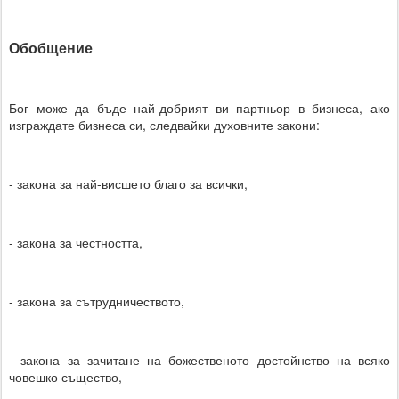
Обобщение
Бог може да бъде най-добрият ви партньор в бизнеса, ако
изграждате бизнеса си, следвайки духовните закони:
- закона за най-висшето благо за всички,
- закона за честността,
- закона за сътрудничеството,
- закона за зачитане на божественото достойнство на всяко
човешко същество,