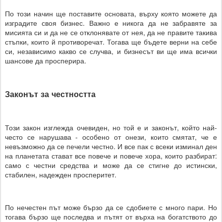
По този начин ще поставите основата, върху която можете да
изградите своя бизнес. Важно е никога да не забравяте за
мисията си и да не се отклонявате от нея, да не правите такива
стъпки, които й противоречат. Тогава ще бъдете верни на себе
си, независимо какво се случва, и бизнесът ви ще има всички
шансове да просперира.
Законът за честността
Този закон изглежда очевиден, но той е и законът, който най-
често се нарушава - особено от онези, които смятат, че е
невъзможно да се печели честно. И все пак с всеки изминал ден
на планетата стават все повече и повече хора, които разбират:
само с честни средства и може да се стигне до истински,
стабилен, надежден просперитет.
По нечестен път може бързо да се сдобиете с много пари. Но
тогава бързо ще последва и пътят от върха на богатството до