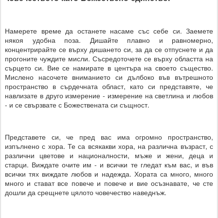
Намерете време да останете насаме със себе си. Заемете
някоя удобна поза. Дишайте плавно и равномерно,
концентрирайте се върху дишането си, за да се отпуснете и да
прогоните чуждите мисли. Съсредоточете се върху областта на
сърцето си. Вие се намирате в центъра на своето същество.
Мислено насочете вниманието си дълбоко във вътрешното
пространство в сърдечната област, като си представяте, че
навлизате в друго измерение - измерение на светлина и любов
- и се свързвате с Божествената си същност.
Представете си, че пред вас има огромно пространство,
изпълнено с хора. Те са всякакви хора, на различна възраст, с
различни цветове и националности, мъже и жени, деца и
старци. Виждате очите им - и всички те гледат към вас, и във
всички тях виждате любов и надежда. Хората са много, много
много и стават все повече и повече и вие осъзнавате, че сте
дошли да срещнете цялото човечество наведнъж.