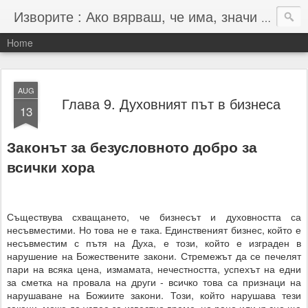
Изворите : Ако вярваш, че има, значи има :-)
Home
AUG
Глава 9. Духовният път в бизнеса
13
Законът за безусловното добро за
всички хора
Съществува схващането, че бизнесът и духовността са
несъвместими. Но това не е така. Единственият бизнес, който е
несъвместим с пътя на Духа, е този, който е изграден в
нарушение на Божествените закони. Стремежът да се печелят
пари на всяка цена, измамата, нечестността, успехът на едни
за сметка на провала на други - всичко това са признаци на
нарушаване на Божиите закони. Този, който нарушава тези
закони, може да успее за известно време, но рано или късно ще