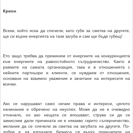
Крион
Всеки, който иска да спечели, като губи за сметка на другите,
ще си върне енергията на тази загуба и сам ще бъде губещ!
Ето защо трябва да преминем от енергиите на конкуренцията
към енергиите на равностойното сътрудничество. Както в
рамките на самата организация, така и в отношенията с
нейните партньори и клиенти, се нуждаем от отношения,
основани на взаимно уважение и зачитане на интересите на
всички.
Ако се нарушават само нечии права и интереси, цялото
начинание е обречено на неуспех. Може да не е очевидно
отначало, но ако нещата се влошават, струва си да се
замислим дали причината не е някакво скрито съперничество,
желание да се спечели за сметка на загубата на другите. По-
добре е да изградите бизнеса си върху принципите на