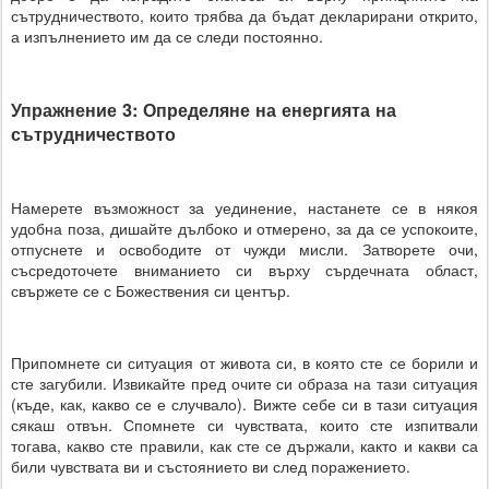
сътрудничеството, които трябва да бъдат декларирани открито,
а изпълнението им да се следи постоянно.
Упражнение 3: Определяне на енергията на
сътрудничеството
Намерете възможност за уединение, настанете се в някоя
удобна поза, дишайте дълбоко и отмерено, за да се успокоите,
отпуснете и освободите от чужди мисли. Затворете очи,
съсредоточете вниманието си върху сърдечната област,
свържете се с Божествения си център.
Припомнете си ситуация от живота си, в която сте се борили и
сте загубили. Извикайте пред очите си образа на тази ситуация
(къде, как, какво се е случвало). Вижте себе си в тази ситуация
сякаш отвън. Спомнете си чувствата, които сте изпитвали
тогава, какво сте правили, как сте се държали, както и какви са
били чувствата ви и състоянието ви след поражението.