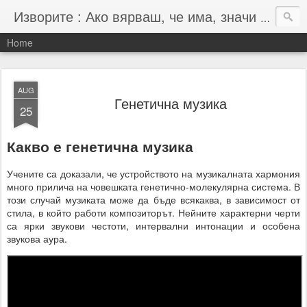
Изворите : Ако вярваш, че има, значи има :-)
Home
AUG
Генетична музика
25
Какво е генетична музика
Учените са доказали, че устройството на музикалната хармония
много прилича на човешката генетично-молекулярна система. В
този случай музиката може да бъде всякаква, в зависимост от
стила, в който работи композиторът. Нейните характерни черти
са ярки звукови честоти, интервални интонации и особена
звукова аура.