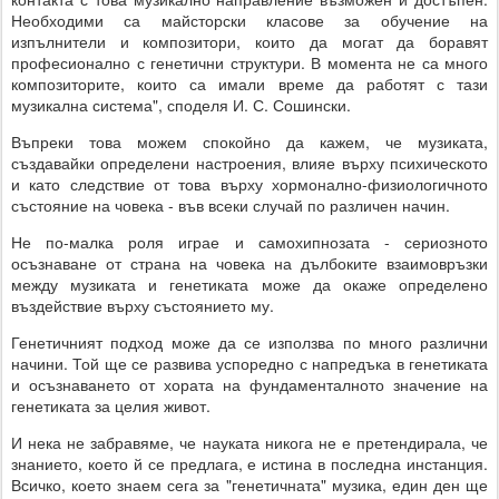
Необходими са майсторски класове за обучение на
изпълнители и композитори, които да могат да боравят
професионално с генетични структури. В момента не са много
композиторите, които са имали време да работят с тази
музикална система", споделя И. С. Сошински.
Въпреки това можем спокойно да кажем, че музиката,
създавайки определени настроения, влияе върху психическото
и като следствие от това върху хормонално-физиологичното
състояние на човека - във всеки случай по различен начин.
Не по-малка роля играе и самохипнозата - сериозното
осъзнаване от страна на човека на дълбоките взаимовръзки
между музиката и генетиката може да окаже определено
въздействие върху състоянието му.
Генетичният подход може да се използва по много различни
начини. Той ще се развива успоредно с напредъка в генетиката
и осъзнаването от хората на фундаменталното значение на
генетиката за целия живот.
И нека не забравяме, че науката никога не е претендирала, че
знанието, което й се предлага, е истина в последна инстанция.
Всичко, което знаем сега за "генетичната" музика, един ден ще