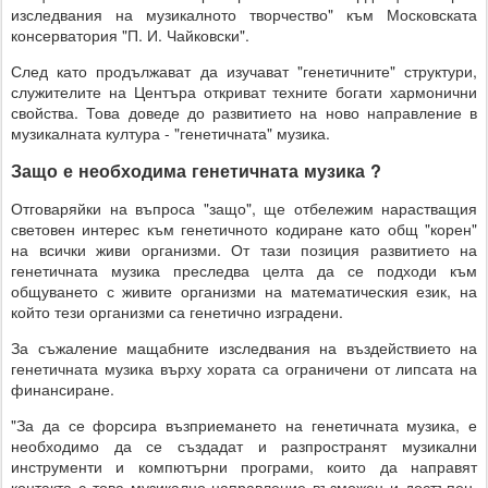
изследвания на музикалното творчество" към Московската
консерватория "П. И. Чайковски".
След като продължават да изучават "генетичните" структури,
служителите на Центъра откриват техните богати хармонични
свойства. Това доведе до развитието на ново направление в
музикалната култура - "генетичната" музика.
Защо е необходима генетичната музика ?
Отговаряйки на въпроса "защо", ще отбележим нарастващия
световен интерес към генетичното кодиране като общ "корен"
на всички живи организми. От тази позиция развитието на
генетичната музика преследва целта да се подходи към
общуването с живите организми на математическия език, на
който тези организми са генетично изградени.
За съжаление мащабните изследвания на въздействието на
генетичната музика върху хората са ограничени от липсата на
финансиране.
"За да се форсира възприемането на генетичната музика, е
необходимо да се създадат и разпространят музикални
инструменти и компютърни програми, които да направят
контакта с това музикално направление възможен и достъпен.