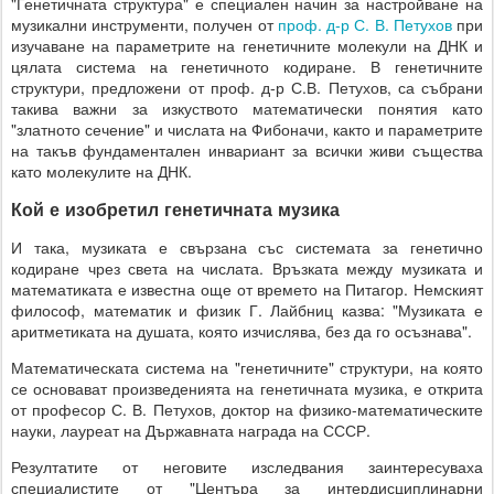
"Генетичната структура" е специален начин за настройване на
музикални инструменти, получен от
проф. д-р С. В. Петухов
при
изучаване на параметрите на генетичните молекули на ДНК и
цялата система на генетичното кодиране. В генетичните
структури, предложени от проф. д-р С.В. Петухов, са събрани
такива важни за изкуството математически понятия като
"златното сечение" и числата на Фибоначи, както и параметрите
на такъв фундаментален инвариант за всички живи същества
като молекулите на ДНК.
Кой е изобретил генетичната музика
И така, музиката е свързана със системата за генетично
кодиране чрез света на числата. Връзката между музиката и
математиката е известна още от времето на Питагор. Немският
философ, математик и физик Г. Лайбниц казва: "Музиката е
аритметиката на душата, която изчислява, без да го осъзнава".
Математическата система на "генетичните" структури, на която
се основават произведенията на генетичната музика, е открита
от професор С. В. Петухов, доктор на физико-математическите
науки, лауреат на Държавната награда на СССР.
Резултатите от неговите изследвания заинтересуваха
специалистите от "Центъра за интердисциплинарни