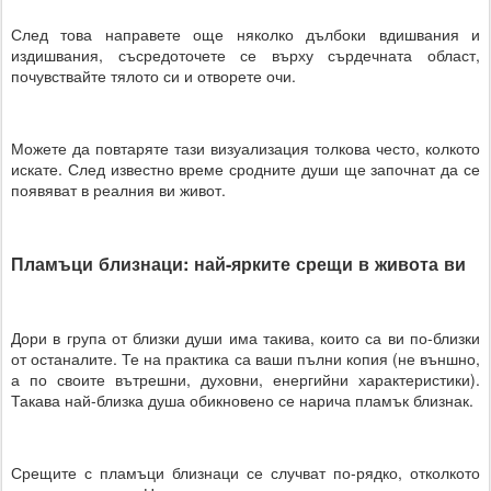
След това направете още няколко дълбоки вдишвания и
издишвания, съсредоточете се върху сърдечната област,
почувствайте тялото си и отворете очи.
Можете да повтаряте тази визуализация толкова често, колкото
искате. След известно време сродните души ще започнат да се
появяват в реалния ви живот.
Пламъци близнаци: най-ярките срещи в живота ви
Дори в група от близки души има такива, които са ви по-близки
от останалите. Те на практика са ваши пълни копия (не външно,
а по своите вътрешни, духовни, енергийни характеристики).
Такава най-близка душа обикновено се нарича пламък близнак.
Срещите с пламъци близнаци се случват по-рядко, отколкото