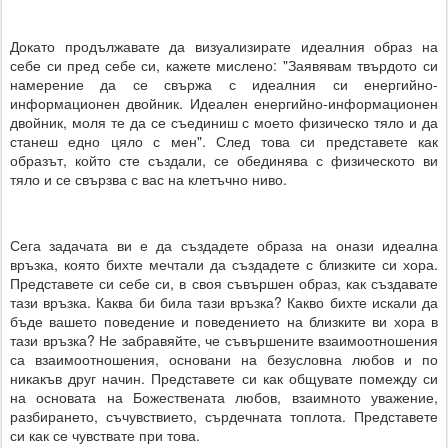
Докато продължавате да визуализирате идеалния образ на
себе си пред себе си, кажете мислено: "Заявявам твърдото си
намерение да се свържа с идеалния си енергийно-
информационен двойник. Идеален енергийно-информационен
двойник, моля те да се съединиш с моето физическо тяло и да
станеш едно цяло с мен". След това си представете как
образът, който сте създали, се обединява с физическото ви
тяло и се свързва с вас на клетъчно ниво.
Сега задачата ви е да създадете образа на онази идеална
връзка, която бихте мечтали да създадете с близките си хора.
Представете си себе си, в своя съвършен образ, как създавате
тази връзка. Каква би била тази връзка? Какво бихте искали да
бъде вашето поведение и поведението на близките ви хора в
тази връзка? Не забравяйте, че съвършените взаимоотношения
са взаимоотношения, основани на безусловна любов и по
никакъв друг начин. Представете си как общувате помежду си
на основата на Божествената любов, взаимното уважение,
разбирането, съчувствието, сърдечната топлота. Представете
си как се чувствате при това.