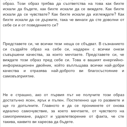
образ. Този образ трябва да съответства на това как бихте
искали да бъдете, как бихте искали да се виждате. Как бихте
искали да се чувствате? Как бихте искали да изглеждате? Как
бихте искали да се държите, така че винаги да сте доволни от
себе си и от поведението си?
Представете си, че всички тези неща се сбъдват. В съзнанието
си създайте образ на себе си, надарен с всички онези
съвършени качества, за които мечтаете. Представете си, че
виждате този образ пред себе си. Това е вашият енергийно-
информационен двойник, който въплъщава всички най-добри
качества и отразява най-доброто ви благосъстояние и
самовъзприятие.
Не е страшно, ако от първия път не получите този образ
достатъчно ясен, ярък и пълен. Постепенно ще го развиете и
ще го допълните. Главното е да се проникнете от онова
идеално самочувствие, за което мечтаете, от чувството на
самоприемане, радост и удовлетворение от факта, че сте
такива, каквито ви харесва да бъдете.