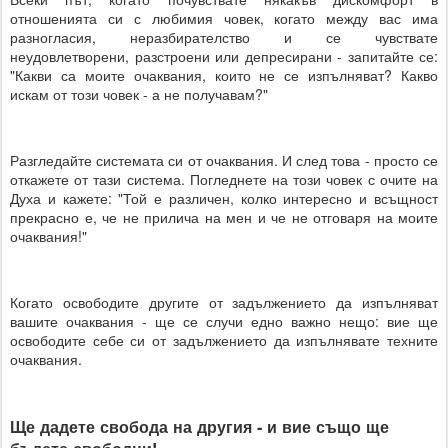
отношенията си с любимия човек, когато между вас има
разногласия, неразбирателство и се чувствате
неудовлетворени, разстроени или депресирани - запитайте се:
"Какви са моите очаквания, които не се изпълняват? Какво
искам от този човек - а не получавам?"
Разгледайте системата си от очаквания. И след това - просто се
откажете от тази система. Погледнете на този човек с очите на
Духа и кажете: "Той е различен, колко интересно и всъщност
прекрасно е, че не прилича на мен и че не отговаря на моите
очаквания!"
Когато освободите другите от задължението да изпълняват
вашите очаквания - ще се случи едно важно нещо: вие ще
освободите себе си от задължението да изпълнявате техните
очаквания.
Ще дадете свобода на другия - и вие също ще