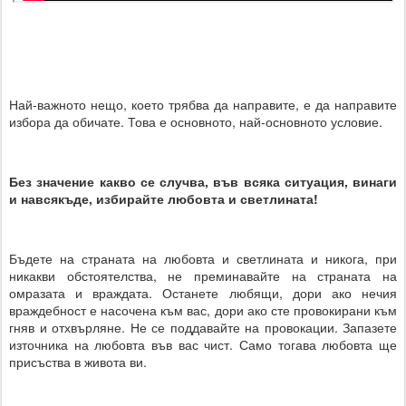
Най-важното нещо, което трябва да направите, е да направите
избора да обичате. Това е основното, най-основното условие.
Без значение какво се случва, във всяка ситуация, винаги
и навсякъде, избирайте любовта и светлината!
Бъдете на страната на любовта и светлината и никога, при
никакви обстоятелства, не преминавайте на страната на
омразата и враждата. Останете любящи, дори ако нечия
враждебност е насочена към вас, дори ако сте провокирани към
гняв и отхвърляне. Не се поддавайте на провокации. Запазете
източника на любовта във вас чист. Само тогава любовта ще
присъства в живота ви.