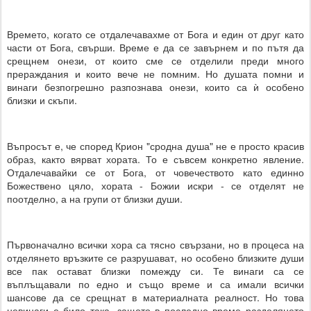
Времето, когато се отдалечавахме от Бога и един от друг като
части от Бога, свърши. Време е да се завърнем и по пътя да
срещнем онези, от които сме се отделили преди много
прераждания и които вече не помним. Но душата помни и
винаги безпогрешно разпознава онези, които са ѝ особено
близки и скъпи.
Въпросът е, че според Крион "сродна душа" не е просто красив
образ, както вярват хората. То е съвсем конкретно явление.
Отдалечавайки се от Бога, от човечеството като единно
Божествено цяло, хората - Божии искри - се отделят не
поотделно, а на групи от близки души.
Първоначално всички хора са тясно свързани, но в процеса на
отделянето връзките се разрушават, но особено близките души
все пак остават близки помежду си. Те винаги са се
въплъщавали по едно и също време и са имали всички
шансове да се срещнат в материалната реалност. Но това
невинаги е било така, защото в последно време разделянето