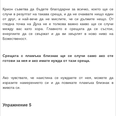
Крион съветва да бъдете благодарни за всичко, което ще се
случи в резултат на такава среща, и да не очаквате нищо един
от друг, и най-вече да не мислите, че си дължите нещо. От
гледна точка на Духа не е толкова важно какво ще се случи
между вас като хора. Главното е срещата да се състои,
енергиите да се свържат и да ви хвърлят в ново ниво на
Божественост.
Срещата с пламъка близнак ще се случи само ако сте
готови за нея и ако имате нужда от тази среща.
Ако чувствате, че наистина се нуждаете от нея, можете да
изразите намерението си и да повикате пламъка близнак в
живота си.
Упражнение 5