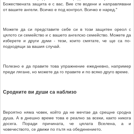
Божествената защита е с вас. Вие сте водени и направлявани
от вашите ангели. Всичко е под контрол. Всичко е наред."
Можете да си представите себе си в този защитен ореол с
цялото си семейство и с вашето ангелско семейство. Можете да
изберете и други думи - тези, които смятате, че ще са по-
подходящи за вашия случай.
Полезно е да правите това упражнение ежедневно, например
преди лягане, но можете да го правите и по всяко друго време.
Сродните ви души са наблизо
Вероятно няма човек, който да не мечтае да срещне сродна
душа. А в днешно време това е реално за всеки, както никога
досега. Поради причината, че цялата Вселена, а и
човечеството, се движи по пътя на обединението.