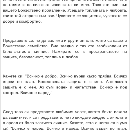
по-голям и по-висок от човешкото ви тяло. Това сте вие във
вашето Божествено проявление. Усещате топлината и любовта,
които той отправя към вас. Чувствате се защитени, чувствате се
добре и комфортно.
Представете си, че до вас има и други ангели, които са вашето
Божествено семейство. Вие заедно с тях сте заобиколени от
бяло-златисто сияние. Намирате се в пространството на
защита, безопасност, топлина и любов.
Кажете си: "Всичко е добро. Всичко върви както трябва. Всичко
върви по план. Божествената защита е с мен. Ангелската
защита е с мен. Аз съм воден и напътстван. Всичко е под
контрол. Всичко е наред."
След това си представете любимия човек, когото бихте искали
да защитите, и си представете, че го виждате заедно с ангелите
в ореол от бяло-златисто сияние. Кажете, сега с него/нея в ума
си: "Всичко е наред. Всичко е наред. Всичко върви по план.