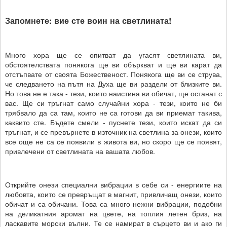
Запомнете: вие сте воин на светлината!
Много хора ще се опитват да угасят светлината ви,
обстоятелствата понякога ще ви объркват и ще ви карат да
отстъпвате от своята Божественост. Понякога ще ви се струва,
че следването на пътя на Духа ще ви раздели от близките ви.
Но това не е така - тези, които наистина ви обичат, ще останат с
вас. Ще си тръгнат само случайни хора - тези, които не би
трябвало да са там, които не са готови да ви приемат такива,
каквито сте. Бъдете смели - пуснете тези, които искат да си
тръгнат, и се превърнете в източник на светлина за онези, които
все още не са се появили в живота ви, но скоро ще се появят,
привлечени от светлината на вашата любов.
Открийте онези специални вибрации в себе си - енергиите на
любовта, които се превръщат в магнит, привличащ онези, които
обичат и са обичани. Това са много нежни вибрации, подобни
на деликатния аромат на цвете, на топлия летен бриз, на
ласкавите морски вълни. Те се намират в сърцето ви и ако ги