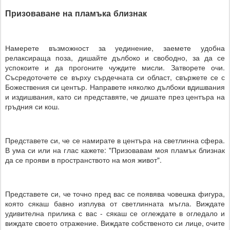
Призоваване на пламъка близнак
Намерете възможност за уединение, заемете удобна
релаксираща поза, дишайте дълбоко и свободно, за да се
успокоите и да прогоните чуждите мисли. Затворете очи.
Съсредоточете се върху сърдечната си област, свържете се с
Божествения си център. Направете няколко дълбоки вдишвания
и издишвания, като си представяте, че дишате през центъра на
гръдния си кош.
Представете си, че се намирате в центъра на светлинна сфера.
В ума си или на глас кажете: "Призовавам моя пламък близнак
да се прояви в пространството на моя живот".
Представете си, че точно пред вас се появява човешка фигура,
която сякаш бавно изплува от светлинната мъгла. Виждате
удивителна прилика с вас - сякаш се оглеждате в огледало и
виждате своето отражение. Виждате собственото си лице, очите