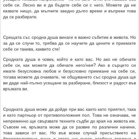
себе си. Лесно ви е да бъдете себе си с него. Можете да не
казвате нищо, да мълчите заедно дълго време и въпреки това
да се разбирате.
Срещата със сродна душа винаги е важно събитие в живота. Но
за да се случи то, трябва да се научите да цените и приемате
себе си такива, каквито сте!
Сродната душа е човек, който е като вас. Но ако не обичате
себе си, как можете да обичате него/нея? Ако в сърцето си
имате безусловна любов и безусловно приемане на себе си,
тогава можете да очаквате, че общуването със сродна душа ще
ви даде най-пълно усещане за разбиране, близост и радост във
връзката ви.
Сродната душа може да дойде при вас както като приятел, така
и като партньор от противоположния пол. Това не означава, че
непременно ще свързвате техните съдби до края на живота им.
Съвсем не, връзката може да се развие по различни начини,
това зависи от вас. Но във всеки случай присъствието на
близкородствена душа в света ще внесе особена топлина в