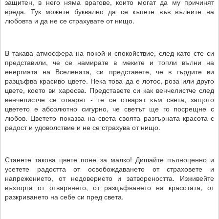
защитен, в него няма врагове, които могат да му причинят
вреда. Тук можете буквално да се къпете във вълните на
любовта и да не се страхувате от нищо.
В такава атмосфера на покой и спокойствие, след като сте си
представили, че се намирате в меките и топли вълни на
енергията на Вселената, си представете, че в гърдите ви
разцъфва красиво цвете. Нека това да е лотос, роза или друго
цвете, което ви харесва. Представете си как венчелистче след
венчелистче се отварят - те се отварят към света, защото
цветето е абсолютно сигурно, че светът ще го посрещне с
любов. Цветето показва на света своята разгърната красота с
радост и удоволствие и не се страхува от нищо.
Станете такова цвете поне за малко! Дишайте пълноценно и
усетете радостта от освобождаването от страховете и
напрежението, от недоверието и затвореността. Изживейте
възторга от отварянето, от разцъфването на красотата, от
разкриването на себе си пред света.