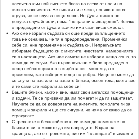
насочено към най-висшето благо на всеки от нас и на
цялото човечество. Не винаги ни е ясно, понякога ни се
струва, че се случва нещо лошо. Но Духът никога не
допуска случайности, няма "нещастни съвпадения". Всичко
е предвидено от Духа и всичко има своя висш смисъл.
Ако сме избрали съдбата си още преди въплъщението,
това не означава, че тя е предопределена. Променяйки
себе си, ние променяме и съдбата си. Непрекъснато
избираме бъдещето си с мислите, чувствата, намеренията
си в настоящето. Ако ние самите не изберем нещо лошо, то
няма да се случи. Ако първоначално е било предвидено
нещо неблагоприятно в съдбата ни - можем да го
променим, като изберем нещо по-добро. Нищо не може да
се случи на вас или на вашите близки, освен това, което вие
и те сами сте избрали за себе си!
Вашите близки, както и вие, имат свои ангелски помощници
и водачи. Те са призвани да им помагат и да ги защитават.
Научете се да се доверявате на ангелите, помолете ги за
помощ и закрила и ще сте сигурни, че няма от какво да се
страхувате.
С тревогите и безпокойството си няма да помогнете на
близките си, а можете да им навредите. В края на
краищата, ако се тревожите, вие им "планирате" възможни
неприятности. Кажете си, че не планирате никакви