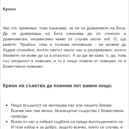
Крион
Ако сте тревожни, това означава, че не се доверявате на Бога.
Да се доверяваш на Бога означава да си спокоен и
уравновесен, независимо какво се случва около теб. О, ще
кажете: "Крайън, това е толкова нечовешко - не можем да
бъдем спокойни, когато светът около нас е разтревожен, когато
близките ни може да са в опасност. А аз ще ви кажа: о, да, това
със сигурност е човешко, и то е нещо повече от човешко: то е
Божествено-човешко.
Крион ни съветва да помним пет важни неща:
Нищо всъщност не заплашва нас или нашите близки.
Всички ние сме вечни, безсмъртни същества с Божествена
природа.
Всеки от нас е избрал съдбата си преди въплъщението си.
И този избор е за добро, защото всичко, което се случва, е