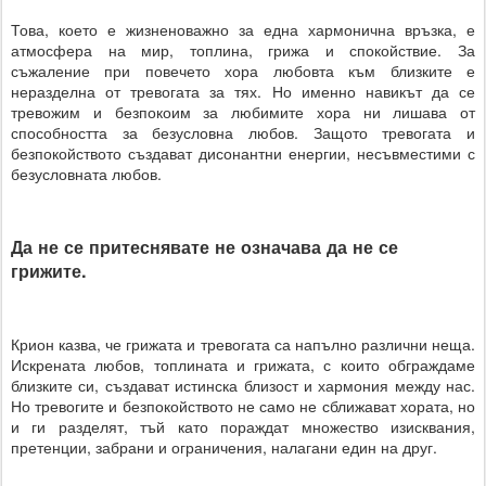
Това, което е жизненоважно за една хармонична връзка, е
атмосфера на мир, топлина, грижа и спокойствие. За
съжаление при повечето хора любовта към близките е
неразделна от тревогата за тях. Но именно навикът да се
тревожим и безпокоим за любимите хора ни лишава от
способността за безусловна любов. Защото тревогата и
безпокойството създават дисонантни енергии, несъвместими с
безусловната любов.
Да не се притеснявате не означава да не се
грижите.
Крион казва, че грижата и тревогата са напълно различни неща.
Искрената любов, топлината и грижата, с които обграждаме
близките си, създават истинска близост и хармония между нас.
Но тревогите и безпокойството не само не сближават хората, но
и ги разделят, тъй като пораждат множество изисквания,
претенции, забрани и ограничения, налагани един на друг.