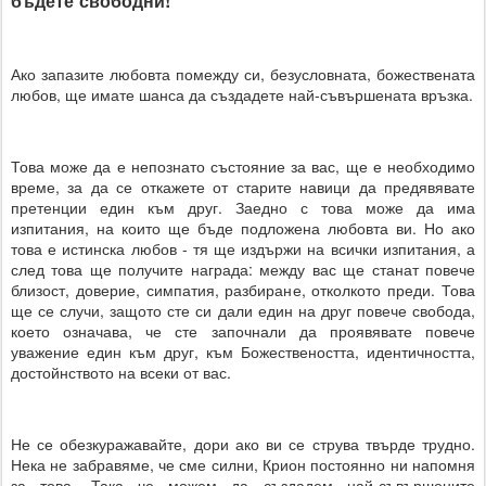
бъдете свободни!
Ако запазите любовта помежду си, безусловната, божествената
любов, ще имате шанса да създадете най-съвършената връзка.
Това може да е непознато състояние за вас, ще е необходимо
време, за да се откажете от старите навици да предявявате
претенции един към друг. Заедно с това може да има
изпитания, на които ще бъде подложена любовта ви. Но ако
това е истинска любов - тя ще издържи на всички изпитания, а
след това ще получите награда: между вас ще станат повече
близост, доверие, симпатия, разбиране, отколкото преди. Това
ще се случи, защото сте си дали един на друг повече свобода,
което означава, че сте започнали да проявявате повече
уважение един към друг, към Божествеността, идентичността,
достойнството на всеки от вас.
Не се обезкуражавайте, дори ако ви се струва твърде трудно.
Нека не забравяме, че сме силни, Крион постоянно ни напомня
за това. Така че можем да създадем най-съвършените