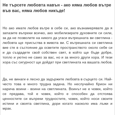
Не търсете любовта навън - ако няма любов вътре
във вас, няма любов никъде!
Но ако имате любов вътре в себе си, ако възнамерявате да я
запазите въпреки всичко, ако мобилизирате духовните си сили,
за да не позволите на никого да угаси вътрешната ви светлина -
любовта ще присъства в живота ви. С вътрешната си светлина
вие сте в състояние да осветите пространството около себе си
и да създадете свой собствен свят, в който ще бъде добре,
топло и уютно не само за вас, но и за много други хора. И тези
хора със сигурност ще дойдат при светлината на вашата любов.
Да, не винаги е лесно да задържите любовта в сърцето си. Най-
често това е много трудна задача. Но неслучайно Крион ни
нарича воини - воини на светлината. Воинът не е човек, който
се предава, той е човек, който е способен да отстоява
ценностите си въпреки трудностите, човек, който носи своите
истини и своята светлина, дори когато наоколо има лъжи и
мрак.