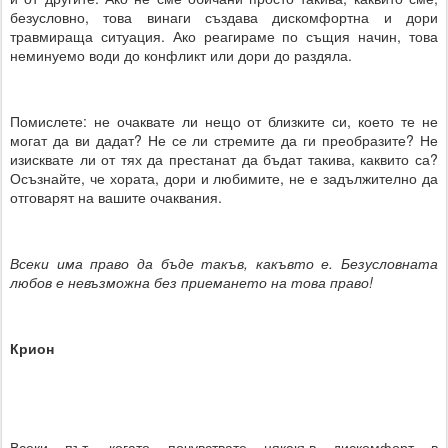
безусловно, това винаги създава дискомфортна и дори
травмираща ситуация. Ако реагираме по същия начин, това
неминуемо води до конфликт или дори до раздяла.
Помислете: не очаквате ли нещо от близките си, което те не
могат да ви дадат? Не се ли стремите да ги преобразите? Не
изисквате ли от тях да престанат да бъдат такива, каквито са?
Осъзнайте, че хората, дори и любимите, не е задължително да
отговарят на вашите очаквания.
Всеки има право да бъде такъв, какъвто е. Безусловната
любов е невъзможна без приемането на това право!
Крион
Всеки път, когато почувствате някакъв дискомфорт в