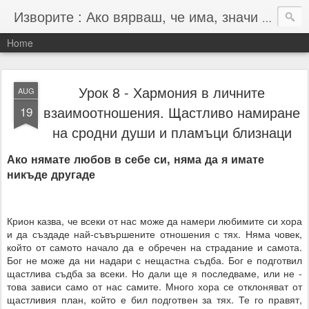
Изворите : Ако вярваш, че има, значи има :-)
Home
Урок 8 - Хармония в личните
AUG
взаимоотношения. Щастливо намиране
19
на сродни души и пламъци близнаци
Ако нямате любов в себе си, няма да я имате
никъде другаде
Крион казва, че всеки от нас може да намери любимите си хора
и да създаде най-съвършените отношения с тях. Няма човек,
който от самото начало да е обречен на страдание и самота.
Бог не може да ни надари с нещастна съдба. Бог е подготвил
щастлива съдба за всеки. Но дали ще я последваме, или не -
това зависи само от нас самите. Много хора се отклоняват от
щастливия план, който е бил подготвен за тях. Те го правят,