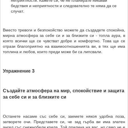
бедствия и неприятности и следователно те няма да се
случат.
Вместо тревоги и безпокойство можете да създадете спокойна,
мирна атмосфера за себе си и за близките си - топла аура, в
която всички ще се чувстват добре и комфортно. Това ще се
отрази благоприятно на взаимоотношенията ви, в тях ще има
топлина и любов, които преди може би са липсвали.
Упражнение 3
Създайте атмосфера на мир, спокойствие и защита
за себе си и за близките си
Останете насаме със себе си, заемете някоя удобна поза,
затворете очи. Представете си, че зад гърба ви има златен
ангел със снежнобели крила. Той прилича на вас, но само че е