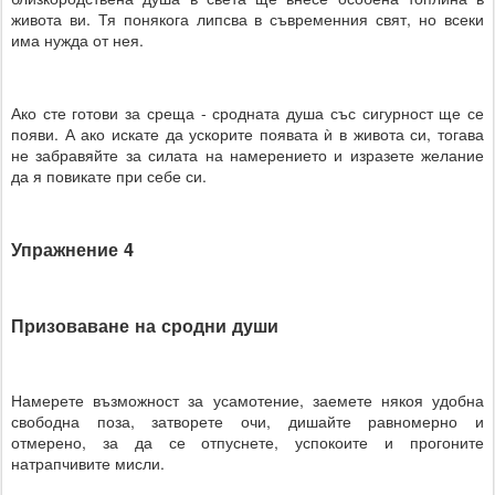
живота ви. Тя понякога липсва в съвременния свят, но всеки
има нужда от нея.
Ако сте готови за среща - сродната душа със сигурност ще се
появи. А ако искате да ускорите появата ѝ в живота си, тогава
не забравяйте за силата на намерението и изразете желание
да я повикате при себе си.
Упражнение 4
Призоваване на сродни души
Намерете възможност за усамотение, заемете някоя удобна
свободна поза, затворете очи, дишайте равномерно и
отмерено, за да се отпуснете, успокоите и прогоните
натрапчивите мисли.