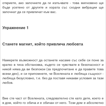
откриете, ако започнете да ги излъчвате - това мигновено ще
бъде усетено от другите и хората със сходни вибрации ще
започнат да се привличат към вас.
Упражнение 1
Станете магнит, който привлича любовта
Намерете възможност да останете насаме със себе си поне за
кратко в тиха обстановка, където се чувствате в безопасност и
никой няма да ви безпокои (за предпочитане е да правите това
всеки ден), и си припомнете, че Вселената е любяща същност -
любяща безусловно, т.е. без да поставя никакви условия за тази
любов.
Вие сте част от Вселената, следователно сте като дете, което е
в дом, който го обича и е обичан от него. Този дом е абсолютно