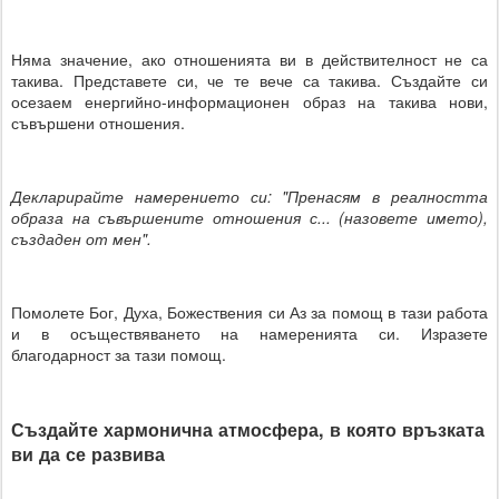
Няма значение, ако отношенията ви в действителност не са
такива. Представете си, че те вече са такива. Създайте си
осезаем енергийно-информационен образ на такива нови,
съвършени отношения.
Декларирайте намерението си: "Пренасям в реалността
образа на съвършените отношения с... (назовете името),
създаден от мен".
Помолете Бог, Духа, Божествения си Аз за помощ в тази работа
и в осъществяването на намеренията си. Изразете
благодарност за тази помощ.
Създайте хармонична атмосфера, в която връзката
ви да се развива