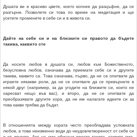
Душата ви е красиво цвете, което копнее да разцъфне, да се
разгърне. Позволете си това по време на медитация и ще
усетите промените в себе си и в живота си.
Дайте на себе си и на близките си правото да бъдете
такива, каквито сте
Да носите любов в душата си, любов към Божественото,
безусловна любов, означава да приемате себе си и другите
такива, каквито са. Това означава, първо, да не се опитвате да
играете някакви роли, да не се опитвате да се превърнете в
някой друг (например, за да угодите на близките си, които не
харесват нещо във вас), и второ, да не се опитвате да
преобразявате другите хора, да не им налагате идеите си за
това какви трябва да бъдат.
В отношенията между хората често преобладава условната
любов, а това неизменно води до неудовлетвореност от себе си
и от другите. Ако не сме обичани просто такива, каквито сме,