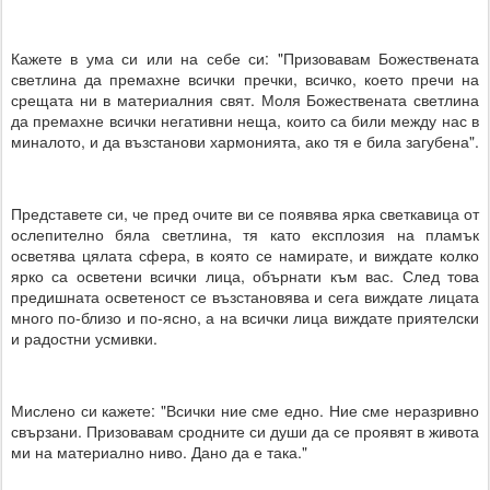
Кажете в ума си или на себе си: "Призовавам Божествената
светлина да премахне всички пречки, всичко, което пречи на
срещата ни в материалния свят. Моля Божествената светлина
да премахне всички негативни неща, които са били между нас в
миналото, и да възстанови хармонията, ако тя е била загубена".
Представете си, че пред очите ви се появява ярка светкавица от
ослепително бяла светлина, тя като експлозия на пламък
осветява цялата сфера, в която се намирате, и виждате колко
ярко са осветени всички лица, обърнати към вас. След това
предишната осветеност се възстановява и сега виждате лицата
много по-близо и по-ясно, а на всички лица виждате приятелски
и радостни усмивки.
Мислено си кажете: "Всички ние сме едно. Ние сме неразривно
свързани. Призовавам сродните си души да се проявят в живота
ми на материално ниво. Дано да е така."