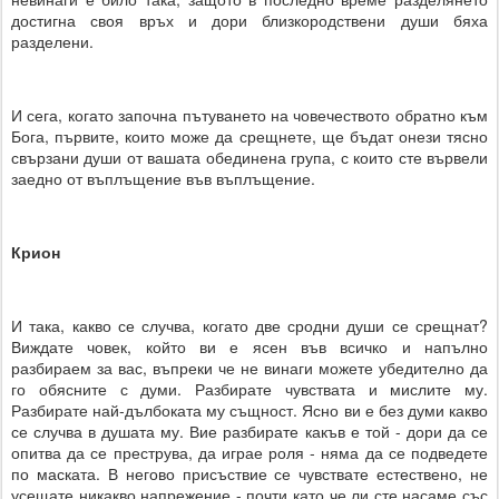
достигна своя връх и дори близкородствени души бяха
разделени.
И сега, когато започна пътуването на човечеството обратно към
Бога, първите, които може да срещнете, ще бъдат онези тясно
свързани души от вашата обединена група, с които сте вървели
заедно от въплъщение във въплъщение.
Крион
И така, какво се случва, когато две сродни души се срещнат?
Виждате човек, който ви е ясен във всичко и напълно
разбираем за вас, въпреки че не винаги можете убедително да
го обясните с думи. Разбирате чувствата и мислите му.
Разбирате най-дълбоката му същност. Ясно ви е без думи какво
се случва в душата му. Вие разбирате какъв е той - дори да се
опитва да се преструва, да играе роля - няма да се подведете
по маската. В негово присъствие се чувствате естествено, не
усещате никакво напрежение - почти като че ли сте насаме със