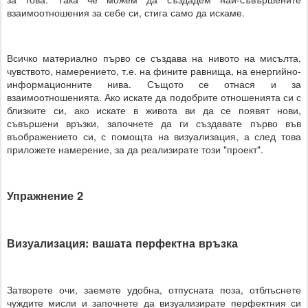
взаимоотношения за себе си, стига само да искаме.
Всичко материално първо се създава на нивото на мисълта,
чувството, намерението, т.е. на фините равнища, на енергийно-
информационните нива. Същото се отнася и за
взаимоотношенията. Ако искате да подобрите отношенията си с
близките си, ако искате в живота ви да се появят нови,
съвършени връзки, започнете да ги създавате първо във
въображението си, с помощта на визуализация, а след това
приложете намерение, за да реализирате този "проект".
Упражнение 2
Визуализация: вашата перфектна връзка
Затворете очи, заемете удобна, отпусната поза, отблъснете
чуждите мисли и започнете да визуализирате перфектния си