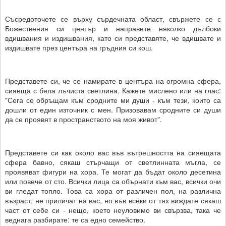
Съсредоточете се върху сърдечната област, свържете се с
Божествения си център и направете няколко дълбоки
вдишвания и издишвания, като си представяте, че вдишвате и
издишвате през центъра на гръдния си кош.
Представете си, че се намирате в центъра на огромна сфера,
сияеща с бяла лъчиста светлина. Кажете мислено или на глас:
"Сега се обръщам към сродните ми души - към тези, които са
дошли от един източник с мен. Призовавам сродните си души
да се проявят в пространството на моя живот".
Представете си как около вас във вътрешността на сияещата
сфера бавно, сякаш стърчащи от светлинната мъгла, се
проявяват фигури на хора. Те могат да бъдат около десетина
или повече от сто. Всички лица са обърнати към вас, всички очи
ви гледат топло. Това са хора от различен пол, на различна
възраст, не приличат на вас, но във всеки от тях виждате сякаш
част от себе си - нещо, което неуловимо ви свързва, така че
веднага разбирате: те са едно семейство.