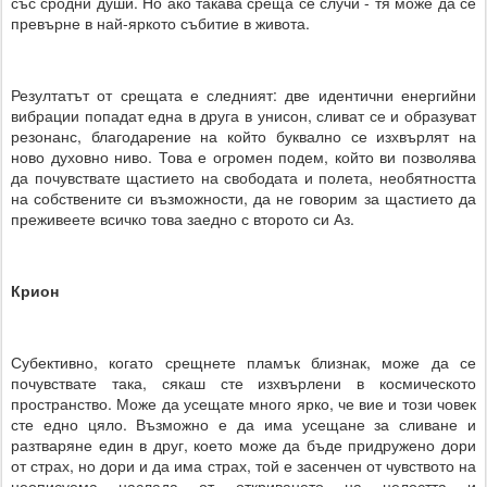
със сродни души. Но ако такава среща се случи - тя може да се
превърне в най-яркото събитие в живота.
Резултатът от срещата е следният: две идентични енергийни
вибрации попадат една в друга в унисон, сливат се и образуват
резонанс, благодарение на който буквално се изхвърлят на
ново духовно ниво. Това е огромен подем, който ви позволява
да почувствате щастието на свободата и полета, необятността
на собствените си възможности, да не говорим за щастието да
преживеете всичко това заедно с второто си Аз.
Крион
Субективно, когато срещнете пламък близнак, може да се
почувствате така, сякаш сте изхвърлени в космическото
пространство. Може да усещате много ярко, че вие и този човек
сте едно цяло. Възможно е да има усещане за сливане и
разтваряне един в друг, което може да бъде придружено дори
от страх, но дори и да има страх, той е засенчен от чувството на
неописуема наслада от откриването на целостта и