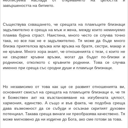
завършеността на битието.
Съществува схващането, че срещата на пламъците близнаци
задължително е среща на мъж и жена, между които неминуемо
пламва бурна страст. Наистина, много често се случва точно
така, но все пак не е задължително. Тя може да бъде много
близка приятелска връзка или връзка на братя, сестри, макар и
не кръвни. Много хора знаят, че отношенията с тези, с които не
ни свързват кръвни връзки, могат да бъдат по-близки и
роднински, отколкото с кръвните роднини. Това се случва
именно при среща със сродни души и пламъци близнаци.
Но независимо от това как ще се развият отношенията ви,
основният смисъл на срещата на пламъците близнаци е, че тя
е Божествен акт на възстановяване на изгубената цялост,
хармония, единство. А също и във факта, че подобна среща
дава възможност да се събуди и осъзнае скритият духовен
потенциал. Такава среща винаги ни преобразява качествено. Тя
може мигновено да ни издигне до Бога, ако сме готови за това.