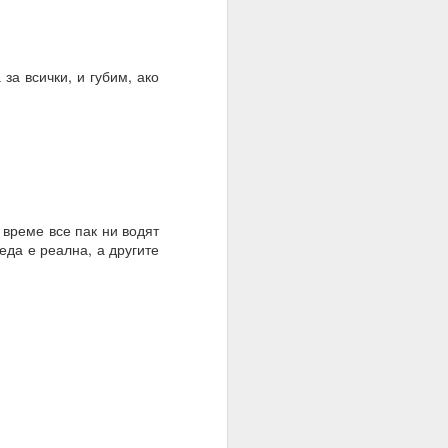
за всички, и губим, ако
 време все пак ни водят
еда е реална, а другите