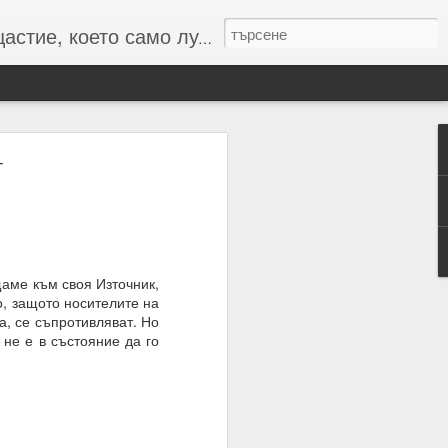
то само лудите познават :-)
т
 числата и буквите и с
резултат
щаме към своя Източник,
о, защото носителите на
а, се съпротивляват. Но
 не е в състояние да го