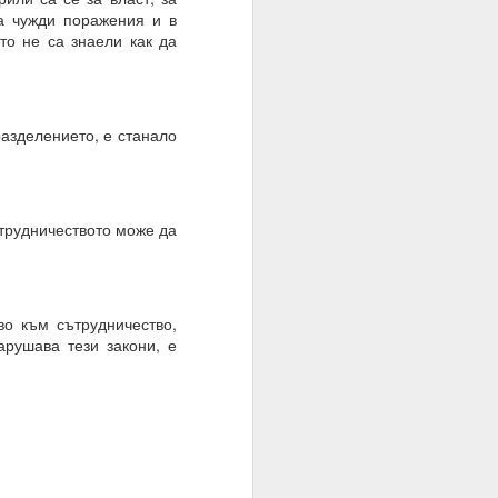
на чужди поражения и в
то не са знаели как да
ато умът е в режим на
разделението, е станало
шение е търпението.
е на случайността, на
ътрудничеството може да
тът.
во към сътрудничество,
арушава тези закони, е