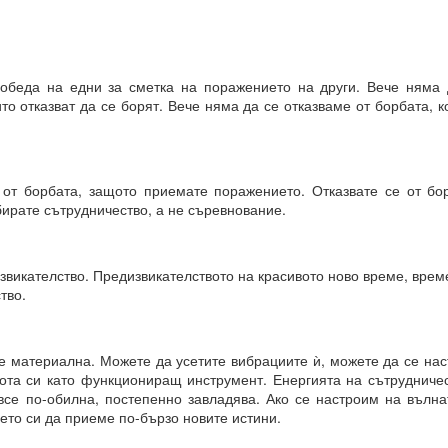
е сте направили избор, преди да го осъзнаете съзнателно.
ил избора между „да“ или „не“ въз основа на предсказанието, ваши
орал или нравственост, съвети и опит.
обеда на едни за сметка на поражението на други. Вече няма 
то отказват да се борят. Вече няма да се отказваме от борбата, 
а направите, е да го кажете.
 че току-що са направили своя избор, а всъщност изборът е напра
ановете не е избор, а желание.
 от борбата, защото приемате поражението. Отказвате се от бо
бирате сътрудничество, а не съревнование.
ията е избор.
викателство. Предизвикателството на красивото ново време, врем
тво.
е материална. Можете да усетите вибрациите ѝ, можете да се нас
азбира вашите чувства, думи, мисли и намерения
ота си като функциониращ инструмент. Енергията на сътрудничес
 все по-обилна, постепенно завладява. Ако се настроим на вълна
я и още намерения.
ето си да приеме по-бързо новите истини.
 квант = 15 минути се отваря прозорец на Намерение и се затваря д