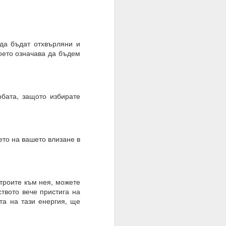
те суеверия, вярвания,
да бъдат отхвърляни и
което означава да бъдем
вен предварително.
рбата, защото избирате
ето на вашето влизане в
троите към нея, можете
твото вече пристига на
та на тази енергия, ще
руг.