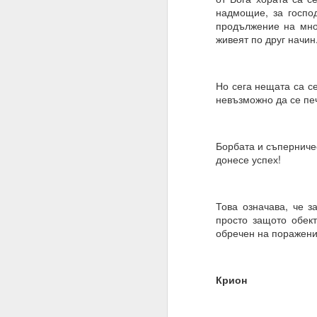
надмощие, за господ
Имате ли сън и ако да,
продължение на мног
живеят по друг начин
Не.
Мечтата е илюзия и щ
„очакване и блуждаене
Но сега нещата са се
невъзможно да се печ
Ние само правим намер
Знаем, че намереният
която се основава сън
Борбата и съперниче
донесе успех!
Трябва да очакваме „п
Една „врата“ винаги 
Това означава, че з
20.07.2023
просто защото обект
обречен на поражени
Вярвате ли в чудеса?
Ако не, то тогава ЗА
Крион
Ние вярваме
И ви съветваме да нап