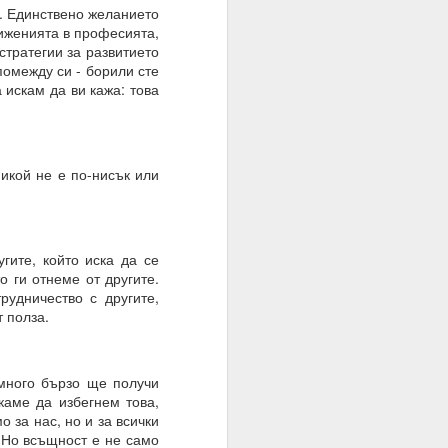
а. Единствено желанието
тиженията в професията,
стратегии за развитието
помежду си - борили сте
 искам да ви кажа: това
никой не е по-нисък или
гите, който иска да се
о ги отнеме от другите.
о осъществен факт на
рудничество с другите,
 полза.
 много бързо ще получи
каме да избегнем това,
 за нас, но и за всички
. Но всъщност е не само