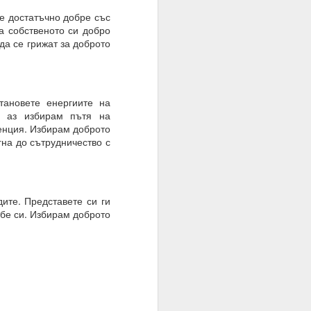
е достатъчно добре със
за собственото си добро
 да се грижат за доброто
тановете енергиите на
, аз избирам пътя на
ренция. Избирам доброто
браз и подобие, както
гна до сътрудничество с
нито сме обречени от
дите. Представете си ги
 мисленето и мисълта,
ебе си. Избирам доброто
 преминете от мислене
съзнателно сте създали