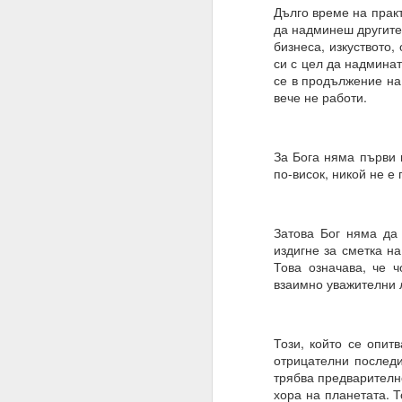
Дълго време на прак
Алхимия на мисълта и
да надминеш другите
бизнеса, изкуството,
Направете намерения..
си с цел да надминат
Бил е там, бил е там
се в продължение на 
вече не работи.
АЛМАЙТЕ, ние сме шеп
Слушайте.
За Бога няма първи 
ВСЕМОГЪЩ, за разлика 
по-висок, никой не е
Защото човекът не зна
Всемогъщият = и ти, ш
Затова Бог няма да 
издигне за сметка на
Моето намерение обя
Това означава, че ч
съществуване, в който
взаимно уважителни л
Очаквам Твоето съгла
И да, ВСЕМОГЪЩ, аз съ
Този, който се опит
Запомни това
отрицателни последи
трябва предварително
Посвети мисълта си, 
хора на планетата. Т