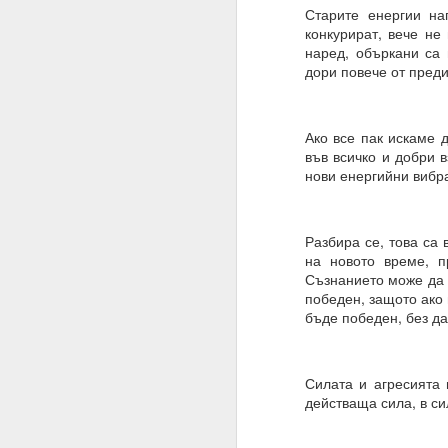
Трябва да поставите
Старите енергии на
излишък.
конкурират, вече не
наред, объркани са
Такава умереност ви д
дори повече от преди
Намеренията са здрав
Променете „Искам“ с „
Ако все пак искаме 
във всичко и добри 
ЖЕЛАНИЕТО е конкрет
нови енергийни вибр
МОГА ВСИЧКО = ВСИЧ
09.11.2023
Разбира се, това са 
ПОПИТАХ = ОТГОВО
на новото време, п
Съзнанието може да 
Какъв е „изборът“, за 
победен, защото ако 
бъде победен, без да
Какво е вашето собств
Изборът е влиянието 
Силата и агресията
Изборът не е единиче
действаща сила, в си
Мозъкът ви постоянн
активност, които предс