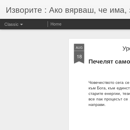
Изворите : Ако вярваш, че има, 
Classic
Home
SEP
Ур
AUG
7
18
07.11.2022
Печелят само
Гематрията и нумероло
енергията, намерениет
Намерения = избори = 
Човечеството сега се
към Бога, към единст
Намерение + енергия -
старите енергии, тез
все пак процесът се
Енергията се върна та
направи.