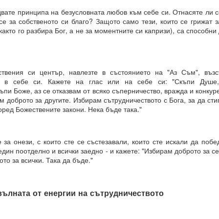
вате принципа на безусловната любов към себе си. Отнасяте ли с
И
се за собственото си благо? Защото само тези, които се грижат 
както го разбира Бог, а не за моментните си капризи), са способни
чко е възможно и че ние създаваме света, в който искаме да бъдем.
някакво разяснение по този въпрос?
твения си център, навлезте в състоянието на "Аз Съм", възс
чка всичко е възможно за мащабна трансформация в живота ни.
в в себе си. Кажете на глас или на себе си: "Скъпи Душе
ъпи Боже, аз се отказвам от всяко съперничество, вражда и конку
връхестествената способност да създавате ново бъдеще по свой о
ам доброто за другите. Избирам сътрудничеството с Бога, за да сти
оред Божествените закони. Нека бъде така."
рани да се държим по определен начин до края на живота си, 
 или светоглед.
за онези, с които сте се състезавали, които сте искали да побе
е ще ви разкрием формулите за пренастройване на мозъка и ума,
 един поотделно и всички заедно - и кажете: "Избирам доброто за с
струкции за съгласуване с вашето същество, така че да можете да
то за всички. Така да бъде."
твие и да бъдете като нов човек в едно ново бъдеще, което сами 
вълната от енергии на сътрудничеството
РЦИЯ