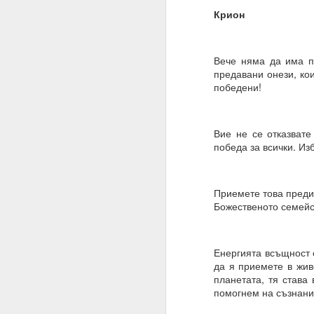
Крион
Това означава, че веч
Умът ви вече е направ
устои, образование, м
Вече няма да има п
предавани онези, кои
Всичко, което трябва д
победени!
Много хора си мислят,
И да, промяната на пл
Вие не се отказвате
победа за всички. Из
Промяната на намерен
Планове = желания
Приемете това предиз
Намерения = избор
Божественото семейс
19.11.2023
Жива вода
Енергията всъщност 
Водата има памет и р
да я приемете в жив
планетата, тя става
Намерения, намерени
помогнем на съзнани
Хей, човече, на всеки