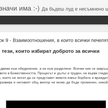
значи има :-)
Да бъдеш луд е несъмнено щастие, кое
Намерения (от Хранителей и Вершителей)
ок 9 - Взаимоотношения, в които всички печеля
 тези, които избират доброто за всички
гията е система от числа, символи и знаци, която се занимава с
о и вибрацията, които стоят зад тях.
вибрации = енергия = енергия = посока = изчисления = възможен 
 движи към обединение, а не към разделяне. Всички ние се завръ
вото в Божествеността. Процесът е дълъг и труден, не върви гладк
 липса на грижа = провал на мисията.
и, които не могат да си представят живота извън борбата и враждат
 развива и неговият общ вектор не може да бъде променен, никой
м, откъдето дойде