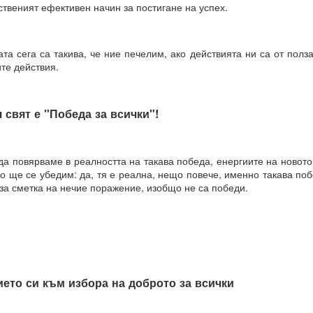
ственият ефективен начин за постигане на успех.
та сега са такива, че ние печелим, ако действията ни са от полза 
 винаги МАТЕРИАЛИЗИРАНИ.
ите действия.
о и упоритост = пътят към успеха
 свят е "Победа за всички"!
и всичко
да повярваме в реалността на такава победа, енергиите на новото
о ще се убедим: да, тя е реална, нещо повече, именно такава поб
И
 за сметка на нечие поражение, изобщо не са победи.
ята?
това?
ето си към избора на доброто за всички
вете или желанията си, а от НАМЕРЕНИЯТА си = те се сбъдват