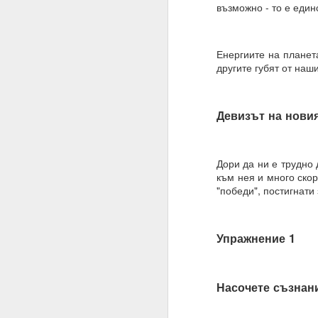
възможно - то е един
Благодаря ти.
27.07.2023
Енергиите на планета
Истински намерения,
другите губят от наш
07.08.2023
Намерение, постоянств
Девизът на новия
Човек може да направ
03.09.2023
Дори да ни е трудно 
към нея и много скор
ВЪПРОС ОТ АБОНАТ
"победи", постигнати
Сбъдват ли се желани
Какво да направим за 
Упражнение 1
Желания = Не.
Намерения = Да
Насочете съзнани
Пазете се не от плано
19.10.2023