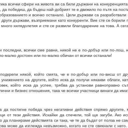
тика всички сфери на живота ви са били държани на конкуренцият
 въздействащите думи = винаги постигане на целта
, да победиш, да бъдеш най-добрият те е движило по пътя на пос
 образованието и всичко останало. Цели държави са разработвали 
.. и чакайте
 други държави, възприемани като конкуренти. Вие сте се борили 
 = заменете с НЕЩО, КОЕТО ДА БЪДЕ.
много хилядолетия и сте се развили благодарение на това. А сега
отът на вашето сърце.
и последни, всички сме равни, никой не е по-добър или по-лош, 
от творенията ти, ти знаеш, че ние сме клетки на твоя ум.
 по-малко достоен или по-малко обичан от всички останали!
е, че всичко е мисъл на Всемогъщия.
епотът на моето сърце.
подкрепи някой, който смята, че е по-добър или по-висш от дру
 унижението на другите, който иска да получи някакви облаги, кат
вявам като дадено във всички измерения, където съм, и кат
овек, който иска да успее, трябва да установи равноправно сът
 не се съмнявам, защото знам, че е така.
ични и бизнес отношения, така че всички участници винаги да имат
сие и благословия за моите намерения.
м сигурен в това и настоявам за него.
ва да постигне победа чрез негативни действия спрямо другите,
ци от тези действия. Искайки да спечели, той ще загуби. Ако ис
 да планираме действията си така, че те да бъдат от полза не само
Всемогъщи, специално на мен и моето намерение.
ова може да изглежда невъзможно, когато не сте свикнали с него