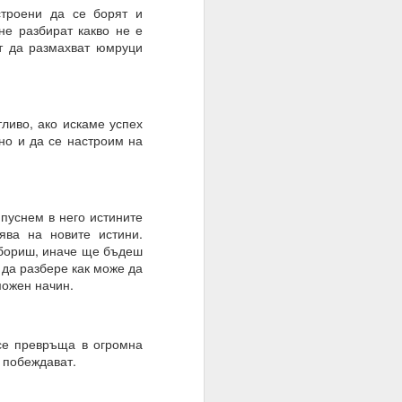
оволствие, а не чрез
строени да се борят и
не разбират какво не е
т да размахват юмруци
тливо, ако искаме успех
но и да се настроим на
 пуснем в него истините
ява на новите истини.
 бориш, иначе ще бъдеш
 да разбере как може да
можен начин.
се превръща в огромна
 на мозъка.
а побеждават.
з модели на невронна