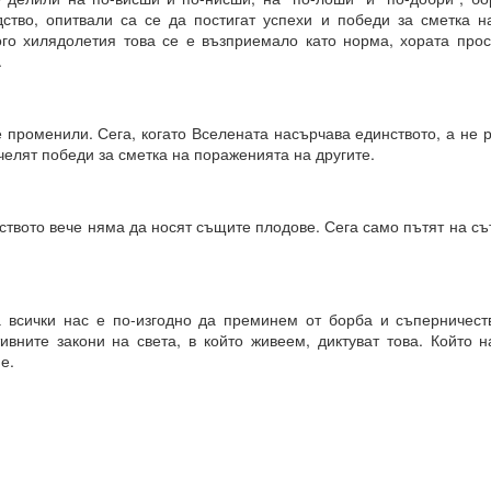
ство, опитвали са се да постигат успехи и победи за сметка 
 какъв е той?
о хилядолетия това се е възприемало като норма, хората прос
.
е си остане такава. Те са „сънища“, докато умът е заспал, ког
“.
 променили. Сега, когато Вселената насърчава единството, а не 
елят победи за сметка на пораженията на другите.
ения за постигане на реални цели, като най-важното в това отно
а работят през призмата на „прозореца на възможностите“, а н
ят.
ството вече няма да носят същите плодове. Сега само пътят на с
розореца на възможностите“, който има свой собствен алгоритъм.
ОСТАВА ОТВОРЕНА ЗА ЧОВЕКА, това е начинът, по който работи све
а всички нас е по-изгодно да преминем от борба и съперничест
ивните закони на света, в който живеем, диктуват това. Който н
е.
ДЪЛЖИТЕЛНО...ЗАДЪЛЖИТЕЛНО... ...
равите същото....