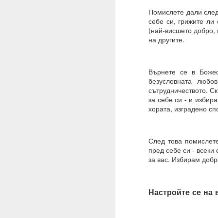
Помислете дали след
ВЪПРОС ОТ АБОНАТ
себе си, грижите ли 
(най-висшето добро, 
Често казвате, че вси
на другите.
Можем ли да получим 
Накратко:
Върнете се в Божес
От човешка гледна то
безусловната любо
сътрудничеството. Ск
Всъщност вие имате с
за себе си - и избир
искате и когато искате.
хората, изградено сп
Ние не сме програми
нашите гени, общество
След това помислете 
Бъдете търпеливи, ни
пред себе си - всеки
самите алхимични кон
за вас. Избирам добро
към интелигентно дейс
в ума си.
02.11.2023
Настройте се на 
УСЕЩАНЕ ЗА ПРОПО