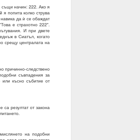
 същи начин: 222. Ако я
ой я попита колко струва
 навика да ѝ се обаждат
Това е страхотно 222".
пътувания. И при двете
веднъж в Сиатъл, когато
но срещу централата на
но причинно-следствено
подобни съвпадения за
о или късно събитие от
е са резултат от закона
литането.
бмислянето на подобни
ро след като прочетете