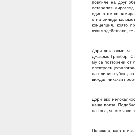
повлияе на друг об
остарелия мироглед 
Имате ли сън и ако да,
един атом се намира 
е на хиляди киломе
Не.
концепция, която п
Мечтата е илюзия и щ
взаимодействали, те 
„очакване и блуждаене
Ние само правим намер
Дори доказахме, че н
Знаем, че намереният
Джакомо Гринберг-Си
която се основава сън
му са повторени от 
електроенцефалограф
Трябва да очакваме „п
на единия субект, с
виждал никакви проб
Една „врата“ винаги 
20.07.2023
Дори ако нелокалнос
Вярвате ли в чудеса?
наша полза. Подобно
на това, че сте човеш
Ако не, то тогава ЗА
Ние вярваме
Понякога, когато иск
И ви съветваме да нап