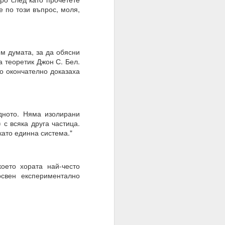
е по този въпрос, моля,
ем думата, за да обясни
а теоретик Джон С. Бел.
то окончателно доказаха
браз и подобие, както
дното. Няма изолирани
 с всяка друга частица.
нито сме обречени от
като единна система."
 мисленето и мисълта,
 преминете от мислене
което хората най-често
съзнателно сте създали
освен експериментално