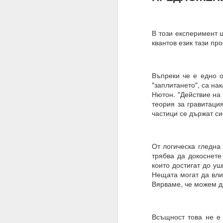
В този експеримент щ
квантов език тази пр
Въпреки че е едно о
"заплитането", са на
Нютон. "Действие на 
теория за гравитация
частици се държат си
От логическа гледна 
трябва да докоснете
27.01.2023
които достигат до уш
Нещата могат да влия
Разрушителните наме
Вярваме, че можем д
действие.
02.06.2023
Всъщност това не е 
ВЪПРОС ОТ АБОНАТ