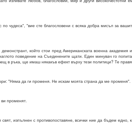
като изливате любов, благословии, мир и други високочестотни е
е сте направили избор, преди да го осъзнаете съзнателно.
ил избора между „да“ или „не“ въз основа на предсказанието, ваши
орал или нравственост, съвети и опит.
рс по чудеса", "вие сте благословени с всяка добра мисъл за вашит
а направите, е да го кажете.
 че току-що са направили своя избор, а всъщност изборът е напра
 демонстрант, който стои пред Американската военна академия 
ановете не е избор, а желание.
наглото поведение на Съединените щати. Един минувач го попита
вещ в ръка, ще имаш някакъв ефект върху тези политици? Те правят
ията е избор.
ри: "Няма да ги променя. Не искам моята страна да ме променя".
 ви променят.
азбира вашите чувства, думи, мисли и намерения
 свят, изпълнен с противопоставяне, всички ние да бъдем едно, к
я и още намерения.
 квант = 15 минути се отваря прозорец на Намерение и се затваря д