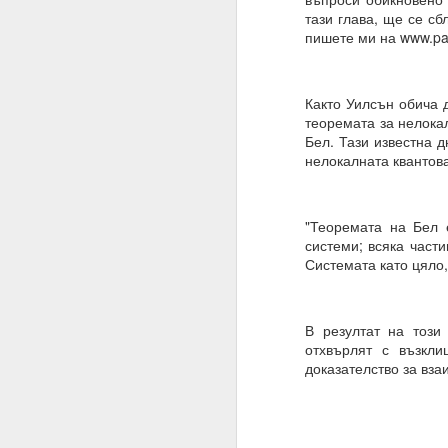
тази глава, ще се сб
ВЪПРОС ОТ АБОНАТ
пишете ми на www.pa
Често казвате, че вси
Можем ли да получим 
Както Уилсън обича 
теоремата за нелока
Накратко:
Бел. Тази известна 
нелокалната квантова
От човешка гледна то
Всъщност вие имате с
искате и когато искате.
"Теоремата на Бел 
системи; всяка части
Ние не сме програми
Системата като цяло,
нашите гени, общество
Бъдете търпеливи, ни
самите алхимични кон
В резултат на този 
към интелигентно дейс
отхвърлят с възкли
в ума си.
доказателство за вза
02.11.2023
УСЕЩАНЕ ЗА ПРОПО