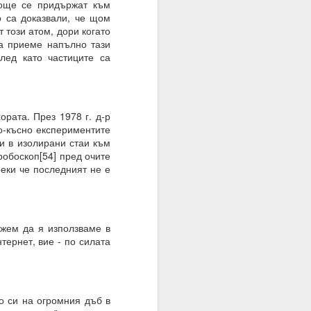
 още се придържат към
о са доказвали, че щом
 този атом, дори когато
а приеме напълно тази
лед като частиците са
ато умът е в режим на
шение е търпението.
ората. През 1978 г. д-р
е на случайността, на
о-късно експериментите
и в изолирани стаи към
обоскоп[54] пред очите
реки че последният не е
тът.
ожем да я използваме в
ернет, вие - по силата
то си на огромния дъб в