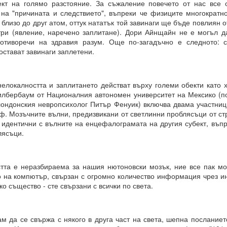
ект на голямо разстояние. За съжаление повечето от нас все
на "причината и следствието", въпреки че физиците многократн
 какъв е той?
близо до друг атом, оттук нататък той завинаги ще бъде повлиян от
три (явление, наречено заплитане). Дори Айнщайн не е могъл д
ротиворечи на здравия разум. Още по-загадъчно е следното: с
е си остане такава. Те са „сънища“, докато умът е заспал, ког
остават завинаги заплетени.
“.
ения за постигане на реални цели, като най-важното в това отно
елокалността и заплитането действат върху големи обекти като х
а работят през призмата на „прозореца на възможностите“, а н
лбербаум от Националния автономен университет на Мексико (п
ят.
лондонския невропсихолог Питър Фенуик) включва двама участниц
. Мозъчните вълни, предизвикани от светлинни проблясъци от стр
розореца на възможностите“, който има свой собствен алгоритъм.
а идентични с вълните на енцефалограмата на другия субект, въп
лясъци.
ОСТАВА ОТВОРЕНА ЗА ЧОВЕКА, това е начинът, по който работи све
тта е неразбираема за нашия нютоновски мозък, ние все пак м
 на компютър, свързан с огромно количество информация чрез инт
ко същество - сте свързани с всички по света.
ДЪЛЖИТЕЛНО...ЗАДЪЛЖИТЕЛНО... ...
ам да се свържа с някого в друга част на света, шепна послание
равите същото....