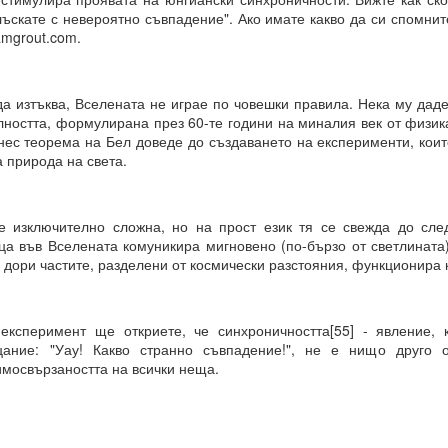
лъскате с невероятно съвпадение". Ако имате какво да си спомнит
И
mgrout.com.
чко е възможно и че ние създаваме света, в който искаме да бъдем.
някакво разяснение по този въпрос?
да изтъква, Вселената не играе по човешки правила. Нека му дад
лността, формулирана през 60-те години на миналия век от физик
днес теорема на Бел доведе до създаването на експерименти, кои
 природа на света.
чка всичко е възможно за мащабна трансформация в живота ни.
връхестествената способност да създавате ново бъдеще по свой о
е изключително сложна, но на прост език тя се свежда до сле
ца във Вселената комуникира мигновено (по-бързо от светлината)
рани да се държим по определен начин до края на живота си, 
 дори частите, разделени от космически разстояния, функционира 
 или светоглед.
е ще ви разкрием формулите за пренастройване на мозъка и ума,
струкции за съгласуване с вашето същество, така че да можете да
експеримент ще откриете, че синхроничността[55] - явление, 
твие и да бъдете като нов човек в едно ново бъдеще, което сами 
цание: "Уау! Какво странно съвпадение!", не е нищо друго 
имосвързаността на всички неща.
РЦИЯ