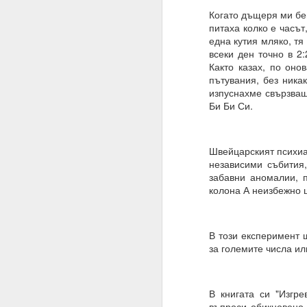
Благодаря ти.
Когато дъщеря ми беш
питаха колко е часът
27.07.2023
една кутия мляко, тя
всеки ден точно в 2
Истински намерения,
Както казах, по оно
пътувания, без ника
07.08.2023
изпуснахме свързващ
Намерение, постоянств
Би Би Си.
Човек може да направ
03.09.2023
Швейцарският психиа
независими събития
ВЪПРОС ОТ АБОНАТ
забавни аномалии, п
колона А неизбежно 
Сбъдват ли се желани
Какво да направим за 
В този експеримент 
Желания = Не.
за големите числа ил
Намерения = Да
Пазете се не от плано
В книгата си "Изгр
19.10.2023
въпроси обикновено 