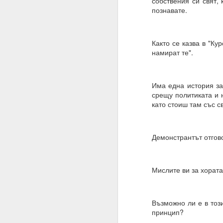
собствения си свят, 
познавате.
Това означава, че веч
Умът ви вече е направ
устои, образование, м
Както се казва в "Ку
намират те".
Всичко, което трябва д
Много хора си мислят,
Има една история за
И да, промяната на пл
срещу политиката и 
като стоиш там със с
Промяната на намерен
Планове = желания
Демонстрантът отгово
Намерения = избор
19.11.2023
Мислите ви за хората
Жива вода
Водата има памет и р
Възможно ли е в този
Намерения, намерени
принцип?
Хей, човече, на всеки