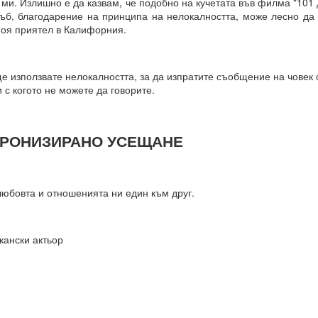
ми. Излишно е да казвам, че подобно на кучетата във филма "101
 въздействащите думи = винаги постигане на целта
дъб, благодарение на принципа на нелокалността, може лесно д
моя приятел в Калифорния.
.. и чакайте
 = заменете с НЕЩО, КОЕТО ДА БЪДЕ.
е използвате нелокалността, за да изпратите съобщение на човек о
отът на вашето сърце.
 с когото не можете да говорите.
от творенията ти, ти знаеш, че ние сме клетки на твоя ум.
ХРОНИЗИРАНО УСЕЩАНЕ
е, че всичко е мисъл на Всемогъщия.
епотът на моето сърце.
любовта и отношенията ни един към друг.
вявам като дадено във всички измерения, където съм, и кат
 не се съмнявам, защото знам, че е така.
сие и благословия за моите намерения.
кански актьор
м сигурен в това и настоявам за него.
Всемогъщи, специално на мен и моето намерение.