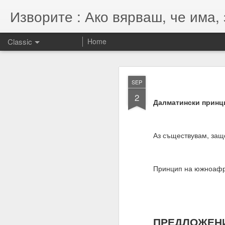
Изворите : Ако вярваш, че има, 
Classic
Home
SEP
SEP
7
2
07.11.2022
Далматински принци
Гематрията и нумероло
енергията, намерениет
Аз съществувам, защ
Намерения = избори = 
Намерение + енергия -
Принцип на южноафр
Енергията се върна та
ПРЕДЛОЖЕН