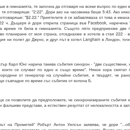
е в гимназията, тя започна да отговаря на всеки въпрос по един и
, тя отговаряше: "2:22". Дори ако на часовника беше 5:43. Ако няк
 отговаряше: "$2.22." Приятелите ѝ се забавляваха от това и имаха
:22 ч. Дъщеря ѝ дори открила страница във Facebook, наречена "
 винаги МАТЕРИАЛИЗИРАНИ.
ва време тя била в гимназията. Същото лято предприехме две 
кво планиране от моя страна, отседнахме в хотели в стая 222 - 
ия ни полет до Джуно, и друг път в хотел Langham в Лондон, точ
о и упоритост = пътят към успеха
и всичко
тър Карл Юнг нарича такива събития синхрон - "две съществени, 
, които се случват по едно и също време". Някои хора смятат 
И
ородени от генератор на случайни събития, и твърдят, че ран
ще съвпадне по време със събитие от колона Б.
ята?
това?
ще си позволите да предположите, че синхронизираните събития н
и фалшиви представи, а естествен резултат от нелокалността и зап
вете или желанията си, а от НАМЕРЕНИЯТА си = те се сбъдват
евът на Прометей" Робърт Антон Уилсън заявява, че дори "...о
стимулира проявата на юнгиански синхроничности. Вижте как ско