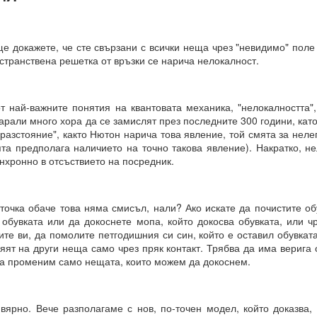
е докажете, че сте свързани с всички неща чрез "невидимо" поле
остранствена решетка от връзки се нарича нелокалност.
т най-важните понятия на квантовата механика, "нелокалността",
карали много хора да се замислят през последните 300 години, като
разстояние", както Нютон нарича това явление, той смята за неле
та предполага наличието на точно такова явление). Накратко, не
нхронно в отсъствието на посредник.
точка обаче това няма смисъл, нали? Ако искате да почистите об
 обувката или да докоснете мопа, който докосва обувката, или ч
ите ви, да помолите петгодишния си син, който е оставил обувката
ят на други неща само чрез пряк контакт. Трябва да има верига 
рения винаги ще имат много негативни и необратими последици 
а променим само нещата, които можем да докоснем.
вярно. Вече разполагаме с нов, по-точен модел, който доказва,
И