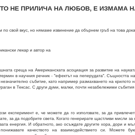
 здравословни граници около желанията си чрез съзнателно уд
ТО НЕ ПРИЛИЧА НА ЛЮБОВ, Е ИЗМАМА Н
ава свобода над самите вас.
ословен подход към възможностите.
 по свой вкус, но нямаме извинение да обърнем гръб на това дока
Мога да направя всичко“.
ният обект на желанието
икански лекар и автор на
КО, КОЕТО ИСКАТЕ чрез намерения.
дишната среща на Американската асоциация за развитие на наукат
ермин в научния речник - "ефектът на пеперудата". Същността на
РИХ
 незначително събитие, като например размахването на крилото н
раган в Тексас. С други думи, малки, почти незабележими събития
който толкова често говорите?
ено разбиране за „избор“?
на мозъчните състояния върху вземането на решения.
ози експеримент е, че можете да го използвате, за да привлечет
н момент, а отражение на предварително съществуващо състояние
ате, за да подобрите света. Когато генерирате щастливи мисли за н
ата енергия. И обратното, ако осъждате другите хора, дори и мъ
о излъчва целта си, дори преди да са налични варианти, чре
 понижавате качеството на взаимодействието си. Можете бук
казват избора.