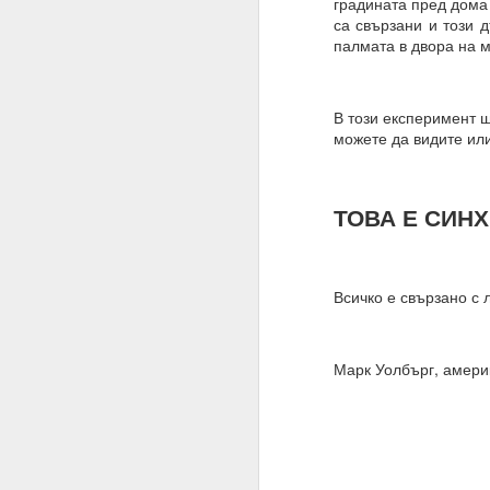
градината пред дома 
Алхимия на мисълта и
са свързани и този 
палмата в двора на 
Направете намерения..
Бил е там, бил е там
В този експеримент щ
АЛМАЙТЕ, ние сме шеп
можете да видите или
Слушайте.
ВСЕМОГЪЩ, за разлика 
ТОВА Е СИН
Защото човекът не зна
Всемогъщият = и ти, ш
Всичко е свързано с 
Моето намерение обя
съществуване, в който
Очаквам Твоето съгла
Марк Уолбърг, амери
И да, ВСЕМОГЪЩ, аз съ
Запомни това
Посвети мисълта си, 