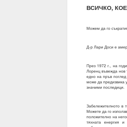
Трябва да поставите
ВСИЧКО, КОЕ
излишък.
Такава умереност ви д
Намеренията са здрав
Можем да го съкратим
Променете „Искам“ с „
ЖЕЛАНИЕТО е конкрет
Д-р Лари Доси е амер
МОГА ВСИЧКО = ВСИЧ
09.11.2023
През 1972 г., на го
Лоренц въвежда нов т
ПОПИТАХ = ОТГОВО
едно на пръв поглед
може да предизвика у
Какъв е „изборът“, за 
значими последици.
Какво е вашето собств
Изборът е влиянието 
Забележителното в т
Изборът не е единиче
Можете да го използв
положително на негов
Мозъкът ви постоянн
тяхната енергия и
активност, които предс