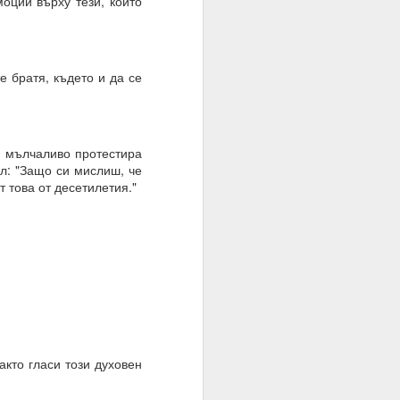
моции върху тези, които
те суеверия, вярвания,
е братя, където и да се
вен предварително.
и мълчаливо протестира
л: "Защо си мислиш, че
 това от десетилетия."
акто гласи този духовен
руг.