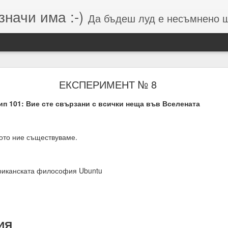
значи има :-)
Да бъдеш луд е несъмнено щастие, кое
Намерения (от Хранителей и Вершителей)
ЕКСПЕРИМЕНТ № 8
п 101: Вие сте свързани с всички неща във Вселената
гията е система от числа, символи и знаци, която се занимава с
о и вибрацията, които стоят зад тях.
ото ние съществуваме.
вибрации = енергия = енергия = посока = изчисления = възможен 
 липса на грижа = провал на мисията.
иканската философия Ubuntu
м, откъдето дойде
ИЯ