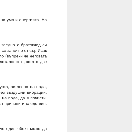
 на ума и енергията. На
 заедно с братовчед си
 се започне от сър Исак
по (въпреки че неговата
локалност е, когато две
увка, оставена на пода,
рез въздушни вибрации,
 на пода, да я почисти.
от причини и следствия.
= много лош избор на
 че един обект може да