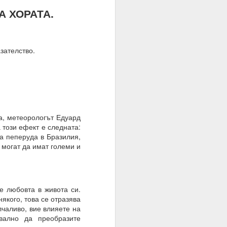
оволствие, а не чрез
А ХОРАТА.
зателство.
а, метеорологът Едуард
 този ефект е следната:
а пеперуда в Бразилия,
 могат да имат големи и
е любовта в живота си.
 на мозъка.
якого, това се отразява
лчаливо, вие влияете на
з модели на невронна
вално да преобразите