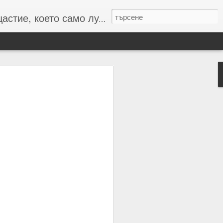
то само лудите познават :-)
 числата и буквите и с
резултат