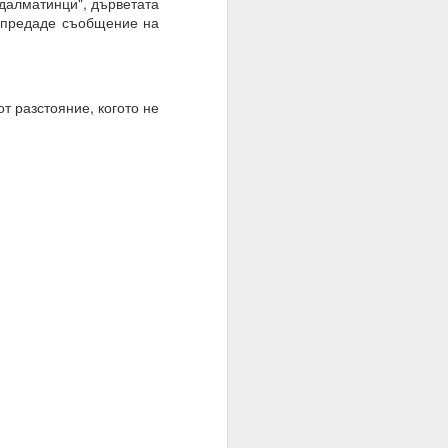
 далматинци", дърветата
а предаде съобщение на
т разстояние, когото не
о осъществен факт на