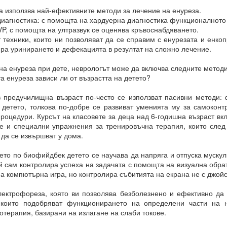
а използва най-ефективните методи за лечение на енуреза.
е сте направили избор, преди да го осъзнаете съзнателно.
диагностика: с помощта на хардуерна диагностика функционалното
VP, с помощта на ултразвук се оценява кръвоснабдяването.
ил избора между „да“ или „не“ въз основа на предсказанието, ваши
техники, които ни позволяват да се справим с енурезата и енкоп
орал или нравственост, съвети и опит.
ира уринирането и дефекацията в резултат на сложно лечение.
а направите, е да го кажете.
на енуреза при дете, неврологът може да включва следните методи
 че току-що са направили своя избор, а всъщност изборът е напра
 енуреза зависи ли от възрастта на детето?
ановете не е избор, а желание.
 предучилищна възраст по-често се използват пасивни методи:
 детето, толкова по-добре се развиват уменията му за самоконтр
ията е избор.
процедури. Курсът на класовете за деца над 6-годишна възраст вк
 и специални упражнения за тренировъчна терапия, които след
да се извършват у дома.
то по биофийдбек детето се научава да напряга и отпуска мускул
й сам контролира успеха на задачата с помощта на визуална обра
а компютърна игра, но контролира събитията на екрана не с джойст
азбира вашите чувства, думи, мисли и намерения
ектрофореза, която ви позволява безболезнено и ефективно да
 които подобряват функционирането на определени части на 
я и още намерения.
терапия, базирани на излагане на слаби токове.
 квант = 15 минути се отваря прозорец на Намерение и се затваря д