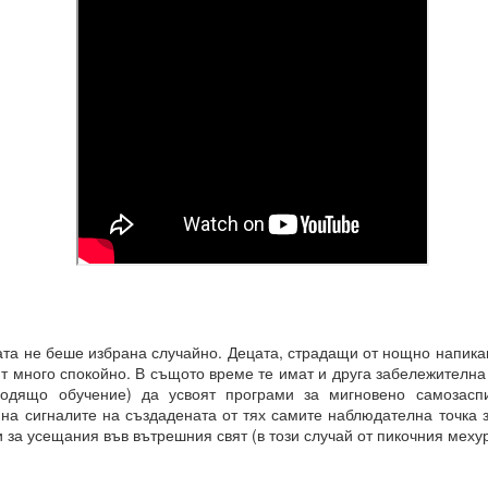
 какъв е той?
е си остане такава. Те са „сънища“, докато умът е заспал, ког
“.
ения за постигане на реални цели, като най-важното в това отно
а работят през призмата на „прозореца на възможностите“, а н
ят.
розореца на възможностите“, който има свой собствен алгоритъм.
ОСТАВА ОТВОРЕНА ЗА ЧОВЕКА, това е начинът, по който работи све
та не беше избрана случайно. Децата, страдащи от нощно напикав
ят много спокойно. В същото време те имат и друга забележителна
ходящо обучение) да усвоят програми за мигновено самозас
ДЪЛЖИТЕЛНО...ЗАДЪЛЖИТЕЛНО... ...
 на сигналите на създадената от тях самите наблюдателна точка 
 за усещания във вътрешния свят (в този случай от пикочния мехур
равите същото....