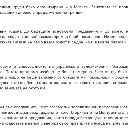
олеми групи бяха организирани и в Москва. Занятията се про
тавления дневно в продължение на три дни.
 винаги МАТЕРИАЛИЗИРАНИ.
вин година до бъдещите всесъюзни предавания и до моето н
 проведат в невъобразимо скромен брой - само шест. Не мислех, 
жките зигзази не само в моя живот и съдба, но и в моите близки и
о и упоритост = пътят към успеха
и всичко
товете и видеозаписите на украинските телевизионни програ
И
о. Петата програма изобщо не беше намерена. Част от тях бяха 
ия и нищо не беше запазено от бившите ми помощници и роднин
ята?
даше като особено важна страница от човешката история, докумен
то зеницата на окото им.
това?
и със следващите шест всесъюзни телевизионни предавания от 
неизвестна заповед, дадена от кого. В архивите на Централната 
тези знаменити предавания, които поради безпрецедентния интере
вете или желанията си, а от НАМЕРЕНИЯТА си = те се сбъдват
на градовете в целия Съветски съюз през трите месеца на излъчва