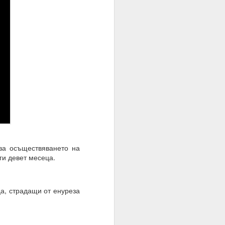
за осъществяването на
ги девет месеца.
= много лош избор на
ца, страдащи от енуреза