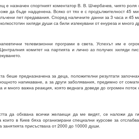
щ е назначен спортният коментатор В. В. Шчербачев, чиято роля 
 въздействащите думи = винаги постигане на целта
оже да бъде надценена. Всяко от тях е с продължителност 45 мин
.. и чакайте
излъчени пет предавания. Според наличните данни за 3 часа и 45 
колкостотин хиляди души са били излекувани от енуреза и много д
 = заменете с НЕЩО, КОЕТО ДА БЪДЕ.
отът на вашето сърце.
рапевтични телевизионни програми в света. Успехът им е огром
 Централния комитет на партията и лично аз получих хиляди пис
екуването.
от творенията ти, ти знаеш, че ние сме клетки на твоя ум.
е, че всичко е мисъл на Всемогъщия.
та беше предназначена за деца, положителни резултати започнах
епотът на моето сърце.
нощното напикаване, а за други заболявания, предимно от сомати
вявам като дадено във всички измерения, където съм, и кат
а и много важна реакция, която веднага доведе до огромен поток
 не се съмнявам, защото знам, че е така.
сие и благословия за моите намерения.
м сигурен в това и настоявам за него.
тта да обхвана всички желаещи да ме видят, се наложи да ги
а които в Киев бяха организирани специални курсове за отслабва
а занятията присъстваха от 2000 до 10000 души.
Всемогъщи, специално на мен и моето намерение.