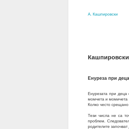
ВЪПРОС ОТ АБОНАТ
А. Кашпировски
Често казвате, че вси
Можем ли да получим 
Накратко:
От човешка гледна то
Кашпировски 
Всъщност вие имате с
искате и когато искате.
Ние не сме програми
нашите гени, общество
Енуреза при деца
Бъдете търпеливи, ни
самите алхимични кон
Енурезата при деца 
към интелигентно дейс
момчета и момичета 
в ума си.
Колко често срещано 
02.11.2023
Тези числа не са то
проблем. Следовате
УСЕЩАНЕ ЗА ПРОПО
родителите започват 