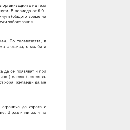
в организацията на тези
ути. В периода от 9.01
минути (общото време на
руги заболявания.
ен. По телевизията, в
ма с отзиви, с молби и
а да се появяват и при
чно (телесно) естество.
о осъществен факт на
 от хора, желаещи да ме
 огранича до хората с
не. В различни зали по