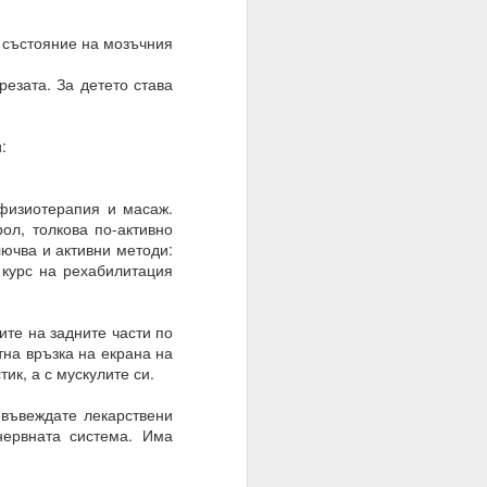
 състояние на мозъчния
те суеверия, вярвания,
резата. За детето става
:
вен предварително.
 физиотерапия и масаж.
ол, толкова по-активно
лючва и активни методи:
 курс на рехабилитация
ите на задните части по
тна връзка на екрана на
ик, а с мускулите си.
 въвеждате лекарствени
нервната система. Има
руг.