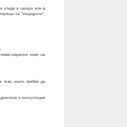
оволствие, а не чрез
а отиде в лагера или в
тарящи се "инциденти",
.
нива:сакрално ниво на
а тези, които трябва да
 диагноза и консултация
 на мозъка.
з модели на невронна