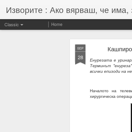
Изворите : Ако вярваш, че има, 
Classic
Home
SEP
Кашпиров
SEP
7
28
07.11.2022
Енурезата е уринар
Терминът "енуреза
Гематрията и нумероло
всички епизоди на н
енергията, намерениет
Намерения = избори = 
Началото на телев
Намерение + енергия -
хирургическа операц
Енергията се върна та