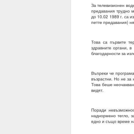
За телевизионен воде
Алхимия на мисълта и
предавания трудно м
Направете намерения..
до 10.02 1989 г. са 
петте предавания) ня
Бил е там, бил е там
АЛМАЙТЕ, ние сме шеп
Това са първите те
Слушайте.
здравните органи, в
благодарности за изл
ВСЕМОГЪЩ, за разлика 
Защото човекът не зна
Въпреки че програма
Всемогъщият = и ти, ш
възрастни. Но не за 
Моето намерение обя
Това беше неочакван
съществуване, в който
видят.
Очаквам Твоето съгла
И да, ВСЕМОГЪЩ, аз съ
Поради невъзможнос
наднормено тегло, з
Запомни това
едно и също време н
Посвети мисълта си, 