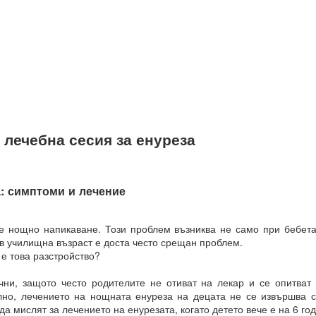
И
чко е възможно и че ние създаваме света, в който искаме да бъдем.
някакво разяснение по този въпрос?
чка всичко е възможно за мащабна трансформация в живота ни.
лечебна сесия за енуреза
връхестествената способност да създавате ново бъдеще по свой о
рани да се държим по определен начин до края на живота си, 
 или светоглед.
: симптоми и лечение
е ще ви разкрием формулите за пренастройване на мозъка и ума,
струкции за съгласуване с вашето същество, така че да можете да
е нощно напикаване. Този проблем възниква не само при бебет
твие и да бъдете като нов човек в едно ново бъдеще, което сами 
в училищна възраст е доста често срещан проблем.
е това разстройство?
чни, защото често родителите не отиват на лекар и се опитват
лно, лечението на нощната енуреза на децата не се извършва с
РЦИЯ
да мислят за лечението на енурезата, когато детето вече е на 6 го