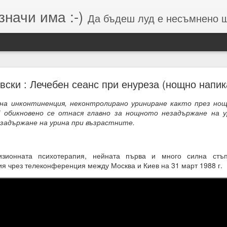
значи има :-)
Да бъдеш луд е несъмнено щастие, кое
Намерения (от Хранителей и Вершителей)
ски : Лечебен сеанс при енуреза (нощно напик
на инконтиненция, неконтролирано уриниране както през нощ
" обикновено се отнася главно за нощното незадържане на у
гията е система от числа, символи и знаци, която се занимава с
езадържане на урина при възрастните.
о и вибрацията, които стоят зад тях.
вибрации = енергия = енергия = посока = изчисления = възможен 
изионната психотерапия, нейната първа и много силна стъп
 липса на грижа = провал на мисията.
ия чрез телеконференция между Москва и Киев на 31 март 1988 г.
м, откъдето дойде