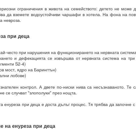
 здравословни граници около желанията си чрез съзнателно уд
ериозни ограничения в живота на семейството: детето не може д
бва да вземете водоустойчиви чаршафи в хотела. На фона на пов
ава свобода над самите вас.
а невроза.
ословен подход към възможностите.
за при деца
Мога да направя всичко“.
ният обект на желанието
Най-често при нарушения на функционирането на нервната система
рането и дефекацията се извършва от нервната система на три 
КО, КОЕТО ИСКАТЕ чрез намерения.
гменти S2-4)
ов мост, ядро на Барингтън)
ални лобове)
РИХ
знателен контрол. А двете по-ниски нива са несъзнаваното. Те с
който толкова често говорите?
 не се случват "злополуки" през нощта.
ено разбиране за „избор“?
 енуреза при деца е доста дълъг процес. Тя трябва да започне с
на мозъчните състояния върху вземането на решения.
н момент, а отражение на предварително съществуващо състояние
е на енуреза при деца
о излъчва целта си, дори преди да са налични варианти, чре
казват избора.