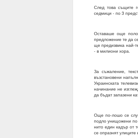
Благодаря ти.
След това същите г
седмици - по 3 предс
27.07.2023
Истински намерения,
Оставаше още поло
07.08.2023
предложение те да се
ще предизвика най-те
Намерение, постоянств
- в милиони хора.
Човек може да направ
03.09.2023
За съжаление, текс
ВЪПРОС ОТ АБОНАТ
възстановени напълн
Украинската телевиз
Сбъдват ли се желани
начинание не изглеж
да бъдат запазени ка
Какво да направим за 
Желания = Не.
Още по-лошо се случ
Намерения = Да
подло унищожени по 
нито един кадър от 
Пазете се не от плано
се опразнят улиците 
19.10.2023