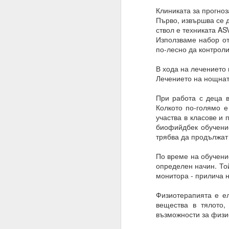
Клиниката за прогноз
Това означава, че веч
Първо, извършва се 
ствол е техниката AS
Умът ви вече е направ
Използваме набор от 
устои, образование, м
по-лесно да контрол
Всичко, което трябва д
В хода на лечението 
Много хора си мислят,
Лечението на нощната
И да, промяната на пл
При работа с деца в
Колкото по-голямо е
Промяната на намерен
участва в класове и 
Планове = желания
биофийдбек обучение
трябва да продължат 
Намерения = избор
По време на обучение
19.11.2023
определен начин. То
монитора - прилича н
Жива вода
Водата има памет и р
Физиотерапията е ел
вещества в тялото,
Намерения, намерени
възможности за физио
Хей, човече, на всеки