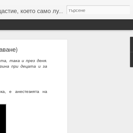
то само лудите познават :-)
аване)
та, така и през деня.
рина при децата и за
 числата и буквите и с
резултат
ка, е анестезията на