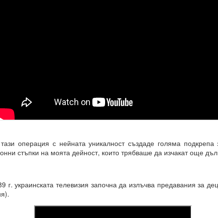
 тази операция с нейната уникалност създаде голяма подкрепа 
онни стъпки на моята дейност, които трябваше да изчакат още дъл
рения винаги ще имат много негативни и необратими последици 
9 г. украинската телевизия започна да излъчва предавания за де
я).
И