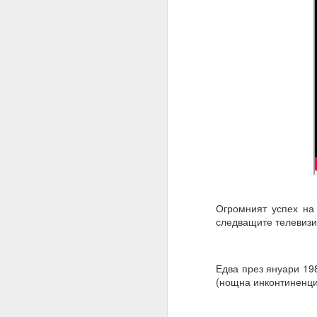
Огромният успех на
следващите телевизи
27.01.2023
Разрушителните наме
Едва през януари 198
действие.
(нощна инконтиненци
02.06.2023
ВЪПРОС ОТ АБОНАТ