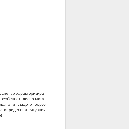
ато умът е в режим на
шение е търпението.
е на случайността, на
тът.
ане, се характеризират
 особеност: лесно могат
пиване и същото бързо
за определени ситуации
).