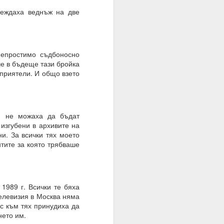
веждаха веднъж на две
епростимо съдбоносно
че в бъдеще тази бройка
 приятели. И общо взето
ми не можаха да бъдат
изгубени в архивите на
и. За всички тях моето
тите за която трябваше
1989 г. Всички те бяха
телевизия в Москва няма
с към тях принудиха да
нето им.