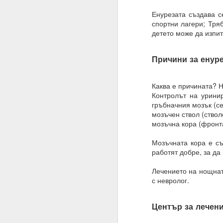
Трябва да поставите
Енурезата създава с
излишък.
спортни лагери; Тря
Такава умереност ви д
детето може да изпит
Намеренията са здрав
Причини за енуре
Променете „Искам“ с „
ЖЕЛАНИЕТО е конкрет
Каква е причината? 
Контролът на урини
МОГА ВСИЧКО = ВСИЧ
гръбначния мозък (се
09.11.2023
мозъчен ствол (ствол
мозъчна кора (фронт
ПОПИТАХ = ОТГОВО
Мозъчната кора е съ
Какъв е „изборът“, за 
работят добре, за да
Какво е вашето собств
Лечението на нощната
Изборът е влиянието 
с невролог.
Изборът не е единиче
Център за лечени
Мозъкът ви постоянн
активност, които предс