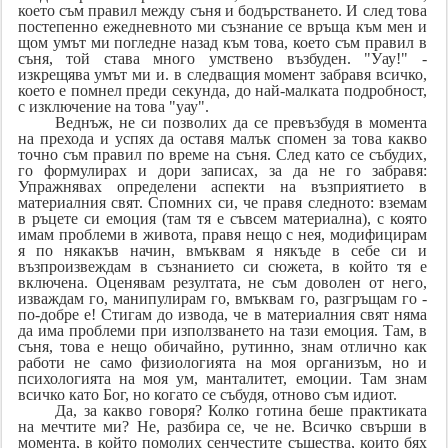
което съм правил между съня и бодърстването. И след това
постепенно ежедневното ми съзнание се връща към мен и
щом умът ми погледне назад към това, което съм правил в
съня, той става много умствено възбуден. "Уау!" -
изкрещява умът ми и. в следващия момент забравя всичко,
което е помнел преди секунда, до най-малката подробност,
с изключение на това "уау".
Веднъж, не си позволих да се превъзбудя в момента
на прехода и успях да оставя малък спомен за това какво
точно съм правил по време на съня. След като се събудих,
го формулирах и дори записах, за да не го забравя:
Упражнявах определени аспекти на възприятието в
материалния свят. Спомних си, че правя следното: вземам
в ръцете си емоция (там тя е съвсем материална), с която
имам проблеми в живота, правя нещо с нея, модифицирам
я по някакъв начин, вмъквам я някъде в себе си и
възпроизвеждам в съзнанието си сюжета, в който тя е
включена. Оценявам резултата, не съм доволен от него,
изваждам го, манипулирам го, вмъквам го, разгръщам го -
по-добре е! Стигам до извода, че в материалния свят няма
да има проблеми при използването на тази емоция. Там, в
съня, това е нещо обичайно, рутинно, знам отлично как
работи не само физиологията на моя организъм, но и
психологията на моя ум, манталитет, емоции. Там знам
всичко като Бог, но когато се събудя, отново съм идиот.
Да, за какво говоря? Колко готина беше практиката
на мечтите ми? Не, разбира се, че не. Всичко свърши в
момента, в който помолих сенчестите същества, които бях