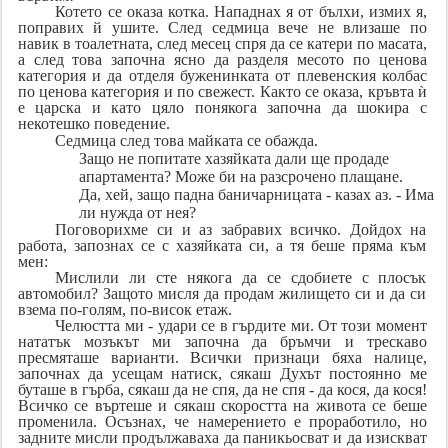
Котето се оказа котка. Нападнах я от бълхи, измих я,
поправих й ушите. След седмица вече не влизаше по
навик в тоалетната, след месец спря да се катери по масата,
а след това започна ясно да разделя месото по ценова
категория и да отделя буженинката от плевенския колбас
по ценова категория и по свежест. Както се оказа, кръвта ѝ
е царска и като цяло понякога започна да шокира с
некотешко поведение.
Седмица след това майката се обажда.
Защо не попитате хазяйката дали ще продаде
апартамента? Може би на разсрочено плащане.
Да, хей, защо падна баничарницата - казах аз. - Има
ли нужда от нея?
Поговорихме си и аз забравих всичко. Дойдох на
работа, запознах се с хазяйката си, а тя беше пряма към
мен:
Мислили ли сте някога да се сдобиете с плосък
автомобил? Защото мисля да продам жилището си и да си
взема по-голям, по-висок етаж.
Челюстта ми - удари се в гърдите ми. От този момент
нататък мозъкът ми започна да бръмчи и трескаво
пресмяташе варианти. Всички признаци бяха налице,
започнах да усещам натиск, сякаш Духът постоянно ме
буташе в гърба, сякаш да не спя, да не спя - да кося, да кося!
Всичко се въртеше и сякаш скоростта на живота се беше
променила. Осъзнах, че намерението е проработило, но
задните мисли продължаваха да паникьосват и да изискват