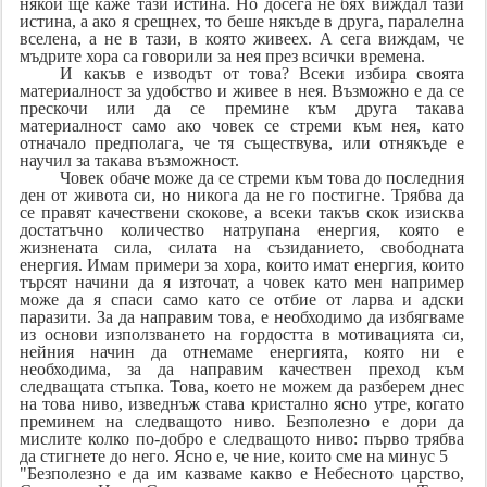
някой ще каже тази истина. Но досега не бях виждал тази
истина, а ако я срещнех, то беше някъде в друга, паралелна
вселена, а не в тази, в която живеех. А сега виждам, че
мъдрите хора са говорили за нея през всички времена.
И какъв е изводът от това? Всеки избира своята
материалност за удобство и живее в нея. Възможно е да се
прескочи или да се премине към друга такава
материалност само ако човек се стреми към нея, като
отначало предполага, че тя съществува, или отнякъде е
научил за такава възможност.
Човек обаче може да се стреми към това до последния
ден от живота си, но никога да не го постигне. Трябва да
се правят качествени скокове, а всеки такъв скок изисква
достатъчно количество натрупана енергия, която е
жизнената сила, силата на съзиданието, свободната
енергия. Имам примери за хора, които имат енергия, които
търсят начини да я източат, а човек като мен например
може да я спаси само като се отбие от ларва и адски
паразити. За да направим това, е необходимо да избягваме
из основи използването на гордостта в мотивацията си,
нейния начин да отнемаме енергията, която ни е
необходима, за да направим качествен преход към
следващата стъпка. Това, което не можем да разберем днес
на това ниво, изведнъж става кристално ясно утре, когато
преминем на следващото ниво. Безполезно е дори да
мислите колко по-добро е следващото ниво: първо трябва
да стигнете до него. Ясно е, че ние, които сме на минус 5
"Безполезно е да им казваме какво е Небесното царство,