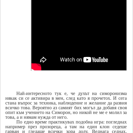
Най-интересното тук е, че духът на симоронизма
някак си се активира в мен, след като я прочетох. И сега
стана въпрос за техника, наблюдение и желание да развия
всичко това. Вероятно аз самият бих могъл да добавя своя
опит към учението на Симорон, но никой не ме е молил за
това, а и нямам нужда от него.
По едно време практикувах подобна игра: погледнах
например през прозореца, а там на един клон седеше
гарван и гледаше всички хора долу. Веднага седнах,