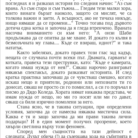
погледнах я и разказах история по следния начин: "Аз съм
врана. Аз съм стара и съм тъжна.... Гледам тези малки хора,
които винаги бързат наоколо, защото си мислят, че са
толкова важни и заети. А всъщност, ако не тичаха никъде,
нищо нямаше да се промени..." Точно тогава под дървото
дотича една котка и започна да я гледа втренчено. Враната
насочва вниманието си към него: "А онзи Шаби
продължава да се опитва да ме хване. И докато го кълвя в
безмозъчната му глава.... Къде се взираш, идиот?" и така
нататък.
Както забелязах, докато правех този глас зад кадър,
нещата се случваха почти всеки път. Двамата, гарванът и
котката, правеха тези преструвки, като: "Къде е камерата,
когато имаш нужда от нея?". Сякаш нарочно разиграват
някакъв спектакъл, докато разказват историята. И след
кратка практика започваш да се чувстваш смешно, когато
искаш нещо и приятели, роднини или непознати ти го
донесат, сякаш не просто си го помислил, а си го поръчал в
писмо до Дядо Коледа. Хората нямат никаква представа, че
имам нужда от нещо, но ми го носят или ми го дават,
сякаш са били изрично помолени за него.
Стана ясно, че в такива ситуации, при определени
условия, започва да се намесва някаква мистична сила.
Каква е тя и защо започва да ми прави такива лични
подаръци? И в един момент получих прозрение, което
хвърли светлина върху този феномен.
Според мен същността на тази дейност е
следната:
Духът обича (!) да съзерцава хода на събитията в