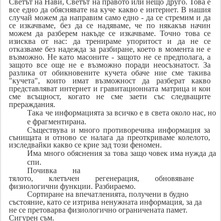
Светът на Нави, Светът на правото или нещо друго. Това е
все едно да обяснявате на куче какво е интернет. В нашия
случай можем да направим само едно - да се стремим и да
се изкачваме, без да се надяваме, че по някакъв начин
можем да разберем накъде се изкачваме. Точно това се
изисква от нас: да тренираме упоритост и да не се
отказваме без надежда за разбиране, което в момента не е
възможно. Не като масоните - защото не се предполага, а
защото все още не е възможно поради неосъзнатост. За
разлика от обикновените кучета обаче ние сме такива
"кучета", които имат възможност да разберат какво
представляват интернет и гравитационната матрица и кои
сме всъщност, когато не сме заети със следващите
прераждания.
Така че информацията за всичко е в света около нас, но
е фрагментирана.
Съществува и много противоречива информация за
сънищата и отново се налага да преоткриваме колелото,
изследвайки какво се крие зад този феномен.
Има много обяснения за това защо човек има нужда да
спи.
Почивка на
тялото, клетъчен регенерация, обновяване
физиологични функции. Разбираемо.
Сортиране на впечатленията, получени в будно
състояние, като се изтрива ненужната информация, за да
не се претоварва физиологично ограничената памет.
Сигурен съм.