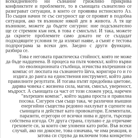
всекидневното ни съзнание грижливо прикрива
конфликтите и проблемите, то в сънищата съзнателно се
разиграват ситуации, в които се проявява истинското Аз.
По същия начин те със сигурност ще се проявят в подобна
ситуация, ако тя възникне някой ден в живота. А тя ще
възникне, можете да бъдете сигурни: ние подсъзнателно
ще се стремим към нея, в това е смисълът. И така, можете
да скриете проблемите само докато не се създадат
подходящите условия те да излязат наяве, а сънят е тестова
подпрограма за всеки ден. Заедно с други функции,
разбира се.
Това е неговата практическа стойност, която не може
да бъде надценена. В процеса на пътя човекът, който върви
по еволюционната стълбица, изчиства вътрешния си
компас от люспата на съзнанието lärva, коригира го и го
издига до ранга на единствения инструмент, който дава
правилните резултати. И тогава пътят придобива цветове,
дарява човека с жизнена сила, магия, смисъл, увереност,
мъдрост. А сънищата са част от този сложен уред, наречен
"вътрешен компас", който задава проста и правилна
посока. Сигурен съм също така, че различни външни
енергийни същества редовно нахлуват в сцените на
сънищата и действат като провокатори. Елементали,
паразити, егрегори от всички нива и други, търсещи
собствена изгода. От друга страна, глупаво е да отричаме
греховете си, за които сме уловени като риби. Във всеки
случай, ако ни докосне, това означава, че има реакция, и
затова си струва да включим това конкретно