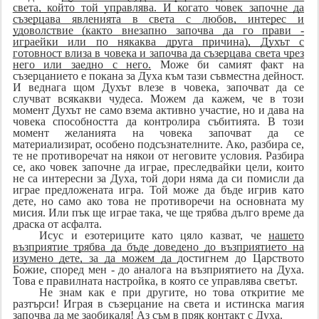
света, който той управлява. И когато човек започне да
съзерцава явленията в света с любов, интерес и
удоволствие (както внезапно започва да го прави -
играейки или по някаква друга причина), Духът с
готовност влиза в човека и започва да съзерцава света чрез
него или заедно с него.
Може би самият факт на
съзерцанието е покана за Духа към тази съвместна дейност.
И веднага щом Духът влезе в човека, започват да се
случват всякакви чудеса. Можем да кажем, че в този
момент Духът не само взема активно участие, но и дава на
човека способността да контролира събитията. В този
момент желанията на човека започват да се
материализират, особено подсъзнателните. Ако, разбира се,
те не противоречат на някои от неговите условия. Разбира
се, ако човек започне да играе, преследвайки цели, които
не са интересни за Духа, той дори няма да си помисли да
играе предложената игра. Той може да бъде игрив като
дете, но само ако това не противоречи на основната му
мисия. Или пък ще играе така, че ще трябва дълго време да
драска от асфалта.
Исус и езотериците като цяло казват, че
нашето
възприятие трябва да бъде доведено до възприятието на
изумено дете, за да можем да
достигнем до Царството
Божие, според мен - до аналога на възприятието на Духа.
Това е правилната настройка, в която се управлява светът.
Не знам как е при другите, но това откритие ме
разтърси! Играя в съзерцание на света и истинска магия
започва да ме заобикаля! Аз съм в пряк контакт с Духа.