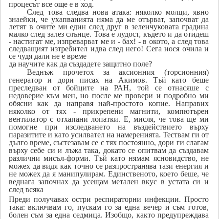
процесът все още е в ход.
След това следва нова атака: няколко молци, явно
знаейки, че ухапванията няма да ме отърват, започват да
летят в очите ми един след друг в зеленчуковата градина
малко след залез слънце. Това е лудост, където и да отидеш
- настигат ме, изпреварват ме и - бах! - в окото, а след това
следващият изтребител идва след него! Сега нося очила и
се чудя дали не е време
да научите как да създадете защитно поле?
Веднъж прочетох за аксионния (торсионния)
генератор и дори писах на Акимов. Тъй като беше
преследван от бойците на РАН, той се отнасяше с
недоверие към мен, но после ме провери и подробно ми
обясни как да направя най-простото копие. Направих
няколко от тях - прикрепени магнити, компютърен
вентилатор с отхапани лопатки. Е, мисля, че това ще ми
помогне при изследването на въздействието върху
паразитите и като усилвател на намеренията. Тествам ги от
дълго време, състезавам се с тях постоянно, дори ги слагам
върху себе си и лъжа така, докато се опитвам да създавам
различни мисъл-форми. Тъй като нямам ясновидство, не
можех да видя как точно се разпространява тази енергия и
не можех да я манипулирам. Единственото, което беше, че
веднага започнах да усещам метален вкус в устата си и
след всяка
Преди получавах остри респираторни инфекции. Просто
така: включвам го, пускам го за една вечер и съм готов,
болен съм за една седмица. Изобщо, както предупреждава