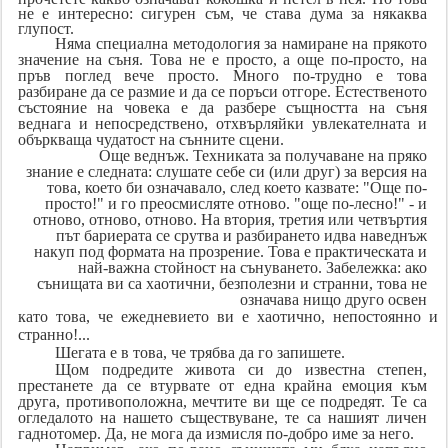
не е интересно: сигурен съм, че става дума за някаква
глупост.
Няма специална методология за намиране на прякото
значение на съня. Това не е просто, а още по-просто, на
пръв поглед вече просто. Много по-трудно е това
разбиране да се размие и да се поръси отгоре. Естественото
състояние на човека е да разбере същността на съня
веднага и непосредствено, отхвърляйки увлекателната и
объркваща чудатост на сънните сцени.
Още веднъж. Техниката за получаване на пряко
знание е следната: слушате себе си (или друг) за версия на
това, което би означавало, след което казвате: "Още по-
просто!" и го преосмисляте отново. "още по-лесно!" - и
отново, отново, отново. На втория, третия или четвъртия
път бариерата се срутва и разбирането идва наведнъж
накуп под формата на прозрение. Това е практическата и
най-важна стойност на сънуването. Забележка: ако
сънищата ви са хаотични, безполезни и странни, това не
означава нищо друго освен
като това, че ежедневието ви е хаотично, непостоянно и
странно!...
Шегата е в това, че трябва да го запишете.
Щом подредите живота си до известна степен,
престанете да се втурвате от една крайна емоция към
друга, противоположна, мечтите ви ще се подредят. Те са
огледалото на нашето съществуване, те са нашият личен
гаднотомер. Да, не мога да измисля по-добро име за него.