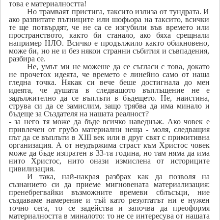
това е материалността!
Но трамваят пристига, таксито излиза от тундрата. И
ако разпитате пътниците или шофьора на таксито, всички
те ще потвърдят, че не са се изгубили във времето или
пространството, както би станало, ако бяха срещнали
например НЛО. Всичко е продължило както обикновено,
може би, но не и без някои странни събития и съвпадения,
разбира се.
Не, умът ми не можеше да се съгласи с това, докато
не прочетох идеята, че времето е линейно само от наша
гледна точка. Някак си вече беше достигнала до мен
идеята, че душата в следващото въплъщение не е
задължително да се въплъти в бъдещето. Не, наистина,
струва си да се замислим, защо трябва да има минало и
бъдеще за Създателя на нашата реалност?
- за него тя може да бъде всичко наведнъж. Ако човек е
привлечен от грубо материални неща - моля, следващия
път да се въплъти в XIII век или в друг свят с примитивна
организация. А от неудържима страст към Христос човек
може да бъде изпратен в 33-та година, но там няма да има
нито Христос, нито онази измислена от историците
цивилизация.
И така, най-накрая разбрах как да позволя на
съзнанието си да приеме мигновената материализация:
пренебрегвайки възможните времеви сблъсъци, ние
създаваме намерение и тъй като резултатът ни е нужен
точно сега, то се задейства и започва да преоформя
материалността в миналото: то не се интересува от нашата