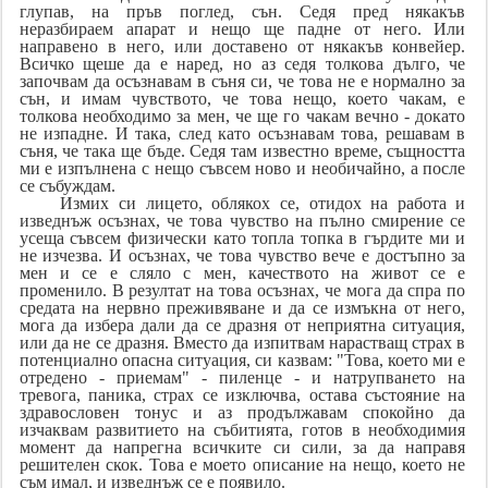
глупав, на пръв поглед, сън. Седя пред някакъв
неразбираем апарат и нещо ще падне от него. Или
направено в него, или доставено от някакъв конвейер.
Всичко щеше да е наред, но аз седя толкова дълго, че
започвам да осъзнавам в съня си, че това не е нормално за
сън, и имам чувството, че това нещо, което чакам, е
толкова необходимо за мен, че ще го чакам вечно - докато
не изпадне. И така, след като осъзнавам това, решавам в
съня, че така ще бъде. Седя там известно време, същността
ми е изпълнена с нещо съвсем ново и необичайно, а после
се събуждам.
Измих си лицето, облякох се, отидох на работа и
изведнъж осъзнах, че това чувство на пълно смирение се
усеща съвсем физически като топла топка в гърдите ми и
не изчезва. И осъзнах, че това чувство вече е достъпно за
мен и се е сляло с мен, качеството на живот се е
променило. В резултат на това осъзнах, че мога да спра по
средата на нервно преживяване и да се измъкна от него,
мога да избера дали да се дразня от неприятна ситуация,
или да не се дразня. Вместо да изпитвам нарастващ страх в
потенциално опасна ситуация, си казвам: "Това, което ми е
отредено - приемам" - пиленце - и натрупването на
тревога, паника, страх се изключва, остава състояние на
здравословен тонус и аз продължавам спокойно да
изчаквам развитието на събитията, готов в необходимия
момент да напрегна всичките си сили, за да направя
решителен скок. Това е моето описание на нещо, което не
съм имал, и изведнъж се е появило.