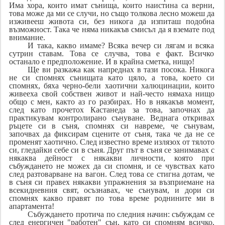
Има хора, които имат сънища, които наистина са верни,
това може да ми се случи, но също толкова лесно можеш да
изживееш живота си, без никога да изпиташ подобна
възможност. Така че няма никакъв смисъл да я вземате под
внимание.
И така, какво имаме? Всяка вечер си лягам и всяка
сутрин ставам. Това се случва, това е факт. Всичко
останало е предположение. И в крайна сметка, нищо!
Ще ви разкажа как напреднах в тази посока. Никога
не си спомнях сънищата като цяло, а това, което си
спомнях, бяха черно-бели хаотични халюцинации, които
живееха свой собствен живот и най-често нямаха нищо
общо с мен, както аз го разбирах. Но в някакъв момент,
след като прочетох Кастанеда за това, започнах да
практикувам контролирано сънуване. Веднага откривах
ръцете си в съня, спомнях си навреме, че сънувам,
започвах да фиксирам сцените от съня, така че да не се
променят хаотично. След известно време излязох от тялото
си, гледайки себе си в съня. Друг път в съня се занимавах с
някаква дейност с някакви личности, която при
събуждането не можех да си спомня, и се чувствах като
след разтоварване на вагон. След това се стигна дотам, че
в съня си правех някакви упражнения за възприемане на
всекидневния свят, осъзнавах, че сънувам, и дори си
спомнях какво правят по това време роднините ми в
апартамента!
Събуждането протича по следния начин: събуждам се
след енергичен "работен" сън, като си спомням всичко,