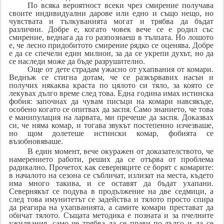
По всяка вероятност всеки чрез смирение получава
своите индивидуални дарове или едно и също нещо, но
чувствата и тълкуванията могат и трябва да бъдат
различни. Добре е, когато човек вече се е родил със
смирение, веднага да го разпознаеш в тълпата. Но лошото
е, че лесно придобитото смирение рядко се оценява. Добре
е да се спечели един милион, за да се укрепи духът, но да
се наследи може да бъде разрушително.
Още от дете страдам ужасно от ухапвания от комари.
Веднъж се стигна дотам, че се разкървавих насън и
получих някаква краста по цялото си тяло, за която се
лекувах дълго време след това. Една година имах истинска
фобия: започнах да чувам писъци на комари навсякъде,
особено когато се опитвах да заспя. Само знанието, че това
е манипулация на ларвата, ми пречеше да заспя. Доказвах
си, че няма комар, и тогава звукът постепенно изчезваше,
но щом долетеше истински комар, фобията се
възобновяваше.
В един момент, вече окуражен от доказателството, че
намерението работи, реших да се отърва от проблема
радикално. Прочетох как северняците се борят с комарите:
в началото на сезона се събличат, излизат на места, където
има много такива, и се оставят да бъдат ухапани.
Севернякът се подува в продължение на две седмици, а
след това имунитетът се задейства и тялото просто спира
да реагира на ухапванията, а самите комари престават да
обичат тялото. Същата методика е позната и за пчелните
ужилвания, само че трябва да се прави по-дълго и да се