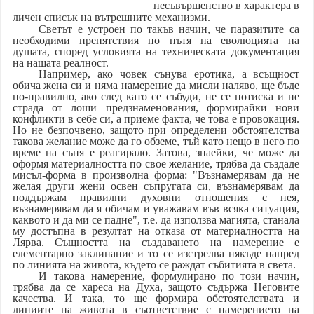
несъвършенство в характера в
личен списък на вътрешните механизми.
Светът е устроен по такъв начин, че паразитите са
необходими препятствия по пътя на еволюцията на
душата, според условията на техническата документация
на нашата реалност.
Например, ако човек сънува еротика, а всъщност
обича жена си и няма намерение да мисли наляво, ще бъде
по-правилно, ако след като се събуди, не се потиска и не
страда от лоши предзнаменования, формирайки нови
конфликти в себе си, а приеме факта, че това е провокация.
Но не безпочвено, защото при определени обстоятелства
такова желание може да го обземе, тъй като нещо в него по
време на съня е реагирало. Затова, знаейки, че може да
оформя материалността по свое желание, трябва да създаде
мисъл-форма в произволна форма: "Възнамерявам да не
желая други жени освен съпругата си, възнамерявам да
поддържам правилни духовни отношения с нея,
възнамерявам да я обичам и уважавам във всяка ситуация,
каквото и да ми се падне", т.е. да използва магията, станала
му достъпна в резултат на отказа от материалността на
Лярва. Същността на създаването на намерение е
елементарно заклинание и то се изстрелва някъде напред
по линията на живота, където се раждат събитията в света.
И такова намерение, формулирано по този начин,
трябва да се хареса на Духа, защото съдържа Неговите
качества. И така, то ще формира обстоятелствата и
линиите на живота в съответствие с намерението на