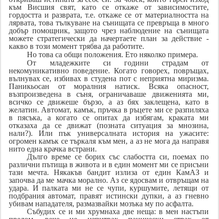
към Висшия свят, като се откаже от зависимостите,
гордостта и разврата, т.е. откаже се от материалността на
лярвата, това тълкуване на сънищата се превръща в много
добър помощник, защото чрез наблюдение на сънищата
можете стратегически да начертаете план за действие -
какво в този момент трябва да работите.
Но това са общи положения. Ето няколко примера.
От младежките си години страдам от
некомуникативно поведение. Когато говорех, повръщах,
вълнувах се, избивах в студена пот с неприятна миризма.
Паникьосан от моралния натиск. Всяка опасност,
възпроизведена в съня, ограничаваше движенията ми,
всичко се движеше бързо, а аз бях заклещена, като в
желатин. Автомат, камък, пръчка в ръцете ми се разпиляха
в пясъка, а когато се опитах да избягам, краката ми
отказаха да се движат (позната ситуация за мнозина,
нали?). Или пък универсалната история на ужасите:
огромен камък се търкаля към мен, а аз не мога да направя
нито една крачка встрани.
Дълго време се борих със слабостта си, поемах по
различни пътища в живота и в един момент ми се присъни
тази мечта. Някакъв бандит излиза от един КамАЗ и
започва да ме мачка морално. Аз се ядосвам и отвръщам на
удара. И палката ми не се чупи, куршумите, летящи от
подбрания автомат, правят истински дупки, а аз гневно
убивам нападателя, размазвайки мозъка му по асфалта.
Събудих се и ми хрумнаха две неща: в мен настъпи