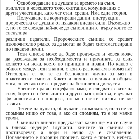
Освобождаване на душата за времето на съня,
въплътен в човешкото тяло, скитания, комуникация с
други участници, като чат стаи, срещи. Има една теория.
Получаване на коригиращи данни, инструкции,
пророчества от душата от някакви висши сили. Възможно
е, но то се свежда най-вече до съновниците, върху които се
спекулира
различни издатели. Пророческите сънища се срещат
изключително рядко, за да могат да бъдат систематизирани
по някакъв начин.
Този списък може да бъде продължен и човек може
да разсъждава за необходимостта и причината за съня
колкото си иска, което по принцип и прави. Но какво е
общото между тези знания, с които разполагам в момента?
Отговорът е, че те са безполезни лично за мен в
практически смисъл. Както и лично за всички в общата
маса, освен ако не са предмет на безполезна дискусия.
Учените правят енцефалограми, изследват фазите на
съня, борят се с безсънието и други разстройства, изучават
физиологията на процеса, но мен почти никога не ме
засягат.
Летене на душата, общуване - възможно е, но аз не си
спомням нищо от това, а ако си спомням, то е на малки
трохи.
Сънищата винаги предсказват какво ще ми се случи
в близко бъдеще? Глупости. книгите за сънища си
противоречат, а дори и нещо да е съвпадение.
Попадението е половин процент, което е пръст в небето.