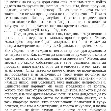
не можех да си купя дори една стая. Апартаментът, който
дядото на съпругата ми, ветеран от войната, беше получил,
веднага изчезна при развода. Но аз вече с чиста съвест
знаех, че то не ми принадлежи по никакъв начин. Тъй като
се занимавах с бизнес, загубих всичките си (и двете две)
лични коли: те бяха отнети от бандити, а перспективата за
закупуване на апартамент по това време означаваше в най-
добрия случай загубата му в бъдеще.
И един ден, много по-късно, след няколко успешни и
изпълнени намерения за заплата, просто изревах: "Боже,
колко време още ще бъда в апартаменти?!" - и се заех да
създам намерение да я получа. Оправдах го, претеглих го,
Бях убеден, че се нуждая от него, за да осигуря духовното
си израстване. Как можеш да мислиш за духовност, когато
единственото, за което мислиш, е за оцеляване? Месец, два
месеца по-късно собствениците вече решаваха дали да
продадат апартамента, или да начисляват наем като за
апартамент. След известно време отново ме предупредиха
за продажбата и аз започнах да търся нещо по-близо до
работата, което да наема. Опитах всички варианти - или
нямаше нищо, или условията бяха напълно неприемливи.
Единственият вариант ми беше предложен от колега,
когото познавах от работата, но в центъра. Колкото и да се
стараех, нямаше други възможности, затова дойдохме да го
разгледаме. На първо място ме заинтересува фактът, че в
тази квартира всяко лято пребиваваше познатият й гуру-
лечител, той там и медитираше, и хората лекуваше, и водка
да пиеше, не беше глупак, нещо като силен сибирски