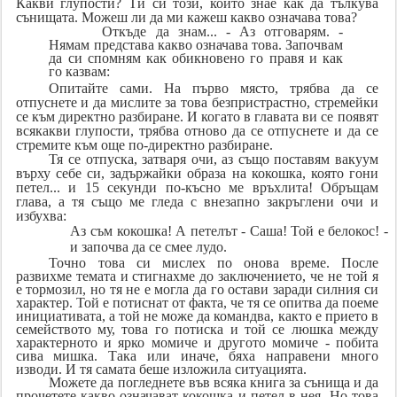
Какви глупости? Ти си този, който знае как да тълкува
сънищата. Можеш ли да ми кажеш какво означава това?
Откъде да знам... - Аз отговарям. -
Нямам представа какво означава това. Започвам
да си спомням как обикновено го правя и как
го казвам:
Опитайте сами. На първо място, трябва да се
отпуснете и да мислите за това безпристрастно, стремейки
се към директно разбиране. И когато в главата ви се появят
всякакви глупости, трябва отново да се отпуснете и да се
стремите към още по-директно разбиране.
Тя се отпуска, затваря очи, аз също поставям вакуум
върху себе си, задържайки образа на кокошка, която гони
петел... и 15 секунди по-късно ме връхлита! Обръщам
глава, а тя също ме гледа с внезапно закръглени очи и
избухва:
Аз съм кокошка! А петелът - Саша! Той е белокос! -
и започва да се смее лудо.
Точно това си мислех по онова време. После
развихме темата и стигнахме до заключението, че не той я
е тормозил, но тя не е могла да го остави заради силния си
характер. Той е потиснат от факта, че тя се опитва да поеме
инициативата, а той не може да командва, както е прието в
семейството му, това го потиска и той се люшка между
характерното и ярко момиче и другото момиче - побита
сива мишка. Така или иначе, бяха направени много
изводи. И тя самата беше изложила ситуацията.
Можете да погледнете във всяка книга за сънища и да
прочетете какво означават кокошка и петел в нея. Но това