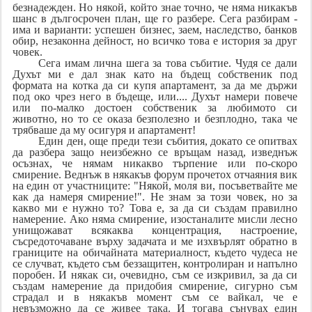
безнадежден. Но някой, който знае точно, че няма никакъв
шанс в дългосрочен план, ще го разбере. Сега разбирам -
има и варианти: успешен бизнес, заем, наследство, банков
обир, незаконна дейност, но всичко това е история за друг
човек.
Сега имам лична шега за това събитие. Чудя се дали
Духът ми е дал знак като на бъдещ собственик под
формата на котка да си купя апартамент, за да ме държи
под око чрез него в бъдеще, или.... Духът намери повече
или по-малко достоен собственик за любимото си
животно, но то се оказа безполезно и безплодно, така че
трябваше да му осигуря и апартамент!
Един ден, още преди тези събития, докато се опитвах
да разбера защо неизбежно се връщам назад, изведнъж
осъзнах, че нямам никакво търпение или по-скоро
смирение. Веднъж в някакъв форум прочетох отчаяния вик
на един от участниците: "Някой, моля ви, посъветвайте ме
как да намеря смирение!". Не знам за този човек, но за
какво ми е нужно то? Това е, за да си създам правилно
намерение. Ако няма смирение, изостаналите мисли лесно
унищожават всякаква концентрация, настроение,
съсредоточаване върху задачата и ме изхвърлят обратно в
границите на обичайната материалност, където чудеса не
се случват, където съм беззащитен, контролиран и напълно
поробен. И някак си, очевидно, съм се изкривил, за да си
създам намерение да придобия смирение, сигурно съм
страдал и в някакъв момент съм се вайкал, че е
невъзможно да се живее така. И тогава сънувах един