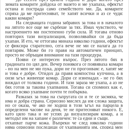
зимата комарите дойдоха от мазето и ме ухапаха, ефектът
остана и пострада само семейството ми. Да, комарите
спряха да ме притесняват, те хапят всички и аз се чудя:
какви комари?
На следващата година забравих за това и в началото
на лятото все още ме сърбеше за тях. Имах чувството, че
настроението ми постепенно губи сила. И тогава отново
повторих тази визуализация, позволявайки си да бъда
ухапан. И ето, че оттогава минаха няколко години, ефектът
се фиксира старателно, сега вече не ми се налага да го
повтарям. Може би го правя на автоматичен принцип,
просто не обръщам внимание на тази процедура.
Появи се интересен въпрос. През лятото бях в
градината по цял ден. Вечер понякога се появяваха комари
- но на мен не ми пука, дори не ги прогонвам: е, хапят ме
и това е добре. Отидох да правя компостна купчина, а в
онзи ъгъл живееше комар. Дори се изненадах - не го бях
виждал от толкова години. И тази зараза ме ухапа, а аз не
бях готов за такива ухапвания. Тогава си спомних как е,
когато всяко ухапване почти те побърква.
Разказах за това на съпругата си и те се засмяха, че
има и добра страна. Сериозно мислех да им сложа защита,
но се оказа, че ако не ходиш в този ъгъл на парцела в
определени часове на деня, те не притесняват никого. Е,
като цяло така и не успях да визуализирам комар, а и
методът им на хапане е различен: те са едни и същи.
отхапват парче кожа. Въпреки че след няколко години
няма сериозни последици от ухапванията им, според мен