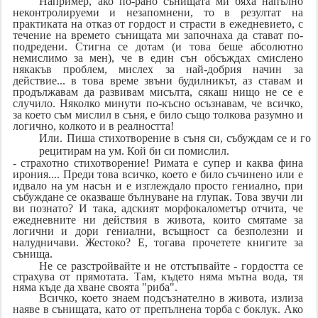
Например, ако по-рано сънищата ми бяха напълно
неконтролируеми и незапомнени, то в резултат на
практиката на отказ от гордост и страсти в ежедневието, с
течение на времето сънищата ми започнаха да стават по-
подредени. Стигна се дотам (и това беше абсолютно
немислимо за мен), че в един сън обсъждах смислено
някакъв проблем, мислех за най-добрия начин за
действие... в това време звъни будилникът, аз ставам и
продължавам да развивам мисълта, сякаш нищо не се е
случило. Няколко минути по-късно осъзнавам, че всичко,
за което съм мислил в съня, е било също толкова разумно и
логично, колкото и в реалността!
Или. Пиша стихотворение в съня си, събуждам се и го
рецитирам на ум. Кой би си помислил.
- страхотно стихотворение! Римата е супер и каква фина
ирония.... Преди това всичко, което е било съчинено или е
идвало на ум насън и е изглеждало просто гениално, при
събуждане се оказваше бълнуване на глупак. Това звучи ли
ви познато? И така, адският морфокалометър отчита, че
ежедневните ни действия в живота, които смятаме за
логични и дори гениални, всъщност са безполезни и
налудничави. Жестоко? Е, тогава прочетете книгите за
сънища.
Не се разстройвайте и не отстъпвайте - гордостта се
страхува от прямотата. Там, където няма мътна вода, тя
няма къде да хване своята "риба".
Всичко, което знаем подсъзнателно в живота, излиза
наяве в сънищата, като от препълнена торба с боклук. Ако