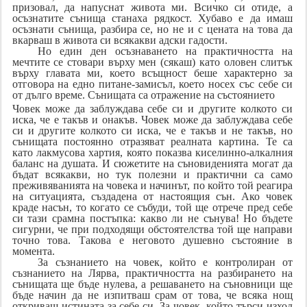
призовал, да напуснат живота ми. Всичко си отиде, а
осъзнатите сънища станаха рядкост. Хубаво е да имаш
осъзнати сънища, разбира се, но не и с цената на това да
вкарваш в живота си всякакви адски гадости.
Но един ден осъзнаването на практичността на
мечтите се стовари върху мен (сякаш) като оловен слитък
върху главата ми, което всъщност беше характерно за
отговора на едно питане-замисъл, което носех със себе си
от дълго време. Сънищата са отражение на състоянието
Човек може да заблуждава себе си и другите колкото си
иска, че е такъв и онакъв. Човек може да заблуждава себе
си и другите колкото си иска, че е такъв и не такъв, но
сънищата постоянно отразяват реалната картина. Те са
като лакмусова хартия, която показва киселинно-алкалния
баланс на душата. И сюжетите на съновиденията могат да
бъдат всякакви, но тук полезни и практични са само
преживяванията на човека и начинът, по който той реагира
на ситуацията, създадена от настоящия сън. Ако човек
краде насън, то когато се събуди, той ще отрече пред себе
си тази срамна постъпка: какво ли не сънува! Но бъдете
сигурни, че при подходящи обстоятелства той ще направи
точно това. Такова е неговото душевно състояние в
момента.
За съзнанието на човек, който е контролиран от
съзнанието на Лярва, практичността на разбирането на
сънищата ще бъде нулева, а решаването на съновници ще
бъде начин да не изпитваш срам от това, че всяка нощ
откриваш истината за себе си. За човек, който търси изход