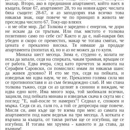
знахар. Второ, ако в предишния апартамент, който наех в
къщата, беше 67, апартамент 28, то на новия адрес числата
бяха същите: 28-67, и аз заподозрях във всичко това
някакъв знак, още повече че по принцип в живота ме
преследва числото 67. Току-що влязох
- и ме обзе мир. Да! Толкова е заредено с енергия, че дори
не искам да си тръгвам. Или пък мястото е толкова
позитивно само по себе си? Както и да е, най-накрая бях
убеден и скоро се преместих, макар че тогава смятах, че
цената е прекалено висока. Тя нямаше да продаде
апартамента (попитах я), но и аз не можех да го купя.
Минаха шест месеца. Зима е, студено е, колата не
иска да запали, седя на спирката, чакам трамвая, връщам се
от работа. Едва вчера, след като прочетох за живота на
Серафим Саровски, си помислих: имам ли някакъв шанс
да живея духовно? И ето ме тук, седя на пейката, и
изведнъж ми идва наум, че не. Прекалено голяма сила ми
се противопоставя и аз съм безнадеждно слаб. И ми стана
толкова тъжно, седя си аз целият в синини и виждам, че
идва едно коте. Има много хора, той заобикаля всички,
зацикля, под пейката минава и изведнъж скача в скута ми с
поглед: "Е, най-после те намерих"! Седнал е, спокоен и
мърка. Седя си аз, галя го, а той се депресира още повече.
Мисля си, ами къде ще те взема при мен: аз самата на
апартаменти под наем веднъж на три месеца. А котката е
вързана за къщата, от такъв ритъм ще се изгубиш, ще се
изгубиш. И тогава ми хрумна - каквото и да става, да
вървим!