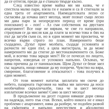
да се оттегля, преди да е станало твърде късно.
След известно време майка ми ми казва, че е
спестила малко пари, взела ги е назаем и са й стигнали за
една трета от апартамента. Наемодателката лесно се
съгласява да изчака шест месеца, моят познат също лесно
ми дава пари за неопределен период от време (при
поискване) и - поп! - Аз съм собственик на двустаен
апартамент! Все още не вярвам, че сме го направили,
страхувам се да мисля как да платя за всичко това и бях на
път да загубя съня си, но в един момент ми просветна, че
всичко върви строго по план. Намерението беше
създадено, Духът прие молбата, създаде условията и
разчисти не един път, а цяла магистрала, за да може
намерението ми да стигне до местоназначението си. Боже
мой, и всичко това заради мен?! Не се почесах по лицето,
напротив, изведнъж се успокоих напълно. Осъзнах, че
няма причина да се паникьосвам. Щом Духът се беше заел
със задачата, нищо нямаше да му попречи. Чувство на вяра,
смирение, благоговение и откъснатост - това получих в
един момент.
От този момент нататък заплатата ми скочи до
небето, пазарната търговия на майка ми започна да носи
необичайни свръхпечалби, така че за шест месеца
изплатихме всички заеми! Само за шест месеца!
В продължение на десет години нямаше дори сянка
на надежда, нито пък стая. Всеки, който никога не е имал
проблеми с апартамент, няма да разбере, че подобен развой
на събитията е напълно неестествен и абсолютно