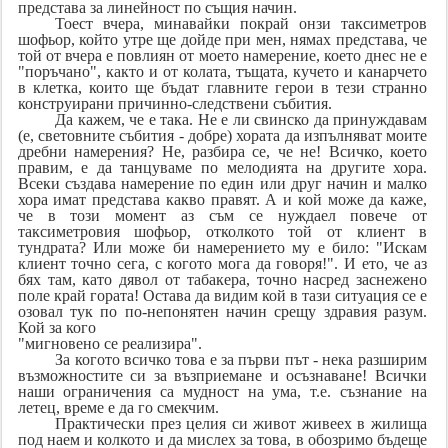
представа за линейност по същия начин.
Тоест вчера, минавайки покрай онзи таксиметров
шофьор, който утре ще дойде при мен, нямах представа, че
той от вчера е повлиян от моето намерение, което днес не е
"поръчано", както и от колата, тъщата, кучето и канарчето
в клетка, които ще бъдат главните герои в тези странно
конструирани причинно-следствени събития.
Да кажем, че е така. Не е ли свинско да принуждавам
(е, световните събития - добре) хората да изпълняват моите
дребни намерения? Не, разбира се, че не! Всичко, което
правим, е да танцуваме по мелодията на другите хора.
Всеки създава намерение по един или друг начин и малко
хора имат представа какво правят. А и кой може да каже,
че в този момент аз съм се нуждаел повече от
таксиметровия шофьор, отколкото той от клиент в
тундрата? Или може би намерението му е било: "Искам
клиент точно сега, с когото мога да говоря!". И ето, че аз
бях там, като дявол от табакера, точно насред заснежено
поле край гората! Остава да видим кой в тази ситуация се е
озовал тук по по-непонятен начин срещу здравия разум.
Кой за кого
"мигновено се реализира".
За когото всичко това е за първи път - нека разширим
възможностите си за възприемане и осъзнаване! Всички
наши ограничения са мудност на ума, т.е. съзнание на
летец, време е да го смекчим.
Практически през целия си живот живеех в жилища
под наем и колкото и да мислех за това, в обозримо бъдеще