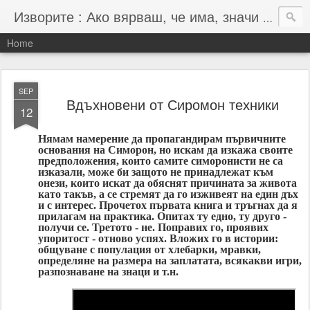
Изворите : Ако вярваш, че има, значи има :-)
Home
SEP
Вдъхновени от Сиромон техники
12
Нямам намерение да пропагандирам първичните
основания на Симорон, но искам да изкажа своите
предположения, които самите симоронисти не са
изказали, може би защото не принадлежат към
онези, които искат да обяснят причината за живота
като такъв, а се стремят да го изживеят на един дъх
и с интерес. Прочетох първата книга и тръгнах да я
прилагам на практика. Опитах ту едно, ту друго -
получи се. Третото - не. Поправих го, проявих
упоритост - отново успях. Вложих го в истории:
общуване с популация от хлебарки, мравки,
определяне на размера на заплатата, всякакви игри,
разпознаване на знаци и т.н.