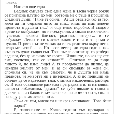
човека.
Или ето още една.
Веднъж сънувах сън: една жена в тясна черна рокля
се притисна плътно до мен, обгърна ме с ръце и прошепна
следните думи: "Тя не те обича... Аз ще бъда всичко за теб,
няма да ти омръзна нито за миг... няма да има повече
празнота в душата ти..." и още нещо подобно. В същото
време се възбуждам, но не сексуално, а сякаш психически,
чувствам някаква близост, родство, интерес... и се
събуждам. Лежах и си мислех какво е това и защо ми е
нужно. Първия път не можах да се съсредоточа върху него,
нещо ме разсейваше. Но шест месеца до една година по-
късно сънувах същия сън. Този път се опитах да го разбера
веднага, без да излизам от касата: "Извинете, но коя ще сте
вие, госпожо, как се казвате?"... Опитвам се да видя
лицето ѝ, но няма лице! А тя продължава да шепне, да
изкарва жилите от мен, и аз си спомням за жена си,
спомням си, че не съм самотен, че в душата ми няма
празнота, че животът ми е интересен. А аз по принцип не
обичам да се надвесвам така, с малки изключения, разбира
се. И това осъзнаване разкъсва прегръдката ѝ, тя изтънява,
шепотът избледнява, "дамата" се губи някъде в тъмната
далечина, а аз бавно и замислено се изнасям от съня, сякаш
на каруца, в замислена поза.
Лежа си там, мисля си и накрая осъзнавам: "Това беше
ларва!"
Е, запознахме се. Колко години съм прекарал в
изучаване на нейните проявления в материалния свят,