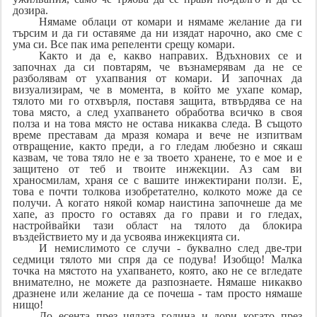
дозира.
Нямаме облаци от комари и нямаме желание да ги
търсим и да ги оставяме да ни изядат нарочно, ако сме с
ума си. Все пак има репеленти срещу комари.
Както и да е, какво направих. Вдъхнових се и
започнах да си повтарям, че възнамерявам да не се
разболявам от ухапвания от комари. И започнах да
визуализирам, че в момента, в който ме ухапе комар,
тялото ми го отхвърля, поставя защита, втвърдява се на
това място, а след ухапването обработва всичко в своя
полза и на това място не остава никаква следа. В същото
време преставам да мразя комара и вече не изпитвам
отвращение, както преди, а го гледам любезно и сякаш
казвам, че това тяло не е за твоето хранене, то е мое и е
защитено от теб и твоите инжекции. Аз сам ви
храносмилам, храня се с вашите инжектирани ползи. Е,
това е почти толкова изобретателно, колкото може да се
получи. А когато някой комар наистина започнеше да ме
хапе, аз просто го оставях да го прави и го гледах,
настройвайки тази област на тялото да блокира
въздействието му и да усвоява инжекцията си.
И немислимото се случи - буквално след две-три
седмици тялото ми спря да се подува! Изобщо! Малка
точка на мястото на ухапването, която, ако не се вгледате
внимателно, не можете да разпознаете. Нямаше никакво
дразнене или желание да се почеша - там просто нямаше
нищо!
До есента през цялата година и дори когато през