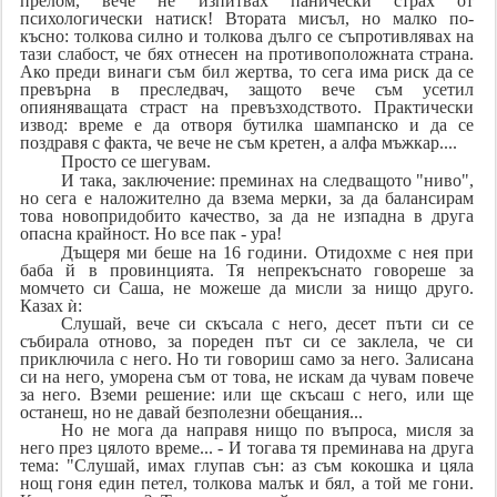
прелом, вече не изпитвах панически страх от
психологически натиск! Втората мисъл, но малко по-
късно: толкова силно и толкова дълго се съпротивлявах на
тази слабост, че бях отнесен на противоположната страна.
Ако преди винаги съм бил жертва, то сега има риск да се
превърна в преследвач, защото вече съм усетил
опияняващата страст на превъзходството. Практически
извод: време е да отворя бутилка шампанско и да се
поздравя с факта, че вече не съм кретен, а алфа мъжкар....
Просто се шегувам.
И така, заключение: преминах на следващото "ниво",
но сега е наложително да взема мерки, за да балансирам
това новопридобито качество, за да не изпадна в друга
опасна крайност. Но все пак - ура!
Дъщеря ми беше на 16 години. Отидохме с нея при
баба й в провинцията. Тя непрекъснато говореше за
момчето си Саша, не можеше да мисли за нищо друго.
Казах ѝ:
Слушай, вече си скъсала с него, десет пъти си се
събирала отново, за пореден път си се заклела, че си
приключила с него. Но ти говориш само за него. Залисана
си на него, уморена съм от това, не искам да чувам повече
за него. Вземи решение: или ще скъсаш с него, или ще
останеш, но не давай безполезни обещания...
Но не мога да направя нищо по въпроса, мисля за
него през цялото време... - И тогава тя преминава на друга
тема: "Слушай, имах глупав сън: аз съм кокошка и цяла
нощ гоня един петел, толкова малък и бял, а той ме гони.