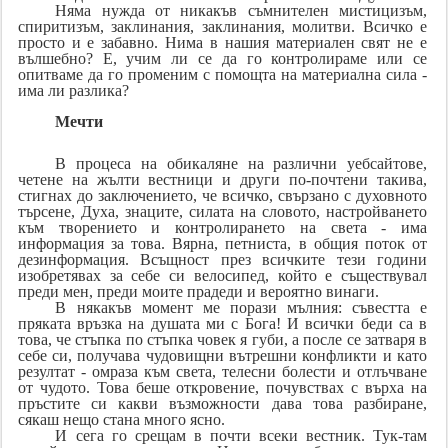
Няма нужда от никакъв съмнителен мистицизъм,
спиритизъм, заклинания, заклинания, молитви. Всичко е
просто и е забавно. Нима в нашия материален свят не е
вълшебно? Е, учим ли се да го контролираме или се
опитваме да го променим с помощта на материална сила -
има ли разлика?
Мечти
В процеса на обикаляне на различни уебсайтове,
четене на жълти вестници и други по-почтени такива,
стигнах до заключението, че всичко, свързано с духовното
търсене, Духа, знаците, силата на словото, настройването
към творението и контролирането на света - има
информация за това. Вярна, петниста, в общия поток от
дезинформация. Всъщност през всичките тези години
изобретявах за себе си велосипед, който е съществувал
преди мен, преди моите прадеди и вероятно винаги.
В някакъв момент ме порази мълния: съвестта е
пряката връзка на душата ми с Бога! И всички беди са в
това, че стъпка по стъпка човек я губи, а после се затваря в
себе си, получава чудовищни вътрешни конфликти и като
резултат - омраза към света, телесни болести и отлъчване
от чудото. Това беше откровение, почувствах с върха на
пръстите си какви възможности дава това разбиране,
сякаш нещо стана много ясно.
И сега го срещам в почти всеки вестник. Тук-там