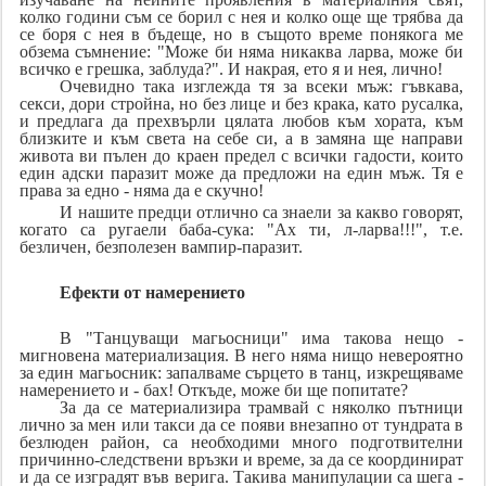
колко години съм се борил с нея и колко още ще трябва да
се боря с нея в бъдеще, но в същото време понякога ме
обзема съмнение: "Може би няма никаква ларва, може би
всичко е грешка, заблуда?". И накрая, ето я и нея, лично!
Очевидно така изглежда тя за всеки мъж: гъвкава,
секси, дори стройна, но без лице и без крака, като русалка,
и предлага да прехвърли цялата любов към хората, към
близките и към света на себе си, а в замяна ще направи
живота ви пълен до краен предел с всички гадости, които
един адски паразит може да предложи на един мъж. Тя е
права за едно - няма да е скучно!
И нашите предци отлично са знаели за какво говорят,
когато са ругаели баба-сука: "Ах ти, л-ларва!!!", т.е.
безличен, безполезен вампир-паразит.
Ефекти от намерението
В "Танцуващи магьосници" има такова нещо -
мигновена материализация. В него няма нищо невероятно
за един магьосник: запалваме сърцето в танц, изкрещяваме
намерението и - бах! Откъде, може би ще попитате?
За да се материализира трамвай с няколко пътници
лично за мен или такси да се появи внезапно от тундрата в
безлюден район, са необходими много подготвителни
причинно-следствени връзки и време, за да се координират
и да се изградят във верига. Такива манипулации са шега -