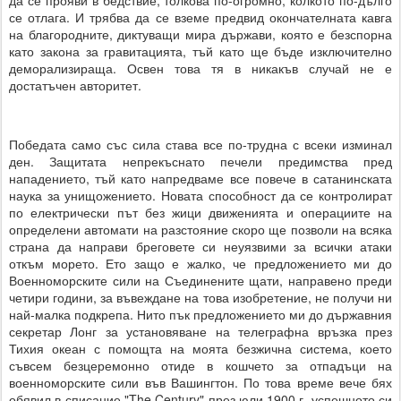
да се прояви в бедствие, толкова по-огромно, колкото по-дълго
се отлага. И трябва да се вземе предвид окончателната кавга
на благородните, диктуващи мира държави, която е безспорна
като закона за гравитацията, тъй като ще бъде изключително
деморализираща. Освен това тя в никакъв случай не е
достатъчен авторитет.
Победата само със сила става все по-трудна с всеки изминал
ден. Защитата непрекъснато печели предимства пред
нападението, тъй като напредваме все повече в сатанинската
наука за унищожението. Новата способност да се контролират
по електрически път без жици движенията и операциите на
определени автомати на разстояние скоро ще позволи на всяка
страна да направи бреговете си неуязвими за всички атаки
откъм морето. Ето защо е жалко, че предложението ми до
Военноморските сили на Съединените щати, направено преди
четири години, за въвеждане на това изобретение, не получи ни
най-малка подкрепа. Нито пък предложението ми до държавния
секретар Лонг за установяване на телеграфна връзка през
Тихия океан с помощта на моята безжична система, което
съвсем безцеремонно отиде в кошчето за отпадъци на
военноморските сили във Вашингтон. По това време вече бях
обявил в списание "The Century" през юли 1900 г. успешното си