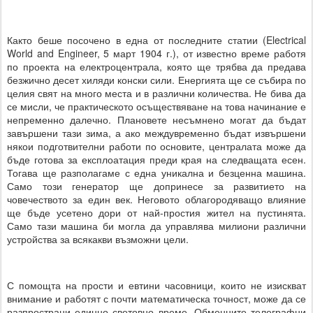
Както беше посочено в една от последните статии (Electrical
World and Engineer, 5 март 1904 г.), от известно време работя
по проекта на електроцентрала, която ще трябва да предава
безжично десет хиляди конски сили. Енергията ще се събира по
целия свят на много места и в различни количества. Не бива да
се мисли, че практическото осъществяване на това начинание е
непременно далечно. Плановете несъмнено могат да бъдат
завършени тази зима, а ако междувременно бъдат извършени
някои подготвителни работи по основите, централата може да
бъде готова за експлоатация преди края на следващата есен.
Тогава ще разполагаме с една уникална и безценна машина.
Само този генератор ще допринесе за развитието на
човечеството за един век. Неговото облагородяващо влияние
ще бъде усетено дори от най-простия жител на пустинята.
Само тази машина би могла да управлява милиони различни
устройства за всякакви възможни цели.
С помощта на прости и евтини часовници, които не изискват
внимание и работят с почти математическа точност, може да се
разпространи единно световно време. Обменните телеграфни