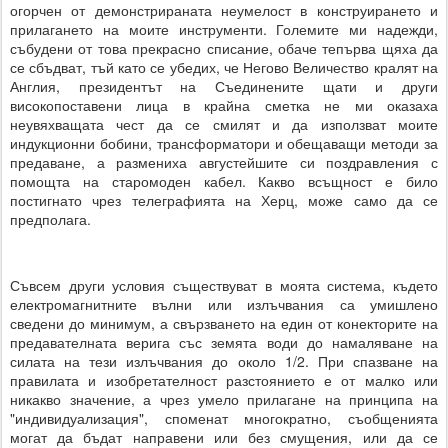
огорчен от демонстрираната неумелост в конструирането и
прилагането на моите инструменти. Големите ми надежди,
събудени от това прекрасно списание, обаче тепърва щяха да
се сбъдват, тъй като се убедих, че Негово Величество кралят на
Англия, президентът на Съединените щати и други
високопоставени лица в крайна сметка не ми оказаха
неувяхващата чест да се смилят и да използват моите
индукционни бобини, трансформатори и обещаващи методи за
предаване, а размениха августейшите си поздравления с
помощта на старомоден кабел. Какво всъщност е било
постигнато чрез телеграфията на Херц, може само да се
предполага.
Съвсем други условия съществуват в моята система, където
електромагнитните вълни или излъчвания са умишлено
сведени до минимум, а свързването на един от конекторите на
предавателната верига със земята води до намаляване на
силата на тези излъчвания до около 1/2. При спазване на
правилата и изобретателност разстоянието е от малко или
никакво значение, а чрез умело прилагане на принципа на
"индивидуализация", споменат многократно, съобщенията
могат да бъдат направени или без смущения, или да се