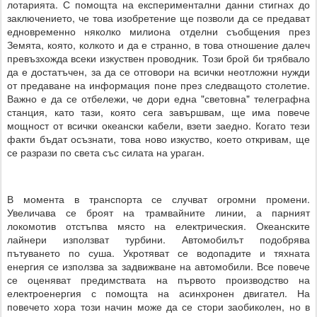
лотарията. С помощта на експериментални данни стигнах до
заключението, че това изобретение ще позволи да се предават
едновременно няколко милиона отделни съобщения през
Земята, която, колкото и да е странно, в това отношение далеч
превъзхожда всеки изкуствен проводник. Този брой би трябвало
да е достатъчен, за да се отговори на всички неотложни нужди
от предаване на информация поне през следващото столетие.
Важно е да се отбележи, че дори една "световна" телеграфна
станция, като тази, която сега завършвам, ще има повече
мощност от всички океански кабели, взети заедно. Когато тези
факти бъдат осъзнати, това ново изкуство, което откривам, ще
се разрази по света със силата на ураган.
В момента в транспорта се случват огромни промени.
Увеличава се броят на трамвайните линии, а парният
локомотив отстъпва място на електрическия. Океанските
лайнери използват турбини. Автомобилът подобрява
пътуването по суша. Укротяват се водопадите и тяхната
енергия се използва за задвижване на автомобили. Все повече
се оценяват предимствата на първото производство на
електроенергия с помощта на асинхронен двигател. На
повечето хора този начин може да се стори заобиколен, но в