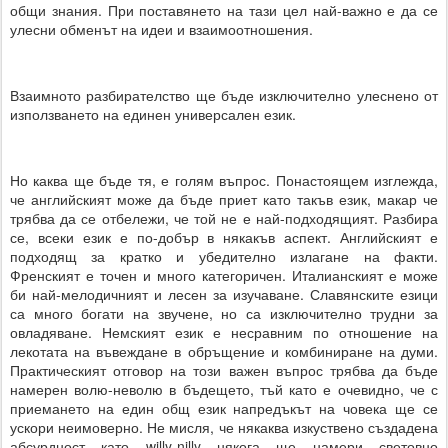
общи знания. При поставянето на тази цел най-важно е да се
улесни обменът на идеи и взаимоотношения.
Взаимното разбирателство ще бъде изключително улеснено от
използването на единен универсален език.
Но каква ще бъде тя, е голям въпрос. Понастоящем изглежда,
че английският може да бъде приет като такъв език, макар че
трябва да се отбележи, че той не е най-подходящият. Разбира
се, всеки език е по-добър в някакъв аспект. Английският е
подходящ за кратко и убедително излагане на факти.
Френският е точен и много категоричен. Италианският е може
би най-мелодичният и лесен за изучаване. Славянските езици
са много богати на звучене, но са изключително трудни за
овладяване. Немският език е несравним по отношение на
лекотата на въвеждане в обръщение и комбиниране на думи.
Практическият отговор на този важен въпрос трябва да бъде
намерен волю-неволю в бъдещето, тъй като е очевидно, че с
приемането на един общ език напредъкът на човека ще се
ускори неимоверно. Не мисля, че някаква изкуствено създадена
абсурдност като willy-nilly някога ще намери световно