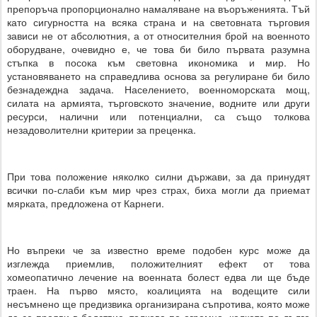
препоръча пропорционално намаляване на въоръженията. Тъй
като сигурността на всяка страна и на световната търговия
зависи не от абсолютния, а от относителния брой на военното
оборудване, очевидно е, че това би било първата разумна
стъпка в посока към световна икономика и мир. Но
установяването на справедлива основа за регулиране би било
безнадеждна задача. Населението, военноморската мощ,
силата на армията, търговското значение, водните или други
ресурси, налични или потенциални, са също толкова
незадоволителни критерии за преценка.
При това положение няколко силни държави, за да принудят
всички по-слаби към мир чрез страх, биха могли да приемат
мярката, предложена от Карнеги.
Но въпреки че за известно време подобен курс може да
изглежда приемлив, положителният ефект от това
хомеопатично лечение на военната болест едва ли ще бъде
траен. На първо място, коалицията на водещите сили
несъмнено ще предизвика организирана съпротива, която може