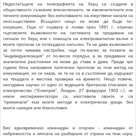
Недостатъците на телеграфията на Херц са създали в
общественото съзнание впечатлението, че изключителните или
личните комуникации без използването на изкуствени канали са
неосъществими. Всъщност нищо не може да бъде по-
погрешно. Още от първата ѝ поява през 1891 г. отричах
търговските възможности на системата за предаване на
сигнали по Херц или с помощта на електромагнитни вълни и
моите прогнози се потвърдиха напълно. Тя не дава възможност
за почти никаква настройка, още по-малко за похвати за
"индивидуализация" от по-висок порядък, а за предаване на
значителни разстояния не може да става и дума. Преди три
години бяха направени патетични прогнози за този метод на
комуникация, но се оказа, че те не са в състояние да издържат
на твърдата и жестока проверка на времето. Нещо повече,
неотдавна научих от едно от водещите британски списания за
електричество ("Електрик", Лондон, 27 февруари 1903 г.), че
някои експериментатори са изоставили своите и са
"преминали" към моите методи и електрически уреди, без
моята санкция или благословия.
Бях едновременно изненадан и огорчен - изненадан от
небрежността и липсата на разбиране от страна на тези хора,