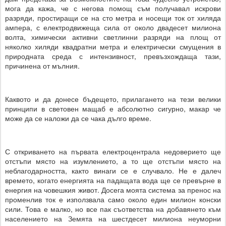
мога да кажа, че с негова помощ съм получавал искрови
разряди, простиращи се на сто метра и носещи ток от хиляда
ампера, с електродвижеща сила от около двадесет милиона
волта, химически активни светлинни разряди на площ от
няколко хиляди квадратни метра и електрически смущения в
природната среда с интензивност, превъзхождаща тази,
причинена от мълния.
Каквото и да донесе бъдещето, прилагането на тези велики
принципи в световен мащаб е абсолютно сигурно, макар че
може да се наложи да се чака дълго време.
С откриването на първата електроцентрала недоверието ще
отстъпи място на изумлението, а то ще отстъпи място на
неблагодарността, както винаги се е случвало. Не е далеч
времето, когато енергията на падащата вода ще се превърне в
енергия на човешкия живот. Досега моята система за пренос на
променлив ток е използвала само около един милион конски
сили. Това е малко, но все пак съответства на добавянето към
населението на Земята на шестдесет милиона неуморни