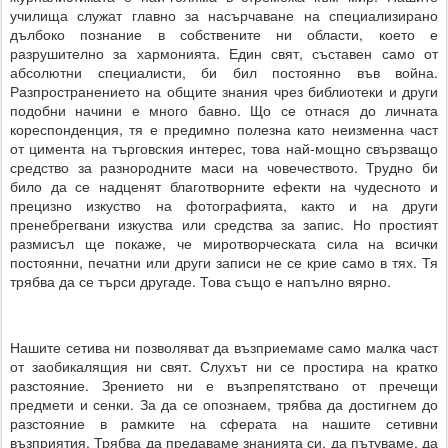
училища служат главно за насърчаване на специализирано
дълбоко познание в собствените ни области, което е
разрушително за хармонията. Един свят, съставен само от
абсолютни специалисти, би бил постоянно във война.
Разпространението на общите знания чрез библиотеки и други
подобни начини е много бавно. Що се отнася до личната
кореспонденция, тя е предимно полезна като неизменна част
от цимента на търговския интерес, това най-мощно свързващо
средство за разнородните маси на човечеството. Трудно би
било да се надценят благотворните ефекти на чудесното и
прецизно изкуство на фотографията, както и на други
пренебрегвани изкуства или средства за запис. Но простият
размисъл ще покаже, че миротворческата сила на всички
постоянни, печатни или други записи не се крие само в тях. Тя
трябва да се търси другаде. Това също е напълно вярно.
Нашите сетива ни позволяват да възприемаме само малка част
от заобикалящия ни свят. Слухът ни се простира на кратко
разстояние. Зрението ни е възпрепятствано от пречещи
предмети и сенки. За да се опознаем, трябва да достигнем до
разстояние в рамките на сферата на нашите сетивни
възприятия. Трябва да предаваме знанията си, да пътуваме, да