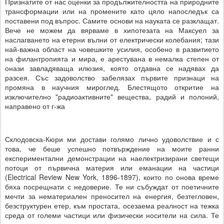
Признатите от нас оценки за продължителността на природните
трансформации или на промените като цяло напоследък са
поставени под въпрос. Самите основи на науката се разклащат.
Вече не можем да вярваме в хипотезата на Максуел за
наслагването на етерни вълни от електрически колебания; тази
най-важна област на човешките усилия, особено в развитието
на филантропията и мира, е арестувана в немалка степен от
онази завладяваща илюзия, която отдавна се надявах да
разсея. Със задоволство забелязах първите признаци на
промяна в научния мироглед. Блестящото откритие на
изключително "радиоактивните" вещества, радий и полоний,
направено от г-жа
Склодовска-Кюри ми достави голямо лично удоволствие и с
това, че беше успешно потвърждение на моите ранни
експериментални демонстрации на наелектризирани светещи
потоци от първична материя или еманации на частици
(Electrical Review New York, 1896-1897), които по онова време
бяха посрещнати с недоверие. Те ни събуждат от поетичните
мечти за нематериален преносител на енергия, безтегловен,
безструктурен етер, към простата, осезаема реалност на тежка
среда от големи частици или физически носители на сила. Те