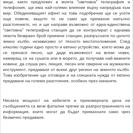
жици, както предложих в моята "световна" телеграфия и
телефония, ще има най-голямо влияние върху напредъка към
мир. Обединяващият ефект на това подобрение ще се усети
още повече, защото то не само ще премахне напълно
разстоянието, но и ще направи възможно от една-единствена
"световна" телеграфна станция да се контролират с еднаква
лекота безкраен брой приемни станции, разпръснати по цялото
земно кълбо, независимо от тяхното местоположение. След
няколко години едно просто и евтино устройство, което може да
се пренася лесно, ще даде възможност на всеки човек,
намиращ се на сушата или в морето, да получава най-важните
новини, да слуша реч, лекция, песен или свирене на музикален
инструмент, предавани от всеки друг регион на земното кълбо.
Това изобретение ще отговори и на спешната нужда от евтино
предаване на големи разстояния, особено през океаните.
Ниската мощност на кабелите и прекомерната цена на
съобщенията са вече фатални пречки за разпространението на
информация, които могат да бъдат премахнати само чрез
безжично предаване.