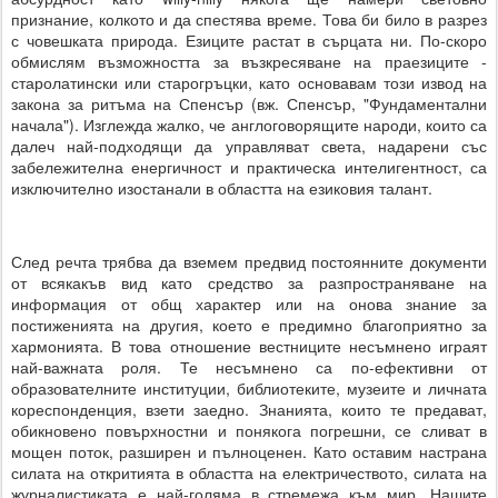
признание, колкото и да спестява време. Това би било в разрез
с човешката природа. Езиците растат в сърцата ни. По-скоро
обмислям възможността за възкресяване на праезиците -
старолатински или старогръцки, като основавам този извод на
закона за ритъма на Спенсър (вж. Спенсър, "Фундаментални
начала"). Изглежда жалко, че англоговорящите народи, които са
далеч най-подходящи да управляват света, надарени със
забележителна енергичност и практическа интелигентност, са
изключително изостанали в областта на езиковия талант.
След речта трябва да вземем предвид постоянните документи
от всякакъв вид като средство за разпространяване на
информация от общ характер или на онова знание за
постиженията на другия, което е предимно благоприятно за
хармонията. В това отношение вестниците несъмнено играят
най-важната роля. Те несъмнено са по-ефективни от
образователните институции, библиотеките, музеите и личната
кореспонденция, взети заедно. Знанията, които те предават,
обикновено повърхностни и понякога погрешни, се сливат в
мощен поток, разширен и пълноценен. Като оставим настрана
силата на откритията в областта на електричеството, силата на
журналистиката е най-голяма в стремежа към мир. Нашите