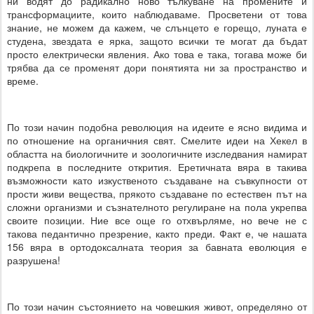
ни водят до радикално ново тълкуване на промените и
трансформациите, които наблюдаваме. Просветени от това
знание, не можем да кажем, че слънцето е горещо, луната е
студена, звездата е ярка, защото всички те могат да бъдат
просто електрически явления. Ако това е така, тогава може би
трябва да се променят дори понятията ни за пространство и
време.
По този начин подобна революция на идеите е ясно видима и
по отношение на органичния свят. Смелите идеи на Хекел в
областта на биологичните и зоологичните изследвания намират
подкрепа в последните открития. Еретичната вяра в такива
възможности като изкуственото създаване на съвкупности от
прости живи вещества, прякото създаване по естествен път на
сложни организми и съзнателното регулиране на пола укрепва
своите позиции. Ние все още го отхвърляме, но вече не с
такова педантично презрение, както преди. Факт е, че нашата
156 вяра в ортодоксалната теория за бавната еволюция е
разрушена!
По този начин състоянието на човешкия живот, определяно от