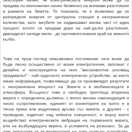
предава по икономичен начин безжично на всякакви разстояния
в рамките на Земята. Те показаха, че е възможно да се
разпределя енергия от централна станция в неограничени
количества, като загубите не надвишават малка част от един
процент, когато се предава дори на най-дълги разстояния,
дванадесет хиляди мили - до противоположния край на земното
кълбо.
Това на пръв поглед невъзможно постижение сега може да
бъде лесно осъществено от всеки електротехник, запознат с
дизайна и конструкцията на моя "високоволтов усилващ
предавател" - най-чудесното електрическо устройство, за което
имам информация, позволяващо да се произвеждат резултати
с неограничена мощност на Земята и в заобикалящата я
атмосфера. Всъщност това е свободно трептяща вторична
верига с определена дължина, с много висока самоиндукция и
ниско съпротивление, единият от конекторите на която е в
тясна пряка или индуктивна връзка със земята, а другият - с
проводник, издигнат над нейната повърхност, и върху която
въздействат електрическите вибрации на първичната верига,
или на възбуждащата верига, в условията на резонанс. За да
дам представа за възможностите на това чудесно устройство,