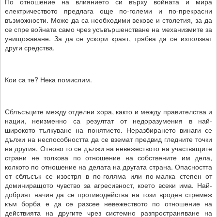
По отношение на влиянието си върху войната и мира
електричеството предлага още по-големи и по-прекрасни
възможности. Може да са необходими векове и столетия, за да
се спре войната само чрез усъвършенстване на механизмите за
унищожаване. За да се ускори краят, трябва да се използват
други средства.
Кои са те? Нека помислим.
Сблъсъците между отделни хора, както и между правителства и
нации, неизменно са резултат от недоразумения в най-
широкото тълкуване на понятието. Неразбирането винаги се
дължи на неспособността да се вземат предвид гледните точки
на другия. Отново то се дължи на невежеството на участващите
страни не толкова по отношение на собствените им дела,
колкото по отношение на делата на другата страна. Опасността
от сблъсък се изостря в по-голяма или по-малка степен от
доминиращото чувство за агресивност, което всеки има. Най-
добрият начин да се противодейства на този вроден стремеж
към борба е да се разсее невежеството по отношение на
действията на другите чрез системно разпространяване на