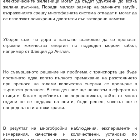
електрическите железници могат да бъдат удължени до всяка
желана дължина. Поради малкия размер на омичните загуби,
възраженията срещу многофазната система отпадат и могат да
се използват асинхронни двигатели със затворени намотки.
Убеден съм, че дори е напълно възможно да се пренасят
огромни количества енергия по подводен морски кабел,
например от Швеция до Англия.
Но съвършеното решение на проблема с транспорта ще бъде
постигнато едва когато пълното премахване на разстоянието
при преноса на големи количества енергия се превърне в
търговска реалност. В този ден ние ще навлезем в сферата на
птиците. Когато проблемът на аеронавтиката, който от много
години не се поддава на опити, бъде решен, човекът ще е
напреднал с гигантски крачки.
В резултат на многобройни наблюдения, експерименти и
измервания, качествени и количествени, установих по
безспорен начин, че електрическата енергия може да се