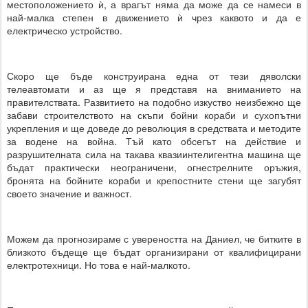
местоположението ѝ, а врагът няма да може да се намеси в
най-малка степен в движението ѝ чрез каквото и да е
електрическо устройство.
Скоро ще бъде конструирана една от тези дяволски
телеавтомати и аз ще я представя на вниманието на
правителствата. Развитието на подобно изкуство неизбежно ще
забави строителството на скъпи бойни кораби и сухопътни
укрепления и ще доведе до революция в средствата и методите
за водене на война. Тъй като обсегът на действие и
разрушителната сила на такава квазиинтелигентна машина ще
бъдат практически неограничени, огнестрелните оръжия,
бронята на бойните кораби и крепостните стени ще загубят
своето значение и важност.
Можем да прогнозираме с увереността на Даниел, че битките в
близкото бъдеще ще бъдат организирани от квалифицирани
електротехници. Но това е най-малкото.