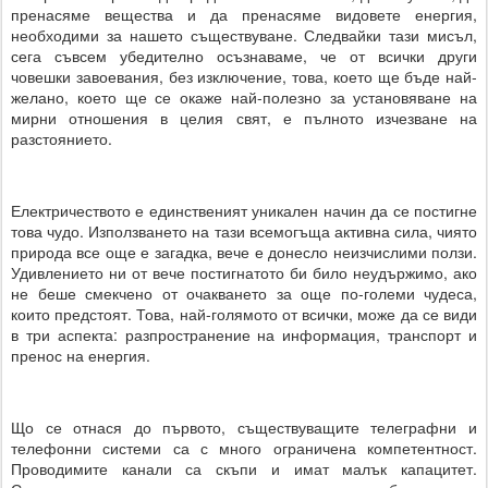
пренасяме вещества и да пренасяме видовете енергия,
необходими за нашето съществуване. Следвайки тази мисъл,
сега съвсем убедително осъзнаваме, че от всички други
човешки завоевания, без изключение, това, което ще бъде най-
желано, което ще се окаже най-полезно за установяване на
мирни отношения в целия свят, е пълното изчезване на
разстоянието.
Електричеството е единственият уникален начин да се постигне
това чудо. Използването на тази всемогъща активна сила, чиято
природа все още е загадка, вече е донесло неизчислими ползи.
Удивлението ни от вече постигнатото би било неудържимо, ако
не беше смекчено от очакването за още по-големи чудеса,
които предстоят. Това, най-голямото от всички, може да се види
в три аспекта: разпространение на информация, транспорт и
пренос на енергия.
Що се отнася до първото, съществуващите телеграфни и
телефонни системи са с много ограничена компетентност.
Проводимите канали са скъпи и имат малък капацитет.