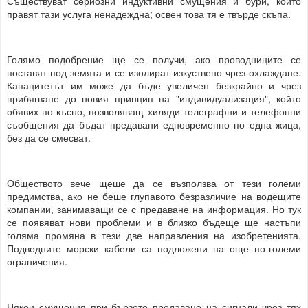
Съществуват сериозни индуктивни смущения и бури, които
правят тази услуга ненадеждна; освен това тя е твърде скъпа.
Голямо подобрение ще се получи, ако проводниците се
поставят под земята и се изолират изкуствено чрез охлаждане.
Капацитетът им може да бъде увеличен безкрайно и чрез
прибягване до новия принцип на "индивидуализация", който
обявих по-късно, позволяващ хиляди телеграфни и телефонни
съобщения да бъдат предавани едновременно по една жица,
без да се смесват.
Обществото вече щеше да се възползва от тези големи
предимства, ако не беше глупавото безразличие на водещите
компании, занимаващи се с предаване на информация. Но тук
се появяват нови проблеми и в близко бъдеще ще настъпи
голяма промяна в тези две направления на изобретенията.
Подводните морски кабели са подложени на още по-големи
ограничения.
Някои смущения при бързото предаване на сигнали чрез тях