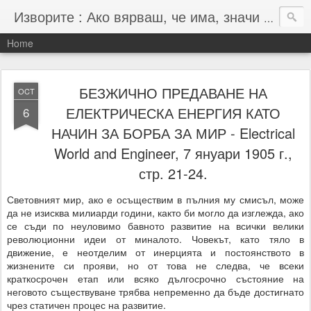
Изворите : Ако вярваш, че има, значи има :-)
Home
БЕЗЖИЧНО ПРЕДАВАНЕ НА
OCT
ЕЛЕКТРИЧЕСКА ЕНЕРГИЯ КАТО
6
НАЧИН ЗА БОРБА ЗА МИР - Electrical
World and Engineer, 7 януари 1905 г.,
стр. 21-24.
Световният мир, ако е осъществим в пълния му смисъл, може
да не изисква милиарди години, както би могло да изглежда, ако
се съди по неуловимо бавното развитие на всички велики
революционни идеи от миналото. Човекът, като тяло в
движение, е неотделим от инерцията и постоянството в
жизнените си прояви, но от това не следва, че всеки
краткосрочен етап или всяко дългосрочно състояние на
неговото съществуване трябва непременно да бъде достигнато
чрез статичен процес на развитие.