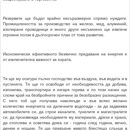
Резервите ще бъдат крайно несъразмерни спрямо нуждите.
Промишлеността за производство на желязо, мед, алуминий,
изолирани проводници и много други несъмнено ще извлече
огромни ползи в дългосрочен план от това развитие.
Икономически ефективното безжично предаване на енергия е
от изключителна важност за хората.
Тя ще му осигури пълно господство във въздуха, във водата и в
пустинята. Тя ще го освободи от необходимостта да добива,
изпомпва, транспортира и изгаря горива и по този начин ще
сложи край на безбройните причини за безобразно разхищение.
С него той ще получава навсякъде и във всяко желано
количество енергията на далечните водопади - за да задвижва
автомобилите си, да строи каналите, тунелите и магистралите
си, да произвежда необходимите му материали, дрехи и храна,
да отоплява и осветява дома си - година след година, вечно,
денем и нощем. Тя ще превърне живото блестящо слънце в