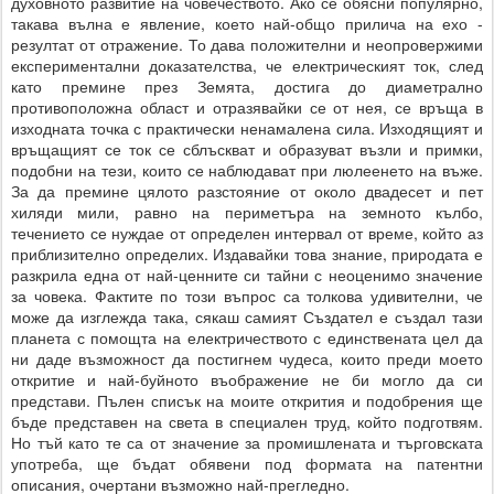
духовното развитие на човечеството. Ако се обясни популярно,
такава вълна е явление, което най-общо прилича на ехо -
резултат от отражение. То дава положителни и неопровержими
експериментални доказателства, че електрическият ток, след
като премине през Земята, достига до диаметрално
противоположна област и отразявайки се от нея, се връща в
изходната точка с практически ненамалена сила. Изходящият и
връщащият се ток се сблъскват и образуват възли и примки,
подобни на тези, които се наблюдават при люлеенето на въже.
За да премине цялото разстояние от около двадесет и пет
хиляди мили, равно на периметъра на земното кълбо,
течението се нуждае от определен интервал от време, който аз
приблизително определих. Издавайки това знание, природата е
разкрила една от най-ценните си тайни с неоценимо значение
за човека. Фактите по този въпрос са толкова удивителни, че
може да изглежда така, сякаш самият Създател е създал тази
планета с помощта на електричеството с единствената цел да
ни даде възможност да постигнем чудеса, които преди моето
откритие и най-буйното въображение не би могло да си
представи. Пълен списък на моите открития и подобрения ще
бъде представен на света в специален труд, който подготвям.
Но тъй като те са от значение за промишлената и търговската
употреба, ще бъдат обявени под формата на патентни
описания, очертани възможно най-прегледно.