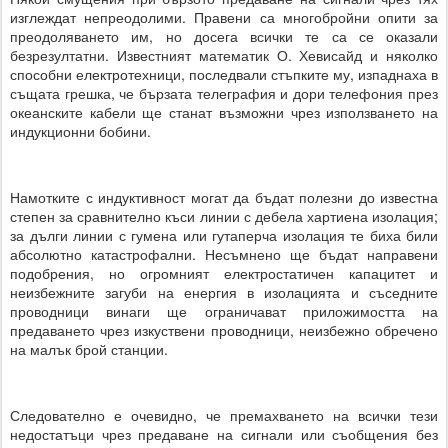
изглеждат непреодолими. Правени са многобройни опити за
преодоляването им, но досега всички те са се оказали
безрезултатни. Известният математик О. Хевисайд и няколко
способни електротехници, последвали стъпките му, изпаднаха в
същата грешка, че бързата телеграфия и дори телефония през
океанските кабели ще станат възможни чрез използването на
индукционни бобини.
Намотките с индуктивност могат да бъдат полезни до известна
степен за сравнително къси линии с дебела хартиена изолация;
за дълги линии с гумена или гутаперча изолация те биха били
абсолютно катастрофални. Несъмнено ще бъдат направени
подобрения, но огромният електростатичен капацитет и
неизбежните загуби на енергия в изолацията и съседните
проводници винаги ще ограничават приложимостта на
предаването чрез изкуствени проводници, неизбежно обречено
на малък брой станции.
Следователно е очевидно, че премахването на всички тези
недостатъци чрез предаване на сигнали или съобщения без