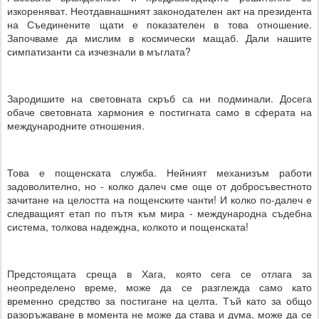
изкореняват. Неотдавнашният законодателен акт на президента
на Съединените щати е показателен в това отношение.
Започваме да мислим в космически мащаб. Дали нашите
симпатизанти са изчезнали в мъглата?
Зародишите на световната скръб са ни подминали. Досега
обаче световната хармония е постигната само в сферата на
международните отношения.
Това е пощенската служба. Нейният механизъм работи
задоволително, но - колко далеч сме още от добросъвестното
зачитане на целостта на пощенските чанти! И колко по-далеч е
следващият етап по пътя към мира - международна съдебна
система, толкова надеждна, колкото и пощенската!
Предстоящата среща в Хага, която сега се отлага за
неопределено време, може да се разглежда само като
временно средство за постигане на целта. Тъй като за общо
разоръжаване в момента не може да става и дума, може да се