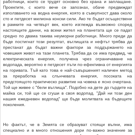
работници, които се трудят основно без храна и заплащане.
Проектите, с които вече се запознах, обаче предвиждат
използването на водна енергия, която в съвкупност дава около
сто и петдесет милиона конски сили. Ако те бъдат осъществени
в рамките на четвърт век, което изглежда възможно според
настоящите данни, на всеки жител на планетата ще се падат
средно по двама такива неуморни работници. Много преди да
бъде постигнат този резултат, въглищата и нефтът трябва да
престанат да бъдат важни фактори за поддържането на
човешкия живот на тази планета. Трябва да се има предвид, че
електрическата енергия, получена чрез ограничаване на
водопада, вероятно е петдесет пъти по-ефективна от енергията
на горивата. Тъй като това е най-съвършеният наличен метод
за преработка на слънчевата енергия, посоката на
предстоящото практическо развитие на човека е ясно очертана.
Той ще живее с "бели въглища". Подобно на дете до гърдите на
майка си, той ще се сгуши в своя водопад. "Дай ни този ден
нашия ежедневен водопад" ще бъде молитвата на бъдещите
поколения.
Но фактът, че в Земята се образуват стоящи вълни, има
специално и в много отношения дори по-важно значение за