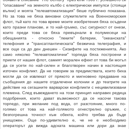
"опасаване" на земното кълбо с електрически импулси (стоящи
вълни) и моята "телеавтоматизация" беше публично показана.
Но за това не бяха виновни служителите на Военноморския
флот, тъй като по това време моите изобретения бяха осъдени
като празни планове, и то най-гръмко, със сигурност от онези,
които преди това се бяха превърнали в полумесеци на
обещанията - относно "леките" батерии, "океанската"
телефония и "трансатлантическата" безжична телеграфия, и
все още са до ден днешен - Сизифите на постиженията. Ако
само няколко "телеавтоматични" торпеда бяха построени и
приети от нашия флот, самият морален ефект от това би могъл
да се усети по най-силен и благотворен начин в настоящия
източен конфликт. Да не говорим за предимствата, които биха
могли да се извлекат от прякото и мигновено предаване на
съобщения до нашите отдалечени колонии и до театрите на
действие на сегашните варварски конфликти с нецивилизовани
племена. След въвеждането на този принцип направих редица
подобрения, които дават възможност да се насочи такова
торпедо, при желание под вода, от разстояние, много по-
голямо от това на най-голямото огнестрелно оръжие, с
безпогрешна точност към обекта, който трябва да бъде
унищожен. Още по-удивително е, че не е необходимо
операторът да вижда адската машина или дори да знае