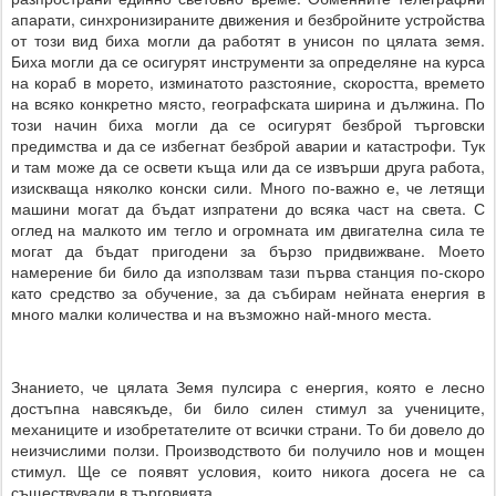
апарати, синхронизираните движения и безбройните устройства
от този вид биха могли да работят в унисон по цялата земя.
Биха могли да се осигурят инструменти за определяне на курса
на кораб в морето, изминатото разстояние, скоростта, времето
на всяко конкретно място, географската ширина и дължина. По
този начин биха могли да се осигурят безброй търговски
предимства и да се избегнат безброй аварии и катастрофи. Тук
и там може да се освети къща или да се извърши друга работа,
изискваща няколко конски сили. Много по-важно е, че летящи
машини могат да бъдат изпратени до всяка част на света. С
оглед на малкото им тегло и огромната им двигателна сила те
могат да бъдат пригодени за бързо придвижване. Моето
намерение би било да използвам тази първа станция по-скоро
като средство за обучение, за да събирам нейната енергия в
много малки количества и на възможно най-много места.
Знанието, че цялата Земя пулсира с енергия, която е лесно
достъпна навсякъде, би било силен стимул за учениците,
механиците и изобретателите от всички страни. То би довело до
неизчислими ползи. Производството би получило нов и мощен
стимул. Ще се появят условия, които никога досега не са
съществували в търговията.