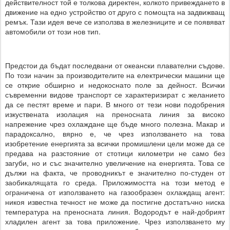
действителност той е толкова директен, колкото привеждането в
движение на едно устройство от друго с помощта на задвижващ
ремък. Тази идея вече се използва в железниците и се появяват
автомобили от този нов тип.
Предстои да бъдат последвани от океански плавателни съдове.
По този начин за производителите на електрически машини ще
се открие обширно и недокоснато поле за дейност. Всички
съвременни видове транспорт се характеризират с желанието
да се пестят време и пари. В много от тези нови подобрения
изкуствената изолация на преносната линия за високо
напрежение чрез охлаждане ще бъде много полезна. Макар и
парадоксално, вярно е, че чрез използването на това
изобретение енергията за всички промишлени цели може да се
предава на разстояние от стотици километри не само без
загуби, но и със значително увеличение на енергията. Това се
дължи на факта, че проводникът е значително по-студен от
заобикалящата го среда. Приложимостта на този метод е
ограничена от използването на газообразен охлаждащ агент:
никоя известна течност не може да постигне достатъчно ниска
температура на преносната линия. Водородът е най-добрият
хладилен агент за това приложение. Чрез използването му