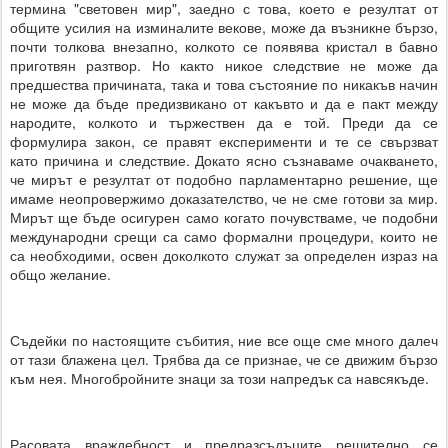
термина "световен мир", заедно с това, което е резултат от
общите усилия на изминалите векове, може да възникне бързо,
почти толкова внезапно, колкото се появява кристал в бавно
приготвян разтвор. Но както никое следствие не може да
предшества причината, така и това състояние по никакъв начин
не може да бъде предизвикано от какъвто и да е пакт между
народите, колкото и тържествен да е той. Преди да се
формулира закон, се правят експерименти и те се свързват
като причина и следствие. Докато ясно съзнаваме очакването,
че мирът е резултат от подобно парламентарно решение, ще
имаме неопровержимо доказателство, че не сме готови за мир.
Мирът ще бъде осигурен само когато почувстваме, че подобни
международни срещи са само формални процедури, които не
са необходими, освен доколкото служат за определен израз на
общо желание.
Съдейки по настоящите събития, ние все още сме много далеч
от тази блажена цел. Трябва да се признае, че се движим бързо
към нея. Многобройните знаци за този напредък са навсякъде.
Расовата враждебност и предразсъдъците решително се