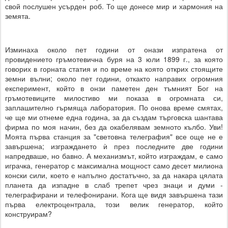
свой послушен усърден роб. То ще донесе мир и хармония на
земята.
Изминаха около пет години от онази изпратена от
провидението гръмотевична буря на 3 юли 1899 г., за която
говорих в горната статия и по време на която открих стоящите
земни вълни; около пет години, откакто направих огромния
експеримент, който в онзи паметен ден тъмният Бог на
гръмотевиците милостиво ми показа в огромната си,
заплашително гърмяща лаборатория. По онова време смятах,
че ще ми отнеме една година, за да създам търговска шантава
фирма по моя начин, без да окабелявам земното кълбо. Уви!
Моята първа станция за "световна телеграфия" все още не е
завършена; изграждането ѝ през последните две години
напредваше, но бавно. А механизмът, който изграждам, е само
играчка, генератор с максимална мощност само десет милиона
конски сили, което е напълно достатъчно, за да накара цялата
планета да изпадне в слаб трепет чрез знаци и думи -
телеграфирани и телефонирани. Кога ще видя завършена тази
първа електроцентрала, този велик генератор, който
конструирам?