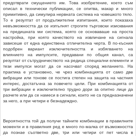
предотврати смущението им. Това изобретение, което съм
описал в технически публикации, се опитва, макар и много
примитивно, да симулира нервната система на човешкото тяло.
То е резултат от продължителни изпитания, които показаха
невъзможността да се изпълнят строгите търговски изисквания
на предишната ми система, която се основаваше на проста
настройка, при която качеството на извличане на сигнала
зависеше от една единствена отличителна черта. В по-късния
подобрен вариант изключителността и избягването на
влиянието на импулсите, предавани по общия канал, са
резултат от сътрудничеството на редица специални елементи и
тези импулси могат да се насочват според желанието. На
практика е установено, че чрез комбинацията от само две
вибрации или тонове се постига степен на защита на частния
интерес, достатъчна за повечето цели. При комбинацията от
три вибрации е изключително трудно дори за опитно лице да
разчете или да се намеси в сигнали, които не са предназначени
за него, а при четири е безнадеждно.
Вероятността той да получи тайните комбинации в правилните
моменти и в правилния ред е много по-малка от възможността
да познае съответно две, три или четири от пет числа в