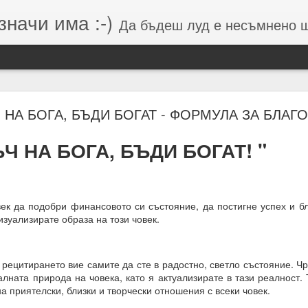
значи има :-)
Да бъдеш луд е несъмнено щастие, кое
Намерения (от Хранителей и Вершителей)
 НА БОГА, БЪДИ БОГАТ - ФОРМУЛА ЗА БЛА
ЪЧ НА БОГА, БЪДИ БОГАТ! "
гията е система от числа, символи и знаци, която се занимава с
о и вибрацията, които стоят зад тях.
вибрации = енергия = енергия = посока = изчисления = възможен 
век да подобри финансовото си състояние, да постигне успех и б
 липса на грижа = провал на мисията.
изуализирате образа на този човек.
м, откъдето дойде
рецитирането вие самите да сте в радостно, светло състояние. Ч
лната природа на човека, като я актуализирате в тази реалност.
а приятелски, близки и творчески отношения с всеки човек.