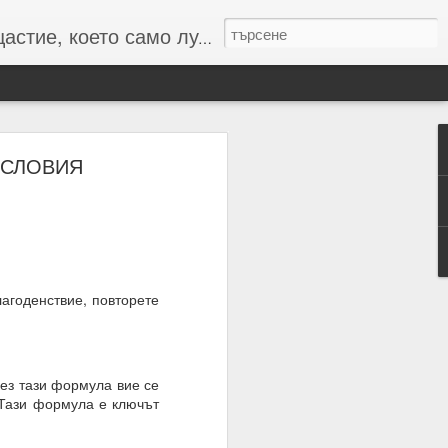
то само лудите познават :-)
ГОСЛОВИЯ
 числата и буквите и с
резултат
лагоденствие, повторете
рез тази формула вие се
 Тази формула е ключът