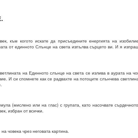
 какъв е той?
.
е си остане такава. Те са „сънища“, докато умът е заспал, ког
“.
век, към когото искате да присъедините енергията на изобилие
ения за постигане на реални цели, като най-важното в това отно
ната от единното Слънце на света изпълва сърцето ви. И я изпра
а работят през призмата на „прозореца на възможностите“, а н
ят.
розореца на възможностите“, който има свой собствен алгоритъм.
ветлината на Единното слънце на света се излива в аурата на чо
ие. И си спомнете как се радвахте на потоците слънчева светлина
ОСТАВА ОТВОРЕНА ЗА ЧОВЕКА, това е начинът, по който работи све
.
мула (мислено или на глас) с групата, като насочвате сърдечнот
ек, избран от всички.
ДЪЛЖИТЕЛНО...ЗАДЪЛЖИТЕЛНО... ...
на човека чрез неговата картина.
равите същото....