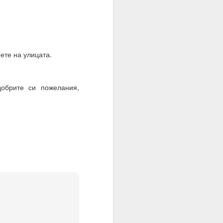
ете на улицата.
добрите си пожелания,
о осъществен факт на