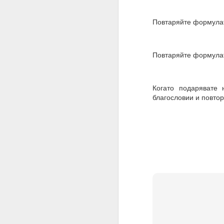
Алхимия на мисълта и
Повтаряйте формулата
Направете намерения..
Бил е там, бил е там
Повтаряйте формулат
АЛМАЙТЕ, ние сме шеп
Слушайте.
Когато подарявате 
ВСЕМОГЪЩ, за разлика 
благословии и повто
Защото човекът не зна
Всемогъщият = и ти, ш
Моето намерение обя
съществуване, в който
Очаквам Твоето съгла
И да, ВСЕМОГЪЩ, аз съ
Запомни това
Посвети мисълта си, 