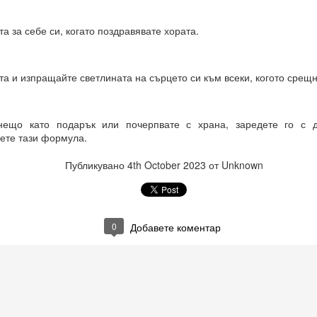
 въздействащите думи = винаги постигане на целта
 за себе си, когато поздравявате хората.
.. и чакайте
 = заменете с НЕЩО, КОЕТО ДА БЪДЕ.
а и изпращайте светлината на сърцето си към всеки, когото срещн
отът на вашето сърце.
нещо като подарък или почерпвате с храна, заредете го с 
от творенията ти, ти знаеш, че ние сме клетки на твоя ум.
рете тази формула.
е, че всичко е мисъл на Всемогъщия.
Публикувано
4th October 2023
от Unknown
епотът на моето сърце.
вявам като дадено във всички измерения, където съм, и кат
 не се съмнявам, защото знам, че е така.
0
Добавете коментар
сие и благословия за моите намерения.
м сигурен в това и настоявам за него.
Всемогъщи, специално на мен и моето намерение.