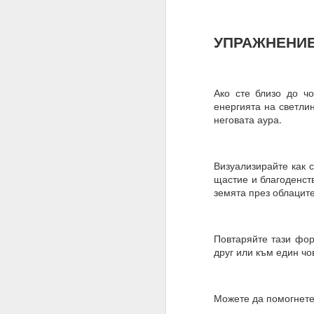
Имате ли сън и ако да,
УПРАЖНЕНИЕ
Не.
Мечтата е илюзия и щ
„очакване и блуждаене
Ако сте близо до чо
Ние само правим намер
енергията на светли
неговата аура.
Знаем, че намереният
която се основава сън
Трябва да очакваме „п
Визуализирайте как с
щастие и благоденств
Една „врата“ винаги 
земята през облаците
20.07.2023
Вярвате ли в чудеса?
Повтаряйте тази фор
друг или към един чов
Ако не, то тогава ЗА
Ние вярваме
Можете да помогнете 
И ви съветваме да нап