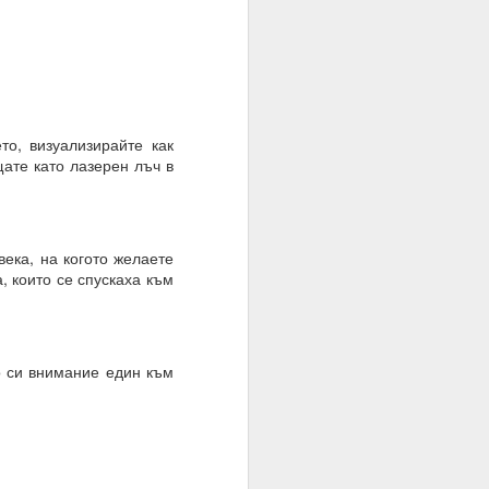
ато умът е в режим на
то, визуализирайте как
шение е търпението.
щате като лазерен лъч в
е на случайността, на
века, на когото желаете
, които се спускаха към
тът.
о си внимание един към