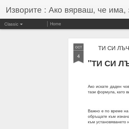
Изворите : Ако вярваш, че има, 
Classic
Home
SEP
ТИ СИ ЛЪЧ
OCT
7
4
07.11.2022
"ТИ СИ Л
Гематрията и нумероло
енергията, намерениет
Намерения = избори = 
Ако искате даден чо
Намерение + енергия -
тази формула, като в
Енергията се върна та
Важно е по време на 
обръщате към изнача
към установяването н