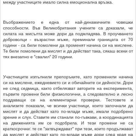
между участниците имало силна емоционална връзка.
Въображението е една от най-динамичните човешки
способности. Във Великобритания учените са доказали, че
силата на мисълта може дори да подмладява. В проучването
доброволци - възрастни мъже, преминали границата от 70
години - са били помолени да променят начина си на мислене.
Те били помолени да мислят и да действат така, сякаш всеки от
тях внезапно е "свалил" 20 години.
Участниците изпълнили препоръките, като променили начина
си на мислене, ежедневието си и обичайните си дейности. Дори
не след седмица, както отбелязват авторите на експеримента,
първите промени били физиологични, а следователно и лесно
поддаващи се на елементарни проверки. Тестовете и
анализите показали, че всички участници, които започнали да
мислят и да действат като по-млади мъже, имали подобрено
зрение и слух. Ставите им станали по-гъвкави, а координацията
на движенията им се подобрила. И тези промени не са
краткосрочни: те се "затвърждават" при тези, които продължават
да мислят и действат като по-млади мъже дори след края на