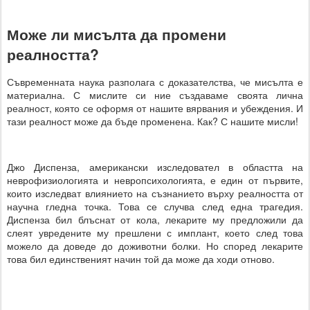
Може ли мисълта да промени
реалността?
Съвременната наука разполага с доказателства, че мисълта е
материална. С мислите си ние създаваме своята лична
реалност, която се оформя от нашите вярвания и убеждения. И
тази реалност може да бъде променена. Как? С нашите мисли!
Джо Диспенза, американски изследовател в областта на
неврофизиологията и невропсихологията, е един от първите,
които изследват влиянието на съзнанието върху реалността от
научна гледна точка. Това се случва след една трагедия.
Диспенза бил блъснат от кола, лекарите му предложили да
слеят увредените му прешлени с имплант, което след това
можело да доведе до доживотни болки. Но според лекарите
това бил единственият начин той да може да ходи отново.