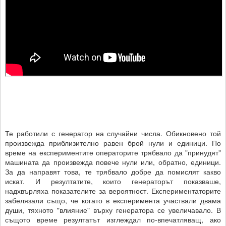
Те работили с генератор на случайни числа. Обикновено той
произвежда приблизително равен брой нули и единици. По
време на експериментите операторите трябвало да "принудят"
машината да произвежда повече нули или, обратно, единици.
За да направят това, те трябвало добре да помислят какво
искат. И резултатите, които генераторът показваше,
надхвърляха показателите за вероятност. Експериментаторите
забелязали също, че когато в експеримента участвали двама
души, тяхното "влияние" върху генератора се увеличавало. В
същото време резултатът изглеждал по-впечатляващ, ако