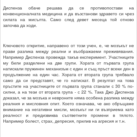
Диспенза обаче решава да се противопостави на
конвенционалната медицина и да възстанови здравето си чрез
силата на мисълта. Само след девет месеца той отново
започва да ходи.
Ключовото откритие, направено от този учен, е, че мозъкът не
прави разлика между реални и въображаеми преживявания.
Например Диспенза провежда такъв експеримент. Участниците
му били разделени на две групи. Хората от първата група
натискали пружинен механизъм с един и същ пръст всеки ден в
продължение на един час. Хората от втората група трябвало
само да си представят, че го натискат. В резултат на това
пръстите на участниците от първата група станали с 30 % по-
силни, а на тези от втората група - с 22 %. Така Джо Диспенза
доказал, че за мозъка и невроните няма особена разлика между
реалния и мисловния опит. Което означава, че ако обръщаме
внимание на негативни мисли, мозъкът ни ги възприема като
реалност и предизвиква съответните промени в тялото.
Например болест, страх, депресия, прилив на агресия и т.н.