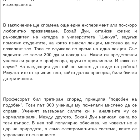
изследването.
В заключение ще спомена още един експеримент или по-скоро
любопитно преживяване. Бохай Дуи, китайски физик и
ръководител на катедра в университета "Цинхуа", веднъж
помолил студентите, на които изнасял лекции, мислено да му
пожелаят зло. Това се случвало по време на една лекция. Със
задачата се заели 300 души наведнъж. Някои си представяли
ужасни ситуации с професора, други го проклинали. И какво се
случи? На следващия ден той не можел да отиде на работа!
Резултатите от кръвния тест, който дал за проверка, били близки
до критичните.
Професорът бил третиран според принципа "подобен на
подобен". Този път 300 ученици му пожелали мислено да се
справи. Ученият възвърнал силите си и анализите му се
нормализирали. Между другото, Бохай Дуи написал книга по
този въпрос. В нея той популярно обяснява, че човекът не е
цар на природата, а само електромагнитна система, която се
управлява от съзнанието.