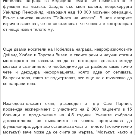
Нобелова награда за медицина, смята, че психиката не е
функция на мозъка. Заедно със своя колега, неврохирурга
Уайлдър Пенфийлд, извършил над 10 000 мозъчни операции,
Екълс написва книгата "Тайната на човека". В нея авторите
изрично заявяват, че не се съмняват, че човекът е контролиран
от нещо извън тялото му.
Още двама носители на Нобелова награда, неврофизиолозите
Дейвид Хюбел и Торстен Визел, в своите речи и научни статии
многократно са казвали: за да се потвърди връзката между
мозъка и съзнанието, е необходимо да се разбере какво точно
чете и декодира информацията, която идва от сетивата.
Въпреки това, както те подчертават, все още не е възможно да
се направи това.
Изследователският екип, ръководен от д-р Сам Парния,
провежда експеримент с участието на 2 060 пациенти в 15
болници в продължение на 4,5 години. Учените събрали
доказателства, че съзнанието на човека продължава да
функционира, дори ако останалата част от тялото (включително
мозъкът) вече може да се счита за мъртва. "Мозъкът, както и