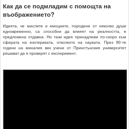
Как да се подмладим с помощта на
въображението?
Идеята, че мислите и емоциите, породени от няколко души
едновременно, са способни да влияят на реалността, е
предложена отдавна. Но тази идея принадлежи по-скоро към
сферата на езотериката, отколкото на науката. През 90-те
години на миналия век учени от Принстънския университет
решават да я проверят с експеримент.