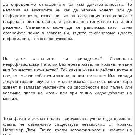
да определяме отношението си към действителността. То
напомня на мускулите ни как да караме колело или да
шофираме кола, казва ни, че за следващия понеделник е
насрочена бизнес среща, и участва във вземането на много
решения. Съзнанието може да се разглежда като голям
органайзер точно в главата ни, където съхраняваме цялата
информация, от която се нуждаем.
Но дали съзнанието ни принадлежи? Известната
неврофизиоложка Наталия Бехтерева казва, че мозъкът е един
вид "същество в същество". Той сякаш живее и действа вътре в
нас, но по свои собствени закони, непознати за нас. Има хиляди
документирани случаи от медицинската практика, когато хора
живеят и запазват умствените си способности при пълна или
частична липса на мозък или при пълна хидроцефалия на
мозъка.
Тези факти и доказателства принуждават учените да признаят
факта, че съзнанието съществува независимо от мозъка.
Например Джон Екълс, голям неврофизиолог и носител на