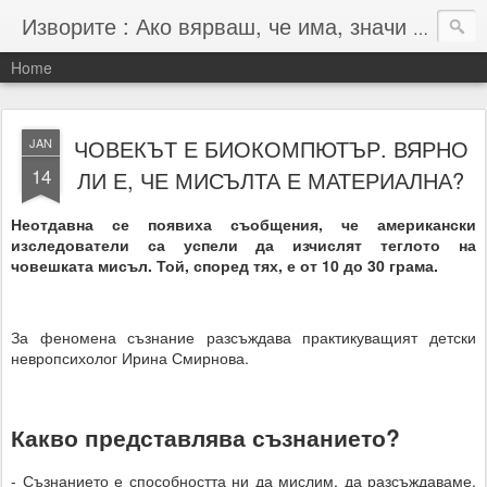
Изворите : Ако вярваш, че има, значи има :-)
Home
ЧОВЕКЪТ Е БИОКОМПЮТЪР. ВЯРНО
JAN
14
ЛИ Е, ЧЕ МИСЪЛТА Е МАТЕРИАЛНА?
Неотдавна се появиха съобщения, че американски
изследователи са успели да изчислят теглото на
човешката мисъл. Той, според тях, е от 10 до 30 грама.
За феномена съзнание разсъждава практикуващият детски
невропсихолог Ирина Смирнова.
Какво представлява съзнанието?
- Съзнанието е способността ни да мислим, да разсъждаваме,