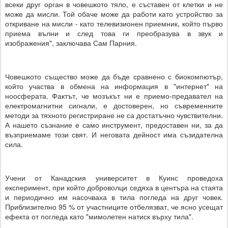
всеки друг орган в човешкото тяло, е съставен от клетки и не
може да мисли. Той обаче може да работи като устройство за
откриване на мисли - като телевизионен приемник, който първо
приема вълни и след това ги преобразува в звук и
изображения", заключава Сам Парния.
Човешкото същество може да бъде сравнено с биокомпютър,
който участва в обмена на информация в "интернет" на
ноосферата. Фактът, че мозъкът ни е приемо-предавател на
електромагнитни сигнали, е достоверен, но съвременните
методи за тяхното регистриране не са достатъчно чувствителни.
А нашето съзнание е само инструмент, предоставен ни, за да
възприемаме този свят. И неговата дейност има съзидателна
сила.
Учени от Канадския университет в Куинс проведоха
експеримент, при който доброволци седяха в центъра на стаята
и периодично им насочваха в тила погледа на друг човек.
Приблизително 95 % от участниците отбелязват, че ясно усещат
ефекта от погледа като "мимолетен натиск върху тила".