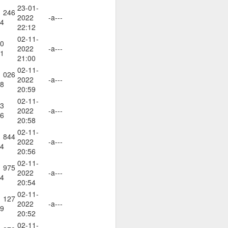
23-01-
 246
2022
-a---
4
22:12
02-11-
0
2022
-a---
ато умът е в режим на
1
21:00
02-11-
 026
шение е търпението.
2022
-a---
8
20:59
е на случайността, на
02-11-
3
2022
-a---
6
20:58
02-11-
тът.
 844
2022
-a---
4
20:56
02-11-
 975
2022
-a---
4
20:54
02-11-
 127
2022
-a---
9
20:52
02-11-