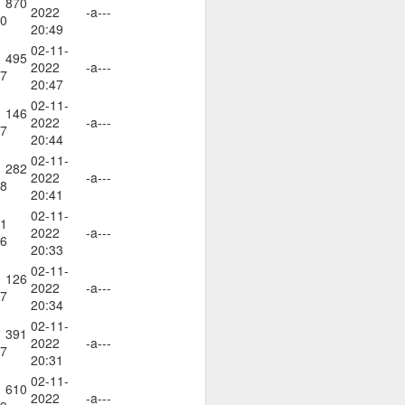
 870
2022
-a---
0
20:49
02-11-
 495
2022
-a---
7
20:47
02-11-
 146
2022
-a---
7
20:44
02-11-
 282
2022
-a---
8
20:41
02-11-
1
2022
-a---
6
20:33
о осъществен факт на
02-11-
 126
2022
-a---
7
20:34
02-11-
 391
2022
-a---
7
20:31
02-11-
 610
2022
-a---