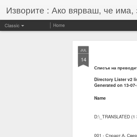
Изворите : Ако вярваш, че има, 
Classic
Home
SEP
JUL
7
14
07.11.2022
Списък на преводит
Гематрията и нумероло
енергията, намерениет
Directory Lister v2 l
Generated on 13-07
Намерения = избори = 
Намерение + енергия -
Name
Енергията се върна та
D:\_TRANSLATED (1 
001 - Стюарт А. Свер