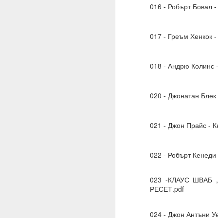
016 - Робърт Бовал
Алхимия на мисълта и
Направете намерения..
017 - Греъм Хенкок 
Бил е там, бил е там
АЛМАЙТЕ, ние сме шеп
018 - Андрю Колинс -
Слушайте.
ВСЕМОГЪЩ, за разлика 
020 - Джонатан Блек
Защото човекът не зна
Всемогъщият = и ти, ш
021 - Джон Прайс - К
Моето намерение обя
съществуване, в който
022 - Робърт Кенеди
Очаквам Твоето съгла
И да, ВСЕМОГЪЩ, аз съ
023 -КЛАУС ШВАБ 
РЕСЕТ.pdf
Запомни това
Посвети мисълта си, 
024 - Джон Антъни Уе