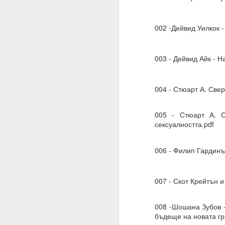
002 -Дейвид Уилкок -
003 - Дейвид Айк - Н
004 - Стюарт А. Свер
005 - Стюарт А. С
сексуалността.pdf
006 - Филип Гардин
27.01.2023
007 - Скот Крейтън
Разрушителните наме
действие.
008 -Шошана Зубов 
02.06.2023
бъдеще на новата гр
ВЪПРОС ОТ АБОНАТ