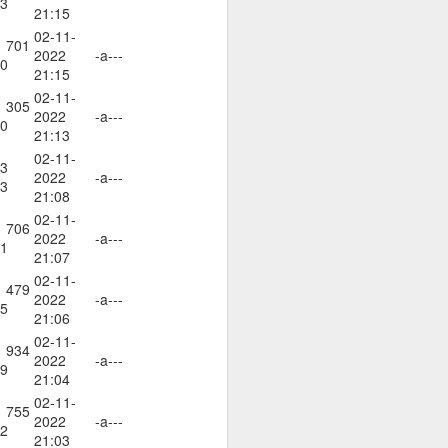
3
21:15
02-11-
 701
2022
-a---
0
21:15
02-11-
 305
2022
-a---
0
21:13
02-11-
3
2022
-a---
3
21:08
02-11-
 706
2022
-a---
1
21:07
02-11-
 479
2022
-a---
5
21:06
02-11-
 934
2022
-a---
= много лош избор на
9
21:04
02-11-
 755
2022
-a---
2
21:03