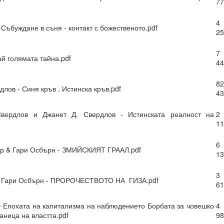
77
4
 Събуждане в съня - контакт с божественото.pdf
25
7
ай голямата тайна.pdf
44
82
длов - Синя кръв . Истинска кръв.pdf
43
вердлов и Джанет Д. Свердлов - Истинската реалност на
2
11
6
ър & Гари Осбърн - ЗМИЙСКИЯТ ГРААЛ.pdf
13
3
 и Гари Осбърн - ПРОРОЧЕСТВОТО НА ГИЗА.pdf
рения винаги ще имат много негативни и необратими последици 
61
- Епохата на капитализма на наблюдението Борбата за човешко
4
аница на властта.pdf
98
И