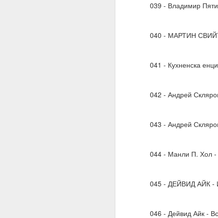
Трябва да поставите
039 - Владимир Пяти
излишък.
Такава умереност ви д
040 - МАРТИН СВИ
Намеренията са здрав
Променете „Искам“ с „
041 - Кухненска енц
ЖЕЛАНИЕТО е конкрет
МОГА ВСИЧКО = ВСИЧ
042 - Андрей Скляро
09.11.2023
043 - Андрей Скляров
ПОПИТАХ = ОТГОВО
Какъв е „изборът“, за 
044 - Манли П. Хол -
Какво е вашето собств
Изборът е влиянието 
045 - ДЕЙВИД АЙК - 
Изборът не е единиче
Мозъкът ви постоянн
046 - Дейвид Айк - В
активност, които предс