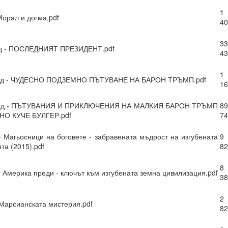
1
 какъв е той?
Морал и догма.pdf
40
33
уд - ПОСЛЕДНИЯТ ПРЕЗИДЕНТ.pdf
е си остане такава. Те са „сънища“, докато умът е заспал, ког
43
“.
1
ения за постигане на реални цели, като най-важното в това отно
кууд - ЧУДЕСНО ПОДЗЕМНО ПЪТУВАНЕ НА БАРОН ТРЪМП.pdf
16
а работят през призмата на „прозореца на възможностите“, а н
ят.
кууд - ПЪТУВАНИЯ И ПРИКЛЮЧЕНИЯ НА МАЛКИЯ БАРОН ТРЪМП
89
О КУЧЕ БУЛГЕР.pdf
74
розореца на възможностите“, който има свой собствен алгоритъм.
ОСТАВА ОТВОРЕНА ЗА ЧОВЕКА, това е начинът, по който работи све
- Магьосници на боговете - забравената мъдрост на изгубената
9
та (2015).pdf
82
8
- Америка преди - ключът към изгубената земна цивилизация.pdf
38
ДЪЛЖИТЕЛНО...ЗАДЪЛЖИТЕЛНО... ...
2
 Марсианската мистерия.pdf
82
равите същото....