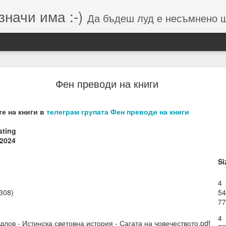
значи има :-)
Да бъдеш луд е несъмнено щастие, кое
Намерения (от Хранителей и Вершителей)
Фен преводи на книги
е на книги в
телеграм групата Фен преводи на книги
гията е система от числа, символи и знаци, която се занимава с
о и вибрацията, които стоят зад тях.
isting
-2024
вибрации = енергия = енергия = посока = изчисления = възможен 
 липса на грижа = провал на мисията.
Si
м, откъдето дойде
4
308)
54
77
4
длов - Истинска световна история - Сагата на човечеството.pdf