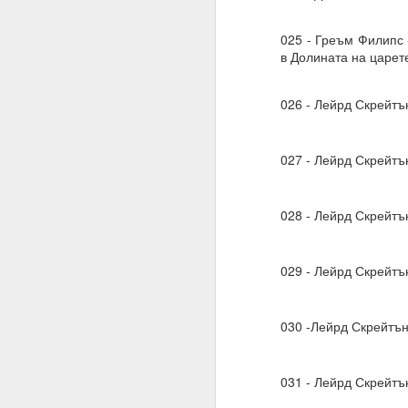
Благодаря ти.
025 - Греъм Филипс 
27.07.2023
в Долината на царете
Истински намерения,
026 - Лейрд Скрейт
07.08.2023
Намерение, постоянств
027 - Лейрд Скрейтъ
Човек може да направ
03.09.2023
028 - Лейрд Скрейтъ
ВЪПРОС ОТ АБОНАТ
Сбъдват ли се желани
029 - Лейрд Скрейтъ
Какво да направим за 
Желания = Не.
030 -Лейрд Скрейтъ
Намерения = Да
Пазете се не от плано
031 - Лейрд Скрейт
19.10.2023