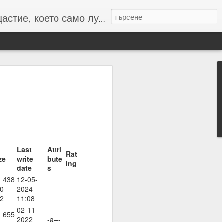
то само лудите познават :-)
 числата и буквите и с
резултат
Last
Attri
Rat
ze
write
bute
ing
date
s
 438
12-05-
0
2024
-----
2
11:08
02-11-
 655
2022
-a---