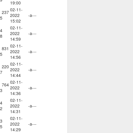
19:00
02-11-
 237
2022
-a---
5
те суеверия, вярвания,
15:02
02-11-
4
2022
-a---
8
14:59
вен предварително.
02-11-
 831
2022
-a---
5
14:56
02-11-
 220
2022
-a---
7
14:44
02-11-
 764
2022
-a---
3
14:36
02-11-
4
2022
-a---
2
14:31
02-11-
3
2022
-a---
5
14:29
руг.