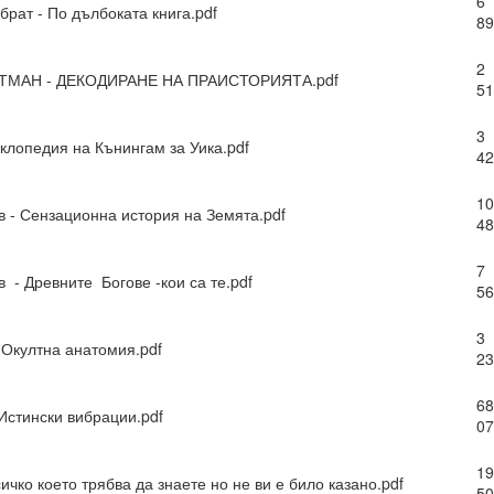
6
 здравословни граници около желанията си чрез съзнателно уд
брат - По дълбоката книга.pdf
89
ава свобода над самите вас.
2
ЙТМАН - ДЕКОДИРАНЕ НА ПРАИСТОРИЯТА.pdf
51
ословен подход към възможностите.
3
Мога да направя всичко“.
иклопедия на Кънингам за Уика.pdf
42
ният обект на желанието
10
КО, КОЕТО ИСКАТЕ чрез намерения.
в - Сензационна история на Земята.pdf
48
7
 - Древните Богове -кои са те.pdf
РИХ
56
който толкова често говорите?
3
 Окултна анатомия.pdf
ено разбиране за „избор“?
23
на мозъчните състояния върху вземането на решения.
68
Истински вибрации.pdf
07
н момент, а отражение на предварително съществуващо състояние
о излъчва целта си, дори преди да са налични варианти, чре
19
сичко което трябва да знаете но не ви е било казано.pdf
казват избора.
50