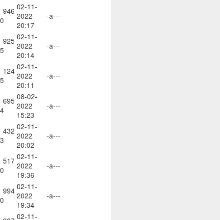
02-11-
 946
2022
-a---
0
20:17
02-11-
 925
2022
-a---
5
20:14
02-11-
 124
2022
-a---
5
20:11
08-02-
браз и подобие, както
 695
2022
-a---
4
15:23
нито сме обречени от
02-11-
 432
2022
-a---
3
20:02
 мисленето и мисълта,
02-11-
 преминете от мислене
 517
2022
-a---
съзнателно сте създали
0
19:36
02-11-
 994
2022
-a---
0
19:34
02-11-