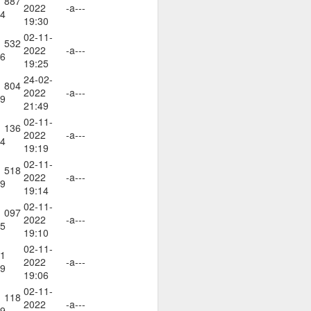
 887
оволствие, а не чрез
2022
-a---
4
19:30
02-11-
 532
2022
-a---
6
19:25
24-02-
 804
2022
-a---
9
21:49
02-11-
 136
2022
-a---
4
19:19
02-11-
 518
2022
-a---
9
19:14
02-11-
 097
2022
-a---
5
19:10
02-11-
1
2022
-a---
9
 на мозъка.
19:06
02-11-
з модели на невронна
 118
2022
-a---
9