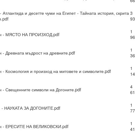
66
- Атлантида и десетте чуми на Египет - Тайната история, скрита
3
.pdf
93
 винаги МАТЕРИАЛИЗИРАНИ.
1
ън - МЯСТО НА ПРОИЗХОД.pdf
96
о и упоритост = пътят към успеха
1
н - Древната мъдрост на древните.pdf
и всичко
36
1
н - Космология и произход на митовете и символите.pdf
14
И
ята?
4
н - Свещенните символи на Догоните.pdf
61
това?
1
н - НАУКАТА ЗА ДОГОНИТЕ.pdf
77
1
вете или желанията си, а от НАМЕРЕНИЯТА си = те се сбъдват
ън - ЕРЕСИТЕ НА ВЕЛИКОВСКИ.pdf
41