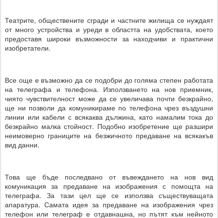
Театрите, обществените сгради и частните жилища се нуждаят
от много устройства и уреди в областта на удобствата, което
предоставя широки възможности за находчиви и практични
изобретатели.
Все още е възможно да се подобри до голяма степен работата
на телеграфа и телефона. Използването на нов приемник,
чиято чувствителност може да се увеличава почти безкрайно,
ще ни позволи да комуникираме по телефона чрез въздушни
линии или кабели с всякаква дължина, като намалим тока до
безкрайно малка стойност. Подобно изобретение ще разшири
неимоверно границите на безжичното предаване на всякакъв
вид данни.
Това ще бъде последвано от въвеждането на нов вид
комуникация за предаване на изображения с помощта на
телеграфа. За тази цел ще се използва съществуващата
апаратура. Самата идея за предаване на изображения чрез
телефон или телеграф е отдавнашна, но пътят към нейното