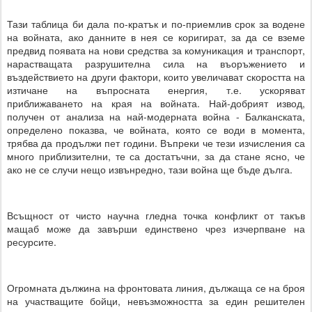
Тази таблица би дала по-кратък и по-приемлив срок за водене
на войната, ако данните в нея се коригират, за да се вземе
предвид появата на нови средства за комуникация и транспорт,
нарастващата разрушителна сила на въоръжението и
въздействието на други фактори, които увеличават скоростта на
изтичане на въпросната енергия, т.е. ускоряват
приближаването на края на войната. Най-добрият извод,
получен от анализа на най-модерната война - Балканската,
определено показва, че войната, която се води в момента,
трябва да продължи пет години. Въпреки че тези изчисления са
много приблизителни, те са достатъчни, за да стане ясно, че
ако не се случи нещо извънредно, тази война ще бъде дълга.
Всъщност от чисто научна гледна точка конфликт от такъв
мащаб може да завърши единствено чрез изчерпване на
ресурсите.
Огромната дължина на фронтовата линия, дължаща се на броя
на участващите бойци, невъзможността за един решителен