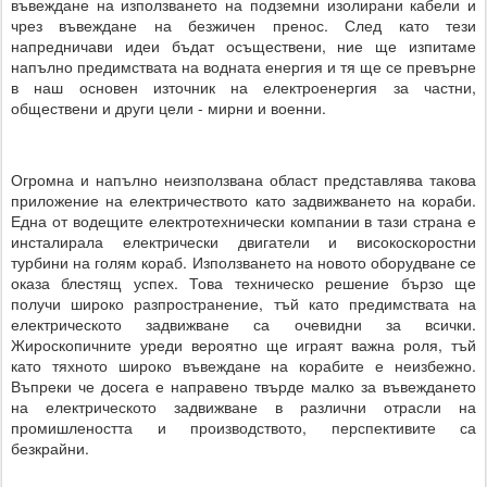
въвеждане на използването на подземни изолирани кабели и
чрез въвеждане на безжичен пренос. След като тези
напредничави идеи бъдат осъществени, ние ще изпитаме
напълно предимствата на водната енергия и тя ще се превърне
в наш основен източник на електроенергия за частни,
обществени и други цели - мирни и военни.
Огромна и напълно неизползвана област представлява такова
приложение на електричеството като задвижването на кораби.
Една от водещите електротехнически компании в тази страна е
инсталирала електрически двигатели и високоскоростни
турбини на голям кораб. Използването на новото оборудване се
оказа блестящ успех. Това техническо решение бързо ще
получи широко разпространение, тъй като предимствата на
електрическото задвижване са очевидни за всички.
Жироскопичните уреди вероятно ще играят важна роля, тъй
като тяхното широко въвеждане на корабите е неизбежно.
Въпреки че досега е направено твърде малко за въвеждането
на електрическото задвижване в различни отрасли на
промишлеността и производството, перспективите са
безкрайни.