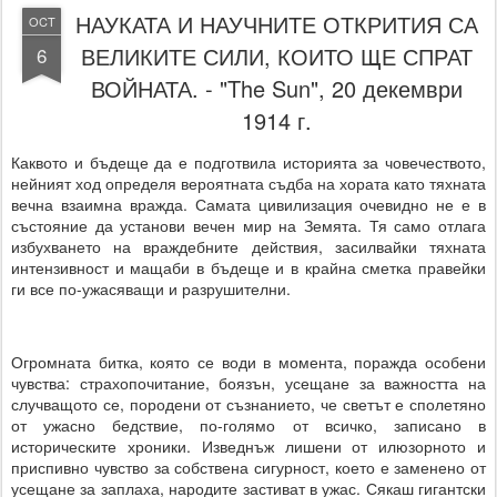
НАУКАТА И НАУЧНИТЕ ОТКРИТИЯ СА
OCT
ВЕЛИКИТЕ СИЛИ, КОИТО ЩЕ СПРАТ
6
ВОЙНАТА. - "The Sun", 20 декември
1914 г.
Каквото и бъдеще да е подготвила историята за човечеството,
нейният ход определя вероятната съдба на хората като тяхната
вечна взаимна вражда. Самата цивилизация очевидно не е в
състояние да установи вечен мир на Земята. Тя само отлага
избухването на враждебните действия, засилвайки тяхната
интензивност и мащаби в бъдеще и в крайна сметка правейки
ги все по-ужасяващи и разрушителни.
Огромната битка, която се води в момента, поражда особени
чувства: страхопочитание, боязън, усещане за важността на
случващото се, породени от съзнанието, че светът е сполетяно
от ужасно бедствие, по-голямо от всичко, записано в
историческите хроники. Изведнъж лишени от илюзорното и
приспивно чувство за собствена сигурност, което е заменено от
усещане за заплаха, народите застиват в ужас. Сякаш гигантски