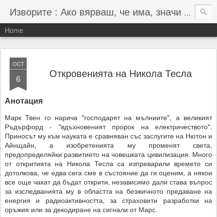
Изворите : Ако вярваш, че има, значи има :-)
Home
OCT
Откровенията на Никола Тесла
6
Анотация
Марк Твен го нарича "господарят на мълниите", а великият
Ръдърфорд - "вдъхновеният пророк на електричеството".
Приносът му към науката е сравняван със заслугите на Нютон и
Айнщайн, а изобретенията му променят света,
предопределяйки развитието на човешката цивилизация. Много
от откритията на Никола Тесла са изпреварили времето си
дотолкова, че едва сега сме в състояние да ги оценим, а някои
все още чакат да бъдат открити, независимо дали става въпрос
за изследванията му в областта на безжичното предаване на
енергия и радиоактивността, за страховити разработки на
оръжия или за декодиране на сигнали от Марс.