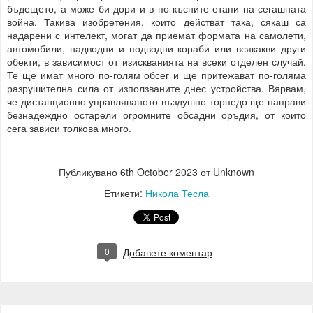
бъдещето, а може би дори и в по-късните етапи на сегашната
война. Такива изобретения, които действат така, сякаш са
надарени с интелект, могат да приемат формата на самолети,
автомобили, надводни и подводни кораби или всякакви други
обекти, в зависимост от изискванията на всеки отделен случай.
Те ще имат много по-голям обсег и ще притежават по-голяма
разрушителна сила от използваните днес устройства. Вярвам,
че дистанционно управляваното въздушно торпедо ще направи
безнадеждно остарели огромните обсадни оръдия, от които
сега зависи толкова много.
Публикувано
6th October 2023
от Unknown
Етикети:
Никола Тесла
0
Добавете коментар