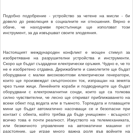
Подобно подобрение - устройство за четене на мисли - би
довело до революция в социалните ни отношения. Вярно е
обаче, че находчиви престъпници ще използват този
инструмент, за да извършват своите злодеяния.
Настоящият международен конфликт е мощен стимул за
изобретяване на разрушителни устройства и инструменти.
Скоро ще бъдат създадени електрически оръжия. Чудно е, че то
не е изобретено отдавна. Дирижаблите и самолетите ще бъдат
оборудвани с малки високоволтови електрически генератори,
които ще произвеждат смъртоносен ток, изпращан на земята
чрез тънки жици. Линейните кораби и подводниците ще бъдат
оборудвани с електромагнитни сонди, които ще са толкова
силно чувствителни, че лесно ще откриват приближаването на
всеки обект под водата или в тъмното. Торпедата и плаващите
мини ще бъдат автоматично насочващи се и безопасни при
контакт с обекта, който трябва да бъде унищожен - всъщност
всичко това е почти реалност. Изкуството на телемеханиката,
или безжичното управление на автоматични машини от
разстояние, ще играе много важна роля във войните на