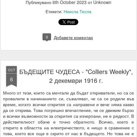
Публикувано
6th October 2023
от Unknown
Етикети:
Никола Тесла
0
Добавете коментар
БЪДЕЩИТЕ ЧУДЕСА - "Colliers Weekly",
OCT
6
2 декември 1916 г.
Много от тези, които са мечтали да бъдат откриватели, но са се
провалили в начинанието си, съжаляват, че са се родили във
време, когато всички открития са направени и вече няма какво
да се открива. Това погрешно впечатление, че се движим бързо
и всички възможности за открития са изчерпани, не е рядкост. В
действителност обаче е точно обратното. Всичко, което е
открито в областта на електричеството, е нищо в сравнение с
това, което все още е скрито от нас в бъдещето. Но това не е