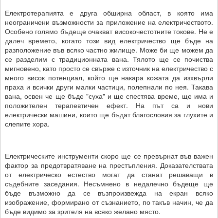
Електротерапията е друга обширна област, в която има
неограничени възможности за приложение на електричеството.
Особено голямо бъдеще очакват високочестотните токове. Не е
далеч времето, когато този вид електричество ще бъде на
разположение във всяко частно жилище. Може би ще можем да
се разделим с традиционната вана. Тялото ще се почиства
мигновено, като просто се свърже с източник на електричество с
много висок потенциал, който ще накара кожата да изхвърли
праха и всички други малки частици, полепнали по нея. Такава
вана, освен че ще бъде "суха" и ще спестява време, ще има и
положителен терапевтичен ефект. На път са и нови
електрически машини, които ще бъдат благословия за глухите и
слепите хора.
Електрическите инструменти скоро ще се превърнат във важен
фактор за предотвратяване на престъпления. Доказателствата
от електрическо естество могат да станат решаващи в
съдебните заседания. Несъмнено в недалечно бъдеще ще
бъде възможно да се възпроизвежда на екран всяко
изображение, формирано от съзнанието, по такъв начин, че да
бъде видимо за зрителя на всяко желано място.