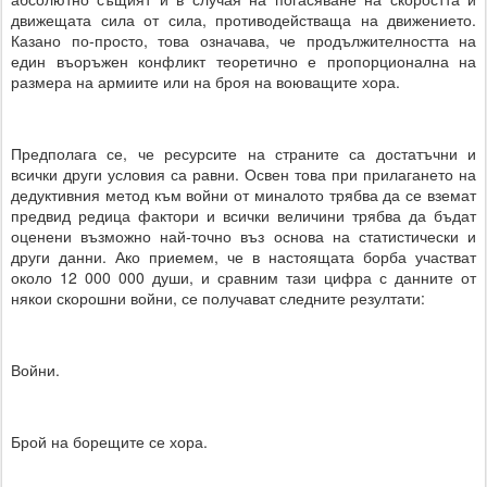
движещата сила от сила, противодействаща на движението.
Казано по-просто, това означава, че продължителността на
един въоръжен конфликт теоретично е пропорционална на
размера на армиите или на броя на воюващите хора.
Предполага се, че ресурсите на страните са достатъчни и
всички други условия са равни. Освен това при прилагането на
дедуктивния метод към войни от миналото трябва да се вземат
предвид редица фактори и всички величини трябва да бъдат
оценени възможно най-точно въз основа на статистически и
други данни. Ако приемем, че в настоящата борба участват
около 12 000 000 души, и сравним тази цифра с данните от
някои скорошни войни, се получават следните резултати:
Войни.
Брой на борещите се хора.