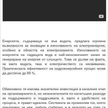
Енергията, съдържаща се във водата, предлага огромни
възможности за иновации в използването на електроенергия,
особено в областта на електрохимията. Използването на
енергията на падащата вода е най-икономичният начин за
генериране на енергия от слънцето. Това се дължи на факта,
че както водата, така и електричеството са несвиваеми.
Практическата ефективност на хидроенергийния процес може
да достигне до 85 %.
Обикновено тя изисква значителни инвестиции в началния етап
на организирането ѝ, но незначителните по-нататъшни разходи
за поддържането и поддръжката ѝ, както и удобството на
процеса, я правят идеална. Системата за променлив ток, която
предложих за нея, работи стабилно и в резултат на това са