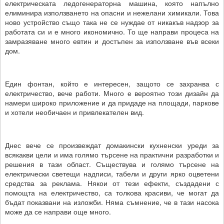
електрическата ледогенераторна машина, която напълно
елиминира използването на опасни и нежелани химикали. Това
ново устройство също така не се нуждае от никакъв надзор за
работата си и е много икономично. То ще направи процеса на
замразяване много евтин и достъпен за използване във всеки
дом.
Един фонтан, който е интересен, защото се захранва с
електричество, вече работи. Много е вероятно този дизайн да
намери широко приложение и да придаде на площади, паркове
и хотели необичаен и привлекателен вид.
Днес вече се произвеждат домакински кухненски уреди за
всякакви цели и има голямо търсене на практични разработки и
решения в тази област. Съществува и голямо търсене на
електрически светещи надписи, табели и други ярко оцветени
средства за реклама. Някои от тези ефекти, създадени с
помощта на електричество, са толкова красиви, че могат да
бъдат показвани на изложби. Няма съмнение, че в тази насока
може да се направи още много.