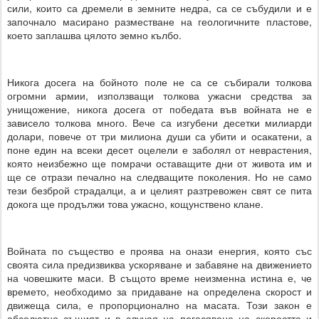
сили, които са дремели в земните недра, са се събудили и е
започнало масирано разместване на геологичните пластове,
което заплашва цялото земно кълбо.
Никога досега на бойното поле не са се събирали толкова
огромни армии, използващи толкова ужасни средства за
унищожение, никога досега от победата във войната не е
зависело толкова много. Вече са изгубени десетки милиарди
долари, повече от три милиона души са убити и осакатени, а
поне един на всеки десет оцелели е заболял от неврастения,
която неизбежно ще помрачи оставащите дни от живота им и
ще се отрази печално на следващите поколения. Но не само
тези безброй страдалци, а и целият разтревожен свят се пита
докога ще продължи това ужасно, кощунствено клане.
Войната по същество е проява на онази енергия, която със
своята сила предизвиква ускоряване и забавяне на движението
на човешките маси. В същото време неизменна истина е, че
времето, необходимо за придаване на определена скорост и
движеща сила, е пропорционално на масата. Този закон е
абсолютно същият и в случая на погасяване на скоростта и