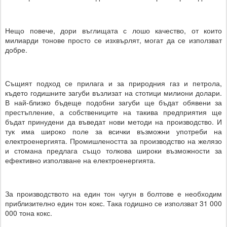
Нещо повече, дори въглищата с лошо качество, от които
милиарди тонове просто се изхвърлят, могат да се използват
добре.
Същият подход се прилага и за природния газ и петрола,
където годишните загуби възлизат на стотици милиони долари.
В най-близко бъдеще подобни загуби ще бъдат обявени за
престъпление, а собствениците на такива предприятия ще
бъдат принудени да въведат нови методи на производство. И
тук има широко поле за всички възможни употреби на
електроенергията. Промишлеността за производство на желязо
и стомана предлага също толкова широки възможности за
ефективно използване на електроенергията.
За производството на един тон чугун в болтове е необходим
приблизително един тон кокс. Така годишно се използват 31 000
000 тона кокс.