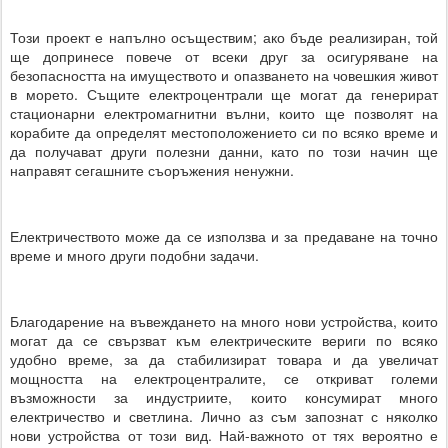
Този проект е напълно осъществим; ако бъде реализиран, той
ще допринесе повече от всеки друг за осигуряване на
безопасността на имуществото и опазването на човешкия живот
в морето. Същите електроцентрали ще могат да генерират
стационарни електромагнитни вълни, които ще позволят на
корабите да определят местоположението си по всяко време и
да получават други полезни данни, като по този начин ще
направят сегашните съоръжения ненужни.
Електричеството може да се използва и за предаване на точно
време и много други подобни задачи.
Благодарение на въвеждането на много нови устройства, които
могат да се свързват към електрическите вериги по всяко
удобно време, за да стабилизират товара и да увеличат
мощността на електроцентралите, се откриват големи
възможности за индустриите, които консумират много
електричество и светлина. Лично аз съм запознат с няколко
нови устройства от този вид. Най-важното от тях вероятно е