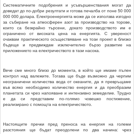
Систематичните подобрения и усъвършенствания могат да
доведат до по-добри резултати и готова печалба от поне 50 000
000 000 долара. Електроенергията може да се използва изгодно
за събиране на атмосферен азот за производство на торове,
които са безкрайно търсени, докато производството им е
ограничено от високата цена на енергията. С увереност
очаквам практическото осъществяване на този проект в близко
бъдеще и предвиждам изключително бързо развитие на
приложението на електричеството в тази насока.
Вече сме много близо до момента, в който ще имаме пълен
контрол над валежите. Тогава ще бъде възможно да черпим
неограничени количества вода от океаните, да я превръщаме
във всяко необходимо количество енергия и да преобразим
планетата си чрез напояване и интензивно земеделие. Трудно
е да си представим по-голямо човешко постижение,
реализирано с помощта на електричеството.
Настоящите пречки пред преноса на енергия на големи
разстояния ще бъдат преодолени по два начина: чрез