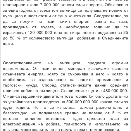
генерирани около 7 000 000 конски сили енергия. Обикновено
за една година от всеки тон въглища се получава не повече от
нула цяло и шест стотни от една конска сила. Следователно, за
да се получи по този начин енергия, равна на тази,
произведена от водата, е необходимо годишно да се
изразходват 120 000 000 тона въглища, което представлява 25
до 50 % от количеството въглища, добивани в Съединените
щати.
Оползотворяването на въглищата предлага огромни
възможности. От този ценен минерал извличаме основно
слънчевата енергия, която се съхранява в него и която е
необходима за задоволяване на нашите промишлени и
търговски нужди. Според статистическите данни средният
годишен добив на въглища в Съединените щати е 480 000 000.
С най-съвършените двигатели това гориво би било достатъчно
за устойчивото производство на 500 000 000 000 конски сили за
една година. Но то се използва толкова разточително и
безразсъдно, че получаваме средно не повече от 5 % от
неговия топлинен потенциал. Един цялостен план за
електрификация на добива, транспорта и използването на
въглища може значително да намали тези огромни разходи.