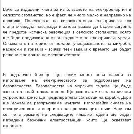
Вече са издадени книги за използването на електроенергия в
селското стопанство, но е факт, че много малко е направено на
практика. Полезността на високоволтовия електрически ток
стана очевидна навсякъде и затова можем да бъдем сигурни,
че предстои истинска революция в селското стопанство, която
ще бъде предизвикана от въвеждането на електрически уреди.
Опазването на горите от пожари, унищожаването на микроби,
насекоми и гризачи - всички тези задачи с времето ще бъдат
решени с помощта на електричеството.
В недалечно бъдеще ще видим много нови начини за
използване на електричеството за подобряване на
безопасността. Безопасността на морските съдове ще бъде
засегната в най-голяма степен. Ще разполагаме с електрически
устройства, които ще предотвратяват сблъсъци на кораби. Дори
ще можем да разпръскваме мъглата, използвайки силата на
електричеството и енергията на проникващите лъчи. Надявам
се, че в рамките на следващите няколко години ще бъдат
изградени безжични електростанции, които ще осветяват
океаните.