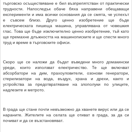
търговско осъществяване е бил възпрепятстван от практически
трудности. Напоследък обаче бяха направени обещаващи
експерименти и има всички основания да се смята, че успехът
е съвсем близо. Друго ценно изобретение ще бъде
електрическата пишеща машина, управлявана от човешкия
глас. Това ще бъде изключително ценно изобретение, тъй като
ще премахне длъжността на машинописките и ще спести много
труд и време в търговските офиси.
Скоро ще се наложи да бъдат въведени много домакински
уреди, които използват електричество. Те ще включват
абсорбатори на дим, прахоуловители, озонови генератори,
стерилизатори на вода, въздух, храна и дрехи, както и
устройства за предотвратяване на злополуки по улиците,
надлезите и метрото.
В града ще стане почти невъзможно да хванете вирус или да се
нараните. Жителите на селата ще отиват в града, за да си
почиват и да се възстановяват.